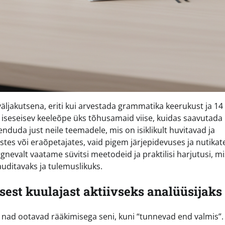
ljakutsena, eriti kui arvestada grammatika keerukust ja 14
 iseseisev keeleõpe üks tõhusamaid viise, kuidas saavutada
duda just neile teemadele, mis on isiklikult huvitavad ja
sustes või eraõpetajates, vaid pigem järjepidevuses ja nutikat
nevalt vaatame süvitsi meetodeid ja praktilisi harjutusi, mi
auditavaks ja tulemuslikuks.
est kuulajast aktiivseks analüüsijaks
t nad ootavad rääkimisega seni, kuni “tunnevad end valmis”.