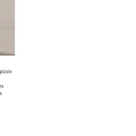
 püsiv
es
s