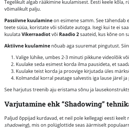
Tegelikult algab rääkimine kuulamisest. Eesti keele kõla
võimalikult palju.
Passiivne kuulamine
on esimene samm. See tähendab eest
teete süüa, koristate või sõidate autoga. Isegi kui te ei s
kuulata
Vikerraadiot
või
Raadio 2
saateid, kus kõne on s
Aktiivne kuulamine
nõuab aga suuremat pingutust. Siin
Valige lühike, umbes 2-3 minuti pikkune videolõik või 
Kuulake seda esimest korda ilma pausideta, et saada
Kuulake teist korda ja proovige kirjutada üles märk
Kolmandal korral peatage salvestis iga lause järel ja
See harjutus treenib aju eristama sõnu ja lausekonstrukts
Varjutamine ehk “Shadowing” tehnik
Paljud õppijad kurdavad, et neil pole kellegagi eesti keelt 
shadowing
), mis on polüglottide seas äärmiselt populaarn