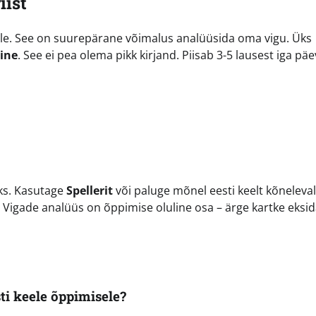
iist
ole. See on suurepärane võimalus analüüsida oma vigu. Üks
ine
. See ei pea olema pikk kirjand. Piisab 3-5 lausest iga pä
ks. Kasutage
Spellerit
või paluge mõnel eesti keelt kõneleval
Vigade analüüs on õppimise oluline osa – ärge kartke eksid
ti keele õppimisele?