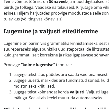
Teine võimas tööriist on
Sõnaveeb
ja muud digitaalsed sõ
piirduge tõlkega. Vaadake näitelauseid. Kirjutage oma vihi
esines. Hiljem harjutades proovige moodustada selle sõna
tulevikus (või tingivas kõneviisis).
Lugemine ja valjusti etteütlemine
Lugemine on parim viis grammatika kinnistamiseks, sest nä
suurepäraseks alguspunktiks uudisteportaalide lihtsusta
kuid grammatiliselt korrektne ja rikas igapäevase sõnavar
Proovige
“kolme lugemise”
tehnikat:
Lugege tekst läbi, püüdes aru saada vaid peamises
Lugege uuesti, märkides ära tundmatud sõnad, kuid 
mõistmiseks kriitilised.
Lugege tekst kolmandat korda
valjusti
. Valjusti lu
mäluga. See aitab keelel muutuda automaatseks.