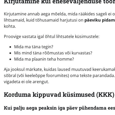
Kirjutamine kui eneseväljenduse töör
Kirjutamine annab aega mõelda, mida rääkides sageli ei 
lihtsamaid, kuid tõhusamaid harjutusi on
päeviku pidam
kohta.
Proovige vastata igal õhtul lihtsatele küsimustele:
Mida ma täna tegin?
Mis mind täna rõõmustas või kurvastas?
Mida ma plaanin teha homme?
Aja jooksul märkate, kuidas laused muutuvad keerukama
sõbral (või keeleõppe foorumites) oma tekste parandada. 
vigadeta ei ole arengut.
Korduma kippuvad küsimused (KKK)
Kui palju aega peaksin iga päev pühendama ees