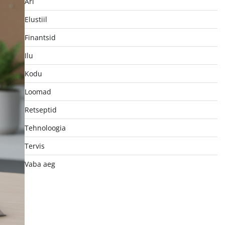
Äri
Elustiil
Finantsid
Ilu
Kodu
Loomad
Retseptid
Tehnoloogia
Tervis
Vaba aeg