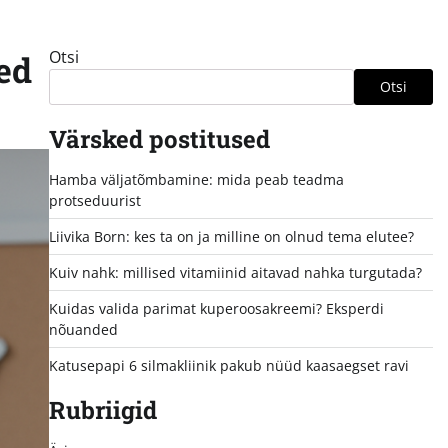
Otsi
sed
Otsi
Värsked postitused
Hamba väljatõmbamine: mida peab teadma
protseduurist
Liivika Born: kes ta on ja milline on olnud tema elutee?
Kuiv nahk: millised vitamiinid aitavad nahka turgutada?
Kuidas valida parimat kuperoosakreemi? Eksperdi
nõuanded
Katusepapi 6 silmakliinik pakub nüüd kaasaegset ravi
Rubriigid