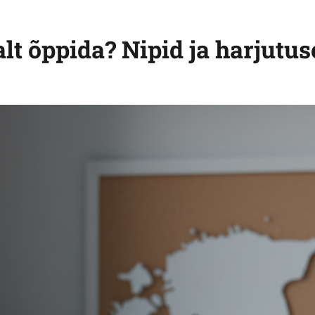
alt õppida? Nipid ja harjutu