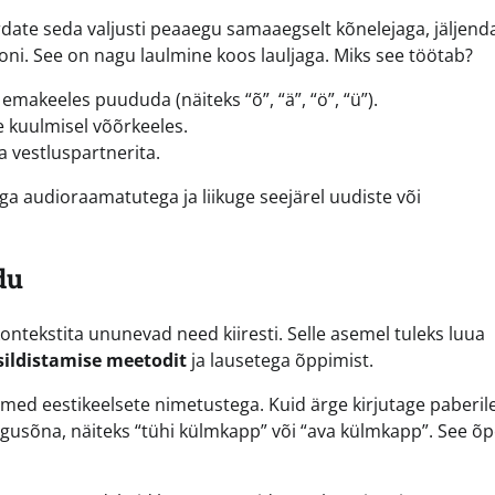
kordate seda valjusti peaaegu samaaegselt kõnelejaga, jäljen
ooni. See on nagu laulmine koos lauljaga. Miks see töötab?
akeeles puududa (näiteks “õ”, “ä”, “ö”, “ü”).
e kuulmisel võõrkeeles.
a vestluspartnerita.
a audioraamatutega ja liikuge seejärel uudiste või
du
ntekstita ununevad need kiiresti. Selle asemel tuleks luua
sildistamise meetodit
ja lausetega õppimist.
ed eestikeelsete nimetustega. Kuid ärge kirjutage paberil
egusõna, näiteks “tühi külmkapp” või “ava külmkapp”. See õ