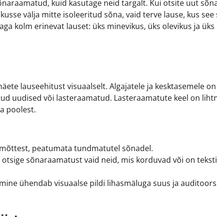
naraamatud, kuid kasutage neid targalt. Kui otsite uut sõna
kusse välja mitte isoleeritud sõna, vaid terve lause, kus see
ga kolm erinevat lauset: üks minevikus, üks olevikus ja üks
ete lauseehitust visuaalselt. Algajatele ja kesktasemele on
tud uudised või lasteraamatud. Lasteraamatute keel on liht
a poolest.
t mõttest, peatumata tundmatutel sõnadel.
otsige sõnaraamatust vaid neid, mis korduvad või on teksti
gemine ühendab visuaalse pildi lihasmäluga suus ja auditoor