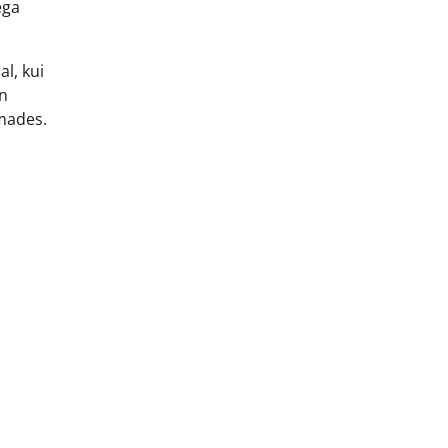
ega
l, kui
on
mades.