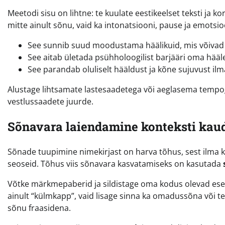
Meetodi sisu on lihtne: te kuulate eestikeelset teksti ja 
mitte ainult sõnu, vaid ka intonatsiooni, pause ja emotsi
See sunnib suud moodustama häälikuid, mis võivad em
See aitab ületada psühholoogilist barjääri oma hääl
See parandab oluliselt hääldust ja kõne sujuvust ilm
Alustage lihtsamate lastesaadetega või aeglasema tempog
vestlussaadete juurde.
Sõnavara laiendamine konteksti kau
Sõnade tuupimine nimekirjast on harva tõhus, sest ilma ko
seoseid. Tõhus viis sõnavara kasvatamiseks on kasutada
Võtke märkmepaberid ja sildistage oma kodus olevad esem
ainult “külmkapp”, vaid lisage sinna ka omadussõna või t
sõnu fraasidena.