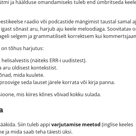
, rütmi ja häälduse omandamiseks tuleb end ümbritseda keel
ikeelse raadio või podcastide mängimist taustal samal aja
aa igast sõnast aru, harjub aju keele meloodiaga. Soovitatav 
ageli selgem ja grammatiliselt korrektsem kui kommertsjaa
 on tõhus harjutus:
helisalvestis (näiteks ERR-i uudistest).
 aru üldisest kontekstist.
sõnad, mida kuulete.
 proovige seda lauset järele korrata või kirja panna.
ioone, mis kiires kõnes võivad kokku sulada.
a
rääkida. Siin tuleb appi
varjutamise meetod
(inglise keeles
e ja mida saab teha täiesti üksi.