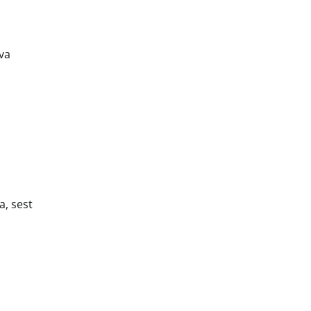
eva
a, sest