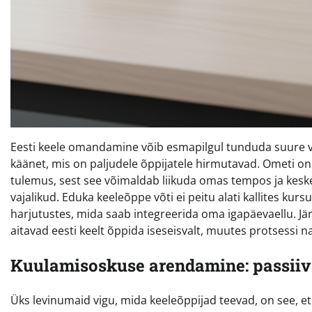
Eesti keele omandamine võib esmapilgul tunduda suure vä
käänet, mis on paljudele õppijatele hirmutavad. Ometi on
tulemus, sest see võimaldab liikuda omas tempos ja kesken
vajalikud. Eduka keeleõppe võti ei peitu alati kallites kur
harjutustes, mida saab integreerida oma igapäevaellu. Järg
aitavad eesti keelt õppida iseseisvalt, muutes protsessi n
Kuulamisoskuse arendamine: passiivs
Üks levinumaid vigu, mida keeleõppijad teevad, on see, e