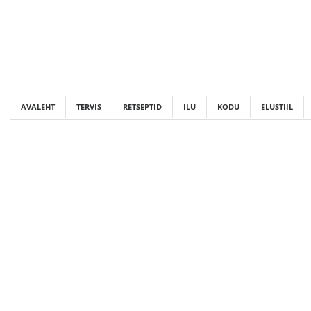
Skip
to
content
AVALEHT
TERVIS
RETSEPTID
ILU
KODU
ELUSTIIL