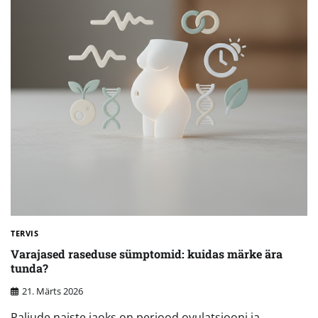
TERVIS
Varajased raseduse sümptomid: kuidas märke ära
tunda?
21. Märts 2026
Paljude naiste jaoks on periood ovulatsiooni ja