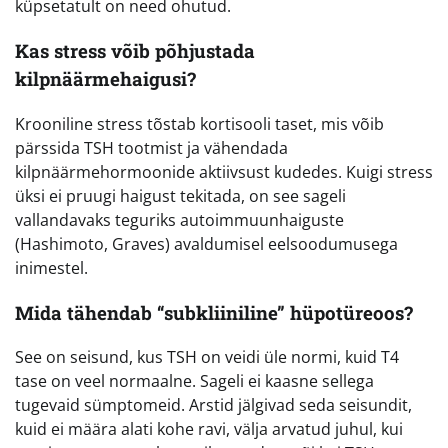
küpsetatult on need ohutud.
Kas stress võib põhjustada
kilpnäärmehaigusi?
Krooniline stress tõstab kortisooli taset, mis võib
pärssida TSH tootmist ja vähendada
kilpnäärmehormoonide aktiivsust kudedes. Kuigi stress
üksi ei pruugi haigust tekitada, on see sageli
vallandavaks teguriks autoimmuunhaiguste
(Hashimoto, Graves) avaldumisel eelsoodumusega
inimestel.
Mida tähendab “subkliiniline” hüpotüreoos?
See on seisund, kus TSH on veidi üle normi, kuid T4
tase on veel normaalne. Sageli ei kaasne sellega
tugevaid sümptomeid. Arstid jälgivad seda seisundit,
kuid ei määra alati kohe ravi, välja arvatud juhul, kui