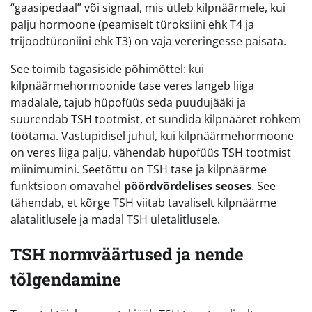
“gaasipedaal” või signaal, mis ütleb kilpnäärmele, kui
palju hormoone (peamiselt türoksiini ehk T4 ja
trijoodtüroniini ehk T3) on vaja vereringesse paisata.
See toimib tagasiside põhimõttel: kui
kilpnäärmehormoonide tase veres langeb liiga
madalale, tajub hüpofüüs seda puudujääki ja
suurendab TSH tootmist, et sundida kilpnääret rohkem
töötama. Vastupidisel juhul, kui kilpnäärmehormoone
on veres liiga palju, vähendab hüpofüüs TSH tootmist
miinimumini. Seetõttu on TSH tase ja kilpnäärme
funktsioon omavahel
pöördvõrdelises seoses
. See
tähendab, et kõrge TSH viitab tavaliselt kilpnäärme
alatalitlusele ja madal TSH ületalitlusele.
TSH normväärtused ja nende
tõlgendamine