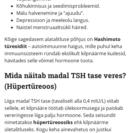
Kõhukinnisus ja seedimisprobleemid.
Mälu halvenemine ja “ajuudu”.
Depressioon ja meeleolu langus.
Naistel menstruaaltsükli häired.
Kõige sagedasem alatalitluse põhjus on
Hashimoto
türeoidiit
– autoimmuunne haigus, mille puhul keha
immuunsüsteem ründab ekslikult kilpnäärme kudesid,
hävitades selle võimet hormoone toota.
Mida näitab madal TSH tase veres?
(Hüpertüreoos)
Liiga madal TSH tase (tavaliselt alla 0,4 mIU/L) viitab
sellele, et kilpnääre töötab ülekoormusega ja paiskab
vereringesse liiga palju hormoone. Seda seisundit
nimetatakse
hüpertüreoosiks
ehk kilpnäärme
ületalitluseks. Kogu keha ainevahetus on justkui