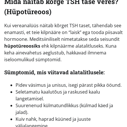
Mida näitab kõrge TSH tase veres?
(Hüpotüreoos)
Kui vereanalüüs näitab kõrget TSH taset, tähendab see
enamasti, et teie kilpnääre on “laisk” ega tooda piisavalt
hormoone. Meditsiiniliselt nimetatakse seda seisundit
hüpotüreoosiks
ehk kilpnäärme alatalitluseks. Kuna
keha ainevahetus aeglustub, hakkavad ilmnema
iseloomulikud sümptomid.
Sümptomid, mis viitavad alatalitlusele:
Pidev väsimus ja unisus, isegi pärast pikka ööund.
Seletamatu kaalutõus ja raskused kaalu
langetamisel.
Suurenenud külmatundlikkus (külmad käed ja
jalad).
Kuiv nahk, haprad küüned ja juuste
väljalangemine.