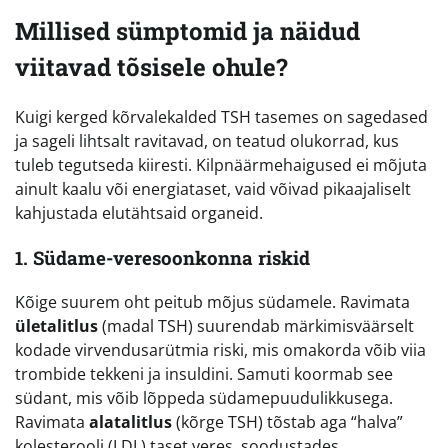
Millised sümptomid ja näidud
viitavad tõsisele ohule?
Kuigi kerged kõrvalekalded TSH tasemes on sagedased
ja sageli lihtsalt ravitavad, on teatud olukorrad, kus
tuleb tegutseda kiiresti. Kilpnäärmehaigused ei mõjuta
ainult kaalu või energiataset, vaid võivad pikaajaliselt
kahjustada elutähtsaid organeid.
1. Südame-veresoonkonna riskid
Kõige suurem oht peitub mõjus südamele. Ravimata
ületalitlus
(madal TSH) suurendab märkimisväärselt
kodade virvendusarütmia riski, mis omakorda võib viia
trombide tekkeni ja insuldini. Samuti koormab see
südant, mis võib lõppeda südamepuudulikkusega.
Ravimata
alatalitlus
(kõrge TSH) tõstab aga “halva”
kolesterooli (LDL) taset veres, soodustades