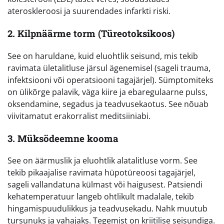
ateroskleroosi ja suurendades infarkti riski.
2. Kilpnäärme torm (Türeotoksikoos)
See on haruldane, kuid eluohtlik seisund, mis tekib
ravimata ületalitluse järsul ägenemisel (sageli trauma,
infektsiooni või operatsiooni tagajärjel). Sümptomiteks
on ülikõrge palavik, väga kiire ja ebaregulaarne pulss,
oksendamine, segadus ja teadvusekaotus. See nõuab
viivitamatut erakorralist meditsiiniabi.
3. Müksödeemne kooma
See on äärmuslik ja eluohtlik alatalitluse vorm. See
tekib pikaajalise ravimata hüpotüreoosi tagajärjel,
sageli vallandatuna külmast või haigusest. Patsiendi
kehatemperatuur langeb ohtlikult madalale, tekib
hingamispuudulikkus ja teadvusekadu. Nahk muutub
tursunuks ja vahajaks. Tegemist on kriitilise seisundiga.