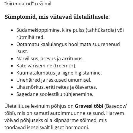
“kiirendatud” režiimil.
Sümptomid, mis viitavad ületalitlusele:
Südamekloppimine, kiire pulss (tahhükardia) või
rütmihäired.
Ootamatu kaalulangus hoolimata suurenenud
isust.
Närvilisus, ärevus ja ärrituvus.
Käte värisemine (treemor).
Kuumatalumatus ja liigne higistamine.
Unehäired ja raskused uinumisel.
Lihasnõrkus, eriti reites ja õlavartes.
Sagedane soolestiku tühjenemine.
Ületalitluse levinuim põhjus on
Gravesi tõbi
(Basedow’
tõbi), mis on samuti autoimmuunne seisund. Harvem
võivad põhjuseks olla kilpnäärme sõlmed, mis
toodavad iseseisvalt liigset hormooni.