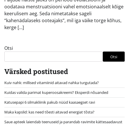
oodatava menstruatsiooni vahel emotsionaalselt kõige
keerulisem aeg. Seda nimetatakse sageli
“kahenädalaseks ooteajaks”, mil iga väike torge kõhus,
kerge […]
Otsi
Otsi
Värsked postitused
Kuiv nahk: millised vitamiinid aitavad nahka turgutada?
Kuidas valida parimat kuperoosakreemi? Eksperdi nõuanded
Katusepapi 6 silmakliinik pakub nüüd kaasaegset ravi
Maka kapslid: kas need tõesti aitavad energiat tõsta?
Saue apteek laiendab teenuseid ja parandab ravimite kättesaadavust