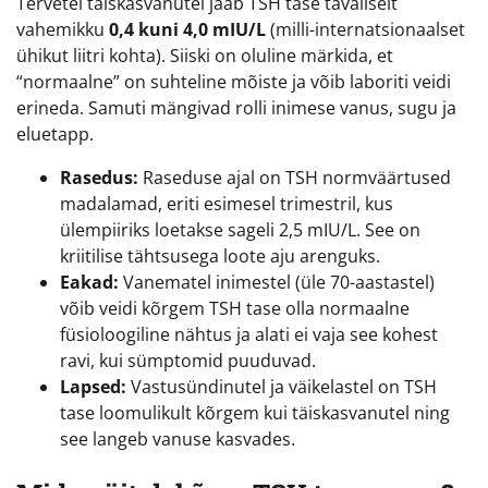
Tervetel täiskasvanutel jääb TSH tase tavaliselt
vahemikku
0,4 kuni 4,0 mIU/L
(milli-internatsionaalset
ühikut liitri kohta). Siiski on oluline märkida, et
“normaalne” on suhteline mõiste ja võib laboriti veidi
erineda. Samuti mängivad rolli inimese vanus, sugu ja
eluetapp.
Rasedus:
Raseduse ajal on TSH normväärtused
madalamad, eriti esimesel trimestril, kus
ülempiiriks loetakse sageli 2,5 mIU/L. See on
kriitilise tähtsusega loote aju arenguks.
Eakad:
Vanematel inimestel (üle 70-aastastel)
võib veidi kõrgem TSH tase olla normaalne
füsioloogiline nähtus ja alati ei vaja see kohest
ravi, kui sümptomid puuduvad.
Lapsed:
Vastusündinutel ja väikelastel on TSH
tase loomulikult kõrgem kui täiskasvanutel ning
see langeb vanuse kasvades.