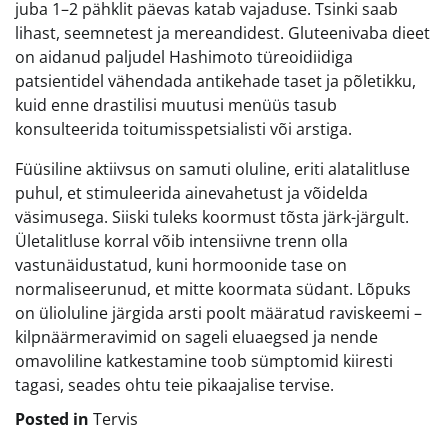
juba 1–2 pähklit päevas katab vajaduse. Tsinki saab
lihast, seemnetest ja mereandidest. Gluteenivaba dieet
on aidanud paljudel Hashimoto türeoidiidiga
patsientidel vähendada antikehade taset ja põletikku,
kuid enne drastilisi muutusi menüüs tasub
konsulteerida toitumisspetsialisti või arstiga.
Füüsiline aktiivsus on samuti oluline, eriti alatalitluse
puhul, et stimuleerida ainevahetust ja võidelda
väsimusega. Siiski tuleks koormust tõsta järk-järgult.
Ületalitluse korral võib intensiivne trenn olla
vastunäidustatud, kuni hormoonide tase on
normaliseerunud, et mitte koormata südant. Lõpuks
on ülioluline järgida arsti poolt määratud raviskeemi –
kilpnäärmeravimid on sageli eluaegsed ja nende
omavoliline katkestamine toob sümptomid kiiresti
tagasi, seades ohtu teie pikaajalise tervise.
Posted in
Tervis