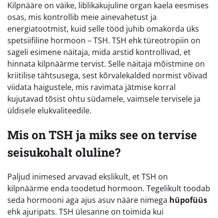
Kilpnääre on väike, liblikakujuline organ kaela eesmises
osas, mis kontrollib meie ainevahetust ja
energiatootmist, kuid selle tööd juhib omakorda üks
spetsiifiline hormoon – TSH. TSH ehk türeotropiin on
sageli esimene näitaja, mida arstid kontrollivad, et
hinnata kilpnäärme tervist. Selle näitaja mõistmine on
kriitilise tähtsusega, sest kõrvalekalded normist võivad
viidata haigustele, mis ravimata jätmise korral
kujutavad tõsist ohtu südamele, vaimsele tervisele ja
üldisele elukvaliteedile.
Mis on TSH ja miks see on tervise
seisukohalt oluline?
Paljud inimesed arvavad ekslikult, et TSH on
kilpnäärme enda toodetud hormoon. Tegelikult toodab
seda hormooni aga ajus asuv nääre nimega
hüpofüüs
ehk ajuripats. TSH ülesanne on toimida kui