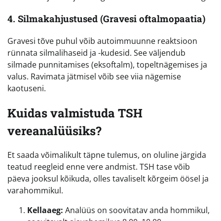
4. Silmakahjustused (Gravesi oftalmopaatia)
Gravesi tõve puhul võib autoimmuunne reaktsioon
rünnata silmalihaseid ja -kudesid. See väljendub
silmade punnitamises (eksoftalm), topeltnägemises ja
valus. Ravimata jätmisel võib see viia nägemise
kaotuseni.
Kuidas valmistuda TSH
vereanalüüsiks?
Et saada võimalikult täpne tulemus, on oluline järgida
teatud reegleid enne vere andmist. TSH tase võib
päeva jooksul kõikuda, olles tavaliselt kõrgeim öösel ja
varahommikul.
Kellaaeg:
Analüüs on soovitatav anda hommikul,