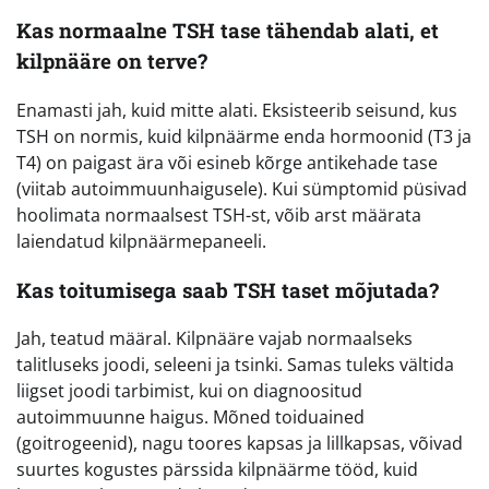
Kas normaalne TSH tase tähendab alati, et
kilpnääre on terve?
Enamasti jah, kuid mitte alati. Eksisteerib seisund, kus
TSH on normis, kuid kilpnäärme enda hormoonid (T3 ja
T4) on paigast ära või esineb kõrge antikehade tase
(viitab autoimmuunhaigusele). Kui sümptomid püsivad
hoolimata normaalsest TSH-st, võib arst määrata
laiendatud kilpnäärmepaneeli.
Kas toitumisega saab TSH taset mõjutada?
Jah, teatud määral. Kilpnääre vajab normaalseks
talitluseks joodi, seleeni ja tsinki. Samas tuleks vältida
liigset joodi tarbimist, kui on diagnoositud
autoimmuunne haigus. Mõned toiduained
(goitrogeenid), nagu toores kapsas ja lillkapsas, võivad
suurtes kogustes pärssida kilpnäärme tööd, kuid