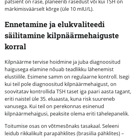
patsient on rase, planeerib rasedust või kui TSH on
märkimisväärselt kõrge (üle 10 mIU/L).
Ennetamine ja elukvaliteedi
säilitamine kilpnäärmehaiguste
korral
Kilpnäärme tervise hoidmine ja juba diagnoositud
haigusega elamine nõuab teadlikku lähenemist
elustiilile. Esimene samm on regulaarne kontroll. Isegi
kui teil pole diagnoositud kilpnäärmehaigust, on
soovitatav kontrollida TSH taset iga paari aasta tagant,
eriti naistel üle 35. eluaasta, kuna risk suureneb
vanusega. Kui teil on perekonnas esinenud
kilpnäärmehaigusi, peaksite olema eriti tähelepanelik.
Toitumise osas on võtmesõnaks tasakaal. Seleeni
leidub rikkalikult parapähklites (brasiilia pähklites) –