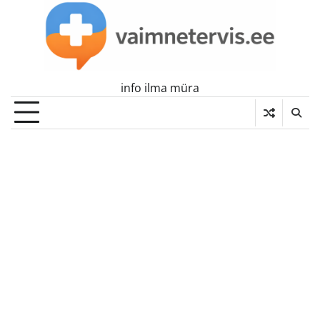
Skip
to
content
info ilma müra