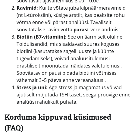
soovitavalt ajavahemikus 8.00–10.00.
Ravimid:
Kui te võtate juba kilpnäärmeravimeid
(nt L-türoksiini), küsige arstilt, kas peaksite rohu
võtma enne või pärast analüüsi. Tavaliselt
soovitatakse ravim võtta
pärast
vere andmist.
Biotiin (B7-vitamiin):
See on äärmiselt oluline.
Toidulisandid, mis sisaldavad suures koguses
biotiini (kasutatakse sageli juuste ja küünte
tugevdamiseks), võivad analüüsitulemusi
drastiliselt moonutada, näidates valetulemusi.
Soovitatav on pausi pidada biotiini võtmises
vähemalt 3–5 päeva enne vereanalüüsi.
Stress ja uni:
Äge stress ja magamatus võivad
ajutiselt mõjutada TSH taset, seega proovige enne
analüüsi rahulikult puhata.
Korduma kippuvad küsimused
(FAQ)