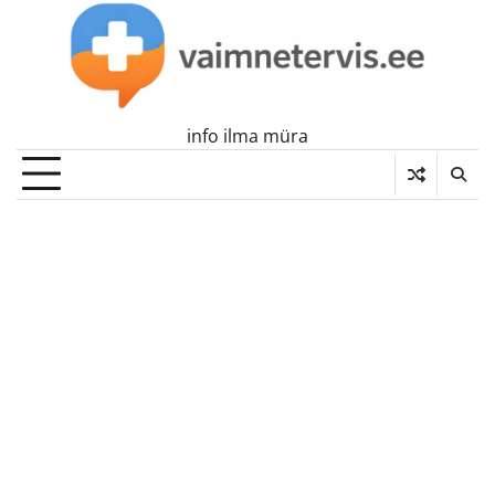
Skip
to
content
info ilma müra