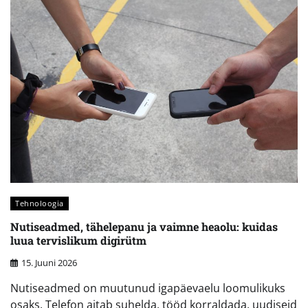
Tehnoloogia
Nutiseadmed, tähelepanu ja vaimne heaolu: kuidas
luua tervislikum digirütm
15. Juuni 2026
Nutiseadmed on muutunud igapäevaelu loomulikuks
osaks. Telefon aitab suhelda, tööd korraldada, uudiseid