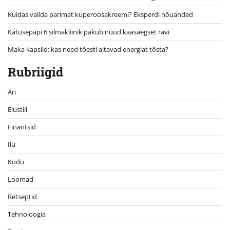
Kuidas valida parimat kuperoosakreemi? Eksperdi nõuanded
Katusepapi 6 silmakliinik pakub nüüd kaasaegset ravi
Maka kapslid: kas need tõesti aitavad energiat tõsta?
Rubriigid
Äri
Elustiil
Finantsid
Ilu
Kodu
Loomad
Retseptid
Tehnoloogia