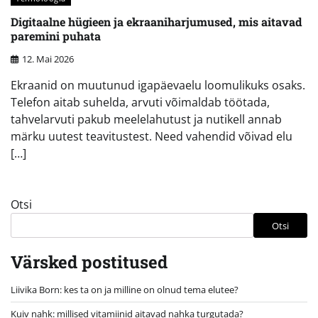
Digitaalne hügieen ja ekraaniharjumused, mis aitavad
paremini puhata
12. Mai 2026
Ekraanid on muutunud igapäevaelu loomulikuks osaks.
Telefon aitab suhelda, arvuti võimaldab töötada,
tahvelarvuti pakub meelelahutust ja nutikell annab
märku uutest teavitustest. Need vahendid võivad elu
[…]
Otsi
Otsi
Värsked postitused
Liivika Born: kes ta on ja milline on olnud tema elutee?
Kuiv nahk: millised vitamiinid aitavad nahka turgutada?