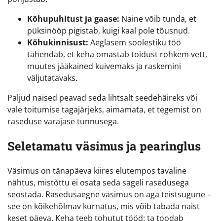
Kõhupuhitust ja gaase:
Naine võib tunda, et
püksinööp pigistab, kuigi kaal pole tõusnud.
Kõhukinnisust:
Aeglasem soolestiku töö
tähendab, et keha omastab toidust rohkem vett,
muutes jääkained kuivemaks ja raskemini
väljutatavaks.
Paljud naised peavad seda lihtsalt seedehäireks või
vale toitumise tagajärjeks, aimamata, et tegemist on
raseduse varajase tunnusega.
Seletamatu väsimus ja pearinglus
Väsimus on tänapäeva kiires elutempos tavaline
nähtus, mistõttu ei osata seda sageli rasedusega
seostada. Rasedusaegne väsimus on aga teistsugune –
see on kõikehõlmav kurnatus, mis võib tabada naist
keset päeva. Keha teeb tohutut tööd: ta toodab