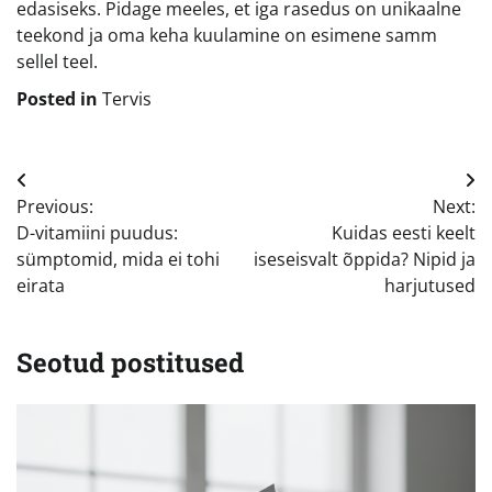
edasiseks. Pidage meeles, et iga rasedus on unikaalne
teekond ja oma keha kuulamine on esimene samm
sellel teel.
Posted in
Tervis
Navigeerimine
Previous:
Next:
D-vitamiini puudus:
Kuidas eesti keelt
sümptomid, mida ei tohi
iseseisvalt õppida? Nipid ja
eirata
harjutused
Seotud postitused