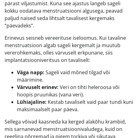
pärast viljastumist. Kuna see ajastus langeb sageli
kokku oodatava menstruatsiooni algusega, peavad
paljud naised seda lihtsalt tavalisest kergemaks
“päevadeks”.
Erinevus seisneb vereerituse iseloomus. Kui tavaline
menstruatsioon algab sageli kergemalt ja muutub
vererohkemaks, olles värvuselt erkpunane, siis
implantatsiooniveritsus on tavaliselt:
Väga napp:
Sageli vaid mõned tilgad või
määrimine.
Värvuselt erinev:
Veri on tihti heleroosa või
hoopis pruunikas (vana veri).
Lühiajaline:
Kestab tavaliselt vaid paar tundi kuni
maksimaalselt paar päeva.
Sellega võivad kaasneda ka kerged alakõhu krambid,
mis sarnanevad menstruatsioonivaludega, kuid on
reeglina nõrgemad ja pigem torkiva või sikutava