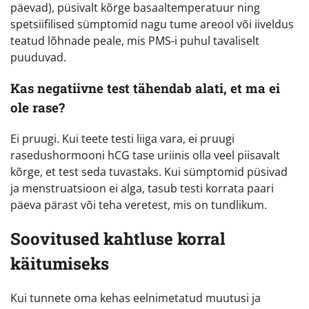
päevad), püsivalt kõrge basaaltemperatuur ning
spetsiifilised sümptomid nagu tume areool või iiveldus
teatud lõhnade peale, mis PMS-i puhul tavaliselt
puuduvad.
Kas negatiivne test tähendab alati, et ma ei
ole rase?
Ei pruugi. Kui teete testi liiga vara, ei pruugi
rasedushormooni hCG tase uriinis olla veel piisavalt
kõrge, et test seda tuvastaks. Kui sümptomid püsivad
ja menstruatsioon ei alga, tasub testi korrata paari
päeva pärast või teha veretest, mis on tundlikum.
Soovitused kahtluse korral
käitumiseks
Kui tunnete oma kehas eelnimetatud muutusi ja