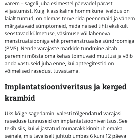
varem – sageli juba esimestel päevadel pärast
viljastumist. Kuigi klassikaline hommikune iiveldus on
laialt tuntud, on olemas terve rida peenemaid ja vähem
märgatavaid sümptomeid, mida naised tihti ekslikult
seostavad külmetuse, väsimuse või läheneva
menstruatsiooniga ehk premenstruaalse sündroomiga
(PMS). Nende varajaste märkide tundmine aitab
paremini mõista oma kehas toimuvaid muutusi ja võib
anda vastuseid juba enne, kui apteegitestid on
võimelised rasedust tuvastama.
Implantatsiooniveritsus ja kerged
krambid
Üks kõige sagedamini valesti tõlgendatud varajasi
raseduse tunnuseid on implantatsiooniveritsus. See
tekib siis, kui viljastatud munarakk kinnitub emaka
seinale, mis tavaliselt juhtub umbes 6 kuni 12 päeva