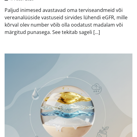
Paljud inimesed avastavad oma terviseandmeid või
vereanalüüside vastuseid sirvides lühendi eGFR, mille
kõrval olev number võib olla oodatust madalam või
märgitud punasega. See tekitab sageli […]