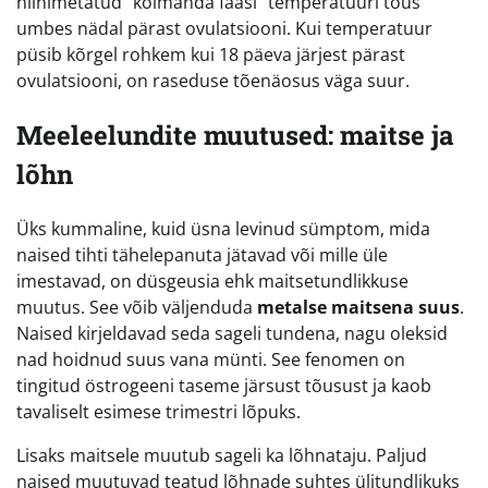
niinimetatud “kolmanda faasi” temperatuuri tõus
umbes nädal pärast ovulatsiooni. Kui temperatuur
püsib kõrgel rohkem kui 18 päeva järjest pärast
ovulatsiooni, on raseduse tõenäosus väga suur.
Meeleelundite muutused: maitse ja
lõhn
Üks kummaline, kuid üsna levinud sümptom, mida
naised tihti tähelepanuta jätavad või mille üle
imestavad, on düsgeusia ehk maitsetundlikkuse
muutus. See võib väljenduda
metalse maitsena suus
.
Naised kirjeldavad seda sageli tundena, nagu oleksid
nad hoidnud suus vana münti. See fenomen on
tingitud östrogeeni taseme järsust tõusust ja kaob
tavaliselt esimese trimestri lõpuks.
Lisaks maitsele muutub sageli ka lõhnataju. Paljud
naised muutuvad teatud lõhnade suhtes ülitundlikuks