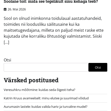
Soolane toit: mida see tegelikult sinu kehaga teeb?
26. Mai 2026
Sool on olnud inimkonna toidulaual aastatuhandeid,
toimides nii loodusliku säilitusaine kui ka
maitsetugevdajana, milleta on paljud meist raske ette
kujutada ühe korraliku õhtusöögi valmistamist. Siiski
[…]
Otsi
Otsi
Värsked postitused
Veresuhkru mõõtmine: kuidas seda õigesti teha?
Katrin Kruus avameelselt: minu elutee ja suurimad võidud
Aurumasin lastele: kuidas valida hariv ja turvaline mudel?