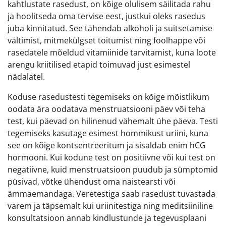
kahtlustate rasedust, on kõige olulisem säilitada rahu
ja hoolitseda oma tervise eest, justkui oleks rasedus
juba kinnitatud. See tähendab alkoholi ja suitsetamise
vältimist, mitmekülgset toitumist ning foolhappe või
rasedatele mõeldud vitamiinide tarvitamist, kuna loote
arengu kriitilised etapid toimuvad just esimestel
nädalatel.
Koduse rasedustesti tegemiseks on kõige mõistlikum
oodata ära oodatava menstruatsiooni päev või teha
test, kui päevad on hilinenud vähemalt ühe päeva. Testi
tegemiseks kasutage esimest hommikust uriini, kuna
see on kõige kontsentreeritum ja sisaldab enim hCG
hormooni. Kui kodune test on positiivne või kui test on
negatiivne, kuid menstruatsioon puudub ja sümptomid
püsivad, võtke ühendust oma naistearsti või
ämmaemandaga. Veretestiga saab rasedust tuvastada
varem ja täpsemalt kui uriinitestiga ning meditsiiniline
konsultatsioon annab kindlustunde ja tegevusplaani