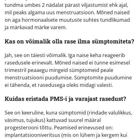
tundma umbes 2 nädalat pärast viljastumist ehk ajal,
mil peaks algama uus menstruatsioon. Mõned naised
on aga hormonaalsete muutuste suhtes tundlikumad
ja märkavad märke varem.
Kas on võimalik olla rase ilma sümptomiteta?
Jah, see on täiesti võimalik. Iga naise keha reageerib
rasedusele erinevalt. Mõned naised ei tunne esimesel
trimestril peaaegu mingeid sümptomeid peale
menstruatsiooni puudumise. Sümptomite puudumine
ei tähenda, et rasedusega oleks midagi valesti.
Kuidas eristada PMS-i ja varajast rasedust?
See on keeruline, kuna sümptomid (rindade valulikkus,
väsimus, tujukus) kattuvad suurel määral
progesterooni tõttu. Peamised erinevused on:
implantatsiooniveritsus (mis on lühem ja kergem kui