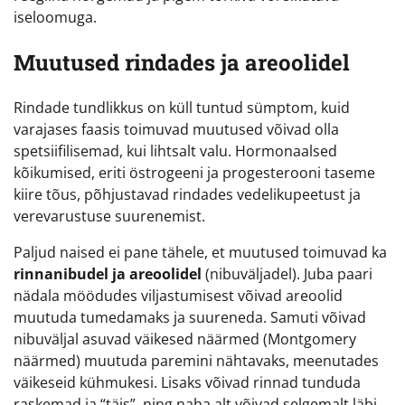
iseloomuga.
Muutused rindades ja areoolidel
Rindade tundlikkus on küll tuntud sümptom, kuid
varajases faasis toimuvad muutused võivad olla
spetsiifilisemad, kui lihtsalt valu. Hormonaalsed
kõikumised, eriti östrogeeni ja progesterooni taseme
kiire tõus, põhjustavad rindades vedelikupeetust ja
verevarustuse suurenemist.
Paljud naised ei pane tähele, et muutused toimuvad ka
rinnanibudel ja areoolidel
(nibuväljadel). Juba paari
nädala möödudes viljastumisest võivad areoolid
muutuda tumedamaks ja suureneda. Samuti võivad
nibuväljal asuvad väikesed näärmed (Montgomery
näärmed) muutuda paremini nähtavaks, meenutades
väikeseid kühmukesi. Lisaks võivad rinnad tunduda
raskemad ja “täis”, ning naha alt võivad selgemalt läbi