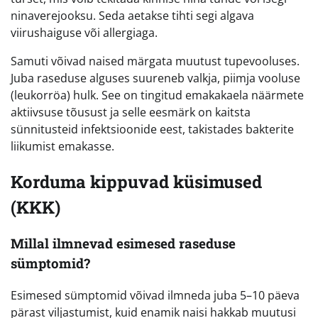
ninaverejooksu. Seda aetakse tihti segi algava
viirushaiguse või allergiaga.
Samuti võivad naised märgata muutust tupevooluses.
Juba raseduse alguses suureneb valkja, piimja vooluse
(leukorröa) hulk. See on tingitud emakakaela näärmete
aktiivsuse tõusust ja selle eesmärk on kaitsta
sünnitusteid infektsioonide eest, takistades bakterite
liikumist emakasse.
Korduma kippuvad küsimused
(KKK)
Millal ilmnevad esimesed raseduse
sümptomid?
Esimesed sümptomid võivad ilmneda juba 5–10 päeva
pärast viljastumist, kuid enamik naisi hakkab muutusi