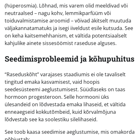
(hüperosmia). Lõhnad, mis varem olid meeldivad või
neutraalsed – nagu kohv, lemmikparfüüm või
toiduvalmistamise aroomid – võivad äkitselt muutuda
väljakannatamatuks ja isegi iiveldust esile kutsuda. See
on keha kaitsemehhanism, et vältida potentsiaalselt
kahjulike ainete sissesöömist raseduse alguses.
Seedimisprobleemid ja kõhupuhitus
“Raseduskõht” varajases staadiumis ei ole tavaliselt
tingitud emaka kasvamisest, vaid hoopis
seedesüsteemi aeglustumisest. Süüdlaseks on taas
hormoon progesteroon. Selle hormooni üks
ülesandeid on lõdvestada emaka lihaseid, et vältida
enneaegseid kokkutõmbeid, kuid kõrvalmõjuna
lõdvestab see ka soolestiku silelihaseid.
See toob kaasa seedimise aeglustumise, mis omakorda
põhjustab: