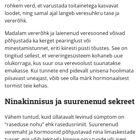
rohkem verd, et varustada toitainetega kasvavat
loodet, ning samal ajal langeb veresuhkru tase ja
vererõhk.
Madalam vererõhk ja laienenud veresooned võivad
põhjustada ka kerget pearinglust või
minestamistunnet, eriti kiiresti püsti tõustes. See on
tingitud sellest, et vereringesüsteem kohaneb uue
olukorraga, kus suur osa verevoolust suunatakse
emakasse. Kui tunnete end pidevalt unisena hoolimata
piisavast uneajast, võib see olla märk hormonaalsest
tormist teie kehas.
Ninakinnisus ja suurenenud sekreet
Vähem tuntud, kuid üllatavalt levinud sümptom on
“raseduse nohu” ehk rasedusriiniit. Suurenenud
veremaht ja hormoonid põhjustavad nina limaskestade
turset, mis võib tekitada kinnise nina tunde või isegi