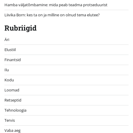
Hamba väljatõmbamine: mida peab teadma protseduurist
Liivika Born: kes ta on ja milline on olnud tema elutee?
Rubriigid
Äri
Elustiil
Finantsid
Ilu
Kodu
Loomad
Retseptid
Tehnoloogia
Tervis
Vaba aeg