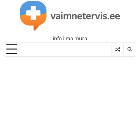
Skip
to
content
info ilma müra