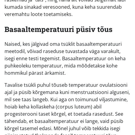
kumada sinakad veresooned, kuna keha suurendab
veremahtu loote toetamiseks.
Basaaltemperatuuri püsiv tõus
Naised, kes jälgivad oma tsüklit basaaltemperatuuri
meetodil, võivad raseduse tuvastada väga varakult,
isegi enne testi tegemist. Basaaltemperatuur on keha
puhkeoleku temperatuur, mida mõõdetakse kohe
hommikul pärast ärkamist.
Tavalise tsükli puhul tõuseb temperatuur ovulatsiooni
ajal ja püsib kõrgemana kuni menstruatsiooni alguseni,
mil see taas langeb. Kui aga on toimunud viljastumine,
hoiab keha kollaskeha (corpus luteum) abil
progesterooni taset kõrgel, et toetada rasedust. See
tähendab, et basaaltemperatuur ei lange, vaid püsib
kõrgel tasemel edasi. Mõnel juhul võib tekkida isegi