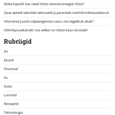
Maka kapslid: kas need tõesti aitavad energiat tõsta?
Saue apteek laiendab teenuseid ja parandab ravimite kättesaadavust
Vitamiinid juuste väljalangemise vastu: mis tegelikult aitab?
Hõlmikpuuekstrakt: kas sellest on tõesti kasu tervisele?
Rubriigid
Äri
Elustiil
Finantsid
Ilu
Kodu
Loomad
Retseptid
Tehnoloogia