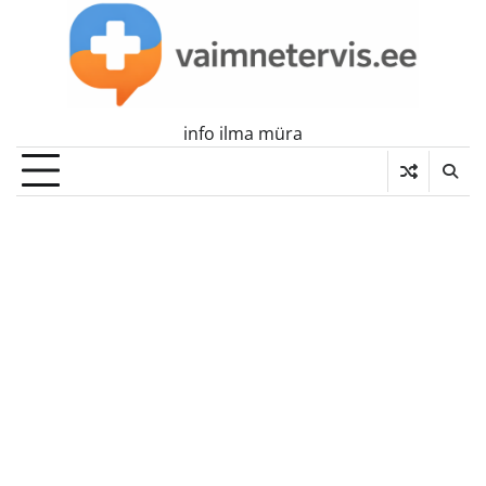
Skip
to
content
info ilma müra