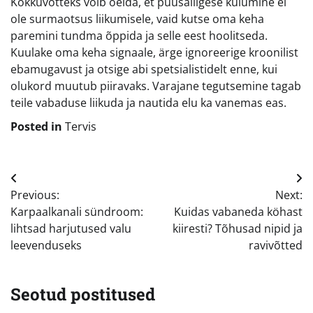
Kokkuvõtteks võib öelda, et puusaliigese kulumine ei
ole surmaotsus liikumisele, vaid kutse oma keha
paremini tundma õppida ja selle eest hoolitseda.
Kuulake oma keha signaale, ärge ignoreerige kroonilist
ebamugavust ja otsige abi spetsialistidelt enne, kui
olukord muutub piiravaks. Varajane tegutsemine tagab
teile vabaduse liikuda ja nautida elu ka vanemas eas.
Posted in
Tervis
Navigeerimine
Previous:
Next:
Karpaalkanali sündroom:
Kuidas vabaneda köhast
lihtsad harjutused valu
kiiresti? Tõhusad nipid ja
leevenduseks
ravivõtted
Seotud postitused