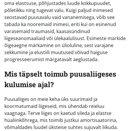
oma elastsuse, põhjustades luude kokkupuudet,
põletikku ning tugevat valu. Kuigi paljud inimesed
seostavad puusavalu vaid vananemisega, võib see
tabada ka nooremaid inimesi, eriti kui on esinenud
varasemaid traumasid, kaasasündinud
liigeseanomaaliaid või ülekaalulisust. Esimeste märkide
õigeaegne märkamine on ülioluline, sest varajane
sekkumine ja elustiili muutused võivad haiguse
progresseerumist märgatavalt aeglustada.
Mis täpselt toimub puusaliigeses
kulumise ajal?
Puusaliiges on meie keha üks suurimaid ja
koormatumaid liigeseid, mis ühendab reieluu
vaagnaga. Terve liiges on kaetud sileda ja elastse
hüaliinkõhrega, mis toimib justkui amortisaatorina,
võimaldades luudel üksteise suhtes sujuvalt liikuda.