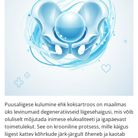
Puusaliigese kulumine ehk koksartroos on maailmas
üks levinumaid degeneratiivseid liigesehaigusi, mis võib
oluliselt mõjutada inimese elukvaliteeti ja igapäevast
toimetulekut. See on krooniline protsess, mille käigus
liigest kattev kõhrkude järk-järgult õheneb ja kaotab