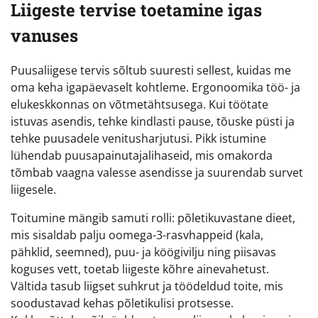
Liigeste tervise toetamine igas
vanuses
Puusaliigese tervis sõltub suuresti sellest, kuidas me
oma keha igapäevaselt kohtleme. Ergonoomika töö- ja
elukeskkonnas on võtmetähtsusega. Kui töötate
istuvas asendis, tehke kindlasti pause, tõuske püsti ja
tehke puusadele venitusharjutusi. Pikk istumine
lühendab puusapainutajalihaseid, mis omakorda
tõmbab vaagna valesse asendisse ja suurendab survet
liigesele.
Toitumine mängib samuti rolli: põletikuvastane dieet,
mis sisaldab palju oomega-3-rasvhappeid (kala,
pähklid, seemned), puu- ja köögivilju ning piisavas
koguses vett, toetab liigeste kõhre ainevahetust.
Vältida tasub liigset suhkrut ja töödeldud toite, mis
soodustavad kehas põletikulisi protsesse.