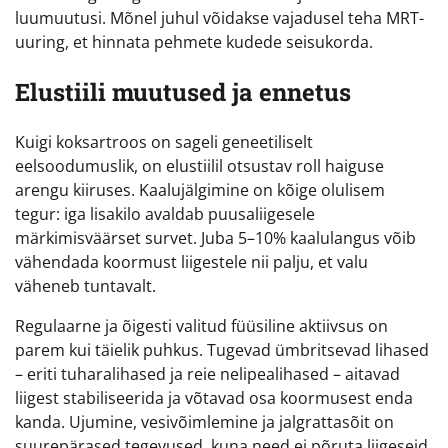
luumuutusi. Mõnel juhul võidakse vajadusel teha MRT-
uuring, et hinnata pehmete kudede seisukorda.
Elustiili muutused ja ennetus
Kuigi koksartroos on sageli geneetiliselt
eelsoodumuslik, on elustiilil otsustav roll haiguse
arengu kiiruses. Kaalujälgimine on kõige olulisem
tegur: iga lisakilo avaldab puusaliigesele
märkimisväärset survet. Juba 5–10% kaalulangus võib
vähendada koormust liigestele nii palju, et valu
väheneb tuntavalt.
Regulaarne ja õigesti valitud füüsiline aktiivsus on
parem kui täielik puhkus. Tugevad ümbritsevad lihased
– eriti tuharalihased ja reie nelipealihased – aitavad
liigest stabiliseerida ja võtavad osa koormusest enda
kanda. Ujumine, vesivõimlemine ja jalgrattasõit on
suurepärased tegevused, kuna need ei põruta liigeseid,