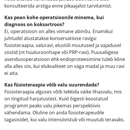
konsulteerida arstiga enne pikaajalist tarvitamist.
Kas pean kohe operatsioonile minema, kui
diagnoos on koksartroos?
Ei, operatsioon on alles viimane abinõu. Enamikul
juhtudel alustatakse konservatiivse raviga:
füsioteraapia, valuravi, elustiili muutused ja vajadusel
süstid (nt hüaluroonhape või PRP-ravi). Puusaliigese
asendusoperatsioon ehk endoproteesimine tuleb kõne
alla alles siis, kui elukvaliteet on väga madal ja muu ravi
ei aita.
Kas füsioteraapia võib valu suurendada?
Füsioteraapia alguses võib tekkida väike lihasvalu, mis
on tingitud harjutustest. Kuid õigesti koostatud
programm peaks valu pikemas perspektiivis
vähendama. Oluline on anda füsioterapeudile
tagasisidet, kui valu intensiivistub või muutub teravaks.