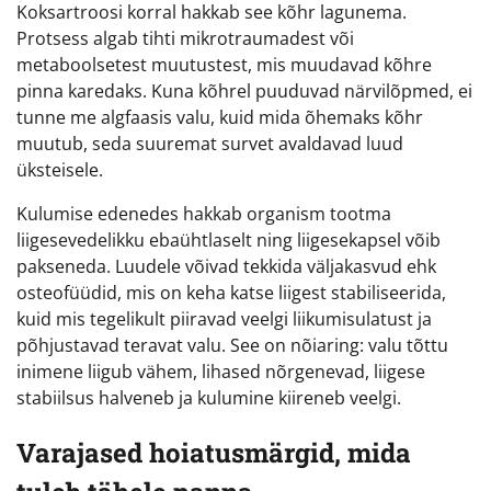
Koksartroosi korral hakkab see kõhr lagunema.
Protsess algab tihti mikrotraumadest või
metaboolsetest muutustest, mis muudavad kõhre
pinna karedaks. Kuna kõhrel puuduvad närvilõpmed, ei
tunne me algfaasis valu, kuid mida õhemaks kõhr
muutub, seda suuremat survet avaldavad luud
üksteisele.
Kulumise edenedes hakkab organism tootma
liigesevedelikku ebaühtlaselt ning liigesekapsel võib
pakseneda. Luudele võivad tekkida väljakasvud ehk
osteofüüdid, mis on keha katse liigest stabiliseerida,
kuid mis tegelikult piiravad veelgi liikumisulatust ja
põhjustavad teravat valu. See on nõiaring: valu tõttu
inimene liigub vähem, lihased nõrgenevad, liigese
stabiilsus halveneb ja kulumine kiireneb veelgi.
Varajased hoiatusmärgid, mida