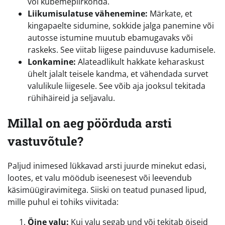
või kubemepiirkonda.
Liikumisulatuse vähenemine:
Märkate, et
kingapaelte sidumine, sokkide jalga panemine või
autosse istumine muutub ebamugavaks või
raskeks. See viitab liigese painduvuse kadumisele.
Lonkamine:
Alateadlikult hakkate keharaskust
ühelt jalalt teisele kandma, et vähendada survet
valulikule liigesele. See võib aja jooksul tekitada
rühihäireid ja seljavalu.
Millal on aeg pöörduda arsti
vastuvõtule?
Paljud inimesed lükkavad arsti juurde minekut edasi,
lootes, et valu möödub iseenesest või leevendub
käsimüügiravimitega. Siiski on teatud punased lipud,
mille puhul ei tohiks viivitada:
Öine valu:
Kui valu segab und või tekitab öiseid