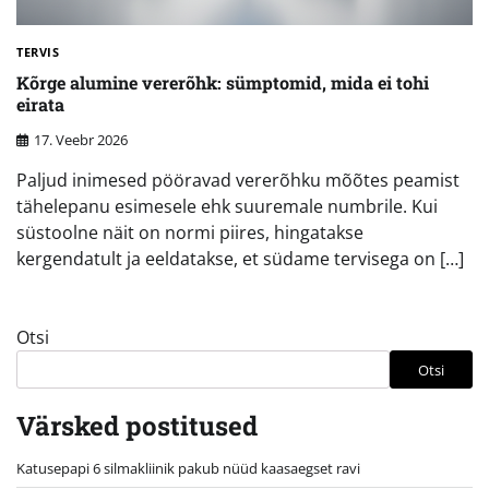
TERVIS
Kõrge alumine vererõhk: sümptomid, mida ei tohi
eirata
17. Veebr 2026
Paljud inimesed pööravad vererõhku mõõtes peamist
tähelepanu esimesele ehk suuremale numbrile. Kui
süstoolne näit on normi piires, hingatakse
kergendatult ja eeldatakse, et südame tervisega on […]
Otsi
Otsi
Värsked postitused
Katusepapi 6 silmakliinik pakub nüüd kaasaegset ravi