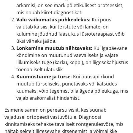
ärkamisi, on see märk põletikulisest protsessist,
mis nõuab kiiret diagnostikat.
Valu vaibumatus puhkeolekus:
Kui puus
valutab ka siis, kui te istute või lamate, on
kulumine jõudnud faasi, kus füsioteraapiast võib
üksi väheks jääda.
Lonkamine muutub nähtavaks:
Kui igapäevane
kõndimine on muutunud vaevaliseks ja vajate
liikumiseks tuge (karku, keppi), on liigesekahjustus
tõenäoliselt ulatuslik.
Kuumustunne ja turse:
Kui puusapiirkond
muutub turseliseks, punetavaks või katsudes
kuumaks, võib tegemist olla ägeda põletikuga, mis
vajab erakorralist hindamist.
Esimene samm on perearsti visiit, kes suunab
vajadusel ortopeedi vastuvõtule. Diagnoosi
kinnitamiseks tehakse tavaliselt röntgenülesvõte, mis
näitab selgelt liigesevahe kitsenemist ja võimalikke