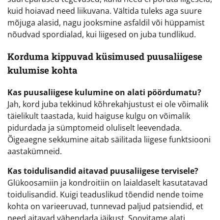
kuid hoiavad need liikuvana. Vältida tuleks aga suure
mõjuga alasid, nagu jooksmine asfaldil või hüppamist
nõudvad spordialad, kui liigesed on juba tundlikud.
Korduma kippuvad küsimused puusaliigese
kulumise kohta
Kas puusaliigese kulumine on alati pöördumatu?
Jah, kord juba tekkinud kõhrekahjustust ei ole võimalik
täielikult taastada, kuid haiguse kulgu on võimalik
pidurdada ja sümptomeid oluliselt leevendada.
Õigeaegne sekkumine aitab säilitada liigese funktsiooni
aastakümneid.
Kas toidulisandid aitavad puusaliigese tervisele?
Glükoosamiin ja kondroitiin on laialdaselt kasutatavad
toidulisandid. Kuigi teaduslikud tõendid nende toime
kohta on varieeruvad, tunnevad paljud patsiendid, et
need aitavad vähendada jäikust. Soovitame alati