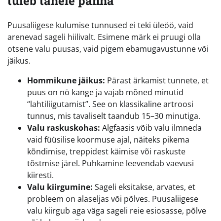
tuleb tähele panna
Puusaliigese kulumise tunnused ei teki üleöö, vaid
arenevad sageli hiilivalt. Esimene märk ei pruugi olla
otsene valu puusas, vaid pigem ebamugavustunne või
jäikus.
Hommikune jäikus:
Pärast ärkamist tunnete, et
puus on nö kange ja vajab mõned minutid
“lahtiliigutamist”. See on klassikaline artroosi
tunnus, mis tavaliselt taandub 15–30 minutiga.
Valu raskuskohas:
Algfaasis võib valu ilmneda
vaid füüsilise koormuse ajal, näiteks pikema
kõndimise, treppidest käimise või raskuste
tõstmise järel. Puhkamine leevendab vaevusi
kiiresti.
Valu kiirgumine:
Sageli eksitakse, arvates, et
probleem on alaseljas või põlves. Puusaliigese
valu kiirgub aga väga sageli reie esiosasse, põlve