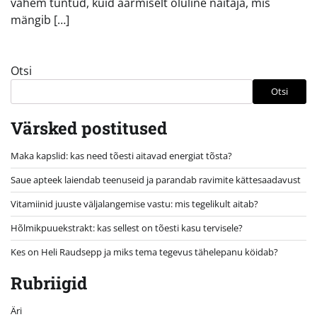
vähem tuntud, kuid äärmiselt oluline näitaja, mis
mängib […]
Otsi
Otsi
Värsked postitused
Maka kapslid: kas need tõesti aitavad energiat tõsta?
Saue apteek laiendab teenuseid ja parandab ravimite kättesaadavust
Vitamiinid juuste väljalangemise vastu: mis tegelikult aitab?
Hõlmikpuuekstrakt: kas sellest on tõesti kasu tervisele?
Kes on Heli Raudsepp ja miks tema tegevus tähelepanu köidab?
Rubriigid
Äri