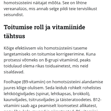
homotsüsteiini näitajat mõõta. See on lihtne
vereanalüüs, mis annab selge pildi teie tervislikust
seisundist.
Toitumise roll ja vitamiinide
tähtsus
Kõige efektiivsem viis homotsüsteiini taseme
langetamiseks on toitumise korrigeerimine. Kuna
protsessi võtmeks on B-grupi vitamiinid, peaks
toidulaud olema rikas toiduainetest, mis neid
sisaldavad.
Foolhape (B9-vitamiin) on homotsüsteiini alandamise
juures kõige olulisem. Seda leidub rohkelt rohelistes
lehtköögiviljades (spinat, lehtkapsas, brokkoli),
kaunviljades, tsitrusviljades ja täisteratoodetes. B12-
vitamiini saab aga peamiselt loomsetest allikatest,