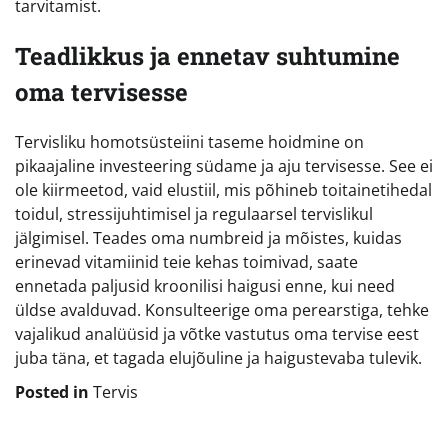
tarvitamist.
Teadlikkus ja ennetav suhtumine
oma tervisesse
Tervisliku homotsüsteiini taseme hoidmine on
pikaajaline investeering südame ja aju tervisesse. See ei
ole kiirmeetod, vaid elustiil, mis põhineb toitainetihedal
toidul, stressijuhtimisel ja regulaarsel tervislikul
jälgimisel. Teades oma numbreid ja mõistes, kuidas
erinevad vitamiinid teie kehas toimivad, saate
ennetada paljusid kroonilisi haigusi enne, kui need
üldse avalduvad. Konsulteerige oma perearstiga, tehke
vajalikud analüüsid ja võtke vastutus oma tervise eest
juba täna, et tagada elujõuline ja haigustevaba tulevik.
Posted in
Tervis