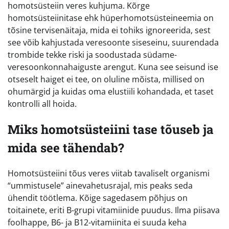
homotsüsteiin veres kuhjuma. Kõrge
homotsüsteiinitase ehk hüperhomotsüsteineemia on
tõsine tervisenäitaja, mida ei tohiks ignoreerida, sest
see võib kahjustada veresoonte siseseinu, suurendada
trombide tekke riski ja soodustada südame-
veresoonkonnahaiguste arengut. Kuna see seisund ise
otseselt haiget ei tee, on oluline mõista, millised on
ohumärgid ja kuidas oma elustiili kohandada, et taset
kontrolli all hoida.
Miks homotsüsteiini tase tõuseb ja
mida see tähendab?
Homotsüsteiini tõus veres viitab tavaliselt organismi
“ummistusele” ainevahetusrajal, mis peaks seda
ühendit töötlema. Kõige sagedasem põhjus on
toitainete, eriti B-grupi vitamiinide puudus. Ilma piisava
foolhappe, B6- ja B12-vitamiinita ei suuda keha