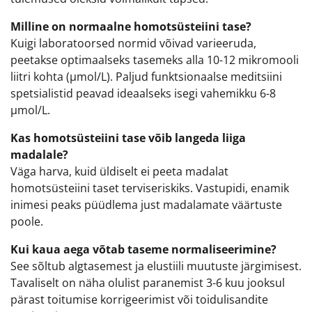
Milline on normaalne homotsüsteiini tase?
Kuigi laboratoorsed normid võivad varieeruda,
peetakse optimaalseks tasemeks alla 10-12 mikromooli
liitri kohta (µmol/L). Paljud funktsionaalse meditsiini
spetsialistid peavad ideaalseks isegi vahemikku 6-8
µmol/L.
Kas homotsüsteiini tase võib langeda liiga
madalale?
Väga harva, kuid üldiselt ei peeta madalat
homotsüsteiini taset terviseriskiks. Vastupidi, enamik
inimesi peaks püüdlema just madalamate väärtuste
poole.
Kui kaua aega võtab taseme normaliseerimine?
See sõltub algtasemest ja elustiili muutuste järgimisest.
Tavaliselt on näha olulist paranemist 3-6 kuu jooksul
pärast toitumise korrigeerimist või toidulisandite