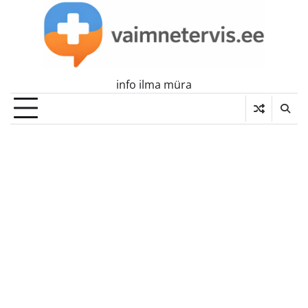
Skip
to
content
info ilma müra