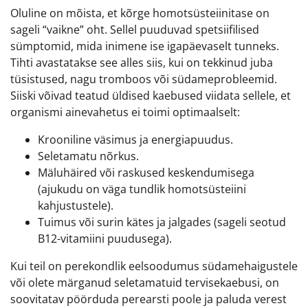
Oluline on mõista, et kõrge homotsüsteiinitase on
sageli “vaikne” oht. Sellel puuduvad spetsiifilised
sümptomid, mida inimene ise igapäevaselt tunneks.
Tihti avastatakse see alles siis, kui on tekkinud juba
tüsistused, nagu tromboos või südameprobleemid.
Siiski võivad teatud üldised kaebused viidata sellele, et
organismi ainevahetus ei toimi optimaalselt:
Krooniline väsimus ja energiapuudus.
Seletamatu nõrkus.
Mäluhäired või raskused keskendumisega
(ajukudu on väga tundlik homotsüsteiini
kahjustustele).
Tuimus või surin kätes ja jalgades (sageli seotud
B12-vitamiini puudusega).
Kui teil on perekondlik eelsoodumus südamehaigustele
või olete märganud seletamatuid tervisekaebusi, on
soovitatav pöörduda perearsti poole ja paluda verest