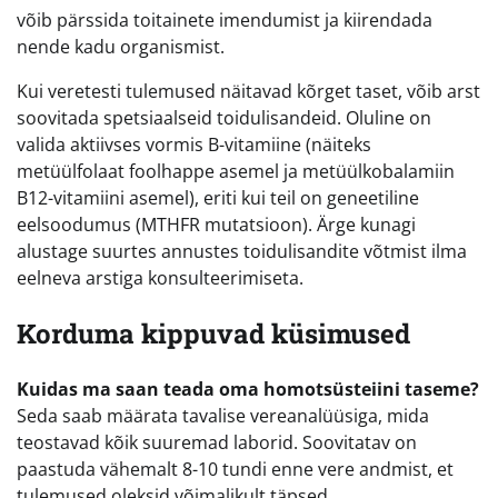
võib pärssida toitainete imendumist ja kiirendada
nende kadu organismist.
Kui veretesti tulemused näitavad kõrget taset, võib arst
soovitada spetsiaalseid toidulisandeid. Oluline on
valida aktiivses vormis B-vitamiine (näiteks
metüülfolaat foolhappe asemel ja metüülkobalamiin
B12-vitamiini asemel), eriti kui teil on geneetiline
eelsoodumus (MTHFR mutatsioon). Ärge kunagi
alustage suurtes annustes toidulisandite võtmist ilma
eelneva arstiga konsulteerimiseta.
Korduma kippuvad küsimused
Kuidas ma saan teada oma homotsüsteiini taseme?
Seda saab määrata tavalise vereanalüüsiga, mida
teostavad kõik suuremad laborid. Soovitatav on
paastuda vähemalt 8-10 tundi enne vere andmist, et
tulemused oleksid võimalikult täpsed.