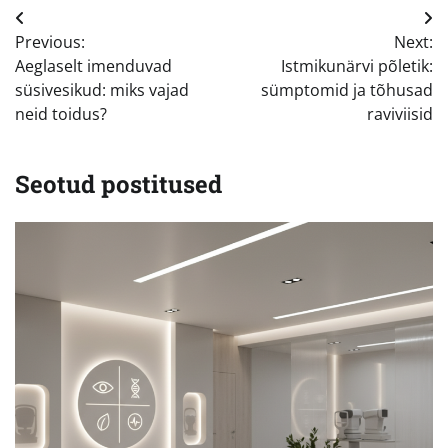
Navigeerimine
Previous:
Next:
Aeglaselt imenduvad
Istmikunärvi põletik:
süsivesikud: miks vajad
sümptomid ja tõhusad
neid toidus?
raviviisid
Seotud postitused