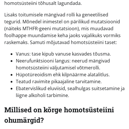
homotsüsteiini tõhusalt lagundada.
Lisaks toitumisele mängivad rolli ka geneetilised
tegurid. Mõnedel inimestel on pärilikud mutatsioonid
(näiteks MTHFR-geeni mutatsioon), mis muudavad
foolhappe muundamise keha jaoks vajalikuks vormiks
raskemaks. Samuti mõjutavad homotsüsteiini taset:
Vanus: tase kipub vanuse kasvades tõusma.
Neerufunktsiooni langus: neerud mängivad
homotsüsteiini väljutamisel võtmerolli.
Hüpotüreoidism ehk kilpnäärme alatalitlus.
Teatud ravimite pikaajaline tarvitamine.
Ebatervislikud eluviisid, sealhulgas suitsetamine ja
liigne alkoholi tarbimine.
Millised on kõrge homotsüsteiini
ohumärgid?