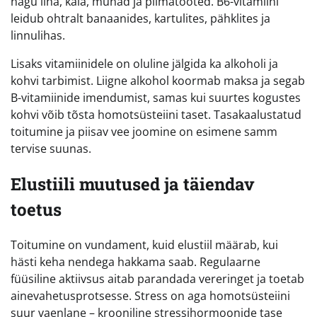
nagu liha, kala, munad ja piimatooted. B6-vitamiini
leidub ohtralt banaanides, kartulites, pähklites ja
linnulihas.
Lisaks vitamiinidele on oluline jälgida ka alkoholi ja
kohvi tarbimist. Liigne alkohol koormab maksa ja segab
B-vitamiinide imendumist, samas kui suurtes kogustes
kohvi võib tõsta homotsüsteiini taset. Tasakaalustatud
toitumine ja piisav vee joomine on esimene samm
tervise suunas.
Elustiili muutused ja täiendav
toetus
Toitumine on vundament, kuid elustiil määrab, kui
hästi keha nendega hakkama saab. Regulaarne
füüsiline aktiivsus aitab parandada vereringet ja toetab
ainevahetusprotsesse. Stress on aga homotsüsteiini
suur vaenlane – krooniline stressihormoonide tase