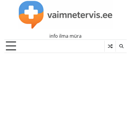
Skip
to
content
info ilma müra