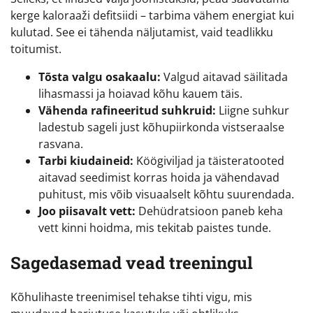
kerge kaloraaži defitsiidi – tarbima vähem energiat kui
kulutad. See ei tähenda näljutamist, vaid teadlikku
toitumist.
Tõsta valgu osakaalu:
Valgud aitavad säilitada
lihasmassi ja hoiavad kõhu kauem täis.
Vähenda rafineeritud suhkruid:
Liigne suhkur
ladestub sageli just kõhupiirkonda vistseraalse
rasvana.
Tarbi kiudaineid:
Köögiviljad ja täisteratooted
aitavad seedimist korras hoida ja vähendavad
puhitust, mis võib visuaalselt kõhtu suurendada.
Joo piisavalt vett:
Dehüdratsioon paneb keha
vett kinni hoidma, mis tekitab paistes tunde.
Sagedasemad vead treeningul
Kõhulihaste treenimisel tehakse tihti vigu, mis