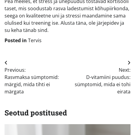
Pea meeles, et stress ja unepuudus tõstavad kortisooli
taset, mis soodustab rasva ladestumist kõhupiirkonda,
seega on kvaliteetne uni ja stressi maandamine sama
olulised kui treening ise. Alusta täna, ole järjepidev ja
su keha tänab sind.
Posted in
Tervis
Navigeerimine
Previous:
Next:
Rasvmaksa sümptomid:
D-vitamiini puudus:
märgid, mida tihti ei
sümptomid, mida ei tohi
märgata
eirata
Seotud postitused