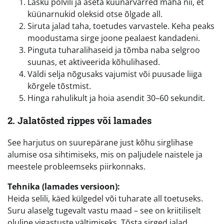
Lasku põlvili ja aseta küünarvarred maha nii, et
küünarnukid oleksid otse õlgade all.
Siruta jalad taha, toetudes varvastele. Keha peaks
moodustama sirge joone pealaest kandadeni.
Pinguta tuharalihaseid ja tõmba naba selgroo
suunas, et aktiveerida kõhulihased.
Väldi selja nõgusaks vajumist või puusade liiga
kõrgele tõstmist.
Hinga rahulikult ja hoia asendit 30–60 sekundit.
2. Jalatõsted rippes või lamades
See harjutus on suurepärane just kõhu sirglihase
alumise osa sihtimiseks, mis on paljudele naistele ja
meestele probleemseks piirkonnaks.
Tehnika (lamades versioon):
Heida selili, käed külgedel või tuharate all toetuseks.
Suru alaselg tugevalt vastu maad – see on kriitiliselt
oluline vigastuste vältimiseks. Tõsta sirged jalad