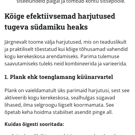
siseelundeid paigal ja tõmbab kõhtu sissepoole.
Kõige efektiivsemad harjutused
tugeva südamiku heaks
Järgnevalt toome välja harjutused, mis on teaduslikult
ja praktiliselt tõestatud kui kõige tõhusamad vahendid
kogu kerekeskosa arendamiseks. Parima tulemuse
saavutamiseks tuleks neid kombineerida ja varieerida.
1. Plank ehk toenglamang küünarvartel
Plank on vaieldamatult üks parimaid harjutusi, sest see
aktiveerib kogu kerekeskosa, sealhulgas sügavad
lihased, ilma selgroogu liigselt koormamata. See
õpetab keha hoidma stabiilset asendit pinge all.
Kuidas õigesti sooritada: