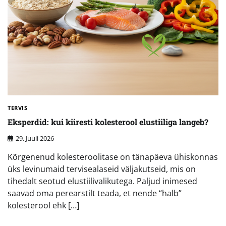
TERVIS
Eksperdid: kui kiiresti kolesterool elustiiliga langeb?
29. Juuli 2026
Kõrgenenud kolesteroolitase on tänapäeva ühiskonnas
üks levinumaid tervisealaseid väljakutseid, mis on
tihedalt seotud elustiilivalikutega. Paljud inimesed
saavad oma perearstilt teada, et nende “halb”
kolesterool ehk […]