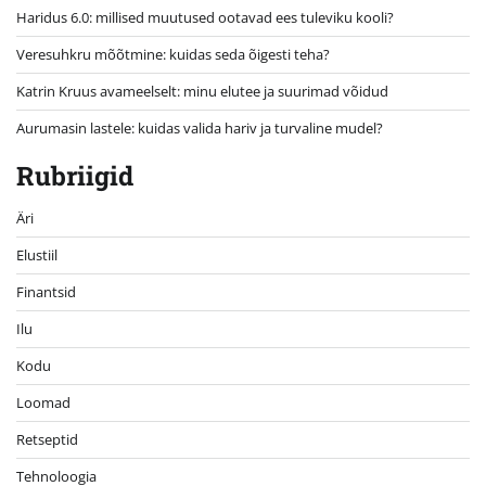
Haridus 6.0: millised muutused ootavad ees tuleviku kooli?
Veresuhkru mõõtmine: kuidas seda õigesti teha?
Katrin Kruus avameelselt: minu elutee ja suurimad võidud
Aurumasin lastele: kuidas valida hariv ja turvaline mudel?
Rubriigid
Äri
Elustiil
Finantsid
Ilu
Kodu
Loomad
Retseptid
Tehnoloogia