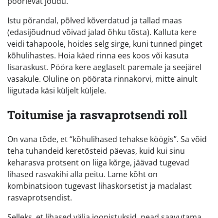
pöörlevat jõudu.
Istu põrandal, põlved kõverdatud ja tallad maas
(edasijõudnud võivad jalad õhku tõsta). Kalluta kere
veidi tahapoole, hoides selg sirge, kuni tunned pinget
kõhulihastes. Hoia käed rinna ees koos või kasuta
lisaraskust. Pööra kere aeglaselt paremale ja seejärel
vasakule. Oluline on pöörata rinnakorvi, mitte ainult
liigutada käsi küljelt küljele.
Toitumise ja rasvaprotsendi roll
On vana tõde, et “kõhulihased tehakse köögis”. Sa võid
teha tuhandeid keretõsteid päevas, kuid kui sinu
keharasva protsent on liiga kõrge, jäävad tugevad
lihased rasvakihi alla peitu. Lame kõht on
kombinatsioon tugevast lihaskorsetist ja madalast
rasvaprotsendist.
Selleks, et lihased välja joonistuksid, pead saavutama