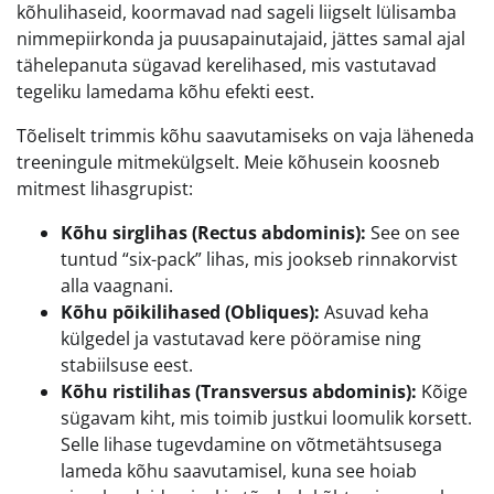
kõhulihaseid, koormavad nad sageli liigselt lülisamba
nimmepiirkonda ja puusapainutajaid, jättes samal ajal
tähelepanuta sügavad kerelihased, mis vastutavad
tegeliku lamedama kõhu efekti eest.
Tõeliselt trimmis kõhu saavutamiseks on vaja läheneda
treeningule mitmekülgselt. Meie kõhusein koosneb
mitmest lihasgrupist:
Kõhu sirglihas (Rectus abdominis):
See on see
tuntud “six-pack” lihas, mis jookseb rinnakorvist
alla vaagnani.
Kõhu põikilihased (Obliques):
Asuvad keha
külgedel ja vastutavad kere pööramise ning
stabiilsuse eest.
Kõhu ristilihas (Transversus abdominis):
Kõige
sügavam kiht, mis toimib justkui loomulik korsett.
Selle lihase tugevdamine on võtmetähtsusega
lameda kõhu saavutamisel, kuna see hoiab