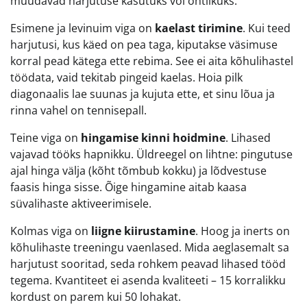
muudavad harjutuse kasutuks või ohtlikuks.
Esimene ja levinuim viga on
kaelast tirimine
. Kui teed
harjutusi, kus käed on pea taga, kiputakse väsimuse
korral pead kätega ette rebima. See ei aita kõhulihastel
töödata, vaid tekitab pingeid kaelas. Hoia pilk
diagonaalis lae suunas ja kujuta ette, et sinu lõua ja
rinna vahel on tennisepall.
Teine viga on
hingamise kinni hoidmine
. Lihased
vajavad tööks hapnikku. Üldreegel on lihtne: pingutuse
ajal hinga välja (kõht tõmbub kokku) ja lõdvestuse
faasis hinga sisse. Õige hingamine aitab kaasa
süvalihaste aktiveerimisele.
Kolmas viga on
liigne kiirustamine
. Hoog ja inerts on
kõhulihaste treeningu vaenlased. Mida aeglasemalt sa
harjutust sooritad, seda rohkem peavad lihased tööd
tegema. Kvantiteet ei asenda kvaliteeti – 15 korralikku
kordust on parem kui 50 lohakat.