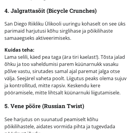
4. Jalgrattasõit (Bicycle Crunches)
San Diego Riikliku Ülikooli uuringu kohaselt on see üks
parimaid harjutusi kõhu sirglihase ja põikilihaste
samaaegseks aktiveerimiseks.
Kuidas teha:
Lama selili, käed pea taga (ära tiri kaelast!). Tõsta jalad
õhku ja too vaheldumisi parem küünarnukk vasaku
põlve vastu, sirutades samal ajal paremat jalga otse
välja. Seejärel vaheta poolt. Liigutus peaks olema sujuv
ja kontrollitud, mitte rapsiv. Keskendu kere
pööramisele, mitte lihtsalt küünarnuki liigutamisele.
5. Vene pööre (Russian Twist)
See harjutus on suunatud peamiselt kõhu
põikilihastele, aidates vormida pihta ja tugevdada