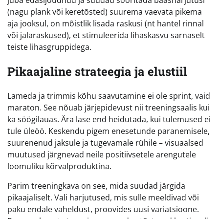
juba edasijõudnud ja suudad sooritada baasharjutusi
(nagu plank või keretõsted) suurema vaevata pikema
aja jooksul, on mõistlik lisada raskusi (nt hantel rinnal
või jalaraskused), et stimuleerida lihaskasvu sarnaselt
teiste lihasgruppidega.
Pikaajaline strateegia ja elustiil
Lameda ja trimmis kõhu saavutamine ei ole sprint, vaid
maraton. See nõuab järjepidevust nii treeningsaalis kui
ka söögilauas. Ära lase end heidutada, kui tulemused ei
tule üleöö. Keskendu pigem enesetunde paranemisele,
suurenenud jaksule ja tugevamale rühile – visuaalsed
muutused järgnevad neile positiivsetele arengutele
loomuliku kõrvalproduktina.
Parim treeningkava on see, mida suudad järgida
pikaajaliselt. Vali harjutused, mis sulle meeldivad või
paku endale vaheldust, proovides uusi variatsioone.