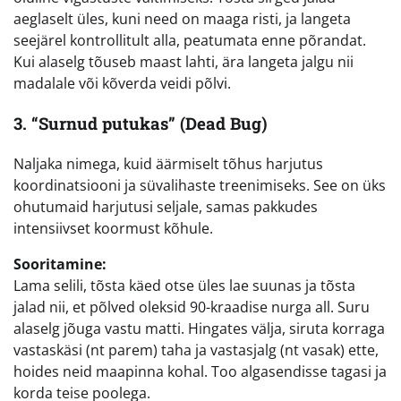
aeglaselt üles, kuni need on maaga risti, ja langeta
seejärel kontrollitult alla, peatumata enne põrandat.
Kui alaselg tõuseb maast lahti, ära langeta jalgu nii
madalale või kõverda veidi põlvi.
3. “Surnud putukas” (Dead Bug)
Naljaka nimega, kuid äärmiselt tõhus harjutus
koordinatsiooni ja süvalihaste treenimiseks. See on üks
ohutumaid harjutusi seljale, samas pakkudes
intensiivset koormust kõhule.
Sooritamine:
Lama selili, tõsta käed otse üles lae suunas ja tõsta
jalad nii, et põlved oleksid 90-kraadise nurga all. Suru
alaselg jõuga vastu matti. Hingates välja, siruta korraga
vastaskäsi (nt parem) taha ja vastasjalg (nt vasak) ette,
hoides neid maapinna kohal. Too algasendisse tagasi ja
korda teise poolega.