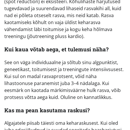
(spot reduction) ei eksisteeri. Kõhulihaste harjutused
tugevdavad ja suurendavad lihaseid rasvakihi all, kuid
nad ei põleta otseselt rasva, mis neid katab. Rasva
kaotamiseks kõhult on vaja üldist keharasva
vähendamist läbi toitumise ja kogu keha hõlmava
treeningu (jõutreening pluss kardio).
Kui kaua võtab aega, et tulemusi näha?
See on väga individuaalne ja sõltub sinu algpunktist,
geneetikast, toitumisest ja treeningute intensiivsusest.
Kui sul on madal rasvaprotsent, võid näha
lihastoonuse paranemist juba 3–4 nädalaga. Kui
eesmärk on kaotada märkimisväärne hulk rasva, võib
protsess võtta aega kuid. Oluline on kannatlikkus.
Kas ma pean kasutama raskusi?
Algajatele piisab täiesti oma keharaskusest. Kui oled