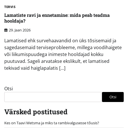
TERVIS
Lamatiste ravi ja ennetamine: mida peab teadma
hooldaja?
29. Jaan 2026
Lamatised ehk survehaavandid on üks tõsisemaid ja
sagedasemaid terviseprobleeme, millega voodihaigete
või liikumispuudega inimeste hooldajad kokku
puutuvad. Sageli arvatakse ekslikult, et lamatised
tekivad vaid haiglapalatis […]
Otsi
Otsi
Värsked postitused
Kes on Taavi Metsma ja miks ta rambivalgusesse tõusis?