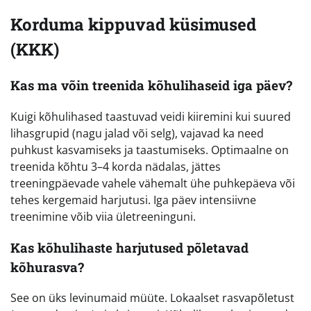
Korduma kippuvad küsimused
(KKK)
Kas ma võin treenida kõhulihaseid iga päev?
Kuigi kõhulihased taastuvad veidi kiiremini kui suured
lihasgrupid (nagu jalad või selg), vajavad ka need
puhkust kasvamiseks ja taastumiseks. Optimaalne on
treenida kõhtu 3–4 korda nädalas, jättes
treeningpäevade vahele vähemalt ühe puhkepäeva või
tehes kergemaid harjutusi. Iga päev intensiivne
treenimine võib viia ületreeninguni.
Kas kõhulihaste harjutused põletavad
kõhurasva?
See on üks levinumaid müüte. Lokaalset rasvapõletust