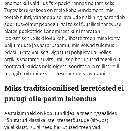
enamat kui vaid ilus “six-pack” rannas näitamiseks.
Tugev kerekeskosa on meie keha vundament, mis
toetab rühti, vähendab seljavalude riski ning parandab
sooritusvõimet peaaegu igal teisel füüsilisel tegevusel,
alates poekottide kandmisest kuni maratoni
jooksmiseni. Siiski levib kõhulihaste treenimise kohta
palju müüte ja väärarusaamu, mis võivad tulemusi
edasi lükata või isegi vigastusi põhjustada. Selles
artiklis vaatame süvitsi, millised harjutused tegelikult
töötavad, kuidas neid õigesti sooritada ja millist rolli
mängib toitumine sinu eesmärkide saavutamisel.
Miks traditsioonilised keretõsted ei
pruugi olla parim lahendus
Aastakümneid on koolitundides ja treeningsaalides
rõhutatud klassikaliste istessetõusude (sit-ups)
vajalikkust. Kuigi need harjutused treenivad