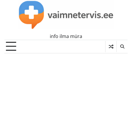
Skip
to
content
info ilma müra