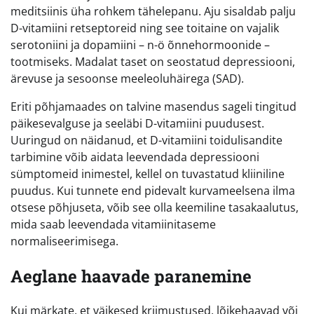
meditsiinis üha rohkem tähelepanu. Aju sisaldab palju
D-vitamiini retseptoreid ning see toitaine on vajalik
serotoniini ja dopamiini – n-ö õnnehormoonide –
tootmiseks. Madalat taset on seostatud depressiooni,
ärevuse ja sesoonse meeleoluhäirega (SAD).
Eriti põhjamaades on talvine masendus sageli tingitud
päikesevalguse ja seeläbi D-vitamiini puudusest.
Uuringud on näidanud, et D-vitamiini toidulisandite
tarbimine võib aidata leevendada depressiooni
sümptomeid inimestel, kellel on tuvastatud kliiniline
puudus. Kui tunnete end pidevalt kurvameelsena ilma
otsese põhjuseta, võib see olla keemiline tasakaalutus,
mida saab leevendada vitamiinitaseme
normaliseerimisega.
Aeglane haavade paranemine
Kui märkate, et väikesed kriimustused, lõikehaavad või