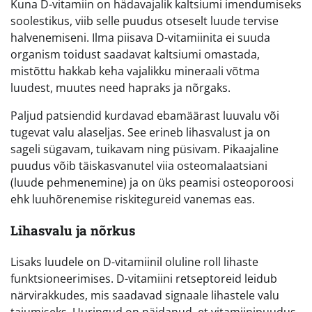
Kuna D-vitamiin on hädavajalik kaltsiumi imendumiseks
soolestikus, viib selle puudus otseselt luude tervise
halvenemiseni. Ilma piisava D-vitamiinita ei suuda
organism toidust saadavat kaltsiumi omastada,
mistõttu hakkab keha vajalikku mineraali võtma
luudest, muutes need hapraks ja nõrgaks.
Paljud patsiendid kurdavad ebamäärast luuvalu või
tugevat valu alaseljas. See erineb lihasvalust ja on
sageli sügavam, tuikavam ning püsivam. Pikaajaline
puudus võib täiskasvanutel viia osteomalaatsiani
(luude pehmenemine) ja on üks peamisi osteoporoosi
ehk luuhõrenemise riskitegureid vanemas eas.
Lihasvalu ja nõrkus
Lisaks luudele on D-vitamiinil oluline roll lihaste
funktsioneerimises. D-vitamiini retseptoreid leidub
närvirakkudes, mis saadavad signaale lihastele valu
tajumiseks. Uuringud on näidanud, et vitamiinipuudus