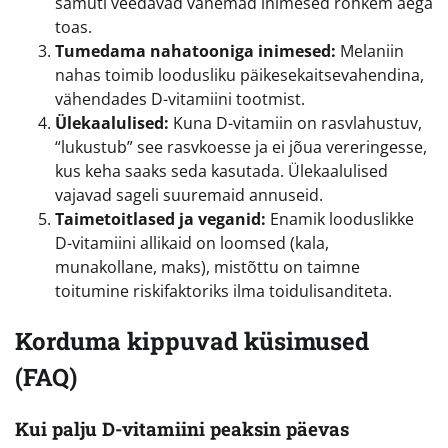
samuti veedavad vanemad inimesed rohkem aega
toas.
Tumedama nahatooniga inimesed:
Melaniin
nahas toimib loodusliku päikesekaitsevahendina,
vähendades D-vitamiini tootmist.
Ülekaalulised:
Kuna D-vitamiin on rasvlahustuv,
“lukustub” see rasvkoesse ja ei jõua vereringesse,
kus keha saaks seda kasutada. Ülekaalulised
vajavad sageli suuremaid annuseid.
Taimetoitlased ja veganid:
Enamik looduslikke
D-vitamiini allikaid on loomsed (kala,
munakollane, maks), mistõttu on taimne
toitumine riskifaktoriks ilma toidulisanditeta.
Korduma kippuvad küsimused
(FAQ)
Kui palju D-vitamiini peaksin päevas