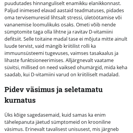
puudutades hinnanguliselt enamikku elanikkonnast.
Paljud inimesed elavad aastaid teadmatuses, pidades
oma tervisemuresid lihtsalt stressi, ületöötamise või
vananemise loomulikuks osaks. Ometi võib nende
sümptomite taga olla lihtne ja ravitav D-vitamiini
defitsiit. Selle toitaine madal tase ei mõjuta mitte ainult
luude tervist, vaid mängib kriitilist rolli ka
immuunsüsteemi tugevuses, vaimses tasakaalus ja
lihaste funktsioneerimises. Alljärgnevalt vaatame
süvitsi, millised on need vaiksed ohumärgid, mida keha
saadab, kui D-vitamiini varud on kriitiliselt madalad.
Pidev väsimus ja seletamatu
kurnatus
Üks kõige sagedasemaid, kuid samas ka enim
tähelepanuta jäetud sümptomeid on krooniline
väsimus. Erinevalt tavalisest unisusest, mis järgneb