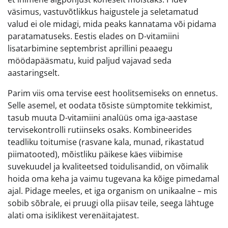
väsimus, vastuvõtlikkus haigustele ja seletamatud
valud ei ole midagi, mida peaks kannatama või pidama
paratamatuseks. Eestis elades on D-vitamiini
lisatarbimine septembrist aprillini peaaegu
möödapääsmatu, kuid paljud vajavad seda
aastaringselt.
Parim viis oma tervise eest hoolitsemiseks on ennetus.
Selle asemel, et oodata tõsiste sümptomite tekkimist,
tasub muuta D-vitamiini analüüs oma iga-aastase
tervisekontrolli rutiinseks osaks. Kombineerides
teadliku toitumise (rasvane kala, munad, rikastatud
piimatooted), mõistliku päikese käes viibimise
suvekuudel ja kvaliteetsed toidulisandid, on võimalik
hoida oma keha ja vaimu tugevana ka kõige pimedamal
ajal. Pidage meeles, et iga organism on unikaalne – mis
sobib sõbrale, ei pruugi olla piisav teile, seega lähtuge
alati oma isiklikest verenäitajatest.