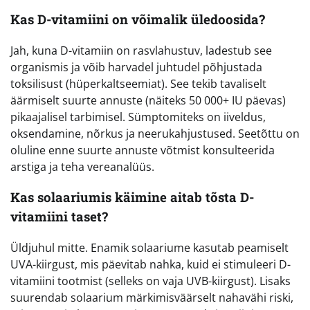
Kas D-vitamiini on võimalik üledoosida?
Jah, kuna D-vitamiin on rasvlahustuv, ladestub see
organismis ja võib harvadel juhtudel põhjustada
toksilisust (hüperkaltseemiat). See tekib tavaliselt
äärmiselt suurte annuste (näiteks 50 000+ IU päevas)
pikaajalisel tarbimisel. Sümptomiteks on iiveldus,
oksendamine, nõrkus ja neerukahjustused. Seetõttu on
oluline enne suurte annuste võtmist konsulteerida
arstiga ja teha vereanalüüs.
Kas solaariumis käimine aitab tõsta D-
vitamiini taset?
Üldjuhul mitte. Enamik solaariume kasutab peamiselt
UVA-kiirgust, mis päevitab nahka, kuid ei stimuleeri D-
vitamiini tootmist (selleks on vaja UVB-kiirgust). Lisaks
suurendab solaarium märkimisväärselt nahavähi riski,