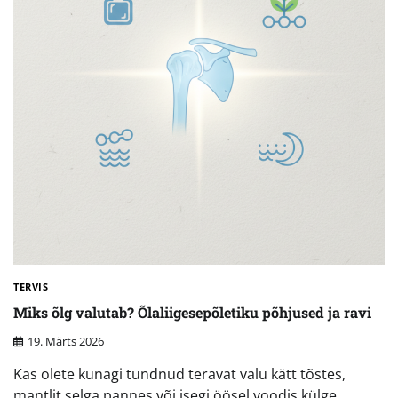
TERVIS
Miks õlg valutab? Õlaliigesepõletiku põhjused ja ravi
19. Märts 2026
Kas olete kunagi tundnud teravat valu kätt tõstes,
mantlit selga pannes või isegi öösel voodis külge