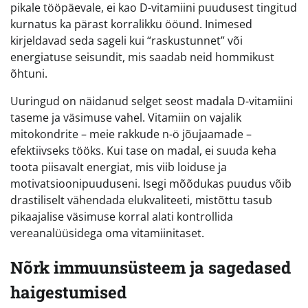
pikale tööpäevale, ei kao D-vitamiini puudusest tingitud
kurnatus ka pärast korralikku ööund. Inimesed
kirjeldavad seda sageli kui “raskustunnet” või
energiatuse seisundit, mis saadab neid hommikust
õhtuni.
Uuringud on näidanud selget seost madala D-vitamiini
taseme ja väsimuse vahel. Vitamiin on vajalik
mitokondrite – meie rakkude n-ö jõujaamade –
efektiivseks tööks. Kui tase on madal, ei suuda keha
toota piisavalt energiat, mis viib loiduse ja
motivatsioonipuuduseni. Isegi mõõdukas puudus võib
drastiliselt vähendada elukvaliteeti, mistõttu tasub
pikaajalise väsimuse korral alati kontrollida
vereanalüüsidega oma vitamiinitaset.
Nõrk immuunsüsteem ja sagedased
haigestumised