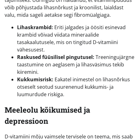
võib põhjustada lihasnõrkust ja kroonilist, laialdast
valu, mida sageli aetakse segi fibromüalgiaga.
Lihaskrambid:
Eriti jalgades ja öösiti esinevad
krambid võivad viidata mineraalide
tasakaalutusele, mis on tingitud D-vitamiini
vähesusest.
Raskused füüsilisel pingutusel:
Treeningujärgne
taastumine on aeglasem ja lihasväsimus tekib
kiiremini.
Kukkumisrisk:
Eakatel inimestel on lihasnõrkus
otseselt seotud suurenenud kukkumis- ja
luumurdude riskiga.
Meeleolu kõikumised ja
depressioon
D-vitamiini mõju vaimsele tervisele on teema, mis saab