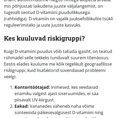
mis põhjustab laikudena juuste väljalangemist, on
tugevalt seotud D-vitamiini puudulikkusega
(rahhiidiga). D-vitamiin on vajalik juuksefolliikulite tsükli
reguleerimiseks ja uute juuste kasvuks.
Kes kuuluvad riskigruppi?
Kuigi D-vitamiini puudus võib tabada igaüht, on teatud
rühmadel selle tekkeks tunduvalt suurem tõenäosus.
Eestis elades kuulume me kõik tegelikult geograafilisse
riskigruppi, kuid lisafaktorid süvendavad probleemi
veelgi:
Kontoritöötajad:
Inimesed, kes veedavad
enamiku valgest ajast siseruumides, ei saa
piisavalt UV-kiirgust.
Eakad:
Vananedes väheneb naha võime
sünteesida päikesevalgusest D-vitamiini ning