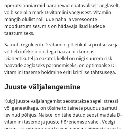
operatsiooniarmid paranevad ebatavaliselt aeglaselt,
võib see olla märk D-vitamiini vaegusest. Vitamiin
mängib olulist rolli uue naha ja veresoonte
moodustumises, mis on hädavajalikud kudede
taastumiseks.
Samuti reguleerib D-vitamiin põletikulisi protsesse ja
võitleb infektsioonidega haava piirkonnas.
Diabeetikutel ja eakatel, kellel on niigi suurem risk
haavade aeglaseks paranemiseks, on optimaalse D-
vitamiini taseme hoidmine eriti kriitilise tähtsusega.
Juuste väljalangemine
Kuigi juuste väljalangemist seostatakse sageli stressi
või geneetikaga, on tõsine toitainete puudus samuti
levinud põhjus. Naistel on täheldatud seost madala D-
vitamiini taseme ja juuste hõrenemise vahel. Veelgi
enam, autoimmuunne haigus nimega
alopecia areata
,