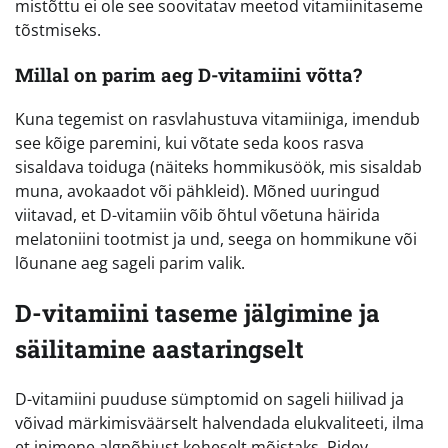
mistõttu ei ole see soovitatav meetod vitamiinitaseme
tõstmiseks.
Millal on parim aeg D-vitamiini võtta?
Kuna tegemist on rasvlahustuva vitamiiniga, imendub
see kõige paremini, kui võtate seda koos rasva
sisaldava toiduga (näiteks hommikusöök, mis sisaldab
muna, avokaadot või pähkleid). Mõned uuringud
viitavad, et D-vitamiin võib õhtul võetuna häirida
melatoniini tootmist ja und, seega on hommikune või
lõunane aeg sageli parim valik.
D-vitamiini taseme jälgimine ja
säilitamine aastaringselt
D-vitamiini puuduse sümptomid on sageli hiilivad ja
võivad märkimisväärselt halvendada elukvaliteeti, ilma
et inimene algpõhjust koheselt mõistaks. Pidev