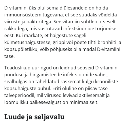
D-vitamiini üks olulisemaid ülesandeid on hoida
immuunsüsteem tugevana, et see suudaks võidelda
viiruste ja bakteritega. See vitamiin suhtleb otseselt
rakkudega, mis vastutavad infektsioonide tõrjumise
eest. Kui märkate, et haigestute sageli
külmetushaigustesse, grippi või põete tihti bronhiiti ja
kopsupõletikku, võib põhjuseks olla madal D-vitamiini
tase.
Teaduslikud uuringud on leidnud seoseid D-vitamiini
puuduse ja hingamisteede infektsioonide vahel,
sealhulgas on täheldatud raskemat kulgu krooniliste
kopsuhaiguste puhul. Eriti oluline on piisav tase
talveperioodil, mil viirused levivad aktiivsemalt ja
loomulikku päikesevalgust on minimaalselt.
Luude ja seljavalu