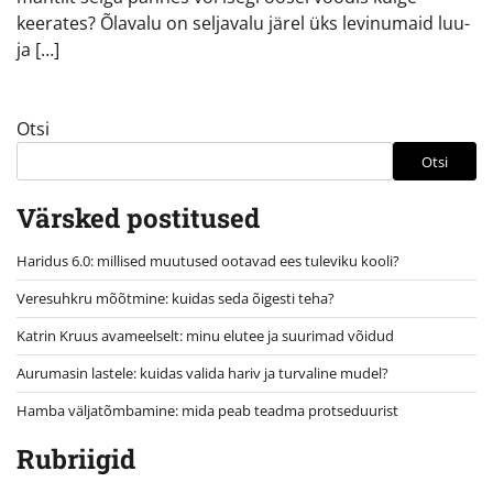
keerates? Õlavalu on seljavalu järel üks levinumaid luu-
ja […]
Otsi
Otsi
Värsked postitused
Haridus 6.0: millised muutused ootavad ees tuleviku kooli?
Veresuhkru mõõtmine: kuidas seda õigesti teha?
Katrin Kruus avameelselt: minu elutee ja suurimad võidud
Aurumasin lastele: kuidas valida hariv ja turvaline mudel?
Hamba väljatõmbamine: mida peab teadma protseduurist
Rubriigid