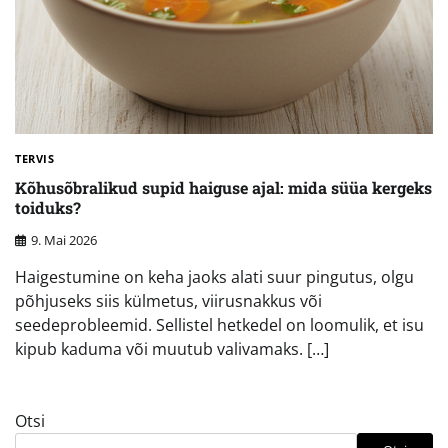
TERVIS
Kõhusõbralikud supid haiguse ajal: mida süüa kergeks
toiduks?
9. Mai 2026
Haigestumine on keha jaoks alati suur pingutus, olgu
põhjuseks siis külmetus, viirusnakkus või
seedeprobleemid. Sellistel hetkedel on loomulik, et isu
kipub kaduma või muutub valivamaks. […]
Otsi