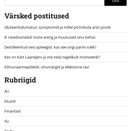
Otsi
Värsked postitused
Gluteenitalumatus: sümptomid ja millal pöörduda arsti poole
8. rasedusnädal: loote areng ja muutused sinu kehas
Destilleeritud vesi apteegist: kas see ongi parim valik?
Kes on Kärt Laanejärv ja mis teda tegelikult motiveerib?
Kõhunäärmepõletik: ohumärgid ja efektiivne ravi
Rubriigid
Äri
Elustiil
Finantsid
Ilu
Kodu