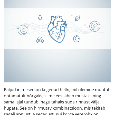
Paljud inimesed on kogenud hetki, mil olemine muutub
ootamatult nõrgaks, silme ees läheb mustaks ning
samal ajal tundub, nagu tahaks süda rinnust välja
hüpata. See on hirmutav kombinatsioon, mis tekitab
sageli ärevust ja segadust. Kui kõrge vererõhk on