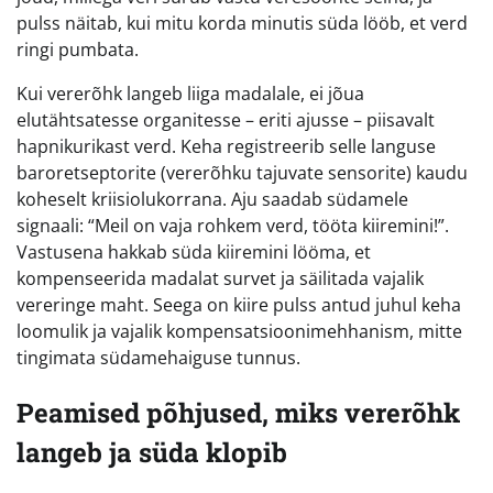
pulss näitab, kui mitu korda minutis süda lööb, et verd
ringi pumbata.
Kui vererõhk langeb liiga madalale, ei jõua
elutähtsatesse organitesse – eriti ajusse – piisavalt
hapnikurikast verd. Keha registreerib selle languse
baroretseptorite (vererõhku tajuvate sensorite) kaudu
koheselt kriisiolukorrana. Aju saadab südamele
signaali: “Meil on vaja rohkem verd, tööta kiiremini!”.
Vastusena hakkab süda kiiremini lööma, et
kompenseerida madalat survet ja säilitada vajalik
vereringe maht. Seega on kiire pulss antud juhul keha
loomulik ja vajalik kompensatsioonimehhanism, mitte
tingimata südamehaiguse tunnus.
Peamised põhjused, miks vererõhk
langeb ja süda klopib