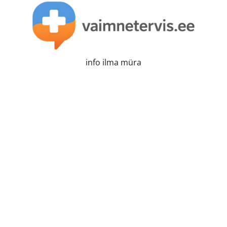
Skip
to
content
info ilma müra