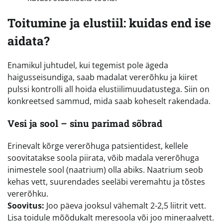
Toitumine ja elustiil: kuidas end ise
aidata?
Enamikul juhtudel, kui tegemist pole ägeda
haigusseisundiga, saab madalat vererõhku ja kiiret
pulssi kontrolli all hoida elustiilimuudatustega. Siin on
konkreetsed sammud, mida saab koheselt rakendada.
Vesi ja sool – sinu parimad sõbrad
Erinevalt kõrge vererõhuga patsientidest, kellele
soovitatakse soola piirata, võib madala vererõhuga
inimestele sool (naatrium) olla abiks. Naatrium seob
kehas vett, suurendades seeläbi veremahtu ja tõstes
vererõhku.
Soovitus:
Joo päeva jooksul vähemalt 2-2,5 liitrit vett.
Lisa toidule mõõdukalt meresoola või joo mineraalvett.