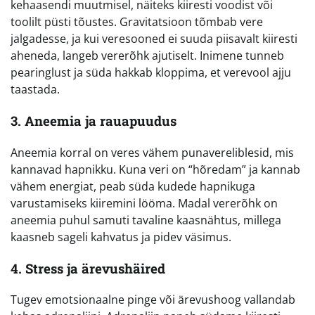
kehaasendi muutmisel, näiteks kiiresti voodist või
toolilt püsti tõustes. Gravitatsioon tõmbab vere
jalgadesse, ja kui veresooned ei suuda piisavalt kiiresti
aheneda, langeb vererõhk ajutiselt. Inimene tunneb
pearinglust ja süda hakkab kloppima, et verevool ajju
taastada.
3. Aneemia ja rauapuudus
Aneemia korral on veres vähem punavereliblesid, mis
kannavad hapnikku. Kuna veri on “hõredam” ja kannab
vähem energiat, peab süda kudede hapnikuga
varustamiseks kiiremini lööma. Madal vererõhk on
aneemia puhul samuti tavaline kaasnähtus, millega
kaasneb sageli kahvatus ja pidev väsimus.
4. Stress ja ärevushäired
Tugev emotsionaalne pinge või ärevushoog vallandab