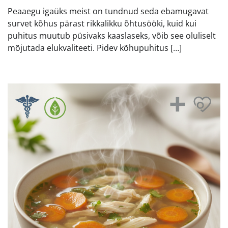
Peaaegu igaüks meist on tundnud seda ebamugavat
survet kõhus pärast rikkalikku õhtusööki, kuid kui
puhitus muutub püsivaks kaaslaseks, võib see oluliselt
mõjutada elukvaliteeti. Pidev kõhupuhitus […]