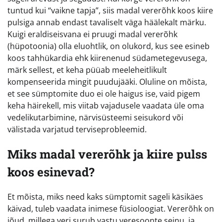
tuntud kui “vaikne tapja”, siis madal vererõhk koos kiire
pulsiga annab endast tavaliselt väga häälekalt märku.
Kuigi eraldiseisvana ei pruugi madal vererõhk
(hüpotoonia) olla eluohtlik, on olukord, kus see esineb
koos tahhükardia ehk kiirenenud südametegevusega,
märk sellest, et keha püüab meeleheitlikult
kompenseerida mingit puudujääki. Oluline on mõista,
et see sümptomite duo ei ole haigus ise, vaid pigem
keha häirekell, mis viitab vajadusele vaadata üle oma
vedelikutarbimine, närvisüsteemi seisukord või
välistada varjatud terviseprobleemid.
Miks madal vererõhk ja kiire pulss
koos esinevad?
Et mõista, miks need kaks sümptomit sageli käsikäes
käivad, tuleb vaadata inimese füsioloogiat. Vererõhk on
jõud, millega veri surub vastu veresoonte seinu, ja