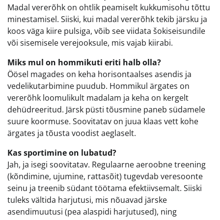
Madal vererõhk on ohtlik peamiselt kukkumisohu tõttu
minestamisel. Siiski, kui madal vererõhk tekib järsku ja
koos väga kiire pulsiga, võib see viidata šokiseisundile
või sisemisele verejooksule, mis vajab kiirabi.
Miks mul on hommikuti eriti halb olla?
Öösel magades on keha horisontaalses asendis ja
vedelikutarbimine puudub. Hommikul ärgates on
vererõhk loomulikult madalam ja keha on kergelt
dehüdreeritud. Järsk püsti tõusmine paneb südamele
suure koormuse. Soovitatav on juua klaas vett kohe
ärgates ja tõusta voodist aeglaselt.
Kas sportimine on lubatud?
Jah, ja isegi soovitatav. Regulaarne aeroobne treening
(kõndimine, ujumine, rattasõit) tugevdab veresoonte
seinu ja treenib südant töötama efektiivsemalt. Siiski
tuleks vältida harjutusi, mis nõuavad järske
asendimuutusi (pea alaspidi harjutused), ning