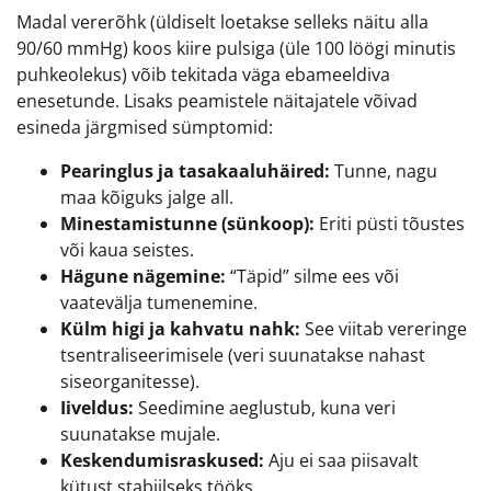
Madal vererõhk (üldiselt loetakse selleks näitu alla
90/60 mmHg) koos kiire pulsiga (üle 100 löögi minutis
puhkeolekus) võib tekitada väga ebameeldiva
enesetunde. Lisaks peamistele näitajatele võivad
esineda järgmised sümptomid:
Pearinglus ja tasakaaluhäired:
Tunne, nagu
maa kõiguks jalge all.
Minestamistunne (sünkoop):
Eriti püsti tõustes
või kaua seistes.
Hägune nägemine:
“Täpid” silme ees või
vaatevälja tumenemine.
Külm higi ja kahvatu nahk:
See viitab vereringe
tsentraliseerimisele (veri suunatakse nahast
siseorganitesse).
Iiveldus:
Seedimine aeglustub, kuna veri
suunatakse mujale.
Keskendumisraskused:
Aju ei saa piisavalt
kütust stabiilseks tööks.