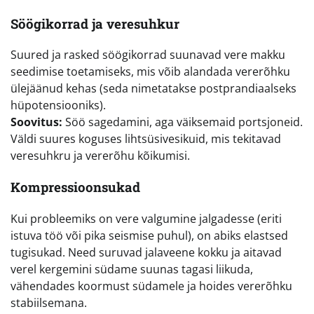
Söögikorrad ja veresuhkur
Suured ja rasked söögikorrad suunavad vere makku
seedimise toetamiseks, mis võib alandada vererõhku
ülejäänud kehas (seda nimetatakse postprandiaalseks
hüpotensiooniks).
Soovitus:
Söö sagedamini, aga väiksemaid portsjoneid.
Väldi suures koguses lihtsüsivesikuid, mis tekitavad
veresuhkru ja vererõhu kõikumisi.
Kompressioonsukad
Kui probleemiks on vere valgumine jalgadesse (eriti
istuva töö või pika seismise puhul), on abiks elastsed
tugisukad. Need suruvad jalaveene kokku ja aitavad
verel kergemini südame suunas tagasi liikuda,
vähendades koormust südamele ja hoides vererõhku
stabiilsemana.