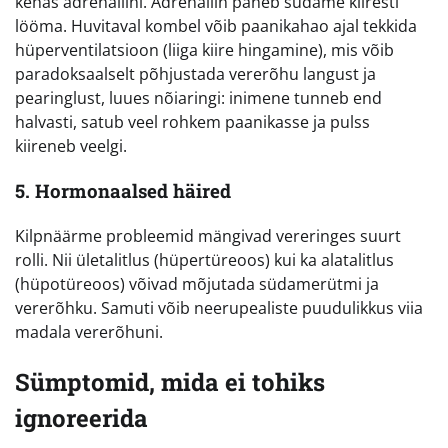
kehas adrenaliini. Adrenaliin paneb südame kiiresti
lööma. Huvitaval kombel võib paanikahao ajal tekkida
hüperventilatsioon (liiga kiire hingamine), mis võib
paradoksaalselt põhjustada vererõhu langust ja
pearinglust, luues nõiaringi: inimene tunneb end
halvasti, satub veel rohkem paanikasse ja pulss
kiireneb veelgi.
5. Hormonaalsed häired
Kilpnäärme probleemid mängivad vereringes suurt
rolli. Nii ületalitlus (hüpertüreoos) kui ka alatalitlus
(hüpotüreoos) võivad mõjutada südamerütmi ja
vererõhku. Samuti võib neerupealiste puudulikkus viia
madala vererõhuni.
Sümptomid, mida ei tohiks
ignoreerida