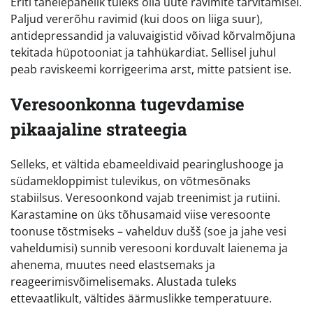
Eriti tähelepanelik tuleks olla uute ravimite tarvitamisel.
Paljud vererõhu ravimid (kui doos on liiga suur),
antidepressandid ja valuvaigistid võivad kõrvalmõjuna
tekitada hüpotooniat ja tahhükardiat. Sellisel juhul
peab raviskeemi korrigeerima arst, mitte patsient ise.
Veresoonkonna tugevdamise
pikaajaline strateegia
Selleks, et vältida ebameeldivaid pearinglushooge ja
südamekloppimist tulevikus, on võtmesõnaks
stabiilsus. Veresoonkond vajab treenimist ja rutiini.
Karastamine on üks tõhusamaid viise veresoonte
toonuse tõstmiseks – vahelduv dušš (soe ja jahe vesi
vaheldumisi) sunnib veresooni korduvalt laienema ja
ahenema, muutes need elastsemaks ja
reageerimisvõimelisemaks. Alustada tuleks
ettevaatlikult, vältides äärmuslikke temperatuure.