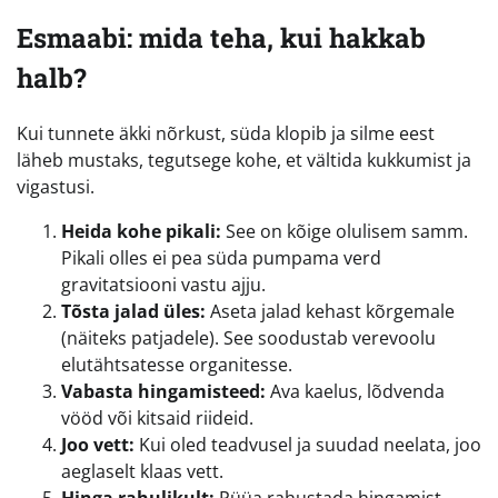
Esmaabi: mida teha, kui hakkab
halb?
Kui tunnete äkki nõrkust, süda klopib ja silme eest
läheb mustaks, tegutsege kohe, et vältida kukkumist ja
vigastusi.
Heida kohe pikali:
See on kõige olulisem samm.
Pikali olles ei pea süda pumpama verd
gravitatsiooni vastu ajju.
Tõsta jalad üles:
Aseta jalad kehast kõrgemale
(näiteks patjadele). See soodustab verevoolu
elutähtsatesse organitesse.
Vabasta hingamisteed:
Ava kaelus, lõdvenda
vööd või kitsaid riideid.
Joo vett:
Kui oled teadvusel ja suudad neelata, joo
aeglaselt klaas vett.
Hinga rahulikult:
Püüa rahustada hingamist.