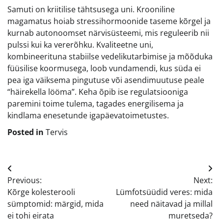
Samuti on kriitilise tähtsusega uni. Krooniline
magamatus hoiab stressihormoonide taseme kõrgel ja
kurnab autonoomset närvisüsteemi, mis reguleerib nii
pulssi kui ka vererõhku. Kvaliteetne uni,
kombineerituna stabiilse vedelikutarbimise ja mõõduka
füüsilise koormusega, loob vundamendi, kus süda ei
pea iga väiksema pingutuse või asendimuutuse peale
“häirekella lööma”. Keha õpib ise regulatsiooniga
paremini toime tulema, tagades energilisema ja
kindlama enesetunde igapäevatoimetustes.
Posted in
Tervis
Navigeerimine
Previous:
Next:
Kõrge kolesterooli
Lümfotsüüdid veres: mida
sümptomid: märgid, mida
need näitavad ja millal
ei tohi eirata
muretseda?