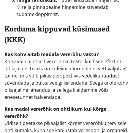
Kiire ja pinnapealne hingamine süvendab
südamekloppimist.
Korduma kippuvad küsimused
(KKK)
Kas kohv aitab madala vererõhu vastu?
Kohv võib ajutiselt vererõhku tõsta, kuid see efekt on
lühiajaline. Lisaks on kofeiinil diureetiline (vett väljutav)
toime, mis võib pikas perspektiivis vedelikupuudust
süvendada ja pulssi veelgi kiirendada. Seega ei ole kohv
pikaajaline lahendus ja sellega liialdamine võib
enesetunnet halvendada.
Kas madal vererõhk on ohtlikum kui kõrge
vererõhk?
Üldiselt peetakse pikaajalist kõrget vererõhku tervisele
ohtlikumaks, kuna see kahjustab veresooni ja organeid.