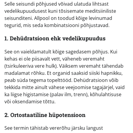
Selle seisundi põhjused võivad ulatuda lihtsast
vedelikupuudusest kuni tõsisemate meditsiiniliste
seisunditeni. Allpool on toodud kõige levinumad
tegurid, mis seda kombinatsiooni põhjustavad.
1. Dehüdratsioon ehk vedelikupuudus
See on vaieldamatult kõige sagedasem põhjus. Kui
kehas ei ole piisavalt vett, väheneb veremaht
(tsirkuleeriva vere hulk). Väiksem veremaht tähendab
madalamat rõhku. Et organid saaksid siiski hapnikku,
peab süda tegema topelttööd. Dehüdratsioon võib
tekkida mitte ainult vähese veejoomise tagajärjel, vaid
ka liigse higistamise (palav ilm, trenn), kõhulahtisuse
või oksendamise tõttu.
2. Ortostaatiline hüpotensioon
See termin tähistab vererõhu järsku langust