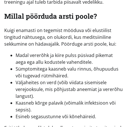
treeningu ajal tuleb tarbida piisavalt vedelikku.
Millal pöörduda arsti poole?
Kuigi enamasti on tegemist mööduva või elustiilist
tingitud nähtusega, on olukordi, kus meditsiiniline
sekkumine on hädavajalik. Pöörduge arsti poole, kui:
Madal vererõhk ja kiire pulss püsivad pikemat
aega ega allu kodustele vahenditele.
Sümptomitega kaasneb valu rinnus, õhupuudus
või tugevad rütmihäired.
Väljaheites on verd (võib viidata sisemisele
verejooksule, mis põhjustab aneemiat ja vererõhu
langust).
Kaasneb kõrge palavik (võimalik infektsioon või
sepsis).
Esineb segasustunne või kõnehäireid.