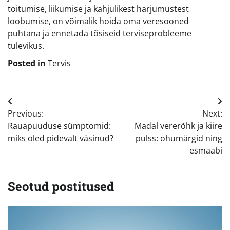
toitumise, liikumise ja kahjulikest harjumustest
loobumise, on võimalik hoida oma veresooned
puhtana ja ennetada tõsiseid terviseprobleeme
tulevikus.
Posted in
Tervis
Navigeerimine
Previous:
Next:
Rauapuuduse sümptomid:
Madal vererõhk ja kiire
miks oled pidevalt väsinud?
pulss: ohumärgid ning
esmaabi
Seotud postitused