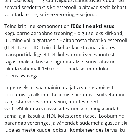
tsitruselised) ning kaunviljades. Lahustuvad kiudained
seovad seedetraktis kolesterooli ja aitavad seda kehast
väljutada enne, kui see vereringesse jõuab.
Teine kriitiline komponent on
füüsiline aktiivsus
.
Regulaarne aeroobne treening – olgu selleks kiirkõnd,
ujumine või jalgrattasõit – aitab tõsta “hea” kolesterooli
(HDL) taset. HDL toimib kehas koristajana, aidates
transportida liigset LDL-kolesterooli veresoontest
tagasi maksa, kus see lagundatakse. Soovitatav on
liikuda vähemalt 150 minutit nädalas mõõduka
intensiivsusega.
Lõpetuseks ei saa mainimata jätta suitsetamisest
loobumist ja alkoholi tarbimise piiramist. Suitsetamine
kahjustab veresoonte seinu, muutes need
vastuvõtlikumaks rasva ladestumisele, ning alandab
samal ajal kasuliku HDL-kolesterooli taset. Loobumine
parandab vereringet ja vähendab südamehaiguste riski
juba esimeste kuude jooksul. Kombineerides tervisliku