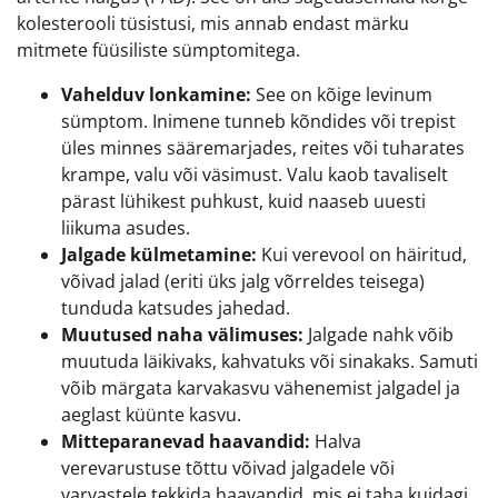
kolesterooli tüsistusi, mis annab endast märku
mitmete füüsiliste sümptomitega.
Vahelduv lonkamine:
See on kõige levinum
sümptom. Inimene tunneb kõndides või trepist
üles minnes sääremarjades, reites või tuharates
krampe, valu või väsimust. Valu kaob tavaliselt
pärast lühikest puhkust, kuid naaseb uuesti
liikuma asudes.
Jalgade külmetamine:
Kui verevool on häiritud,
võivad jalad (eriti üks jalg võrreldes teisega)
tunduda katsudes jahedad.
Muutused naha välimuses:
Jalgade nahk võib
muutuda läikivaks, kahvatuks või sinakaks. Samuti
võib märgata karvakasvu vähenemist jalgadel ja
aeglast küünte kasvu.
Mitteparanevad haavandid:
Halva
verevarustuse tõttu võivad jalgadele või
varvastele tekkida haavandid, mis ei taha kuidagi