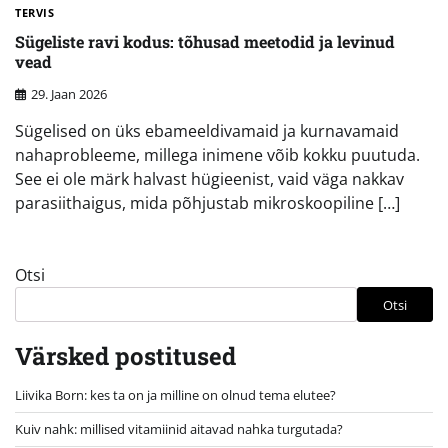
TERVIS
Sügeliste ravi kodus: tõhusad meetodid ja levinud
vead
29. Jaan 2026
Sügelised on üks ebameeldivamaid ja kurnavamaid
nahaprobleeme, millega inimene võib kokku puutuda.
See ei ole märk halvast hügieenist, vaid väga nakkav
parasiithaigus, mida põhjustab mikroskoopiline […]
Otsi
Otsi
Värsked postitused
Liivika Born: kes ta on ja milline on olnud tema elutee?
Kuiv nahk: millised vitamiinid aitavad nahka turgutada?