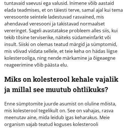
tuntavaid vaevusi ega valusid. Inimene võib aastaid
elada teadmises, et on täiesti terve, samal ajal kui tema
veresoonte seintele ladestuvad rasvained, mis
ahendavad veresooni ja takistavad normaalset
vereringet. Sageli avastatakse probleem alles siis, kui
tekib tõsine terviserike, näiteks südameinfarkt või
insult. Siiski on olemas teatud märgid ja sümptomid,
mis võivad viidata sellele, et teie keha on hädas liigse
kolesterooliga, ning nende märkamine ja õigeaegne
reageerimine võib päästa elu.
Miks on kolesterool kehale vajalik
ja millal see muutub ohtlikuks?
Enne sümptomite juurde asumist on oluline mõista,
mis kolesterool tegelikult on. See on vahajas, rasva
meenutav aine, mida leidub igas keharakus. Meie
organism vajab teatud koguses kolesterooli