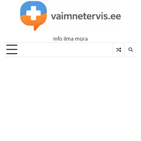
Skip
to
content
info ilma müra