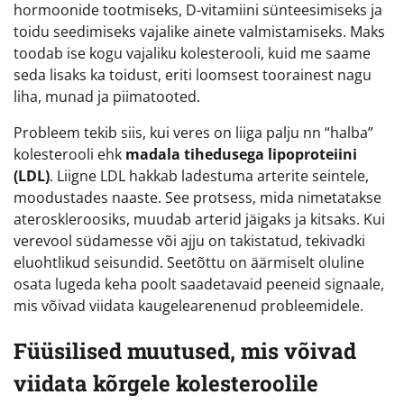
hormoonide tootmiseks, D-vitamiini sünteesimiseks ja
toidu seedimiseks vajalike ainete valmistamiseks. Maks
toodab ise kogu vajaliku kolesterooli, kuid me saame
seda lisaks ka toidust, eriti loomsest toorainest nagu
liha, munad ja piimatooted.
Probleem tekib siis, kui veres on liiga palju nn “halba”
kolesterooli ehk
madala tihedusega lipoproteiini
(LDL)
. Liigne LDL hakkab ladestuma arterite seintele,
moodustades naaste. See protsess, mida nimetatakse
ateroskleroosiks, muudab arterid jäigaks ja kitsaks. Kui
verevool südamesse või ajju on takistatud, tekivadki
eluohtlikud seisundid. Seetõttu on äärmiselt oluline
osata lugeda keha poolt saadetavaid peeneid signaale,
mis võivad viidata kaugelearenenud probleemidele.
Füüsilised muutused, mis võivad
viidata kõrgele kolesteroolile