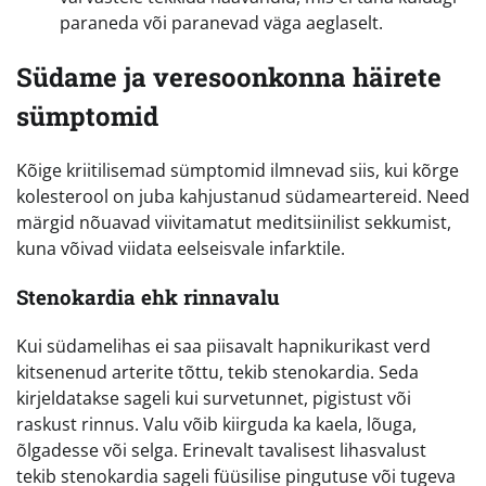
paraneda või paranevad väga aeglaselt.
Südame ja veresoonkonna häirete
sümptomid
Kõige kriitilisemad sümptomid ilmnevad siis, kui kõrge
kolesterool on juba kahjustanud südameartereid. Need
märgid nõuavad viivitamatut meditsiinilist sekkumist,
kuna võivad viidata eelseisvale infarktile.
Stenokardia ehk rinnavalu
Kui südamelihas ei saa piisavalt hapnikurikast verd
kitsenenud arterite tõttu, tekib stenokardia. Seda
kirjeldatakse sageli kui survetunnet, pigistust või
raskust rinnus. Valu võib kiirguda ka kaela, lõuga,
õlgadesse või selga. Erinevalt tavalisest lihasvalust
tekib stenokardia sageli füüsilise pingutuse või tugeva