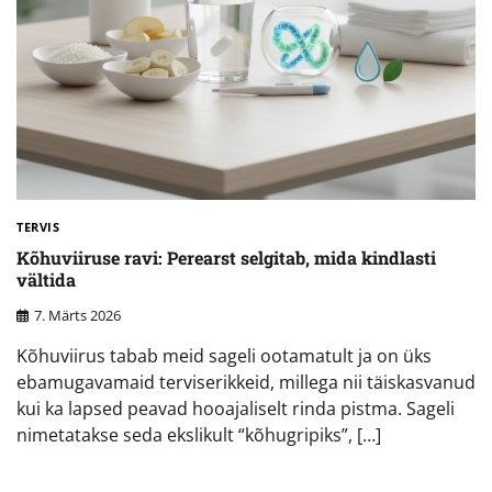
TERVIS
Kõhuviiruse ravi: Perearst selgitab, mida kindlasti
vältida
7. Märts 2026
Kõhuviirus tabab meid sageli ootamatult ja on üks
ebamugavamaid terviserikkeid, millega nii täiskasvanud
kui ka lapsed peavad hooajaliselt rinda pistma. Sageli
nimetatakse seda ekslikult “kõhugripiks”, […]