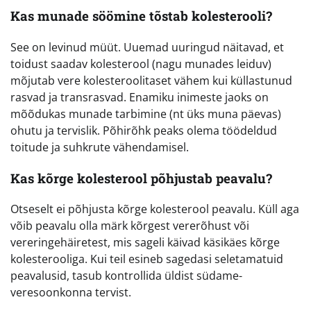
Kas munade söömine tõstab kolesterooli?
See on levinud müüt. Uuemad uuringud näitavad, et
toidust saadav kolesterool (nagu munades leiduv)
mõjutab vere kolesteroolitaset vähem kui küllastunud
rasvad ja transrasvad. Enamiku inimeste jaoks on
mõõdukas munade tarbimine (nt üks muna päevas)
ohutu ja tervislik. Põhirõhk peaks olema töödeldud
toitude ja suhkrute vähendamisel.
Kas kõrge kolesterool põhjustab peavalu?
Otseselt ei põhjusta kõrge kolesterool peavalu. Küll aga
võib peavalu olla märk kõrgest vererõhust või
vereringehäiretest, mis sageli käivad käsikäes kõrge
kolesterooliga. Kui teil esineb sagedasi seletamatuid
peavalusid, tasub kontrollida üldist südame-
veresoonkonna tervist.