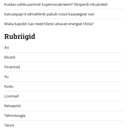
Kuidas valida parimat kuperoosakreemi? Eksperdi nõuanded
Katusepapi 6 silmakliinik pakub nüüd kaasaegset ravi
Maka kapslid: kas need tõesti aitavad energiat tõsta?
Rubriigid
Äri
Elustiil
Finantsid
Ilu
Kodu
Loomad
Retseptid
Tehnoloogia
Tervis