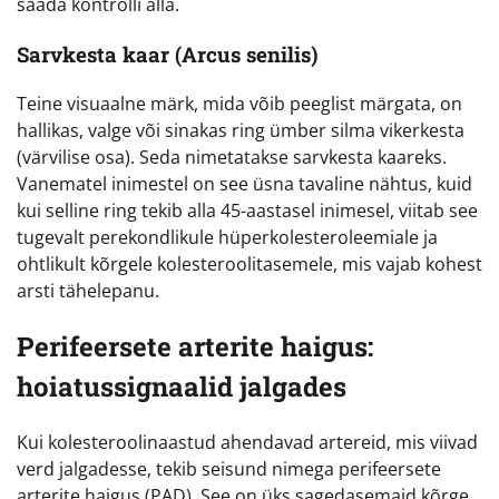
saada kontrolli alla.
Sarvkesta kaar (Arcus senilis)
Teine visuaalne märk, mida võib peeglist märgata, on
hallikas, valge või sinakas ring ümber silma vikerkesta
(värvilise osa). Seda nimetatakse sarvkesta kaareks.
Vanematel inimestel on see üsna tavaline nähtus, kuid
kui selline ring tekib alla 45-aastasel inimesel, viitab see
tugevalt perekondlikule hüperkolesteroleemiale ja
ohtlikult kõrgele kolesteroolitasemele, mis vajab kohest
arsti tähelepanu.
Perifeersete arterite haigus:
hoiatussignaalid jalgades
Kui kolesteroolinaastud ahendavad artereid, mis viivad
verd jalgadesse, tekib seisund nimega perifeersete
arterite haigus (PAD). See on üks sagedasemaid kõrge