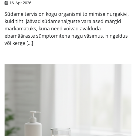
16. Apr 2026
Südame tervis on kogu organismi toimimise nurgakivi,
kuid tihti jäävad südamehaiguste varajased märgid
märkamatuks, kuna need võivad avalduda
ebamääraste sümptomitena nagu väsimus, hingeldus
või kerge […]