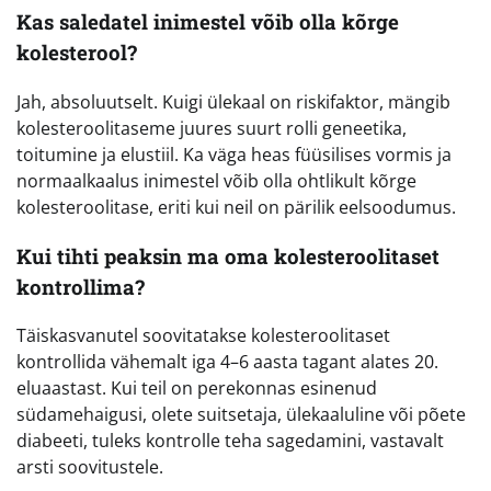
Kas saledatel inimestel võib olla kõrge
kolesterool?
Jah, absoluutselt. Kuigi ülekaal on riskifaktor, mängib
kolesteroolitaseme juures suurt rolli geneetika,
toitumine ja elustiil. Ka väga heas füüsilises vormis ja
normaalkaalus inimestel võib olla ohtlikult kõrge
kolesteroolitase, eriti kui neil on pärilik eelsoodumus.
Kui tihti peaksin ma oma kolesteroolitaset
kontrollima?
Täiskasvanutel soovitatakse kolesteroolitaset
kontrollida vähemalt iga 4–6 aasta tagant alates 20.
eluaastast. Kui teil on perekonnas esinenud
südamehaigusi, olete suitsetaja, ülekaaluline või põete
diabeeti, tuleks kontrolle teha sagedamini, vastavalt
arsti soovitustele.