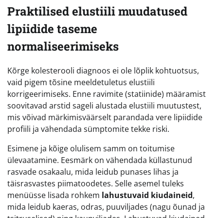
Praktilised elustiili muudatused
lipiidide taseme
normaliseerimiseks
Kõrge kolesterooli diagnoos ei ole lõplik kohtuotsus,
vaid pigem tõsine meeldetuletus elustiili
korrigeerimiseks. Enne ravimite (statiinide) määramist
soovitavad arstid sageli alustada elustiili muutustest,
mis võivad märkimisväärselt parandada vere lipiidide
profiili ja vähendada sümptomite tekke riski.
Esimene ja kõige olulisem samm on toitumise
ülevaatamine. Eesmärk on vähendada küllastunud
rasvade osakaalu, mida leidub punases lihas ja
täisrasvastes piimatoodetes. Selle asemel tuleks
menüüsse lisada rohkem
lahustuvaid kiudaineid
,
mida leidub kaeras, odras, puuviljades (nagu õunad ja