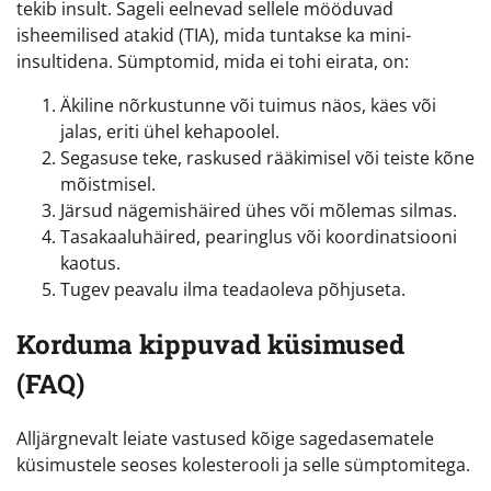
tekib insult. Sageli eelnevad sellele mööduvad
isheemilised atakid (TIA), mida tuntakse ka mini-
insultidena. Sümptomid, mida ei tohi eirata, on:
Äkiline nõrkustunne või tuimus näos, käes või
jalas, eriti ühel kehapoolel.
Segasuse teke, raskused rääkimisel või teiste kõne
mõistmisel.
Järsud nägemishäired ühes või mõlemas silmas.
Tasakaaluhäired, pearinglus või koordinatsiooni
kaotus.
Tugev peavalu ilma teadaoleva põhjuseta.
Korduma kippuvad küsimused
(FAQ)
Alljärgnevalt leiate vastused kõige sagedasematele
küsimustele seoses kolesterooli ja selle sümptomitega.