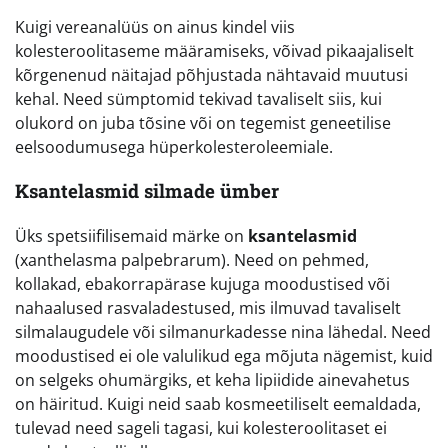
Kuigi vereanalüüs on ainus kindel viis
kolesteroolitaseme määramiseks, võivad pikaajaliselt
kõrgenenud näitajad põhjustada nähtavaid muutusi
kehal. Need sümptomid tekivad tavaliselt siis, kui
olukord on juba tõsine või on tegemist geneetilise
eelsoodumusega hüperkolesteroleemiale.
Ksantelasmid silmade ümber
Üks spetsiifilisemaid märke on
ksantelasmid
(xanthelasma palpebrarum). Need on pehmed,
kollakad, ebakorrapärase kujuga moodustised või
nahaalused rasvaladestused, mis ilmuvad tavaliselt
silmalaugudele või silmanurkadesse nina lähedal. Need
moodustised ei ole valulikud ega mõjuta nägemist, kuid
on selgeks ohumärgiks, et keha lipiidide ainevahetus
on häiritud. Kuigi neid saab kosmeetiliselt eemaldada,
tulevad need sageli tagasi, kui kolesteroolitaset ei