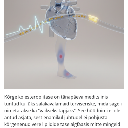
Kõrge kolesteroolitase on tänapäeva meditsiinis
tuntud kui üks salakavalamaid terviseriske, mida sageli
nimetatakse ka “vaikseks tapjaks”. See hüüdnimi ei ole
antud asjata, sest enamikul juhtudel ei põhjusta
kõrgenenud vere lipiidide tase algfaasis mitte mingeid