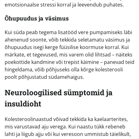
emotsionaalse stressi korral ja leevendub puhates.
Õhupuudus ja väsimus
Kui süda peab tegema lisatööd vere pumpamiseks läbi
ahenenud soonte, võib tekkida seletamatu väsimus ja
õhupuudus isegi kerge füüsilise koormuse korral. Kui
märkate, et tegevused, mis varem olid lihtsad – näiteks
poekottide kandmine või trepist käimine – panevad teid
hingeldama, võib põhjuseks olla kõrge kolesterooli
poolt põhjustatud südamehaigus.
Neuroloogilised sümptomid ja
insuldioht
Kolesteroolinaastud võivad tekkida ka kaelaarterites,
mis varustavad aju verega. Kui naastu tükk rebeneb
lahti ja liigub ajju või kui veresoon ummistub täielikult,