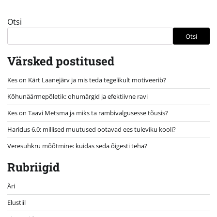
Otsi
Otsi
Värsked postitused
Kes on Kärt Laanejärv ja mis teda tegelikult motiveerib?
Kõhunäärmepõletik: ohumärgid ja efektiivne ravi
Kes on Taavi Metsma ja miks ta rambivalgusesse tõusis?
Haridus 6.0: millised muutused ootavad ees tuleviku kooli?
Veresuhkru mõõtmine: kuidas seda õigesti teha?
Rubriigid
Äri
Elustiil