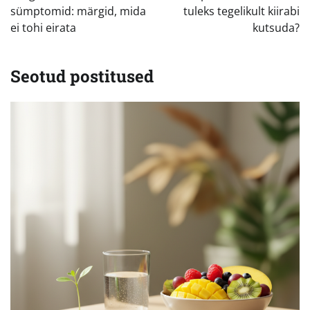
sümptomid: märgid, mida
tuleks tegelikult kiirabi
ei tohi eirata
kutsuda?
Seotud postitused