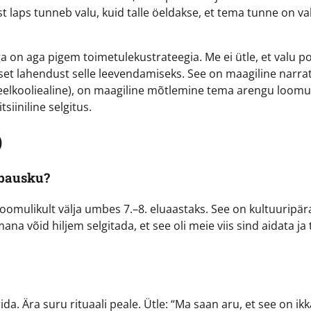
est laps tunneb valu, kuid talle öeldakse, et tema tunne on va
a on aga pigem toimetulekustrateegia. Me ei ütle, et valu po
et lahendust selle leevendamiseks. See on maagiline narrati
 (eelkooliealine), on maagiline mõtlemine tema arengu loomu
iiniline selgitus.
)
ebausku?
 loomulikult välja umbes 7.–8. eluaastaks. See on kultuuripär
na võid hiljem selgitada, et see oli meie viis sind aidata ja 
rida. Ära suru rituaali peale. Ütle: “Ma saan aru, et see on ikk