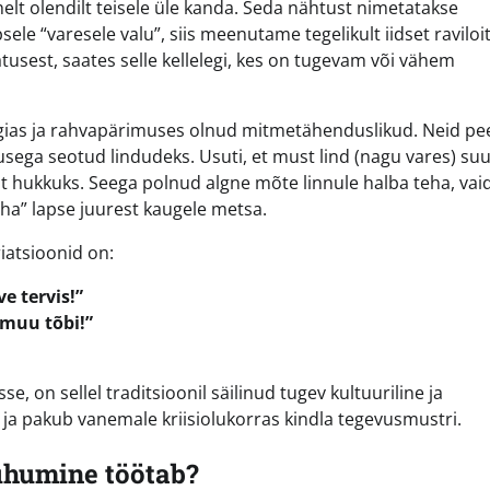
ühelt olendilt teisele üle kanda. Seda nähtust nimetatakse
le “varesele valu”, siis meenutame tegelikult iidset raviloi
tusest, saates selle kellelegi, kes on tugevam või vähem
ogias ja rahvapärimuses olnud mitmetähenduslikud. Neid pee
susega seotud lindudeks. Usuti, et must lind (nagu vares) su
est hukkuks. Seega polnud algne mõte linnule halba teha, vai
aha” lapse juurest kaugele metsa.
riatsioonid on:
e tervis!”
 muu tõbi!”
, on sellel traditsioonil säilinud tugev kultuuriline ja
a pakub vanemale kriisiolukorras kindla tegevusmustri.
puhumine töötab?