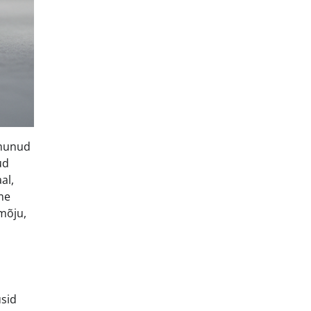
hmunud
ud
al,
me
 mõju,
usid