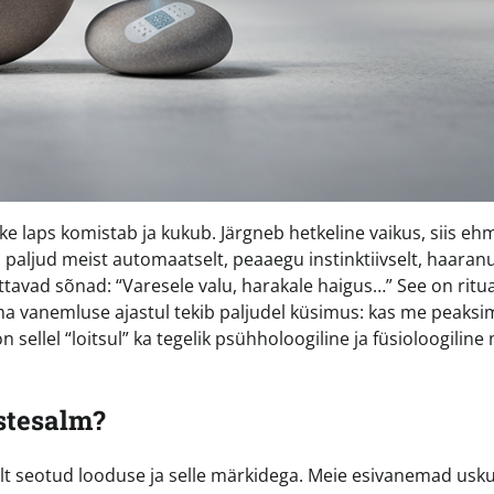
ke laps komistab ja kukub. Järgneb hetkeline vaikus, siis e
 paljud meist automaatselt, peaaegu instinktiivselt, haaran
tavad sõnad: “Varesele valu, harakale haigus…” See on ritua
a vanemluse ajastul tekib paljudel küsimus: kas me peaksi
sellel “loitsul” ka tegelik psühholoogiline ja füsioloogiline
astesalm?
dalt seotud looduse ja selle märkidega. Meie esivanemad usk