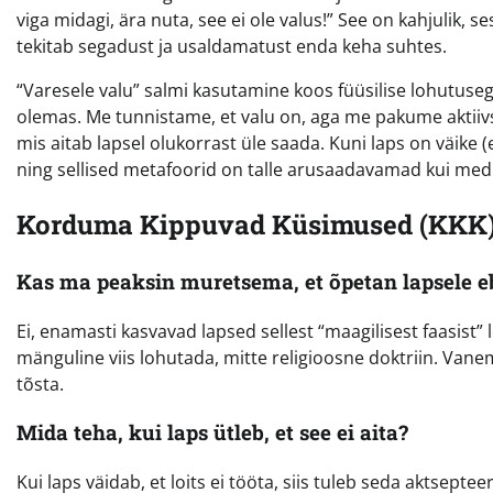
viga midagi, ära nuta, see ei ole valus!” See on kahjulik, s
tekitab segadust ja usaldamatust enda keha suhtes.
“Varesele valu” salmi kasutamine koos füüsilise lohutuseg
olemas. Me tunnistame, et valu on, aga me pakume aktiivs
mis aitab lapsel olukorrast üle saada. Kuni laps on väike
ning sellised metafoorid on talle arusaadavamad kui medits
Korduma Kippuvad Küsimused (KKK
Kas ma peaksin muretsema, et õpetan lapsele 
Ei, enamasti kasvavad lapsed sellest “maagilisest faasist”
mänguline viis lohutada, mitte religioosne doktriin. Vanema
tõsta.
Mida teha, kui laps ütleb, et see ei aita?
Kui laps väidab, et loits ei tööta, siis tuleb seda aktseptee