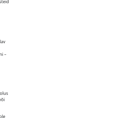
steid
dav
ni –
olus
või
ole