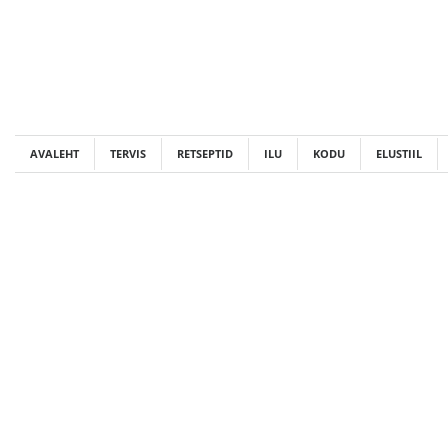
Skip
to
content
AVALEHT
TERVIS
RETSEPTID
ILU
KODU
ELUSTIIL