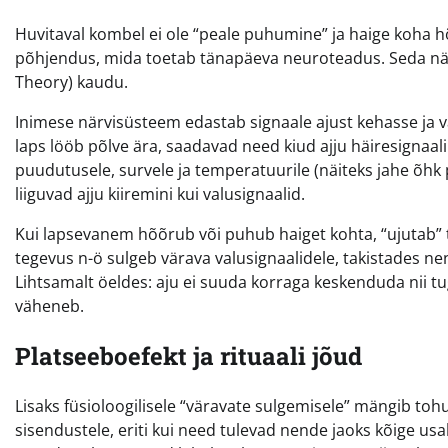
Huvitaval kombel ei ole “peale puhumine” ja haige koha hõ
põhjendus, mida toetab tänapäeva neuroteadus. Seda näh
Theory) kaudu.
Inimese närvisüsteem edastab signaale ajust kehasse ja va
laps lööb põlve ära, saadavad need kiud ajju häiresignaali:
puudutusele, survele ja temperatuurile (näiteks jahe õhk 
liiguvad ajju kiiremini kui valusignaalid.
Kui lapsevanem hõõrub või puhub haiget kohta, “ujutab” ta
tegevus n-ö sulgeb värava valusignaalidele, takistades ne
Lihtsamalt öeldes: aju ei suuda korraga keskenduda nii tug
väheneb.
Platseeboefekt ja rituaali jõud
Lisaks füsioloogilisele “väravate sulgemisele” mängib tohu
sisendustele, eriti kui need tulevad nende jaoks kõige usa