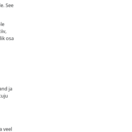
le. See
le
iv,
lik osa
and ja
tuju
a veel