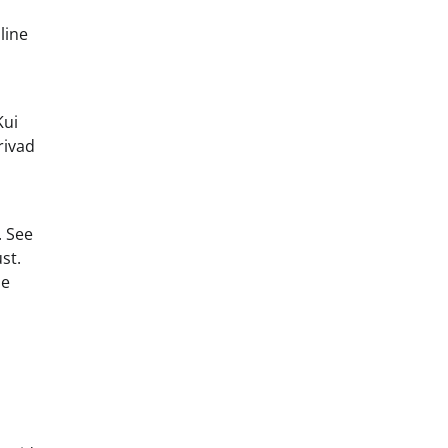
line
Kui
rivad
. See
st.
ne