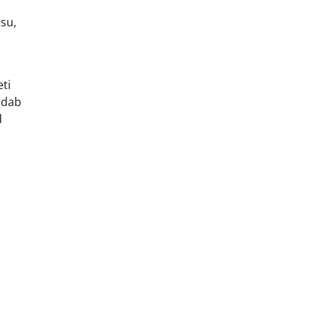
tsu,
ti
udab
d