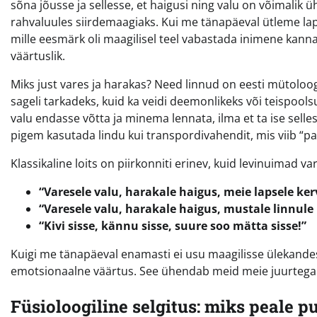
sõna jõusse ja sellesse, et haigusi ning valu on võimalik 
rahvaluules siirdemaagiaks. Kui me tänapäeval ütleme lapse
mille eesmärk oli maagilisel teel vabastada inimene kanna
väärtuslik.
Miks just vares ja harakas? Need linnud on eesti mütolo
sageli tarkadeks, kuid ka veidi deemonlikeks või teispool
valu endasse võtta ja minema lennata, ilma et ta ise sell
pigem kasutada lindu kui transpordivahendit, mis viib “p
Klassikaline loits on piirkonniti erinev, kuid levinuimad va
“Varesele valu, harakale haigus, meie lapsele kerv
“Varesele valu, harakale haigus, mustale linnule
“Kivi sisse, kännu sisse, suure soo mätta sisse!”
Kuigi me tänapäeval enamasti ei usu maagilisse ülekandesse
emotsionaalne väärtus. See ühendab meid meie juurtega j
Füsioloogiline selgitus: miks peale 