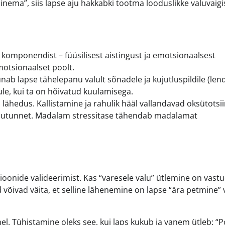
minema”, siis lapse aju hakkabki tootma looduslikke valuvaigi
komponendist – füüsilisest aistingust ja emotsionaalsest
motsionaalset poolt.
ab lapse tähelepanu valult sõnadele ja kujutluspildile (len
ule, kui ta on hõivatud kuulamisega.
hedus. Kallistamine ja rahulik hääl vallandavad oksütotsii
lutunnet. Madalam stressitase tähendab madalamat
onide valideerimist. Kas “varesele valu” ütlemine on vastu
 võivad väita, et selline lähenemine on lapse “ära petmine” 
el. Tühistamine oleks see, kui laps kukub ja vanem ütleb: “P