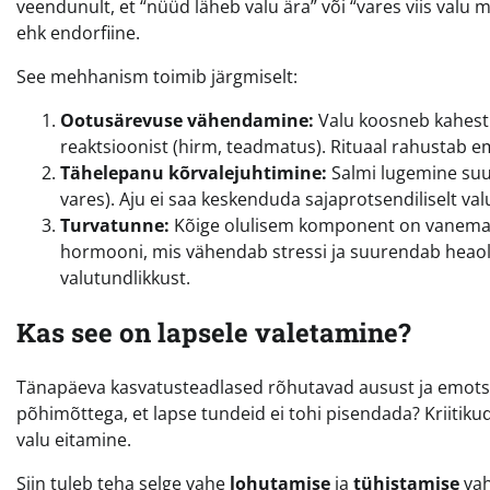
veendunult, et “nüüd läheb valu ära” või “vares viis valu 
ehk endorfiine.
See mehhanism toimib järgmiselt:
Ootusärevuse vähendamine:
Valu koosneb kahest 
reaktsioonist (hirm, teadmatus). Rituaal rahustab e
Tähelepanu kõrvalejuhtimine:
Salmi lugemine suun
vares). Aju ei saa keskenduda sajaprotsendiliselt val
Turvatunne:
Kõige olulisem komponent on vanema lä
hormooni, mis vähendab stressi ja suurendab heao
valutundlikkust.
Kas see on lapsele valetamine?
Tänapäeva kasvatusteadlased rõhutavad ausust ja emotsio
põhimõttega, et lapse tundeid ei tohi pisendada? Kriitikud
valu eitamine.
Siin tuleb teha selge vahe
lohutamise
ja
tühistamise
vah