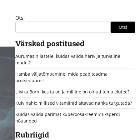
Otsi
Otsi
Värsked postitused
Aurumasin lastele: kuidas valida hariv ja turvaline
mudel?
Hamba väljatõmbamine: mida peab teadma
protseduurist
Liivika Born: kes ta on ja milline on olnud tema elutee?
Kuiv nahk: millised vitamiinid aitavad nahka turgutada?
Kuidas valida parimat kuperoosakreemi? Eksperdi
nõuanded
Rubriigid