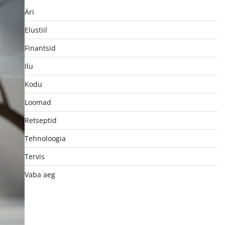
Äri
Elustiil
Finantsid
Ilu
Kodu
Loomad
Retseptid
Tehnoloogia
Tervis
Vaba aeg