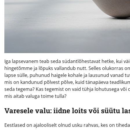
Iga lapsevanem teab seda südantlõhestavat hetke, kui väi
hingetõmme ja lõpuks vallandub nutt. Selles olukorras on
lapse sülle, puhunud haigele kohale ja lausunud vanad tut
mis on kandunud põlvest põlve, kuid tänapäeva teadlikum
seda tegema? Kas tegemist on vaid tühja lohutusega või on 
mis aitab valuga toime tulla?
Varesele valu: iidne loits või süütu l
Eestlased on ajalooliselt olnud usku rahvas, kes on tihe