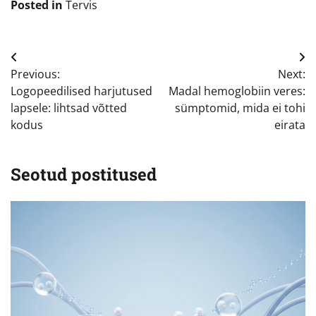
Posted in
Tervis
Navigeerimine
Previous:
Next:
Logopeedilised harjutused
Madal hemoglobiin veres:
lapsele: lihtsad võtted
sümptomid, mida ei tohi
kodus
eirata
Seotud postitused