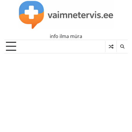
Skip
to
content
info ilma müra