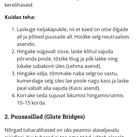
kerelihaseid.
Kuidas teha:
Laskuge neljakäpukile, nii et käed on otse õlgade
all ja põlved puusade all. Hoidke selg neutraalses
asendis.
Hingake sügavalt sisse, laske kõhul vajuda
põranda poole, tõstke lõug ja pilk lakke ning
lükake sabakont üles (Lehma asend).
Hingake välja, tõmmake naba selgroo vastu,
kumerdage selg üles lae poole nagu kass ja laske
peal vabalt alla vajuda (Kassi asend).
Korrake seda sujuvat liikumist hingamisrütmis
10–15 korda.
2. Puusasillad (Glute Bridges)
Nõrgad tuharalihased on üks peamisi alaseljavalu