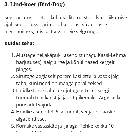
3. Lind-koer (Bird-Dog)
See harjutus õpetab keha säilitama stabiilsust liikumise
ajal. See on üks parimaid harjutusi süvalihaste
treenimiseks, mis kaitsevad teie selgroogu.
Kuidas teha:
Alustage neljakäpukil asendist (nagu Kassi-Lehma
harjutuses), selg sirge ja kõhulihased kergelt
pinges.
Sirutage aeglaselt parem käsi ette ja vasak jalg
taha, kuni need on maaga paralleelsed.
Hoidke tasakaalu ja kujutage ette, et keegi
tõmbab teid käest ja jalast pikemaks. Ärge laske
puusadel vajuda.
Hoidke asendit 3–5 sekundit, seejärel naaske
algasendisse.
Korrake vastaskäe ja -jalaga. Tehke kokku 10