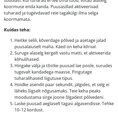
süüdlasi. Kui tuharad ei tee oma tööd, võtab alaselg
koormuse enda kanda. Puusasillad aktiveerivad
tuharaid ja tugevdavad reie tagakülgi ilma selga
koormamata.
Kuidas teha:
Heitke selili, kõverdage põlved ja asetage jalad
puusalaiuselt maha. Käed on keha kõrval.
Suruge alaselg kergelt vastu matti, et aktiveerida
kõhulihased.
Hingake välja ja tõstke puusad lae poole, surudes
tugevalt kandadega maasse. Pingutage
tuharalihaseid liigutuse tipus.
Hoidke asendit paar sekundit, jälgides, et selg ei
läheks liigselt nõgusamaks. Teie keha peaks
moodustama sirge joone õlgadest põlvedeni.
Laske puusad aeglaselt tagasi algasendisse. Tehke
10–12 kordust.