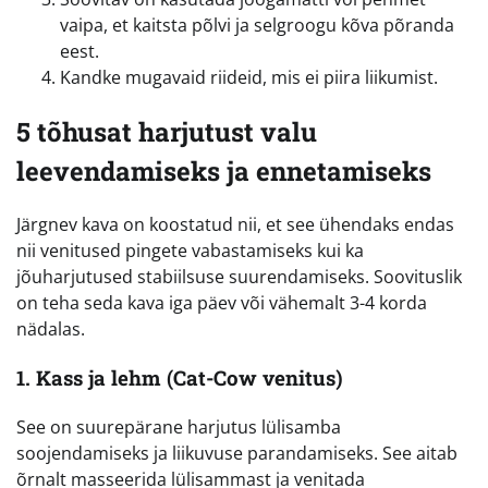
vaipa, et kaitsta põlvi ja selgroogu kõva põranda
eest.
Kandke mugavaid riideid, mis ei piira liikumist.
5 tõhusat harjutust valu
leevendamiseks ja ennetamiseks
Järgnev kava on koostatud nii, et see ühendaks endas
nii venitused pingete vabastamiseks kui ka
jõuharjutused stabiilsuse suurendamiseks. Soovituslik
on teha seda kava iga päev või vähemalt 3-4 korda
nädalas.
1. Kass ja lehm (Cat-Cow venitus)
See on suurepärane harjutus lülisamba
soojendamiseks ja liikuvuse parandamiseks. See aitab
õrnalt masseerida lülisammast ja venitada