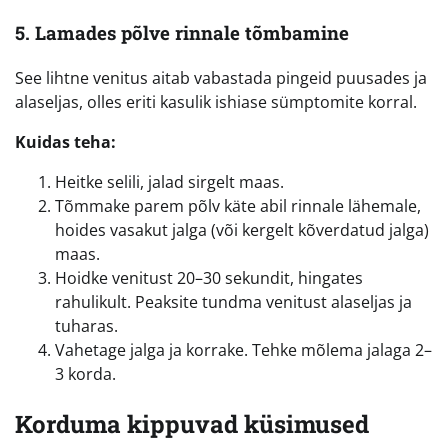
5. Lamades põlve rinnale tõmbamine
See lihtne venitus aitab vabastada pingeid puusades ja
alaseljas, olles eriti kasulik ishiase sümptomite korral.
Kuidas teha:
Heitke selili, jalad sirgelt maas.
Tõmmake parem põlv käte abil rinnale lähemale,
hoides vasakut jalga (või kergelt kõverdatud jalga)
maas.
Hoidke venitust 20–30 sekundit, hingates
rahulikult. Peaksite tundma venitust alaseljas ja
tuharas.
Vahetage jalga ja korrake. Tehke mõlema jalaga 2–
3 korda.
Korduma kippuvad küsimused