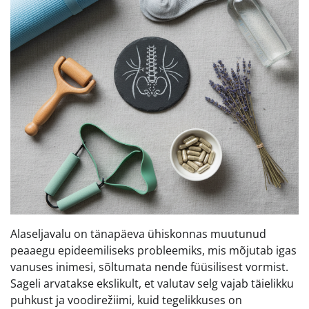
Alaseljavalu on tänapäeva ühiskonnas muutunud
peaaegu epideemiliseks probleemiks, mis mõjutab igas
vanuses inimesi, sõltumata nende füüsilisest vormist.
Sageli arvatakse ekslikult, et valutav selg vajab täielikku
puhkust ja voodirežiimi, kuid tegelikkuses on