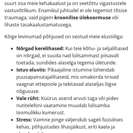
suurt osa meie kehakaalust ja on seetõttu vigastustele
vastuvõtlikum. Enamikul juhtudel ei ole tegemist tõsise
traumaga, vaid pigem
kroonilise ülekoormuse
või
lihaste tasakaalustamatusega.
Kõige levinumad põhjused on seotud meie elustiiliga:
Nõrgad kerelihased:
Kui teie kõhu- ja seljalihased
on nõrgad, ei suuda nad lülisammast piisavalt
toetada, sundides alaselga tegema ületunde.
Istuv eluviis:
Pikaajaline istumine lühendab
puusapainutajalihaseid, mis omakorda tirivad
vaagnat ettepoole ja tekitavad alaseljas liigse
nõgususe.
Vale rüht:
Küürus asend arvuti taga või pidev
nutitelefoni vaatamine muudab lülisamba
loomulikku kumerust.
Stress:
Vaimne pinge väljendub sageli füüsilises
kehas, põhjustades lihasjäikust, eriti kaela ja