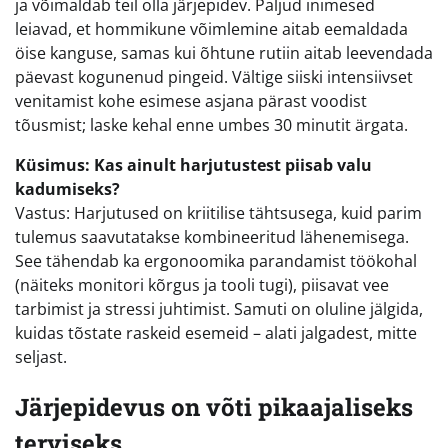
ja võimaldab teil olla järjepidev. Paljud inimesed
leiavad, et hommikune võimlemine aitab eemaldada
öise kanguse, samas kui õhtune rutiin aitab leevendada
päevast kogunenud pingeid. Vältige siiski intensiivset
venitamist kohe esimese asjana pärast voodist
tõusmist; laske kehal enne umbes 30 minutit ärgata.
Küsimus: Kas ainult harjutustest piisab valu
kadumiseks?
Vastus: Harjutused on kriitilise tähtsusega, kuid parim
tulemus saavutatakse kombineeritud lähenemisega.
See tähendab ka ergonoomika parandamist töökohal
(näiteks monitori kõrgus ja tooli tugi), piisavat vee
tarbimist ja stressi juhtimist. Samuti on oluline jälgida,
kuidas tõstate raskeid esemeid – alati jalgadest, mitte
seljast.
Järjepidevus on võti pikaajaliseks
terviseks