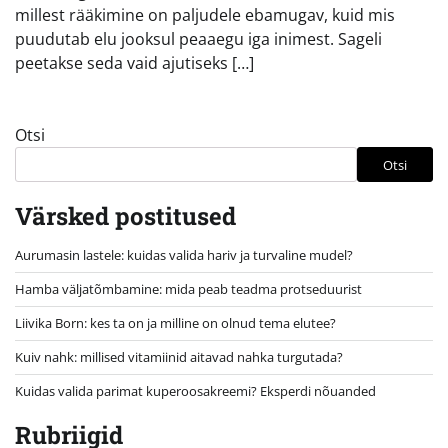
millest rääkimine on paljudele ebamugav, kuid mis
puudutab elu jooksul peaaegu iga inimest. Sageli
peetakse seda vaid ajutiseks […]
Otsi
Otsi
Värsked postitused
Aurumasin lastele: kuidas valida hariv ja turvaline mudel?
Hamba väljatõmbamine: mida peab teadma protseduurist
Liivika Born: kes ta on ja milline on olnud tema elutee?
Kuiv nahk: millised vitamiinid aitavad nahka turgutada?
Kuidas valida parimat kuperoosakreemi? Eksperdi nõuanded
Rubriigid