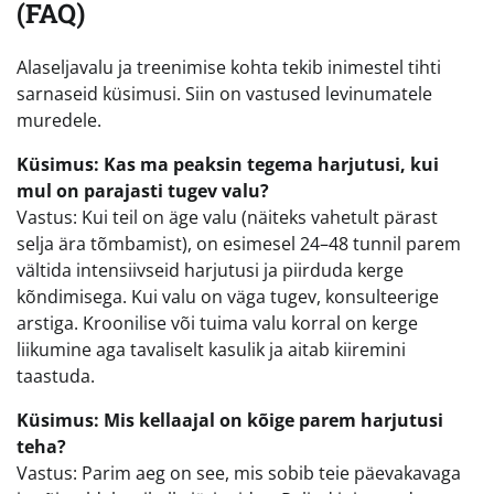
(FAQ)
Alaseljavalu ja treenimise kohta tekib inimestel tihti
sarnaseid küsimusi. Siin on vastused levinumatele
muredele.
Küsimus: Kas ma peaksin tegema harjutusi, kui
mul on parajasti tugev valu?
Vastus: Kui teil on äge valu (näiteks vahetult pärast
selja ära tõmbamist), on esimesel 24–48 tunnil parem
vältida intensiivseid harjutusi ja piirduda kerge
kõndimisega. Kui valu on väga tugev, konsulteerige
arstiga. Kroonilise või tuima valu korral on kerge
liikumine aga tavaliselt kasulik ja aitab kiiremini
taastuda.
Küsimus: Mis kellaajal on kõige parem harjutusi
teha?
Vastus: Parim aeg on see, mis sobib teie päevakavaga