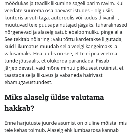
mõõdukas ja teadlik liikumine sageli parim ravim. Kui
veedate suurema osa päevast istudes – olgu siis
kontoris arvuti taga, autoroolis või kodus diivanil –,
muutuvad teie puusapainutajad jäigaks, tuharalihased
nõrgenevad ja alaselg satub ebaloomuliku pinge alla.
See tekitab nõiaringi: valu tõttu kardetakse liigutada,
kuid liikumatus muudab selja veelgi kangeimaks ja
valusamaks. Hea uudis on see, et te ei pea veetma
tunde jõusaalis, et olukorda parandada. Piisab
järjepidevast, vaid mõne minuti pikkusest rutiinist, et
taastada selja liikuvus ja vabaneda häirivast
ebamugavustundest.
Miks alaselg üldse valutama
hakkab?
Enne harjutuste juurde asumist on oluline mõista, mis
teie kehas toimub. Alaselg ehk lumbaarosa kannab