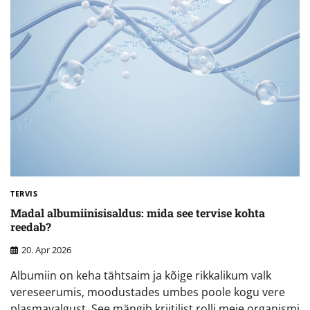
TERVIS
Madal albumiinisisaldus: mida see tervise kohta
reedab?
20. Apr 2026
Albumiin on keha tähtsaim ja kõige rikkalikum valk
vereseerumis, moodustades umbes poole kogu vere
plasmavalgust. See mängib kriitilist rolli meie organismi