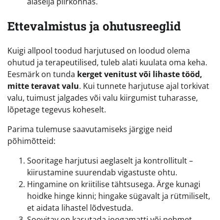
alaselja piirkonnas.
Ettevalmistus ja ohutusreeglid
Kuigi allpool toodud harjutused on loodud olema
ohutud ja terapeutilised, tuleb alati kuulata oma keha.
Eesmärk on tunda
kerget venitust või lihaste tööd,
mitte teravat valu
. Kui tunnete harjutuse ajal torkivat
valu, tuimust jalgades või valu kiirgumist tuharasse,
lõpetage tegevus koheselt.
Parima tulemuse saavutamiseks järgige neid
põhimõtteid:
Sooritage harjutusi aeglaselt ja kontrollitult –
kiirustamine suurendab vigastuste ohtu.
Hingamine on kriitilise tähtsusega. Ärge kunagi
hoidke hinge kinni; hingake sügavalt ja rütmiliselt,
et aidata lihastel lõdvestuda.
Soovitav on kasutada joogamatti või pehmet