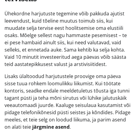
Ühekordne harjutuste tegemine võib pakkuda ajutist
leevendust, kuid tõeline muutus toimub siis, kui
muudate selja tervise eest hoolitsemise oma elustiili
osaks. Mõelge sellest nagu hammaste pesemisest – te
ei pese hambaid ainult siis, kui need valutavad, vaid
selleks, et ennetada auke. Sama kehtib ka selja kohta.
Vaid 10 minutit investeeritud aega päevas võib säästa
teid aastatepikkusest valust ja arstivisiitidest.
Lisaks ülaltoodud harjutustele proovige oma päeva
sisse tuua rohkem loomulikku liikumist. Kui töötate
kontoris, seadke endale meeldetuletus tõusta iga tunni
tagant püsti ja teha mõni sirutus või lühike jalutuskäik
veeautomaadi juurde. Kaaluge seisulaua kasutamist või
pidage telefonikõnesid püsti seistes ja kõndides. Pidage
meeles, et teie selg on loodud liikuma, ja parim asend
on alati teie
järgmine asend
.