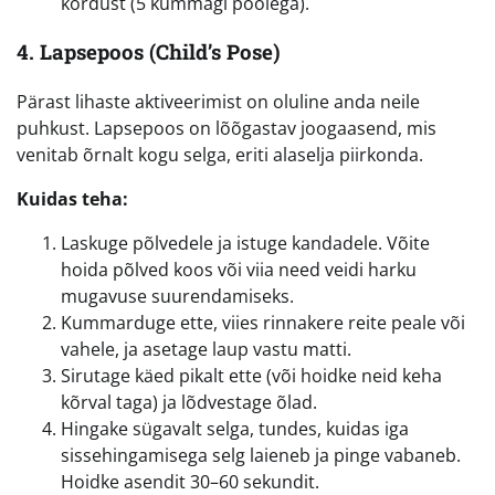
kordust (5 kummagi poolega).
4. Lapsepoos (Child’s Pose)
Pärast lihaste aktiveerimist on oluline anda neile
puhkust. Lapsepoos on lõõgastav joogaasend, mis
venitab õrnalt kogu selga, eriti alaselja piirkonda.
Kuidas teha:
Laskuge põlvedele ja istuge kandadele. Võite
hoida põlved koos või viia need veidi harku
mugavuse suurendamiseks.
Kummarduge ette, viies rinnakere reite peale või
vahele, ja asetage laup vastu matti.
Sirutage käed pikalt ette (või hoidke neid keha
kõrval taga) ja lõdvestage õlad.
Hingake sügavalt selga, tundes, kuidas iga
sissehingamisega selg laieneb ja pinge vabaneb.
Hoidke asendit 30–60 sekundit.