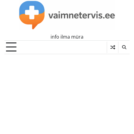
Skip
to
content
info ilma müra