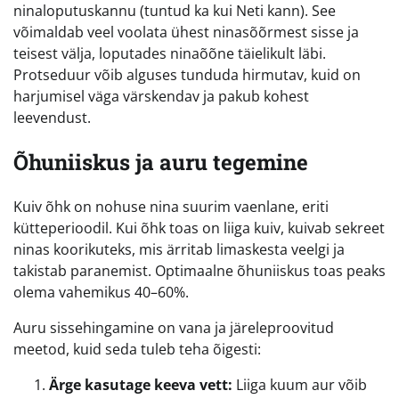
ninaloputuskannu (tuntud ka kui Neti kann). See
võimaldab veel voolata ühest ninasõõrmest sisse ja
teisest välja, loputades ninaõõne täielikult läbi.
Protseduur võib alguses tunduda hirmutav, kuid on
harjumisel väga värskendav ja pakub kohest
leevendust.
Õhuniiskus ja auru tegemine
Kuiv õhk on nohuse nina suurim vaenlane, eriti
kütteperioodil. Kui õhk toas on liiga kuiv, kuivab sekreet
ninas koorikuteks, mis ärritab limaskesta veelgi ja
takistab paranemist. Optimaalne õhuniiskus toas peaks
olema vahemikus 40–60%.
Auru sissehingamine on vana ja järeleproovitud
meetod, kuid seda tuleb teha õigesti:
Ärge kasutage keeva vett:
Liiga kuum aur võib