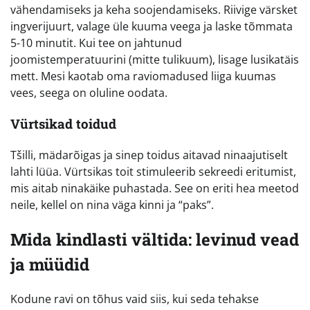
vähendamiseks ja keha soojendamiseks. Riivige värsket
ingverijuurt, valage üle kuuma veega ja laske tõmmata
5-10 minutit. Kui tee on jahtunud
joomistemperatuurini (mitte tulikuum), lisage lusikatäis
mett. Mesi kaotab oma raviomadused liiga kuumas
vees, seega on oluline oodata.
Vürtsikad toidud
Tšilli, mädarõigas ja sinep toidus aitavad ninaajutiselt
lahti lüüa. Vürtsikas toit stimuleerib sekreedi eritumist,
mis aitab ninakäike puhastada. See on eriti hea meetod
neile, kellel on nina väga kinni ja “paks”.
Mida kindlasti vältida: levinud vead
ja müüdid
Kodune ravi on tõhus vaid siis, kui seda tehakse