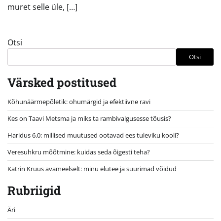
muret selle üle, […]
Otsi
Otsi
Värsked postitused
Kõhunäärmepõletik: ohumärgid ja efektiivne ravi
Kes on Taavi Metsma ja miks ta rambivalgusesse tõusis?
Haridus 6.0: millised muutused ootavad ees tuleviku kooli?
Veresuhkru mõõtmine: kuidas seda õigesti teha?
Katrin Kruus avameelselt: minu elutee ja suurimad võidud
Rubriigid
Äri