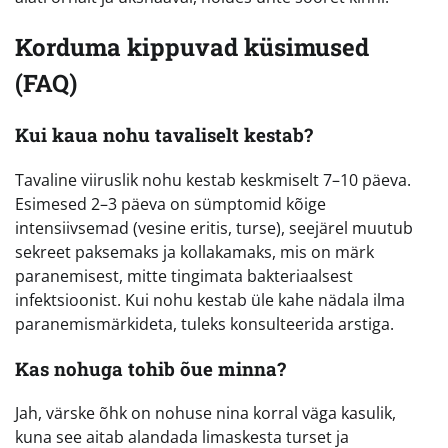
Korduma kippuvad küsimused
(FAQ)
Kui kaua nohu tavaliselt kestab?
Tavaline viiruslik nohu kestab keskmiselt 7–10 päeva.
Esimesed 2–3 päeva on sümptomid kõige
intensiivsemad (vesine eritis, turse), seejärel muutub
sekreet paksemaks ja kollakamaks, mis on märk
paranemisest, mitte tingimata bakteriaalsest
infektsioonist. Kui nohu kestab üle kahe nädala ilma
paranemismärkideta, tuleks konsulteerida arstiga.
Kas nohuga tohib õue minna?
Jah, värske õhk on nohuse nina korral väga kasulik,
kuna see aitab alandada limaskesta turset ja