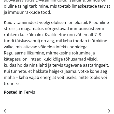
soovitatav võtta D-vitamiini toidulisandina. Samuti on
oluline tsingi tarbimine, mis toetab limaskestade tervist
ja immuunrakkude tööd.
Kuid vitamiinidest veelgi olulisem on elustiil. Krooniline
stress ja magamatus nõrgestavad immuunsüsteemi
rohkem kui külm ilm. Kvaliteetne uni (vähemalt 7–8
tundi täiskasvanul) on aeg, mil keha toodab tsütokiine –
valke, mis aitavad võidelda infektsioonidega.
Regulaarne liikumine, mitmekesine toitumine ja
kätepesu on lihtsad, kuid kõige tõhusamad viisid,
kuidas hoida nina lahti ja tervis tugevana aastaringselt.
Kui tunnete, et hakkate haigeks jääma, võtke kohe aeg
maha – keha vajab energiat võitluseks, mitte tööks või
trenniks.
Posted in
Tervis
Navigeerimine