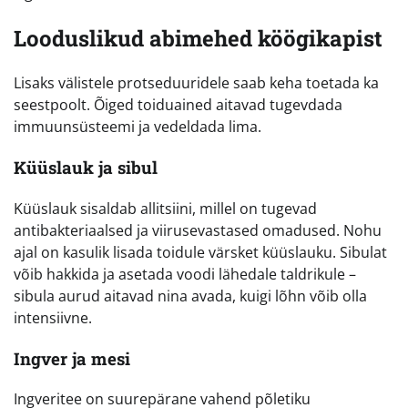
Looduslikud abimehed köögikapist
Lisaks välistele protseduuridele saab keha toetada ka
seestpoolt. Õiged toiduained aitavad tugevdada
immuunsüsteemi ja vedeldada lima.
Küüslauk ja sibul
Küüslauk sisaldab allitsiini, millel on tugevad
antibakteriaalsed ja viirusevastased omadused. Nohu
ajal on kasulik lisada toidule värsket küüslauku. Sibulat
võib hakkida ja asetada voodi lähedale taldrikule –
sibula aurud aitavad nina avada, kuigi lõhn võib olla
intensiivne.
Ingver ja mesi
Ingveritee on suurepärane vahend põletiku