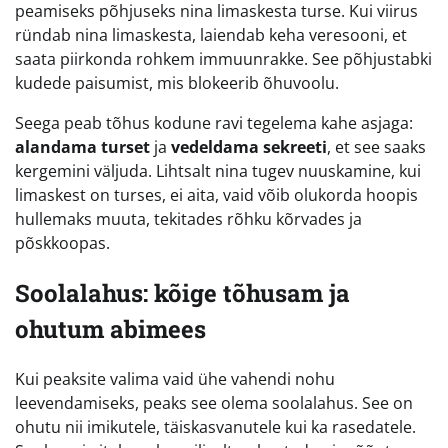
peamiseks põhjuseks nina limaskesta turse. Kui viirus
ründab nina limaskesta, laiendab keha veresooni, et
saata piirkonda rohkem immuunrakke. See põhjustabki
kudede paisumist, mis blokeerib õhuvoolu.
Seega peab tõhus kodune ravi tegelema kahe asjaga:
alandama turset
ja
vedeldama sekreeti
, et see saaks
kergemini väljuda. Lihtsalt nina tugev nuuskamine, kui
limaskest on turses, ei aita, vaid võib olukorda hoopis
hullemaks muuta, tekitades rõhku kõrvades ja
põskkoopas.
Soolalahus: kõige tõhusam ja
ohutum abimees
Kui peaksite valima vaid ühe vahendi nohu
leevendamiseks, peaks see olema soolalahus. See on
ohutu nii imikutele, täiskasvanutele kui ka rasedatele.