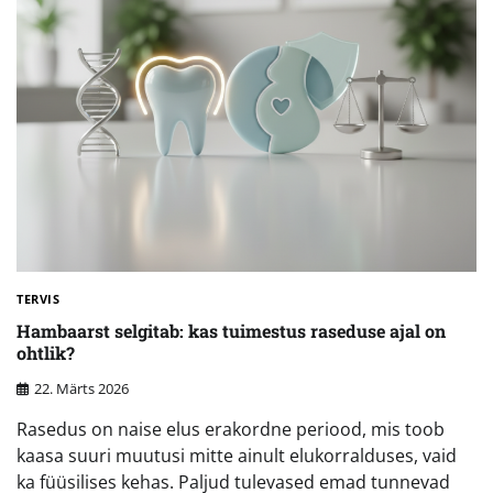
TERVIS
Hambaarst selgitab: kas tuimestus raseduse ajal on
ohtlik?
22. Märts 2026
Rasedus on naise elus erakordne periood, mis toob
kaasa suuri muutusi mitte ainult elukorralduses, vaid
ka füüsilises kehas. Paljud tulevased emad tunnevad