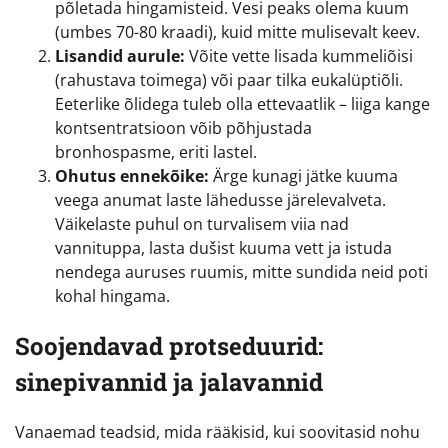
põletada hingamisteid. Vesi peaks olema kuum
(umbes 70-80 kraadi), kuid mitte mulisevalt keev.
Lisandid aurule:
Võite vette lisada kummeliõisi
(rahustava toimega) või paar tilka eukalüptiõli.
Eeterlike õlidega tuleb olla ettevaatlik – liiga kange
kontsentratsioon võib põhjustada
bronhospasme, eriti lastel.
Ohutus ennekõike:
Ärge kunagi jätke kuuma
veega anumat laste lähedusse järelevalveta.
Väikelaste puhul on turvalisem viia nad
vannituppa, lasta dušist kuuma vett ja istuda
nendega auruses ruumis, mitte sundida neid poti
kohal hingama.
Soojendavad protseduurid:
sinepivannid ja jalavannid
Vanaemad teadsid, mida rääkisid, kui soovitasid nohu