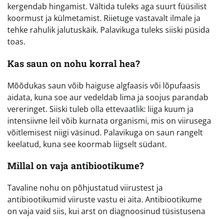
kergendab hingamist. Vältida tuleks aga suurt füüsilist
koormust ja külmetamist. Riietuge vastavalt ilmale ja
tehke rahulik jalutuskäik. Palavikuga tuleks siiski püsida
toas.
Kas saun on nohu korral hea?
Mõõdukas saun võib haiguse algfaasis või lõpufaasis
aidata, kuna soe aur vedeldab lima ja soojus parandab
vereringet. Siiski tuleb olla ettevaatlik: liiga kuum ja
intensiivne leil võib kurnata organismi, mis on viirusega
võitlemisest niigi väsinud. Palavikuga on saun rangelt
keelatud, kuna see koormab liigselt südant.
Millal on vaja antibiootikume?
Tavaline nohu on põhjustatud viirustest ja
antibiootikumid viiruste vastu ei aita. Antibiootikume
on vaja vaid siis, kui arst on diagnoosinud tüsistusena