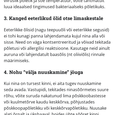
viiruslik põletik ja soe temperatuur, võite tahtmatult
luua ideaalsed tingimused bakteriaalseks põletikuks.
3. Kanged eeterlikud õlid otse limaskestale
Eeterlikke õlisid (nagu teepuuõli või eeterlikke segusid)
ei tohi kunagi panna lahjendamata kujul nina alla või
sisse. Need on väga kontsentreeritud ja võivad tekitada
põletusi või allergilisi reaktsioone. Kasutage neid ainult
auruna või lahjendatult baasõlis (nt oliiviõlis) rinnale
määrimiseks.
4. Nohu “välja nuuskamine” jõuga
Kui nina on tursest kinni, ei aita tugev nuuskamine
seda avada. Vastupidi, tekitades ninasõõrmetes suure
rõhu, võite suruda nakatunud lima põskkoobastesse
või kuulmetõrve kaudu keskkõrva, põhjustades
põskkoopapõletikku või keskkõrvapõletikku. Nuusake
alati õrnalt ja ükshaaval, hoides ühte sõõret kinni.