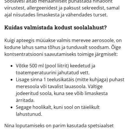
Soolavesi aitab mehaaniliselt puhastada ninaõõnt
viirustest, allergeenidest ja paksust sekreedist, samal
ajal niisutades limaskesta ja vähendades turset.
Kuidas valmistada kodust soolalahust?
Kuigi apteegis müüakse valmis merevee aerosoole, on
kodune lahus sama tõhus ja tunduvalt soodsam. Õige
kontsentratsiooni saavutamiseks toimige järgmiselt:
Võtke 500 ml (pool liitrit) keedetud ja
toatemperatuurini jahutatud vett.
Lisage sinna 1 teelusikatäis (mitte kuhjaga) puhast
meresoola või tavalist lauasoola. Vältige
jodeeritud soola, kuna see võib limaskesta
ärritada.
Segage hoolikalt, kuni sool on täielikult
lahustunud.
Nina loputamiseks on parim kasutada spetsiaalset