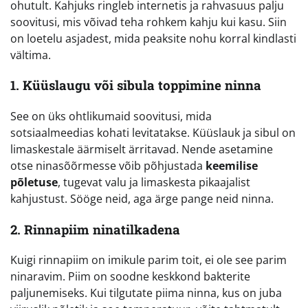
ohutult. Kahjuks ringleb internetis ja rahvasuus palju
soovitusi, mis võivad teha rohkem kahju kui kasu. Siin
on loetelu asjadest, mida peaksite nohu korral kindlasti
vältima.
1. Küüslaugu või sibula toppimine ninna
See on üks ohtlikumaid soovitusi, mida
sotsiaalmeedias kohati levitatakse. Küüslauk ja sibul on
limaskestale äärmiselt ärritavad. Nende asetamine
otse ninasõõrmesse võib põhjustada
keemilise
põletuse
, tugevat valu ja limaskesta pikaajalist
kahjustust. Sööge neid, aga ärge pange neid ninna.
2. Rinnapiim ninatilkadena
Kuigi rinnapiim on imikule parim toit, ei ole see parim
ninaravim. Piim on soodne keskkond bakterite
paljunemiseks. Kui tilgutate piima ninna, kus on juba