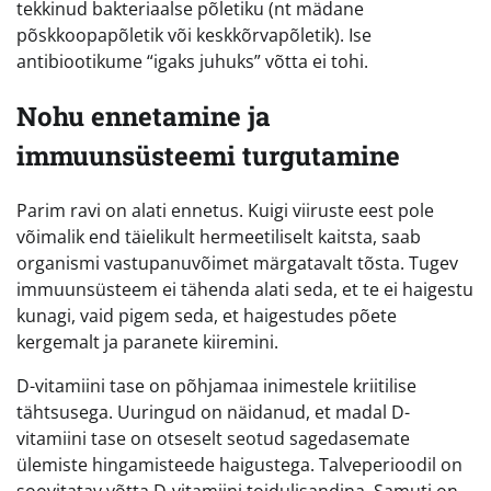
tekkinud bakteriaalse põletiku (nt mädane
põskkoopapõletik või keskkõrvapõletik). Ise
antibiootikume “igaks juhuks” võtta ei tohi.
Nohu ennetamine ja
immuunsüsteemi turgutamine
Parim ravi on alati ennetus. Kuigi viiruste eest pole
võimalik end täielikult hermeetiliselt kaitsta, saab
organismi vastupanuvõimet märgatavalt tõsta. Tugev
immuunsüsteem ei tähenda alati seda, et te ei haigestu
kunagi, vaid pigem seda, et haigestudes põete
kergemalt ja paranete kiiremini.
D-vitamiini tase on põhjamaa inimestele kriitilise
tähtsusega. Uuringud on näidanud, et madal D-
vitamiini tase on otseselt seotud sagedasemate
ülemiste hingamisteede haigustega. Talveperioodil on