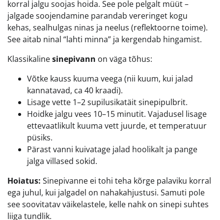
korral jalgu soojas hoida. See pole pelgalt müüt –
jalgade soojendamine parandab vereringet kogu
kehas, sealhulgas ninas ja neelus (reflektoorne toime).
See aitab ninal “lahti minna” ja kergendab hingamist.
Klassikaline
sinepivann
on väga tõhus:
Võtke kauss kuuma veega (nii kuum, kui jalad
kannatavad, ca 40 kraadi).
Lisage vette 1–2 supilusikatäit sinepipulbrit.
Hoidke jalgu vees 10–15 minutit. Vajadusel lisage
ettevaatlikult kuuma vett juurde, et temperatuur
püsiks.
Pärast vanni kuivatage jalad hoolikalt ja pange
jalga villased sokid.
Hoiatus:
Sinepivanne ei tohi teha kõrge palaviku korral
ega juhul, kui jalgadel on nahakahjustusi. Samuti pole
see soovitatav väikelastele, kelle nahk on sinepi suhtes
liiga tundlik.