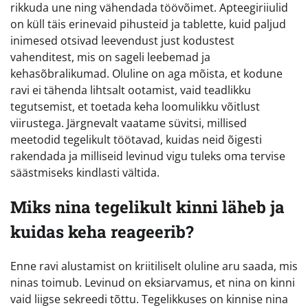
rikkuda une ning vähendada töövõimet. Apteegiriiulid
on küll täis erinevaid pihusteid ja tablette, kuid paljud
inimesed otsivad leevendust just kodustest
vahenditest, mis on sageli leebemad ja
kehasõbralikumad. Oluline on aga mõista, et kodune
ravi ei tähenda lihtsalt ootamist, vaid teadlikku
tegutsemist, et toetada keha loomulikku võitlust
viirustega. Järgnevalt vaatame süvitsi, millised
meetodid tegelikult töötavad, kuidas neid õigesti
rakendada ja milliseid levinud vigu tuleks oma tervise
säästmiseks kindlasti vältida.
Miks nina tegelikult kinni läheb ja
kuidas keha reageerib?
Enne ravi alustamist on kriitiliselt oluline aru saada, mis
ninas toimub. Levinud on eksiarvamus, et nina on kinni
vaid liigse sekreedi tõttu. Tegelikkuses on kinnise nina