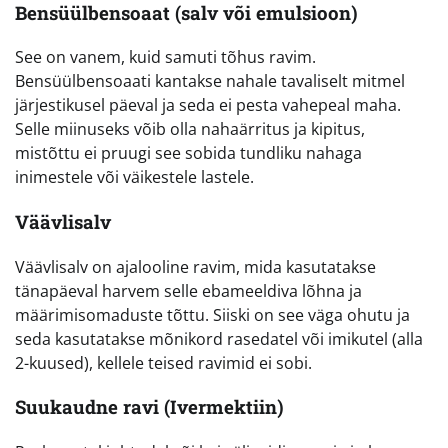
Bensüülbensoaat (salv või emulsioon)
See on vanem, kuid samuti tõhus ravim.
Bensüülbensoaati kantakse nahale tavaliselt mitmel
järjestikusel päeval ja seda ei pesta vahepeal maha.
Selle miinuseks võib olla nahaärritus ja kipitus,
mistõttu ei pruugi see sobida tundliku nahaga
inimestele või väikestele lastele.
Väävlisalv
Väävlisalv on ajalooline ravim, mida kasutatakse
tänapäeval harvem selle ebameeldiva lõhna ja
määrimisomaduste tõttu. Siiski on see väga ohutu ja
seda kasutatakse mõnikord rasedatel või imikutel (alla
2-kuused), kellele teised ravimid ei sobi.
Suukaudne ravi (Ivermektiin)