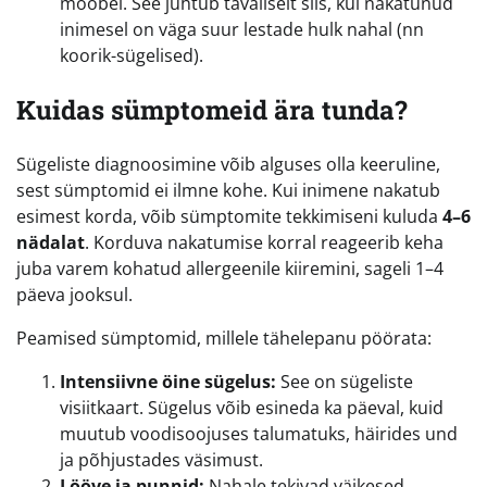
mööbel. See juhtub tavaliselt siis, kui nakatunud
inimesel on väga suur lestade hulk nahal (nn
koorik-sügelised).
Kuidas sümptomeid ära tunda?
Sügeliste diagnoosimine võib alguses olla keeruline,
sest sümptomid ei ilmne kohe. Kui inimene nakatub
esimest korda, võib sümptomite tekkimiseni kuluda
4–6
nädalat
. Korduva nakatumise korral reageerib keha
juba varem kohatud allergeenile kiiremini, sageli 1–4
päeva jooksul.
Peamised sümptomid, millele tähelepanu pöörata:
Intensiivne öine sügelus:
See on sügeliste
visiitkaart. Sügelus võib esineda ka päeval, kuid
muutub voodisoojuses talumatuks, häirides und
ja põhjustades väsimust.
Lööve ja punnid:
Nahale tekivad väikesed