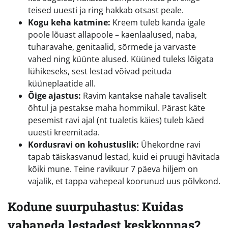
teised uuesti ja ring hakkab otsast peale.
Kogu keha katmine:
Kreem tuleb kanda igale
poole lõuast allapoole – kaenlaalused, naba,
tuharavahe, genitaalid, sõrmede ja varvaste
vahed ning küünte alused. Küüned tuleks lõigata
lühikeseks, sest lestad võivad peituda
küüneplaatide all.
Õige ajastus:
Ravim kantakse nahale tavaliselt
õhtul ja pestakse maha hommikul. Pärast käte
pesemist ravi ajal (nt tualetis käies) tuleb käed
uuesti kreemitada.
Kordusravi on kohustuslik:
Ühekordne ravi
tapab täiskasvanud lestad, kuid ei pruugi hävitada
kõiki mune. Teine ravikuur 7 päeva hiljem on
vajalik, et tappa vahepeal koorunud uus põlvkond.
Kodune suurpuhastus: Kuidas
vabaneda lestadest keskkonnas?