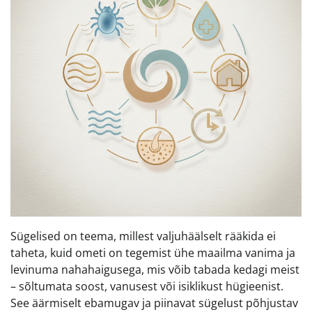
Sügelised on teema, millest valjuhäälselt rääkida ei
taheta, kuid ometi on tegemist ühe maailma vanima ja
levinuma nahahaigusega, mis võib tabada kedagi meist
– sõltumata soost, vanusest või isiklikust hügieenist.
See äärmiselt ebamugav ja piinavat sügelust põhjustav