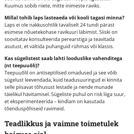
Kuumus sobib riiete, mitte inimeste raviks.
Millal tohib laps lasteaeda või kooli tagasi minna?
Laps ei ole nakkusohtlik tavaliselt 24 tundi pärast
esimese nõuetekohase ravikuuri läbimist. Siiski on
soovitatav konsulteerida perearstiga ja teavitada
asutust, et vältida puhanguid rühmas või klassis.
Kas sügelistest saab lahti looduslike vahenditega
(nt teepuuõli)?
Teepuuõlil on antiseptilised omadused ja see võib
sügelust leevendada, kuid teadusuuringud ei kinnita
selle piisavat tõhusust lestade ja nende munade
täielikul hävitamisel. Sügeliste puhul on risk liiga suur,
et eksperimenteerida – kindlam on kasutada
tõenduspõhiseid ravimeid.
Teadlikkus ja vaimne toimetulek