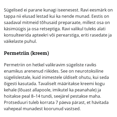
Sügelised ei parane kunagi iseenesest. Ravi eesmärk on
tappa nii elusad lestad kui ka nende munad. Eestis on
saadaval mitmeid tõhusaid preparaate, millest osa on
käsimüügis ja osa retseptiga. Ravi valikul tuleks alati
konsulteerida apteekri või perearstiga, eriti rasedate ja
väikelaste puhul.
Permetriin (kreem)
Permetriin on hetkel valikravim sügeliste raviks
enamikus arenenud riikides. See on neurotoksiline
sügelislestale, kuid inimestele üldiselt ohutu, kui seda
õigesti kasutada. Tavaliselt määritakse kreemi kogu
kehale (lõuast allapoole, imikutel ka peanahale) ja
hoitakse peal 8–14 tundi, seejärel pestakse maha.
Protseduuri tuleb korrata 7 päeva pärast, et hävitada
vahepeal munadest koorunud vastsed.