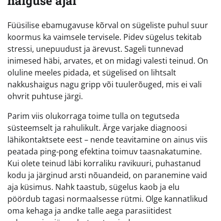
haiguse ajal
Füüsilise ebamugavuse kõrval on sügeliste puhul suur
koormus ka vaimsele tervisele. Pidev sügelus tekitab
stressi, unepuudust ja ärevust. Sageli tunnevad
inimesed häbi, arvates, et on midagi valesti teinud. On
oluline meeles pidada, et sügelised on lihtsalt
nakkushaigus nagu gripp või tuulerõuged, mis ei vali
ohvrit puhtuse järgi.
Parim viis olukorraga toime tulla on tegutseda
süsteemselt ja rahulikult. Ärge varjake diagnoosi
lähikontaktsete eest – nende teavitamine on ainus viis
peatada ping-pong efektina toimuv taasnakatumine.
Kui olete teinud läbi korraliku ravikuuri, puhastanud
kodu ja järginud arsti nõuandeid, on paranemine vaid
aja küsimus. Nahk taastub, sügelus kaob ja elu
pöördub tagasi normaalsesse rütmi. Olge kannatlikud
oma kehaga ja andke talle aega parasiitidest