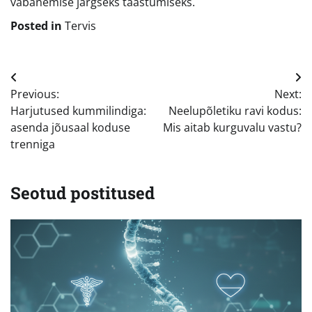
vabanemise järgseks taastumiseks.
Posted in
Tervis
Navigeerimine
Previous:
Next:
Harjutused kummilindiga:
Neelupõletiku ravi kodus:
asenda jõusaal koduse
Mis aitab kurguvalu vastu?
trenniga
Seotud postitused