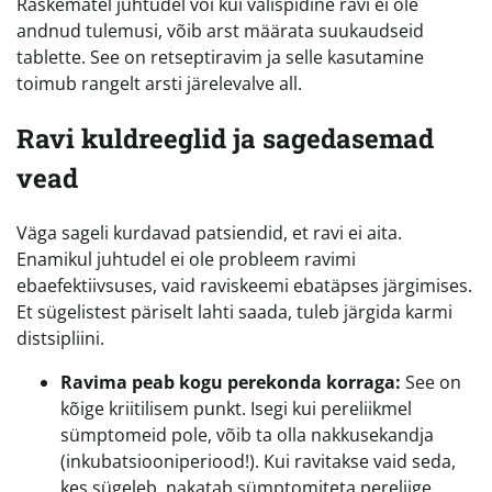
Raskematel juhtudel või kui välispidine ravi ei ole
andnud tulemusi, võib arst määrata suukaudseid
tablette. See on retseptiravim ja selle kasutamine
toimub rangelt arsti järelevalve all.
Ravi kuldreeglid ja sagedasemad
vead
Väga sageli kurdavad patsiendid, et ravi ei aita.
Enamikul juhtudel ei ole probleem ravimi
ebaefektiivsuses, vaid raviskeemi ebatäpses järgimises.
Et sügelistest päriselt lahti saada, tuleb järgida karmi
distsipliini.
Ravima peab kogu perekonda korraga:
See on
kõige kriitilisem punkt. Isegi kui pereliikmel
sümptomeid pole, võib ta olla nakkusekandja
(inkubatsiooniperiood!). Kui ravitakse vaid seda,
kes sügeleb, nakatab sümptomiteta pereliige