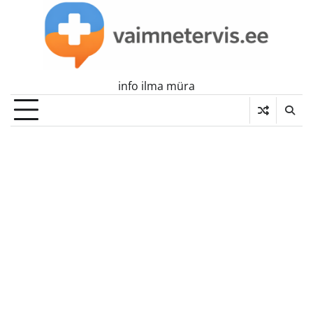
Skip
to
content
info ilma müra