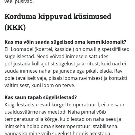
veel püsivad.
Korduma kippuvad küsimused
(KKK)
Kas ma võin saada sügelised oma lemmikloomalt?
Ei. Loomadel (koertel, kassidel) on oma liigispetsiifilised
sügelislestad. Need võivad inimesele sattudes
põhjustada küll ajutist sügelust ja ärritust, kuid nad ei
suuda inimese nahal paljuneda ega pikalt elada. Ravi
pole tavaliselt vaja, piisab looma ravimisest ja kontakti
vältimisest, kuni loom on terve.
Kas saun tapab sügelislestad?
Kuigi lestad surevad kõrgel temperatuuril, ei ole saun
usaldusväärne ravimeetod. Naha pinnal võib
temperatuur olla kõrge, kuid lestad on naha sees ja
inimkeha hoiab oma sisetemperatuuri stabiilsena.
Saunas käimine võib sügelust hoopis ägestada.