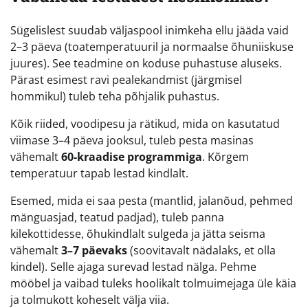
Sügelislest suudab väljaspool inimkeha ellu jääda vaid
2–3 päeva (toatemperatuuril ja normaalse õhuniiskuse
juures). See teadmine on koduse puhastuse aluseks.
Pärast esimest ravi pealekandmist (järgmisel
hommikul) tuleb teha põhjalik puhastus.
Kõik riided, voodipesu ja rätikud, mida on kasutatud
viimase 3–4 päeva jooksul, tuleb pesta masinas
vähemalt
60-kraadise programmiga
. Kõrgem
temperatuur tapab lestad kindlalt.
Esemed, mida ei saa pesta (mantlid, jalanõud, pehmed
mänguasjad, teatud padjad), tuleb panna
kilekottidesse, õhukindlalt sulgeda ja jätta seisma
vähemalt
3–7 päevaks
(soovitavalt nädalaks, et olla
kindel). Selle ajaga surevad lestad nälga. Pehme
mööbel ja vaibad tuleks hoolikalt tolmuimejaga üle käia
ja tolmukott koheselt välja viia.