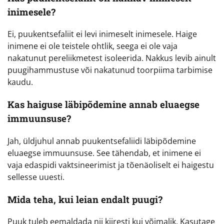
inimesele?
Ei, puukentsefaliit ei levi inimeselt inimesele. Haige
inimene ei ole teistele ohtlik, seega ei ole vaja
nakatunut pereliikmetest isoleerida. Nakkus levib ainult
puugihammustuse või nakatunud toorpiima tarbimise
kaudu.
Kas haiguse läbipõdemine annab eluaegse
immuunsuse?
Jah, üldjuhul annab puukentsefaliidi läbipõdemine
eluaegse immuunsuse. See tähendab, et inimene ei
vaja edaspidi vaktsineerimist ja tõenäoliselt ei haigestu
sellesse uuesti.
Mida teha, kui leian endalt puugi?
Puuk tuleb eemaldada nii kiiresti kui võimalik. Kasutage