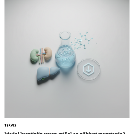
TERVIS
Madal kreatiniin veres: millal on põhjust muretseda?