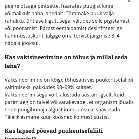
peene otsaga pintsette, haarates puugist kinni
võimalikult naha lähedalt. Tõmmake puuk välja
rahuliku, ühtlase liigutusega, vältides selle pigistamist
või pööramist. Pärast eemaldamist desinfitseerige
hammustuskoht. Jälgige oma tervist järgmise 3–4
nädala jooksul.
Kas vaktsineerimine on tõhus ja millal seda
teha?
Vaktsineerimine on kõige tõhusam viis puukentsefaliidi
vältimiseks, pakkudes 98–99% kaitset.
Vaktsineerimisega võib alustada aastaringselt, kuid
parim aeg on talvel või varakevadel, et organism jõuaks
enne puugihooaja algust immuunsuse saavutada.
Täielik esmane kuur koosneb kolmest süstist.
Kas lapsed põevad puukentsefaliiti