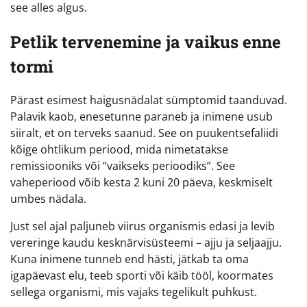
see alles algus.
Petlik tervenemine ja vaikus enne
tormi
Pärast esimest haigusnädalat sümptomid taanduvad.
Palavik kaob, enesetunne paraneb ja inimene usub
siiralt, et on terveks saanud. See on puukentsefaliidi
kõige ohtlikum periood, mida nimetatakse
remissiooniks või “vaikseks perioodiks”. See
vaheperiood võib kesta 2 kuni 20 päeva, keskmiselt
umbes nädala.
Just sel ajal paljuneb viirus organismis edasi ja levib
vereringe kaudu kesknärvisüsteemi – ajju ja seljaajju.
Kuna inimene tunneb end hästi, jätkab ta oma
igapäevast elu, teeb sporti või käib tööl, koormates
sellega organismi, mis vajaks tegelikult puhkust.