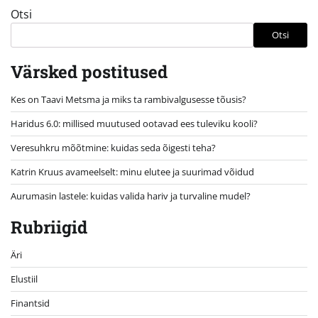
Otsi
Otsi
Värsked postitused
Kes on Taavi Metsma ja miks ta rambivalgusesse tõusis?
Haridus 6.0: millised muutused ootavad ees tuleviku kooli?
Veresuhkru mõõtmine: kuidas seda õigesti teha?
Katrin Kruus avameelselt: minu elutee ja suurimad võidud
Aurumasin lastele: kuidas valida hariv ja turvaline mudel?
Rubriigid
Äri
Elustiil
Finantsid