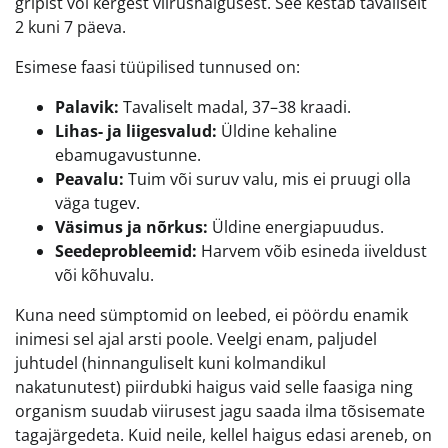
gripist või kergest viirushaigusest. See kestab tavaliselt
2 kuni 7 päeva.
Esimese faasi tüüpilised tunnused on:
Palavik:
Tavaliselt madal, 37–38 kraadi.
Lihas- ja liigesvalud:
Üldine kehaline
ebamugavustunne.
Peavalu:
Tuim või suruv valu, mis ei pruugi olla
väga tugev.
Väsimus ja nõrkus:
Üldine energiapuudus.
Seedeprobleemid:
Harvem võib esineda iiveldust
või kõhuvalu.
Kuna need sümptomid on leebed, ei pöördu enamik
inimesi sel ajal arsti poole. Veelgi enam, paljudel
juhtudel (hinnanguliselt kuni kolmandikul
nakatunutest) piirdubki haigus vaid selle faasiga ning
organism suudab viirusest jagu saada ilma tõsisemate
tagajärgedeta. Kuid neile, kellel haigus edasi areneb, on