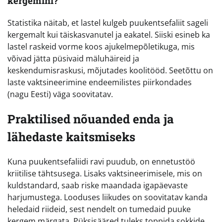
kergemini?
Statistika näitab, et lastel kulgeb puukentsefaliit sageli
kergemalt kui täiskasvanutel ja eakatel. Siiski esineb ka
lastel raskeid vorme koos ajukelmepõletikuga, mis
võivad jätta püsivaid mäluhäireid ja
keskendumisraskusi, mõjutades koolitööd. Seetõttu on
laste vaktsineerimine endeemilistes piirkondades
(nagu Eesti) väga soovitatav.
Praktilised nõuanded enda ja
lähedaste kaitsmiseks
Kuna puukentsefaliidi ravi puudub, on ennetustöö
kriitilise tähtsusega. Lisaks vaktsineerimisele, mis on
kuldstandard, saab riske maandada igapäevaste
harjumustega. Looduses liikudes on soovitatav kanda
heledaid riideid, sest nendelt on tumedaid puuke
kergem märgata. Püksisääred tuleks toppida sokkide