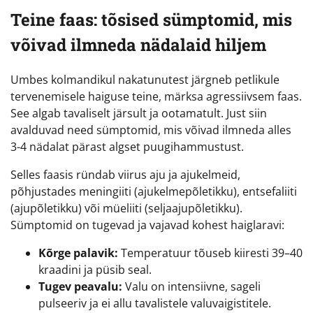
Teine faas: tõsised sümptomid, mis
võivad ilmneda nädalaid hiljem
Umbes kolmandikul nakatunutest järgneb petlikule
tervenemisele haiguse teine, märksa agressiivsem faas.
See algab tavaliselt järsult ja ootamatult. Just siin
avalduvad need sümptomid, mis võivad ilmneda alles
3-4 nädalat pärast algset puugihammustust.
Selles faasis ründab viirus aju ja ajukelmeid,
põhjustades meningiiti (ajukelmepõletikku), entsefaliiti
(ajupõletikku) või müeliiti (seljaajupõletikku).
Sümptomid on tugevad ja vajavad kohest haiglaravi:
Kõrge palavik:
Temperatuur tõuseb kiiresti 39–40
kraadini ja püsib seal.
Tugev peavalu:
Valu on intensiivne, sageli
pulseeriv ja ei allu tavalistele valuvaigistitele.