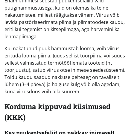
Enamik inimesi seostab puukentsefaliiti vaid
puugihammustusega, kuid on olemas ka teine
nakatumistee, millest räägitakse vähem. Viirus võib
levida pastöriseerimata piima ja piimatoodete kaudu,
eriti kui tegemist on kitsepiimaga, aga harvemini ka
lehmapiimaga.
Kui nakatunud puuk hammustab looma, võib viirus
erituda looma piima. Juues sellist toorpiima või süües
sellest valmistatud termötöötlemata tooteid (nt
toorjuustu), satub viirus otse inimese seedesüsteemi.
Toidu kaudu saadud nakkuse peiteaeg on tavaliselt
lühem (3–4 päeva) ja haiguse kulg võib olla ägedam,
kuna viirusdoos võib olla suurem.
Korduma kippuvad küsimused
(KKK)
Kas puukentsefaliit on nakkav inimeselt