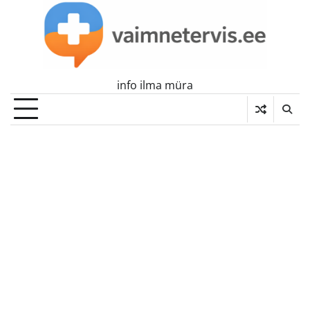
Skip
to
content
info ilma müra