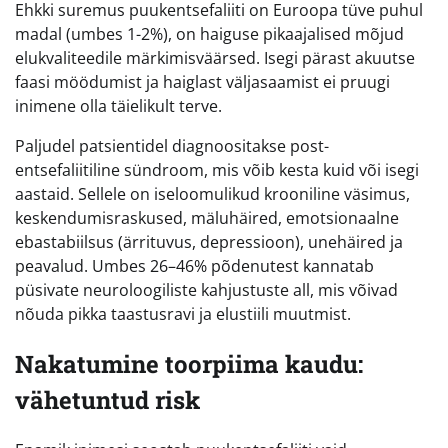
Ehkki suremus puukentsefaliiti on Euroopa tüve puhul
madal (umbes 1-2%), on haiguse pikaajalised mõjud
elukvaliteedile märkimisväärsed. Isegi pärast akuutse
faasi möödumist ja haiglast väljasaamist ei pruugi
inimene olla täielikult terve.
Paljudel patsientidel diagnoositakse post-
entsefaliitiline sündroom, mis võib kesta kuid või isegi
aastaid. Sellele on iseloomulikud krooniline väsimus,
keskendumisraskused, mäluhäired, emotsionaalne
ebastabiilsus (ärrituvus, depressioon), unehäired ja
peavalud. Umbes 26–46% põdenutest kannatab
püsivate neuroloogiliste kahjustuste all, mis võivad
nõuda pikka taastusravi ja elustiili muutmist.
Nakatumine toorpiima kaudu:
vähetuntud risk