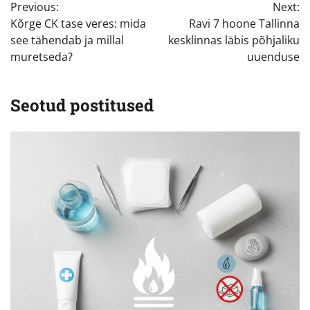
Previous:
Next:
Kõrge CK tase veres: mida
Ravi 7 hoone Tallinna
see tähendab ja millal
kesklinnas läbis põhjaliku
muretseda?
uuenduse
Seotud postitused