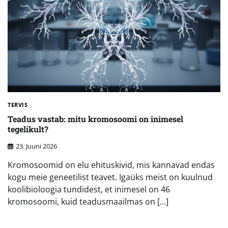
TERVIS
Teadus vastab: mitu kromosoomi on inimesel
tegelikult?
23. Juuni 2026
Kromosoomid on elu ehituskivid, mis kannavad endas
kogu meie geneetilist teavet. Igaüks meist on kuulnud
koolibioloogia tundidest, et inimesel on 46
kromosoomi, kuid teadusmaailmas on […]