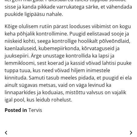
sisse ja kanda pikkade varrukatega särke, et vähendada
puukide ligipääsu nahale.
Kõige olulisem rutiin pärast looduses viibimist on kogu
keha põhjalik kontrollimine. Puugid eelistavad sooje ja
niiskeid kohti, seega kontrollige hoolikalt põlveõndlaid,
kaenlaaluseid, kubemepiirkonda, kõrvataguseid ja
juuksepiiri. Ärge unustage kontrollida ka lapsi ja
lemmikloomi, sest koerad ja kassid võivad lahtisi puuke
tuppa tuua, kus need võivad hiljem inimestele
kinnituda. Samuti tasub meeles pidada, et puugid ei ela
ainult sügavas metsas, vaid on väga levinud ka
linnaparkides ja koduaias, mistõttu valvsus on vajalik
igal pool, kus leidub rohelust.
Posted in
Tervis
Navigeerimine