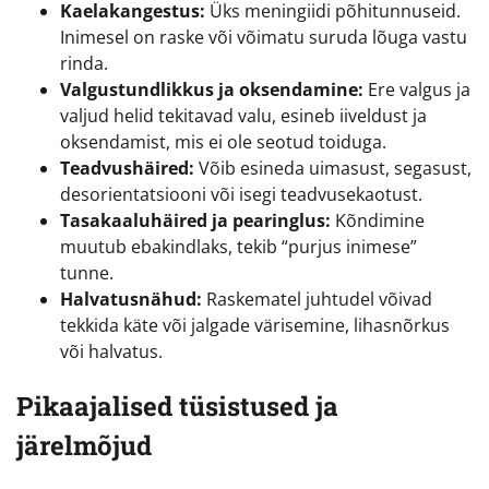
Kaelakangestus:
Üks meningiidi põhitunnuseid.
Inimesel on raske või võimatu suruda lõuga vastu
rinda.
Valgustundlikkus ja oksendamine:
Ere valgus ja
valjud helid tekitavad valu, esineb iiveldust ja
oksendamist, mis ei ole seotud toiduga.
Teadvushäired:
Võib esineda uimasust, segasust,
desorientatsiooni või isegi teadvusekaotust.
Tasakaaluhäired ja pearinglus:
Kõndimine
muutub ebakindlaks, tekib “purjus inimese”
tunne.
Halvatusnähud:
Raskematel juhtudel võivad
tekkida käte või jalgade värisemine, lihasnõrkus
või halvatus.
Pikaajalised tüsistused ja
järelmõjud