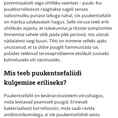
potentsiaalselt väga ohtlikku vaenlast – puuki. Kui
puukborrelioosist räägitakse sageli seoses
iseloomuliku punase laikuga nahal, siis puukentsefaliit
on märksa salakavalam haigus. Selle viiruse teeb eriti
ohtlikuks asjaolu, et nakatumise ja tõsiste sümptomite
ilmnemise vahele võib jääda pikk periood, mis ulatub
nädalatest isegi kuuni. Tihti on inimene selleks ajaks
unustanud, et ta üldse puugilt hammustada sai,
pidades tekkinud terviseprobleeme ekslikult suviseks
külmetuseks või väsimuseks.
Mis teeb puukentsefaliidi
kulgemise eriliseks?
Puukentsefaliit on kesknärvisüsteemi viirushaigus,
mida levitavad peamiselt puugid. Erinevalt
bakteriaalsest borrelioosist, mida saab ravida
antibiootikumidega, ei ole puukentsefaliidi vastu