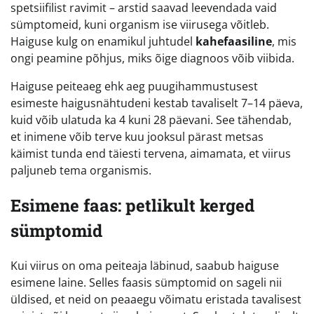
spetsiifilist ravimit – arstid saavad leevendada vaid
sümptomeid, kuni organism ise viirusega võitleb.
Haiguse kulg on enamikul juhtudel
kahefaasiline
, mis
ongi peamine põhjus, miks õige diagnoos võib viibida.
Haiguse peiteaeg ehk aeg puugihammustusest
esimeste haigusnähtudeni kestab tavaliselt 7–14 päeva,
kuid võib ulatuda ka 4 kuni 28 päevani. See tähendab,
et inimene võib terve kuu jooksul pärast metsas
käimist tunda end täiesti tervena, aimamata, et viirus
paljuneb tema organismis.
Esimene faas: petlikult kerged
sümptomid
Kui viirus on oma peiteaja läbinud, saabub haiguse
esimene laine. Selles faasis sümptomid on sageli nii
üldised, et neid on peaaegu võimatu eristada tavalisest