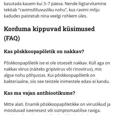
kasutada kauem kui 3–7 päeva. Nende liigtarvitamine
tekitab “ravimsõltuvusliku nohu”, kus ravimi mõju
kadudes paistetab nina veelgi rohkem üles.
Korduma kippuvad küsimused
(FAQ)
Kas põskkoopapõletik on nakkav?
Põskkoopapõletik ise ei ole otseselt nakkav. Küll aga on
nakkav viirus (näiteks gripiviirus või rinoviirus), mis
algse nohu põhjustas. Kui põskkoopapõletik on
bakteriaalne, siis see teistele inimestele edasi ei kandu.
Kas ma vajan antibiootikume?
Mitte alati. Enamik põskkoopapõletikke on viiruslikud ja
mööduvad iseenesest või sümptomaatilise raviga.