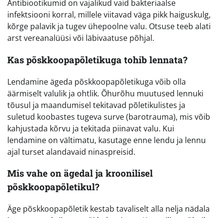
Antibiootikumid on vajalikud vaid bakteriaalse
infektsiooni korral, millele viitavad väga pikk haiguskulg,
kõrge palavik ja tugev ühepoolne valu. Otsuse teeb alati
arst vereanalüüsi või läbivaatuse põhjal.
Kas põskkoopapõletikuga tohib lennata?
Lendamine ägeda põskkoopapõletikuga võib olla
äärmiselt valulik ja ohtlik. Õhurõhu muutused lennuki
tõusul ja maandumisel tekitavad põletikulistes ja
suletud koobastes tugeva surve (barotrauma), mis võib
kahjustada kõrvu ja tekitada piinavat valu. Kui
lendamine on vältimatu, kasutage enne lendu ja lennu
ajal turset alandavaid ninaspreisid.
Mis vahe on ägedal ja kroonilisel
põskkoopapõletikul?
Äge põskkoopapõletik kestab tavaliselt alla nelja nädala