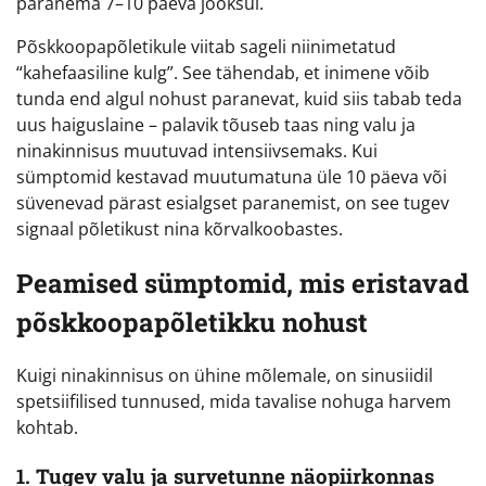
paranema 7–10 päeva jooksul.
Põskkoopapõletikule viitab sageli niinimetatud
“kahefaasiline kulg”. See tähendab, et inimene võib
tunda end algul nohust paranevat, kuid siis tabab teda
uus haiguslaine – palavik tõuseb taas ning valu ja
ninakinnisus muutuvad intensiivsemaks. Kui
sümptomid kestavad muutumatuna üle 10 päeva või
süvenevad pärast esialgset paranemist, on see tugev
signaal põletikust nina kõrvalkoobastes.
Peamised sümptomid, mis eristavad
põskkoopapõletikku nohust
Kuigi ninakinnisus on ühine mõlemale, on sinusiidil
spetsiifilised tunnused, mida tavalise nohuga harvem
kohtab.
1. Tugev valu ja survetunne näopiirkonnas