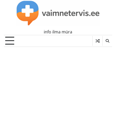
Skip
to
content
info ilma müra