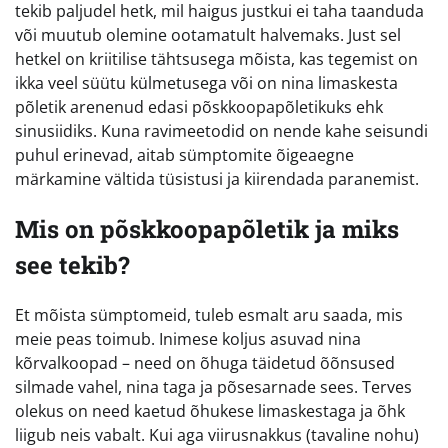
tekib paljudel hetk, mil haigus justkui ei taha taanduda
või muutub olemine ootamatult halvemaks. Just sel
hetkel on kriitilise tähtsusega mõista, kas tegemist on
ikka veel süütu külmetusega või on nina limaskesta
põletik arenenud edasi põskkoopapõletikuks ehk
sinusiidiks. Kuna ravimeetodid on nende kahe seisundi
puhul erinevad, aitab sümptomite õigeaegne
märkamine vältida tüsistusi ja kiirendada paranemist.
Mis on põskkoopapõletik ja miks
see tekib?
Et mõista sümptomeid, tuleb esmalt aru saada, mis
meie peas toimub. Inimese koljus asuvad nina
kõrvalkoopad – need on õhuga täidetud õõnsused
silmade vahel, nina taga ja põsesarnade sees. Terves
olekus on need kaetud õhukese limaskestaga ja õhk
liigub neis vabalt. Kui aga viirusnakkus (tavaline nohu)