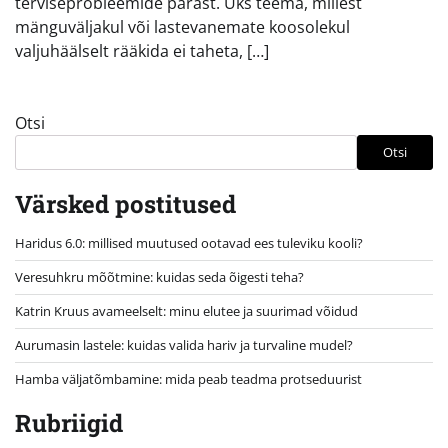
terviseprobleemide pärast. Üks teema, millest
mänguväljakul või lastevanemate koosolekul
valjuhäälselt rääkida ei taheta, […]
Otsi
Otsi
Värsked postitused
Haridus 6.0: millised muutused ootavad ees tuleviku kooli?
Veresuhkru mõõtmine: kuidas seda õigesti teha?
Katrin Kruus avameelselt: minu elutee ja suurimad võidud
Aurumasin lastele: kuidas valida hariv ja turvaline mudel?
Hamba väljatõmbamine: mida peab teadma protseduurist
Rubriigid