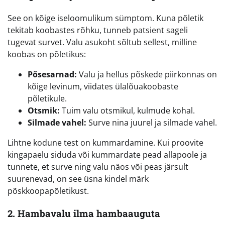
See on kõige iseloomulikum sümptom. Kuna põletik
tekitab koobastes rõhku, tunneb patsient sageli
tugevat survet. Valu asukoht sõltub sellest, milline
koobas on põletikus:
Põsesarnad:
Valu ja hellus põskede piirkonnas on
kõige levinum, viidates ülalõuakoobaste
põletikule.
Otsmik:
Tuim valu otsmikul, kulmude kohal.
Silmade vahel:
Surve nina juurel ja silmade vahel.
Lihtne kodune test on kummardamine. Kui proovite
kingapaelu siduda või kummardate pead allapoole ja
tunnete, et surve ning valu näos või peas järsult
suurenevad, on see üsna kindel märk
põskkoopapõletikust.
2. Hambavalu ilma hambaauguta