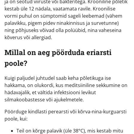
ja on seotud viiruste või bakteritega. Krooniline põletik
kestab üle 12 nädala, vaatamata ravile. Kroonilise
vormi puhul on sümptomid sageli leebemad (vähem
palavikku, pigem pidev ninakinnisus ja survetunne)
ning põhjuseks võivad olla polüübid, nina vaheseina
kõverus või allergiad.
Millal on aeg pöörduda eriarsti
poole?
Kuigi paljudel juhtudel saab keha põletikuga ise
hakkama, on olukordi, kus meditsiiniline sekkumine on
hädavajalik, et vältida infektsiooni levikut
silmakoobastesse või ajukelmetele.
Pöörduge kindlasti perearsti või kõrva-nina-kurguarsti
poole, kui:
Teil on kõrge palavik (üle 38°C), mis kestab mitu