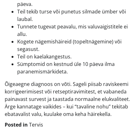
päeva.
Teil tekib turse või punetus silmade ümber või
laubal.
Tunnete tugevat peavalu, mis valuvaigistitele ei
allu.
Kogete nägemishäireid (topeltnägemine) või
segasust.
Teil on kaelakangestus.
Sümptomid on kestnud üle 10 päeva ilma
paranemismärkideta.
Õigeaegne diagnoos on võti. Sageli piisab raviskeemi
korrigeerimisest või retseptiravimitest, et vabaneda
painavast survest ja taastada normaalne elukvaliteet.
Ärge kannatage vaikides – kui “tavaline nohu” tekitab
ebatavalist valu, kuulake oma keha häirekella.
Posted in
Tervis