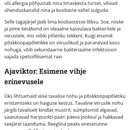
või allergia põhjustab nina limaskesta turset, võivad
ühenduskanalid nina ja koobaste vahel sulguda.
Selle tagajärjel jääb lima koobastesse lõksu. Soe, niiske
ja pime keskkond on ideaalne kasvulava bakteritele ja
viirustele, mis viibki põletiku tekkeni. Kuigi enamik
põskkoopapõletikke on viiruslikud ja paranevad koos
nohuga, võib sekundaarne bakteriaalne infektsioon
vajada spetsiifilisemat ravi.
Ajaviktor: Esimene vihje
erinevusele
Üks lihtsamaid viise tavalise nohu ja põskkoopapõletiku
eristamiseks on haiguse kestus. Tavaline viiruslik nohu
järgib tavaliselt kindlat mustrit: sümptomid algavad,
saavutavad haripunkti paari päeva jooksul ja hakkavad
seejärel taanduma. Reeglina peaks enesetunne