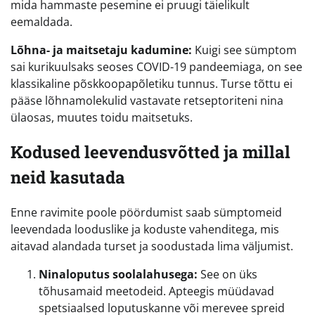
mida hammaste pesemine ei pruugi täielikult
eemaldada.
Lõhna- ja maitsetaju kadumine:
Kuigi see sümptom
sai kurikuulsaks seoses COVID-19 pandeemiaga, on see
klassikaline põskkoopapõletiku tunnus. Turse tõttu ei
pääse lõhnamolekulid vastavate retseptoriteni nina
ülaosas, muutes toidu maitsetuks.
Kodused leevendusvõtted ja millal
neid kasutada
Enne ravimite poole pöördumist saab sümptomeid
leevendada looduslike ja koduste vahenditega, mis
aitavad alandada turset ja soodustada lima väljumist.
Ninaloputus soolalahusega:
See on üks
tõhusamaid meetodeid. Apteegis müüdavad
spetsiaalsed loputuskanne või merevee spreid