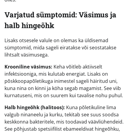
Varjatud sümptomid: Väsimus ja
halb hingeõhk
Lisaks otsesele valule on olemas ka üldisemad
sümptomid, mida sageli eiratakse või seostatakse
lihtsalt väsimusega.
Krooniline väsimus:
Keha võitleb aktiivselt
infektsiooniga, mis kulutab energiat. Lisaks on
põskkoopapõletikuga inimestel sageli häiritud uni,
kuna nina on kinni ja köha segab magamist. See viib
kurnatuseni, mis on suurem kui tavalise nohu puhul.
Halb hingeõhk (halitoos):
Kuna põletikuline lima
valgub ninaneelu ja kurku, tekitab see suus soodsa
keskkonna bakteritele, mis toodavad väävliühendeid.
See põhjustab spetsiifilist ebameeldivat hingeõhku,