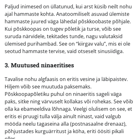
Paljud inimesed on üllatunud, kui arst küsib neilt nohu
ajal hammaste kohta. Anatoomiliselt asuvad ülemiste
hammaste juured väga lähedal põskkoobaste põhjale.
Kui põskkoopas on tugev põletik ja turse, võib see
suruda närvidele, tekitades tunde, nagu valutaksid
ülemised purihambad. See on “kiirgav valu”, mis ei ole
seotud hammaste tervise, vaid otseselt sinusiidiga.
3. Muutused ninaeritises
Tavalise nohu algfaasis on eritis vesine ja läbipaistev.
Hiljem võib see muutuda paksemaks.
Põskkoopapõletiku puhul on ninaeritis sageli väga
paks, sitke ning värvuselt kollakas või rohekas. See võib
olla ka ebameeldiva lõhnaga. Veelgi olulisem on see, et
eritis ei pruugi tulla välja ainult ninast, vaid valgub
mööda neelu tagaseina alla (postnasaalne drenaaz),
põhjustades kurguärritust ja köha, eriti öösiti pikali
olles.