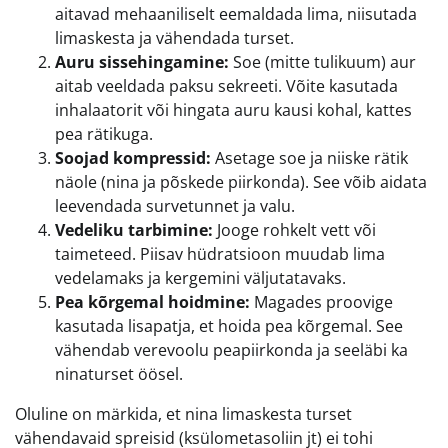
aitavad mehaaniliselt eemaldada lima, niisutada
limaskesta ja vähendada turset.
Auru sissehingamine:
Soe (mitte tulikuum) aur
aitab veeldada paksu sekreeti. Võite kasutada
inhalaatorit või hingata auru kausi kohal, kattes
pea rätikuga.
Soojad kompressid:
Asetage soe ja niiske rätik
näole (nina ja põskede piirkonda). See võib aidata
leevendada survetunnet ja valu.
Vedeliku tarbimine:
Jooge rohkelt vett või
taimeteed. Piisav hüdratsioon muudab lima
vedelamaks ja kergemini väljutatavaks.
Pea kõrgemal hoidmine:
Magades proovige
kasutada lisapatja, et hoida pea kõrgemal. See
vähendab verevoolu peapiirkonda ja seeläbi ka
ninaturset öösel.
Oluline on märkida, et nina limaskesta turset
vähendavaid spreisid (ksülometasoliin jt) ei tohi