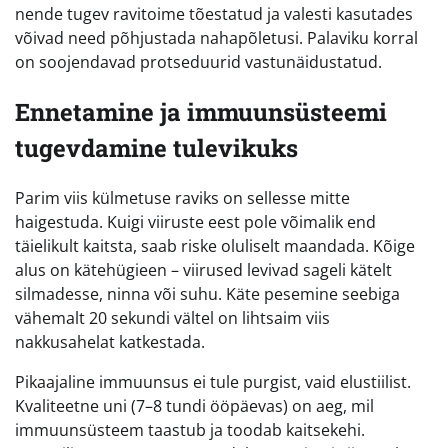
nende tugev ravitoime tõestatud ja valesti kasutades
võivad need põhjustada nahapõletusi. Palaviku korral
on soojendavad protseduurid vastunäidustatud.
Ennetamine ja immuunsüsteemi
tugevdamine tulevikuks
Parim viis külmetuse raviks on sellesse mitte
haigestuda. Kuigi viiruste eest pole võimalik end
täielikult kaitsta, saab riske oluliselt maandada. Kõige
alus on kätehügieen – viirused levivad sageli kätelt
silmadesse, ninna või suhu. Käte pesemine seebiga
vähemalt 20 sekundi vältel on lihtsaim viis
nakkusahelat katkestada.
Pikaajaline immuunsus ei tule purgist, vaid elustiilist.
Kvaliteetne uni (7–8 tundi ööpäevas) on aeg, mil
immuunsüsteem taastub ja toodab kaitsekehi.