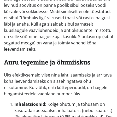
levinud soovitus on panna poolik sibul ööseks voodi
kõrvale või sokkidesse. Meditsiiniliselt ei ole tõestatud,
et sibul “tõmbaks ligi” viiruseid toast või raviks haigust
läbi jalanaha. Küll aga sisaldab sibul sarnaselt
küüslaugule väävliühendeid ja antioksüdante, mistõttu
on selle söömine haiguse ajal kasulik. Sibulasiirup (sibul
segatud meega) on vana ja toimiv vahend köha
leevendamiseks.
Auru tegemine ja õhuniiskus
Üks efektiivsemaid viise nina lahti saamiseks ja ärritava
köha leevendamiseks on sissehingatava õhu
niisutamine. Kuiv õhk, eriti kütteperioodil, on haigele
hingamisteedele vaenlane number üks.
Inhalatsioonid:
Kõige ohutum ja tõhusam on
kasutada spetsiaalset inhalaatorit (nebulisaatorit)
füsioloogilise lahusega (0,9% naatriumkloriid). See