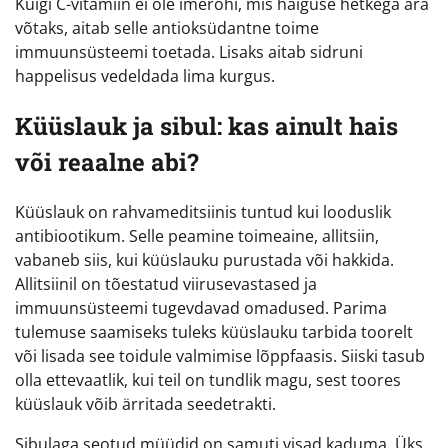
Kuigi C-vitamiin ei ole imerohi, mis haiguse hetkega ära
võtaks, aitab selle antioksüdantne toime
immuunsüsteemi toetada. Lisaks aitab sidruni
happelisus vedeldada lima kurgus.
Küüslauk ja sibul: kas ainult hais
või reaalne abi?
Küüslauk on rahvameditsiinis tuntud kui looduslik
antibiootikum. Selle peamine toimeaine, allitsiin,
vabaneb siis, kui küüslauku purustada või hakkida.
Allitsiinil on tõestatud viirusevastased ja
immuunsüsteemi tugevdavad omadused. Parima
tulemuse saamiseks tuleks küüslauku tarbida toorelt
või lisada see toidule valmimise lõppfaasis. Siiski tasub
olla ettevaatlik, kui teil on tundlik magu, sest toores
küüslauk võib ärritada seedetrakti.
Sibulaga seotud müüdid on samuti visad kaduma. Üks