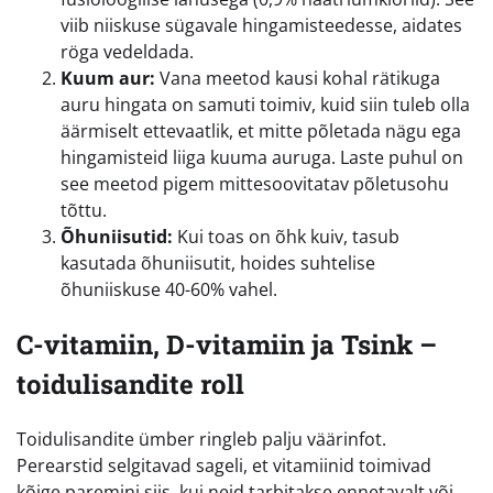
viib niiskuse sügavale hingamisteedesse, aidates
röga vedeldada.
Kuum aur:
Vana meetod kausi kohal rätikuga
auru hingata on samuti toimiv, kuid siin tuleb olla
äärmiselt ettevaatlik, et mitte põletada nägu ega
hingamisteid liiga kuuma auruga. Laste puhul on
see meetod pigem mittesoovitatav põletusohu
tõttu.
Õhuniisutid:
Kui toas on õhk kuiv, tasub
kasutada õhuniisutit, hoides suhtelise
õhuniiskuse 40-60% vahel.
C-vitamiin, D-vitamiin ja Tsink –
toidulisandite roll
Toidulisandite ümber ringleb palju väärinfot.
Perearstid selgitavad sageli, et vitamiinid toimivad
kõige paremini siis, kui neid tarbitakse ennetavalt või