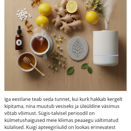
Iga eestlane teab seda tunnet, kui kurk hakkab kergelt
kipitama, nina muutub vesiseks ja üleüldine väsimus
võtab võimust. Sügis-talvisel perioodil on
külmetushaigused meie kliimas peaaegu vältimatud
külalised. Kuigi apteegiriiulid on lookas erinevatest