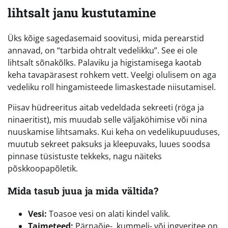
lihtsalt janu kustutamine
Üks kõige sagedasemaid soovitusi, mida perearstid
annavad, on “tarbida ohtralt vedelikku”. See ei ole
lihtsalt sõnakõlks. Palaviku ja higistamisega kaotab
keha tavapärasest rohkem vett. Veelgi olulisem on aga
vedeliku roll hingamisteede limaskestade niisutamisel.
Piisav hüdreeritus aitab vedeldada sekreeti (röga ja
ninaeritist), mis muudab selle väljaköhimise või nina
nuuskamise lihtsamaks. Kui keha on vedelikupuuduses,
muutub sekreet paksuks ja kleepuvaks, luues soodsa
pinnase tüsistuste tekkeks, nagu näiteks
põskkoopapõletik.
Mida tasub juua ja mida vältida?
Vesi:
Toasoe vesi on alati kindel valik.
Taimeteed:
Pärnaõie-, kummeli- või ingveritee on