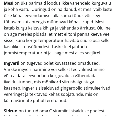
Mesi
on üks parimaid looduslikke vahendeid kurguvalu
ja köha vastu. Uuringud on näidanud, et mesi võib laste
öise köha leevendamisel olla sama tõhus või isegi
tõhusam kui apteegis müüdavad köhasiirupid. Mesi
katab kurgu kaitsva kihiga ja vähendab ärritust. Oluline
on aga meeles pidada, et mett ei tohi panna keeva vee
sisse, kuna kõrge temperatuur hävitab suure osa selle
kasulikest ensüümidest. Laske teel jahtuda
joomistemperatuurini ja lisage mesi alles seejärel.
Ingveril
on tugevad põletikuvastased omadused.
Värske ingveri närimine või sellest tee valmistamine
võib aidata leevendada kurguvalu ja vähendada
iiveldustunnet, mis mõnikord viirushaigustega
kaasneb. Ingveris sisalduvad gingeroolid stimuleerivad
vereringet ja tekitavad kehas soojatunde, mis on
külmavärinate puhul teretulnud.
Sidrun
on tuntud oma C-vitamiini sisalduse poolest.