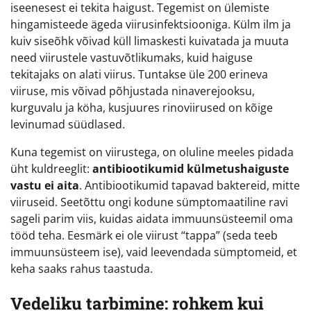
iseenesest ei tekita haigust. Tegemist on ülemiste
hingamisteede ägeda viirusinfektsiooniga. Külm ilm ja
kuiv siseõhk võivad küll limaskesti kuivatada ja muuta
need viirustele vastuvõtlikumaks, kuid haiguse
tekitajaks on alati viirus. Tuntakse üle 200 erineva
viiruse, mis võivad põhjustada ninaverejooksu,
kurguvalu ja köha, kusjuures rinoviirused on kõige
levinumad süüdlased.
Kuna tegemist on viirustega, on oluline meeles pidada
üht kuldreeglit:
antibiootikumid külmetushaiguste
vastu ei aita
. Antibiootikumid tapavad baktereid, mitte
viiruseid. Seetõttu ongi kodune sümptomaatiline ravi
sageli parim viis, kuidas aidata immuunsüsteemil oma
tööd teha. Eesmärk ei ole viirust “tappa” (seda teeb
immuunsüsteem ise), vaid leevendada sümptomeid, et
keha saaks rahus taastuda.
Vedeliku tarbimine: rohkem kui