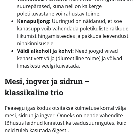
suurepärased, kuna neil on ka kerge
põletikuvastane või rahustav toime.
Kanapuljong:
Uuringud on näidanud, et soe
kanasupp võib vähendada põletikuliste rakkude
liikumist hingamisteedes ja pakkuda leevendust
ninakinnisusele.
Väldi alkoholi ja kohvi:
Need joogid viivad
kehast vett välja (diureetiline toime) ja võivad
limaskesti veelgi kuivatada.
Mesi, ingver ja sidrun –
klassikaline trio
Peaaegu igas kodus otsitakse külmetuse korral välja
mesi, sidrun ja ingver. Õnneks on nende vahendite
tõhusus leidnud kinnitust ka teadusuuringutes, kuid
neid tuleb kasutada õigesti.