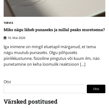
TERVIS
Miks nägu läheb punaseks ja millal peaks muretsema?
16. Mai 2026
Iga inimene on mingil eluetapil märganud, et tema
nägu muutub punaseks. Olgu põhjuseks
piinlikkustunne, füüsiline pingutus või kuum ilm, näo
punetamine on keha loomulik reaktsioon […]
Otsi
Otsi
Värsked postitused