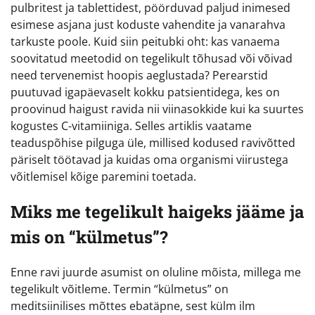
pulbritest ja tablettidest, pöörduvad paljud inimesed
esimese asjana just koduste vahendite ja vanarahva
tarkuste poole. Kuid siin peitubki oht: kas vanaema
soovitatud meetodid on tegelikult tõhusad või võivad
need tervenemist hoopis aeglustada? Perearstid
puutuvad igapäevaselt kokku patsientidega, kes on
proovinud haigust ravida nii viinasokkide kui ka suurtes
kogustes C-vitamiiniga. Selles artiklis vaatame
teaduspõhise pilguga üle, millised kodused ravivõtted
päriselt töötavad ja kuidas oma organismi viirustega
võitlemisel kõige paremini toetada.
Miks me tegelikult haigeks jääme ja
mis on “külmetus”?
Enne ravi juurde asumist on oluline mõista, millega me
tegelikult võitleme. Termin “külmetus” on
meditsiinilises mõttes ebatäpne, sest külm ilm