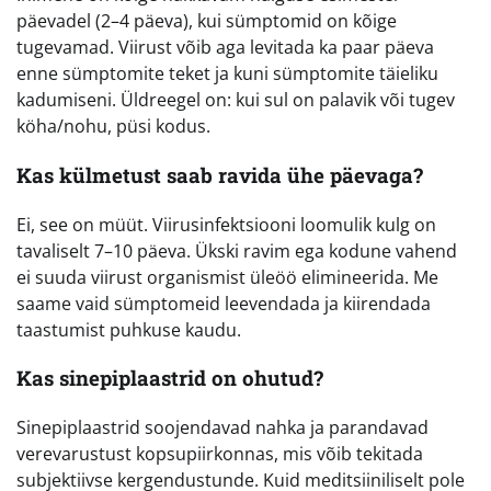
päevadel (2–4 päeva), kui sümptomid on kõige
tugevamad. Viirust võib aga levitada ka paar päeva
enne sümptomite teket ja kuni sümptomite täieliku
kadumiseni. Üldreegel on: kui sul on palavik või tugev
köha/nohu, püsi kodus.
Kas külmetust saab ravida ühe päevaga?
Ei, see on müüt. Viirusinfektsiooni loomulik kulg on
tavaliselt 7–10 päeva. Ükski ravim ega kodune vahend
ei suuda viirust organismist üleöö elimineerida. Me
saame vaid sümptomeid leevendada ja kiirendada
taastumist puhkuse kaudu.
Kas sinepiplaastrid on ohutud?
Sinepiplaastrid soojendavad nahka ja parandavad
verevarustust kopsupiirkonnas, mis võib tekitada
subjektiivse kergendustunde. Kuid meditsiiniliselt pole