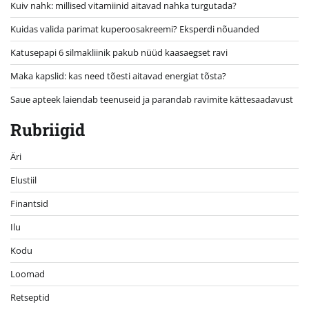
Kuiv nahk: millised vitamiinid aitavad nahka turgutada?
Kuidas valida parimat kuperoosakreemi? Eksperdi nõuanded
Katusepapi 6 silmakliinik pakub nüüd kaasaegset ravi
Maka kapslid: kas need tõesti aitavad energiat tõsta?
Saue apteek laiendab teenuseid ja parandab ravimite kättesaadavust
Rubriigid
Äri
Elustiil
Finantsid
Ilu
Kodu
Loomad
Retseptid