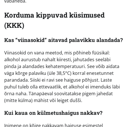
vabaneda.
Korduma kippuvad küsimused
(KKK)
Kas “viinasokid” aitavad palavikku alandada?
Viinasokid on vana meetod, mis põhineb füüsikal:
alkohol aurustub nahalt kiiresti, jahutades seeläbi
pinda ja alandades kehatemperatuuri. See võib aidata
väga kõrge palaviku (üle 38,5°C) korral enesetunnet
parandada. Siiski ei ravi see haiguse põhjust. Laste
puhul tuleb olla ettevaatlik, et alkohol ei imenduks läbi
õrna naha. Tänapäeval soovitatakse pigem jahedat
(mitte külma) mähist või leiget dušši.
Kui kaua on külmetushaigus nakkav?
Inimene on kõige nakkavam haiguse esimestel