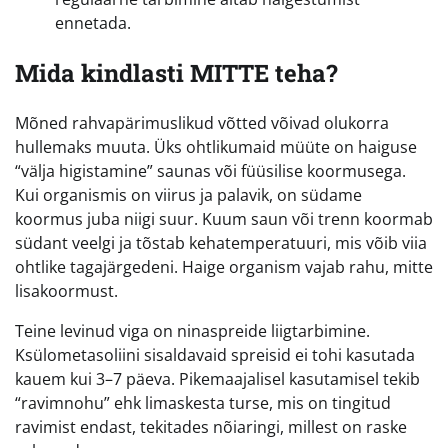
ennetada.
Mida kindlasti MITTE teha?
Mõned rahvapärimuslikud võtted võivad olukorra
hullemaks muuta. Üks ohtlikumaid müüte on haiguse
“välja higistamine” saunas või füüsilise koormusega.
Kui organismis on viirus ja palavik, on südame
koormus juba niigi suur. Kuum saun või trenn koormab
südant veelgi ja tõstab kehatemperatuuri, mis võib viia
ohtlike tagajärgedeni. Haige organism vajab rahu, mitte
lisakoormust.
Teine levinud viga on ninaspreide liigtarbimine.
Ksülometasoliini sisaldavaid spreisid ei tohi kasutada
kauem kui 3–7 päeva. Pikemaajalisel kasutamisel tekib
“ravimnohu” ehk limaskesta turse, mis on tingitud
ravimist endast, tekitades nõiaringi, millest on raske