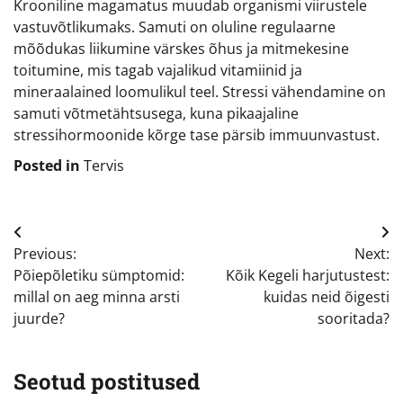
Krooniline magamatus muudab organismi viirustele
vastuvõtlikumaks. Samuti on oluline regulaarne
mõõdukas liikumine värskes õhus ja mitmekesine
toitumine, mis tagab vajalikud vitamiinid ja
mineraalained loomulikul teel. Stressi vähendamine on
samuti võtmetähtsusega, kuna pikaajaline
stressihormoonide kõrge tase pärsib immuunvastust.
Posted in
Tervis
Navigeerimine
Previous:
Next:
Põiepõletiku sümptomid:
Kõik Kegeli harjutustest:
millal on aeg minna arsti
kuidas neid õigesti
juurde?
sooritada?
Seotud postitused