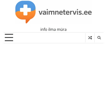
Skip
to
content
info ilma müra