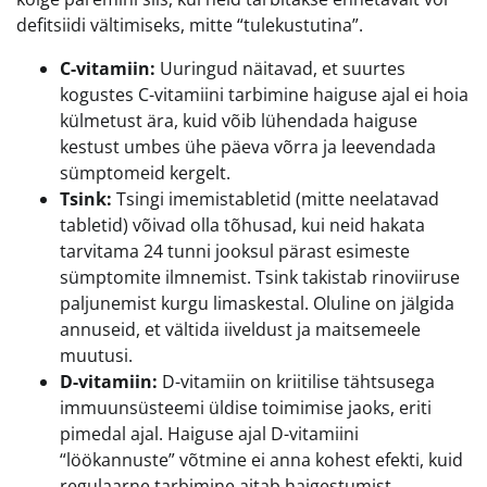
defitsiidi vältimiseks, mitte “tulekustutina”.
C-vitamiin:
Uuringud näitavad, et suurtes
kogustes C-vitamiini tarbimine haiguse ajal ei hoia
külmetust ära, kuid võib lühendada haiguse
kestust umbes ühe päeva võrra ja leevendada
sümptomeid kergelt.
Tsink:
Tsingi imemistabletid (mitte neelatavad
tabletid) võivad olla tõhusad, kui neid hakata
tarvitama 24 tunni jooksul pärast esimeste
sümptomite ilmnemist. Tsink takistab rinoviiruse
paljunemist kurgu limaskestal. Oluline on jälgida
annuseid, et vältida iiveldust ja maitsemeele
muutusi.
D-vitamiin:
D-vitamiin on kriitilise tähtsusega
immuunsüsteemi üldise toimimise jaoks, eriti
pimedal ajal. Haiguse ajal D-vitamiini
“löökannuste” võtmine ei anna kohest efekti, kuid
regulaarne tarbimine aitab haigestumist