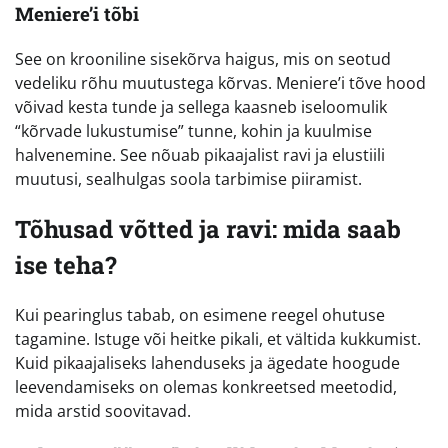
Meniere’i tõbi
See on krooniline sisekõrva haigus, mis on seotud
vedeliku rõhu muutustega kõrvas. Meniere’i tõve hood
võivad kesta tunde ja sellega kaasneb iseloomulik
“kõrvade lukustumise” tunne, kohin ja kuulmise
halvenemine. See nõuab pikaajalist ravi ja elustiili
muutusi, sealhulgas soola tarbimise piiramist.
Tõhusad võtted ja ravi: mida saab
ise teha?
Kui pearinglus tabab, on esimene reegel ohutuse
tagamine. Istuge või heitke pikali, et vältida kukkumist.
Kuid pikaajaliseks lahenduseks ja ägedate hoogude
leevendamiseks on olemas konkreetsed meetodid,
mida arstid soovitavad.