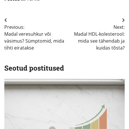
Navigeerimine
Previous:
Next:
Madal veresuhkur või
Madal HDL-kolesterool:
väsimus? Sümptomid, mida
mida see tähendab ja
tihti eiratakse
kuidas tõsta?
Seotud postitused