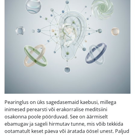
Pearinglus on üks sagedasemaid kaebusi, millega
inimesed perearsti või erakorralise meditsiini
osakonna poole pöörduvad. See on äärmiselt
ebamugav ja sageli hirmutav tunne, mis võib tekkida
ootamatult keset päeva või äratada öösel unest. Paljud