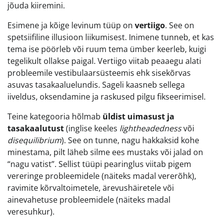
jõuda kiiremini.
Esimene ja kõige levinum tüüp on
vertiigo
. See on
spetsiifiline illusioon liikumisest. Inimene tunneb, et kas
tema ise pöörleb või ruum tema ümber keerleb, kuigi
tegelikult ollakse paigal. Vertiigo viitab peaaegu alati
probleemile vestibulaarsüsteemis ehk sisekõrvas
asuvas tasakaaluelundis. Sageli kaasneb sellega
iiveldus, oksendamine ja raskused pilgu fikseerimisel.
Teine kategooria hõlmab
üldist uimasust ja
tasakaalutust
(inglise keeles
lightheadedness
või
disequilibrium
). See on tunne, nagu hakkaksid kohe
minestama, pilt läheb silme ees mustaks või jalad on
“nagu vatist”. Sellist tüüpi pearinglus viitab pigem
vereringe probleemidele (näiteks madal vererõhk),
ravimite kõrvaltoimetele, ärevushäiretele või
ainevahetuse probleemidele (näiteks madal
veresuhkur).