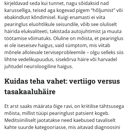
kirjeldavad seda kui tunnet, nagu sõidaksid nad
karusselliga, teised aga kogevad pigem “hõljumist” või
ebakindlust kõndimisel. Kuigi enamasti ei viita
pearinglus eluohtlikule seisundile, võib see oluliselt
häirida elukvaliteeti, takistada autojuhtimist ja muuta
töötamise võimatuks. Oluline on mõista, et pearinglus
ei ole iseseisev haigus, vaid sümptom, mis viitab
mõnele allolevale terviseprobleemile – olgu selleks siis
lihtne vedelikupuudus, sisekõrva häire või harvadel
juhtudel neuroloogiline haigus.
Kuidas teha vahet: vertiigo versus
tasakaaluhäire
Et arst saaks määrata õige ravi, on kriitilise tähtsusega
mõista, millist tüüpi pearinglust patsient kogeb.
Meditsiiniliselt jaotatakse need kaebused tavaliselt
kahte suurde kategooriasse, mis aitavad diagnoosini