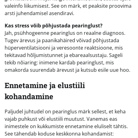
valeinfo liikumisest. See on märk, et peaksite proovima
arsti juhendamisel asendiravi.
Kas stress võib põhjustada pearinglust?
Jah, psühhogeenne pearinglus on reaalne diagnoos.
Tugev ärevus ja paanikahäired võivad põhjustada
hüperventilatsiooni ja veresoonte reaktsioone, mis
tekitavad hõljumistunnet ja ebareaalsustaju. Sageli
tekib nõiaring: inimene kardab pearinglust, mis
omakorda suurendab ärevust ja kutsub esile uue hoo.
Ennetamine ja elustiili
kohandamine
Paljudel juhtudel on pearinglus märk sellest, et keha
vajab puhkust või elustiili muutust. Vanemas eas
inimestele on kukkumiste ennetamine eluliselt tähtis.
See tähendab koduse keskkonna kohandamist: