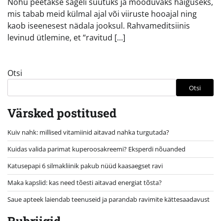
Nohu peetakse sageli süütuks ja mööduvaks haiguseks,
mis tabab meid külmal ajal või viiruste hooajal ning
kaob iseenesest nädala jooksul. Rahvameditsiinis
levinud ütlemine, et “ravitud […]
Otsi
Otsi
Värsked postitused
Kuiv nahk: millised vitamiinid aitavad nahka turgutada?
Kuidas valida parimat kuperoosakreemi? Eksperdi nõuanded
Katusepapi 6 silmakliinik pakub nüüd kaasaegset ravi
Maka kapslid: kas need tõesti aitavad energiat tõsta?
Saue apteek laiendab teenuseid ja parandab ravimite kättesaadavust