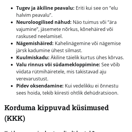
Tugev ja äkiline peavalu:
Eriti kui see on “elu
halvim peavalu”.
Neuroloogilised nähud:
Näo tuimus või “ära
vajumine”, jäsemete nõrkus, kõnehäired või
raskused neelamisel.
Nägemishäired:
Kahelinägemine või nägemise
järsk kadumine ühest silmast.
Kuulmiskadu:
Äkiline täielik kurtus ühes kõrvas.
Valu rinnus või südamekloppimine:
See võib
viidata rütmihäiretele, mis takistavad aju
verevarustust.
Pidev oksendamine:
Kui vedelikku ei õnnestu
sees hoida, tekib kiiresti ohtlik dehüdratsioon.
Korduma kippuvad küsimused
(KKK)