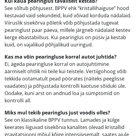
Kui kaua pearinglus tavaliselt kestab?
See sõltub põhjusest. BPPV ehk “kristallihaiguse” hood
kestavad vaid sekundeid, kuid võivad korduda nädalaid.
Viiruslik sisekõrva põletik võib põhjustada tugevat
pearinglust paar päeva, millele järgneb nädalaid kestev
kerge ebastabiilsus. Kui pearinglus on püsiv ja kestab
kuid, on vajalikud põhjalikud uuringud.
Kas ma võin pearingluse korral autot juhtida?
Ei, ägeda pearingluse korral on autojuhtimine
äärmiselt ohtlik nii teile kui teistele. Vertiigohoog võib
tekkida ootamatult pead pöörates (näiteks peeglisse
vaadates) ja põhjustada kontrolli kaotuse sõiduki üle.
Oodake, kuni arst on andnud loa ja sümptomid on
kontrolli all.
Miks mul tekib pearinglus just voodis olles?
See on klassikaline BPPV tunnus. Lamades ja külge
keerates liiguvad sisekõrva kanalites olevad kristallid
gravitatsiooni mõjul kõige intensiivsemalt, saates ajule