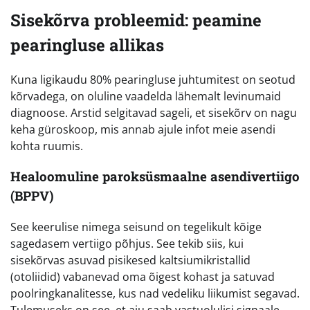
Sisekõrva probleemid: peamine
pearingluse allikas
Kuna ligikaudu 80% pearingluse juhtumitest on seotud
kõrvadega, on oluline vaadelda lähemalt levinumaid
diagnoose. Arstid selgitavad sageli, et sisekõrv on nagu
keha güroskoop, mis annab ajule infot meie asendi
kohta ruumis.
Healoomuline paroksüsmaalne asendivertiigo
(BPPV)
See keerulise nimega seisund on tegelikult kõige
sagedasem vertiigo põhjus. See tekib siis, kui
sisekõrvas asuvad pisikesed kaltsiumikristallid
(otoliidid) vabanevad oma õigest kohast ja satuvad
poolringkanalitesse, kus nad vedeliku liikumist segavad.