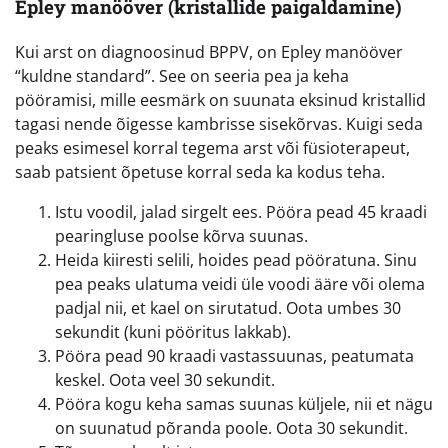
Epley manööver (kristallide paigaldamine)
Kui arst on diagnoosinud BPPV, on Epley manööver
“kuldne standard”. See on seeria pea ja keha
pööramisi, mille eesmärk on suunata eksinud kristallid
tagasi nende õigesse kambrisse sisekõrvas. Kuigi seda
peaks esimesel korral tegema arst või füsioterapeut,
saab patsient õpetuse korral seda ka kodus teha.
Istu voodil, jalad sirgelt ees. Pööra pead 45 kraadi
pearingluse poolse kõrva suunas.
Heida kiiresti selili, hoides pead pööratuna. Sinu
pea peaks ulatuma veidi üle voodi ääre või olema
padjal nii, et kael on sirutatud. Oota umbes 30
sekundit (kuni pööritus lakkab).
Pööra pead 90 kraadi vastassuunas, peatumata
keskel. Oota veel 30 sekundit.
Pööra kogu keha samas suunas küljele, nii et nägu
on suunatud põranda poole. Oota 30 sekundit.