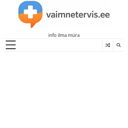
Skip
to
content
info ilma müra