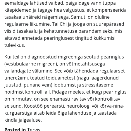
eemaldage lahtised vaibad, paigaldage vannituppa
käepidemed ja tagage hea valgustus, et kompenseerida
tasakaaluhäireid nägemisega. Samuti on oluline
regulaarne liikumine. Tai Chi ja jooga on suurepärased
viisid tasakaalu ja kehatunnetuse parandamiseks, mis
aitavad ennetada pearinglusest tingitud kukkumisi
tulevikus.
Kui teil on diagnoositud migreeniga seotud pearinglus
(vestibulaarne migreen), on võtmetähtsusega
vallandajate vältimine. See võib tähendada regulaarset
unerežiimi, teatud toiduainetest (nagu laagerdunud
juustud, punane vein) loobumist ja stressitaseme
hoidmist kontrolli all. Pidage meeles, et kuigi pearinglus
on hirmutav, on see enamasti ravitav või kontrollitav
seisund. Koostöö perearsti, neuroloogi või kõrva-nina-
kurguarstiga aitab leida õige lahenduse ja taastada
kindla jalgealuse.
Posted in
Tervis