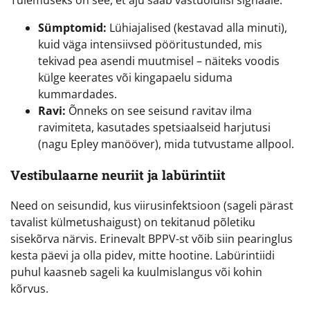
Tulemuseks on see, et aju saab vastuolulisi signaale.
Sümptomid:
Lühiajalised (kestavad alla minuti),
kuid väga intensiivsed pööritustunded, mis
tekivad pea asendi muutmisel – näiteks voodis
külge keerates või kingapaelu siduma
kummardades.
Ravi:
Õnneks on see seisund ravitav ilma
ravimiteta, kasutades spetsiaalseid harjutusi
(nagu Epley manööver), mida tutvustame allpool.
Vestibulaarne neuriit ja labürintiit
Need on seisundid, kus viirusinfektsioon (sageli pärast
tavalist külmetushaigust) on tekitanud põletiku
sisekõrva närvis. Erinevalt BPPV-st võib siin pearinglus
kesta päevi ja olla pidev, mitte hootine. Labürintiidi
puhul kaasneb sageli ka kuulmislangus või kohin
kõrvus.