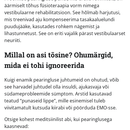
äärmiselt tõhus füsioteraapia vorm nimega
vestibulaarne rehabilitatsioon. See hõlmab harjutusi,
mis treenivad aju kompenseerima tasakaaluelundi
puudujääke, kasutades rohkem nägemist ja
lihastunnetust. See on eriti vajalik pärast vestibulaarset
neuriiti.
Millal on asi tõsine? Ohumärgid,
mida ei tohi ignoreerida
Kuigi enamik pearingluse juhtumeid on ohutud, võib
see harvadel juhtudel olla insuldi, ajukasvaja või
südameprobleemide sümptom. Arstid kasutavad
teatud “punaseid lippe”, mille esinemisel tuleb
viivitamatult kutsuda kiirabi või pöörduda EMO-sse.
Otsige kohest meditsiinilist abi, kui pearinglusega
kaasnevad: