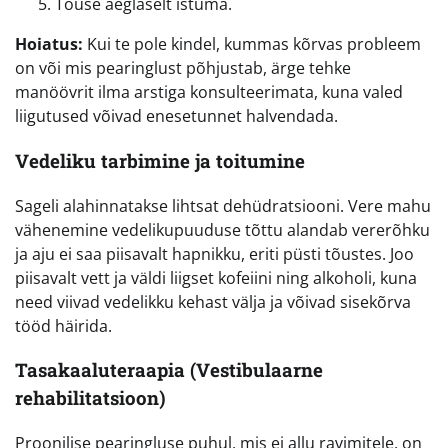
Tõuse aeglaselt istuma.
Hoiatus:
Kui te pole kindel, kummas kõrvas probleem
on või mis pearinglust põhjustab, ärge tehke
manöövrit ilma arstiga konsulteerimata, kuna valed
liigutused võivad enesetunnet halvendada.
Vedeliku tarbimine ja toitumine
Sageli alahinnatakse lihtsat dehüdratsiooni. Vere mahu
vähenemine vedelikupuuduse tõttu alandab vererõhku
ja aju ei saa piisavalt hapnikku, eriti püsti tõustes. Joo
piisavalt vett ja väldi liigset kofeiini ning alkoholi, kuna
need viivad vedelikku kehast välja ja võivad sisekõrva
tööd häirida.
Tasakaaluteraapia (Vestibulaarne
rehabilitatsioon)
Proonilise pearingluse puhul, mis ei allu ravimitele, on