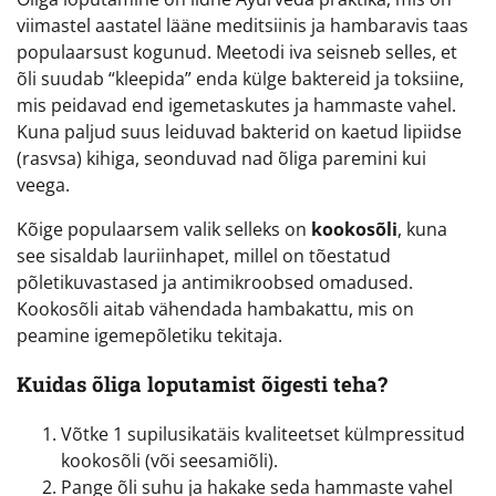
viimastel aastatel lääne meditsiinis ja hambaravis taas
populaarsust kogunud. Meetodi iva seisneb selles, et
õli suudab “kleepida” enda külge baktereid ja toksiine,
mis peidavad end igemetaskutes ja hammaste vahel.
Kuna paljud suus leiduvad bakterid on kaetud lipiidse
(rasvsa) kihiga, seonduvad nad õliga paremini kui
veega.
Kõige populaarsem valik selleks on
kookosõli
, kuna
see sisaldab lauriinhapet, millel on tõestatud
põletikuvastased ja antimikroobsed omadused.
Kookosõli aitab vähendada hambakattu, mis on
peamine igemepõletiku tekitaja.
Kuidas õliga loputamist õigesti teha?
Võtke 1 supilusikatäis kvaliteetset külmpressitud
kookosõli (või seesamiõli).
Pange õli suhu ja hakake seda hammaste vahel