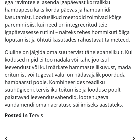
ega ravimtee ei asenda igapäevast korralikku
hambapesu kaks korda päevas ja hambaniidi
kasutamist. Looduslikud meetodid toimivad kõige
paremini siis, kui need on integreeritud teie
igapäevasesse rutiini – näiteks tehes hommikuti õliga
loputamist ja õhtuti kasutades rahustavat taimeteed.
Oluline on jälgida oma suu tervist tähelepanelikult. Kui
kodused nipid ei too nädala või kahe jooksul
leevendust või kui märkate hammaste liikuvust, mäda
eritumist või tugevat valu, on hädavajalik pöörduda
hambaarsti poole. Kombineerides teadliku
suuhügieeni, tervisliku toitumise ja looduse poolt
pakutavad leevendusvahendid, loote tugeva
vundamendi oma naeratuse säilimiseks aastateks.
Posted in
Tervis
Navigeerimine