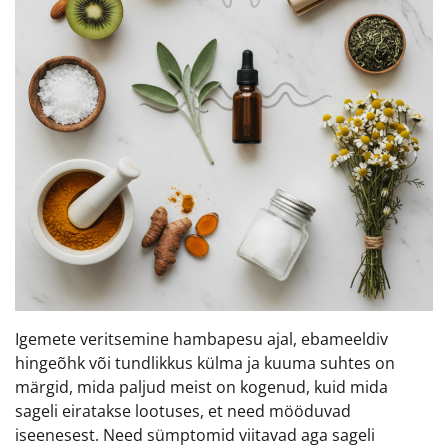
Igemete veritsemine hambapesu ajal, ebameeldiv
hingeõhk või tundlikkus külma ja kuuma suhtes on
märgid, mida paljud meist on kogenud, kuid mida
sageli eiratakse lootuses, et need mööduvad
iseenesest. Need sümptomid viitavad aga sageli