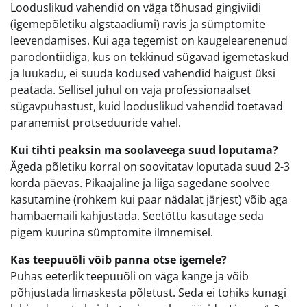
Looduslikud vahendid on väga tõhusad gingiviidi
(igemepõletiku algstaadiumi) ravis ja sümptomite
leevendamises. Kui aga tegemist on kaugelearenenud
parodontiidiga, kus on tekkinud sügavad igemetaskud
ja luukadu, ei suuda kodused vahendid haigust üksi
peatada. Sellisel juhul on vaja professionaalset
sügavpuhastust, kuid looduslikud vahendid toetavad
paranemist protseduuride vahel.
Kui tihti peaksin ma soolaveega suud loputama?
Ägeda põletiku korral on soovitatav loputada suud 2-3
korda päevas. Pikaajaline ja liiga sagedane soolvee
kasutamine (rohkem kui paar nädalat järjest) võib aga
hambaemaili kahjustada. Seetõttu kasutage seda
pigem kuurina sümptomite ilmnemisel.
Kas teepuuõli võib panna otse igemele?
Puhas eeterlik teepuuõli on väga kange ja võib
põhjustada limaskesta põletust. Seda ei tohiks kunagi