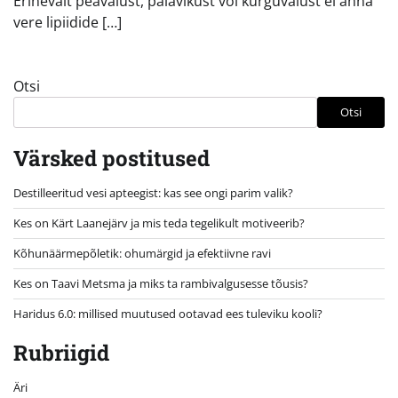
Erinevalt peavalust, palavikust või kurguvalust ei anna
vere lipiidide […]
Otsi
Otsi
Värsked postitused
Destilleeritud vesi apteegist: kas see ongi parim valik?
Kes on Kärt Laanejärv ja mis teda tegelikult motiveerib?
Kõhunäärmepõletik: ohumärgid ja efektiivne ravi
Kes on Taavi Metsma ja miks ta rambivalgusesse tõusis?
Haridus 6.0: millised muutused ootavad ees tuleviku kooli?
Rubriigid
Äri