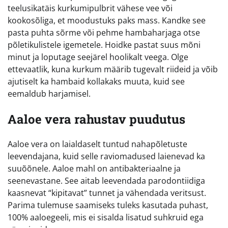
teelusikatäis kurkumipulbrit vähese vee või
kookosõliga, et moodustuks paks mass. Kandke see
pasta puhta sõrme või pehme hambaharjaga otse
põletikulistele igemetele. Hoidke pastat suus mõni
minut ja loputage seejärel hoolikalt veega. Olge
ettevaatlik, kuna kurkum määrib tugevalt riideid ja võib
ajutiselt ka hambaid kollakaks muuta, kuid see
eemaldub harjamisel.
Aaloe vera rahustav puudutus
Aaloe vera on laialdaselt tuntud nahapõletuste
leevendajana, kuid selle raviomadused laienevad ka
suuõõnele. Aaloe mahl on antibakteriaalne ja
seenevastane. See aitab leevendada parodontiidiga
kaasnevat “kipitavat” tunnet ja vähendada veritsust.
Parima tulemuse saamiseks tuleks kasutada puhast,
100% aaloegeeli, mis ei sisalda lisatud suhkruid ega