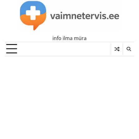
Skip
to
content
info ilma müra