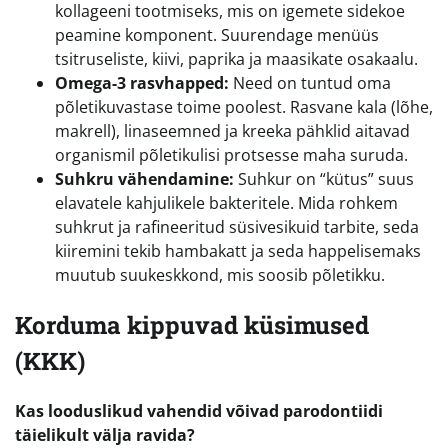
kollageeni tootmiseks, mis on igemete sidekoe
peamine komponent. Suurendage menüüs
tsitruseliste, kiivi, paprika ja maasikate osakaalu.
Omega-3 rasvhapped:
Need on tuntud oma
põletikuvastase toime poolest. Rasvane kala (lõhe,
makrell), linaseemned ja kreeka pähklid aitavad
organismil põletikulisi protsesse maha suruda.
Suhkru vähendamine:
Suhkur on “kütus” suus
elavatele kahjulikele bakteritele. Mida rohkem
suhkrut ja rafineeritud süsivesikuid tarbite, seda
kiiremini tekib hambakatt ja seda happelisemaks
muutub suukeskkond, mis soosib põletikku.
Korduma kippuvad küsimused
(KKK)
Kas looduslikud vahendid võivad parodontiidi
täielikult välja ravida?