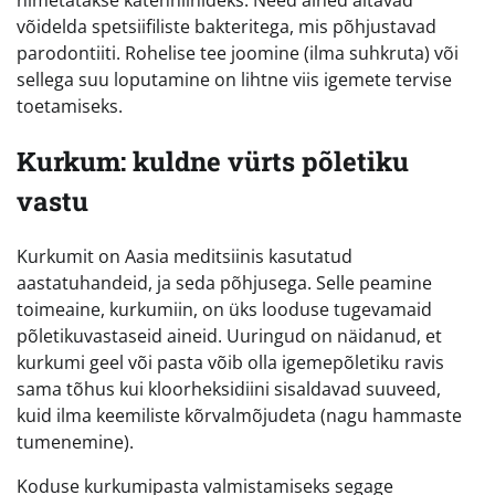
võidelda spetsiifiliste bakteritega, mis põhjustavad
parodontiiti. Rohelise tee joomine (ilma suhkruta) või
sellega suu loputamine on lihtne viis igemete tervise
toetamiseks.
Kurkum: kuldne vürts põletiku
vastu
Kurkumit on Aasia meditsiinis kasutatud
aastatuhandeid, ja seda põhjusega. Selle peamine
toimeaine, kurkumiin, on üks looduse tugevamaid
põletikuvastaseid aineid. Uuringud on näidanud, et
kurkumi geel või pasta võib olla igemepõletiku ravis
sama tõhus kui kloorheksidiini sisaldavad suuveed,
kuid ilma keemiliste kõrvalmõjudeta (nagu hammaste
tumenemine).
Koduse kurkumipasta valmistamiseks segage