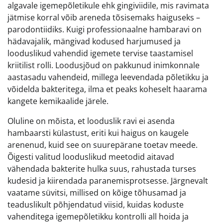
algavale igemepõletikule ehk gingiviidile, mis ravimata
jätmise korral võib areneda tõsisemaks haiguseks –
parodontiidiks. Kuigi professionaalne hambaravi on
hädavajalik, mängivad kodused harjumused ja
looduslikud vahendid igemete tervise taastamisel
kriitilist rolli. Loodusjõud on pakkunud inimkonnale
aastasadu vahendeid, millega leevendada põletikku ja
võidelda bakteritega, ilma et peaks koheselt haarama
kangete kemikaalide järele.
Oluline on mõista, et looduslik ravi ei asenda
hambaarsti külastust, eriti kui haigus on kaugele
arenenud, kuid see on suurepärane toetav meede.
Õigesti valitud looduslikud meetodid aitavad
vähendada bakterite hulka suus, rahustada turses
kudesid ja kiirendada paranemisprotsesse. Järgnevalt
vaatame süvitsi, millised on kõige tõhusamad ja
teaduslikult põhjendatud viisid, kuidas koduste
vahenditega igemepõletikku kontrolli all hoida ja