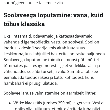
suuhügieeni uuele tasemele viia.
Soolaveega loputamine: vana, kuid
tõhus klassika
Üks lihtsamaid, odavamaid ja kättesaadavamaid
vahendeid igemepõletiku vastu on soolvesi. Sool on
looduslik desinfitseerija, mis aitab luua suus
keskkonna, kus kahjulikel bakteritel on raske paljuneda.
Soolaveega loputamine toimib osmoosi põhimõttel,
tõmmates paistes igemetest liigset vedelikku välja ja
vähendades seeläbi turset ja valu. Samuti aitab see
eemaldada toiduosakesi ja kattu kohtadest, kuhu
hambahari ei pruugi ulatuda.
Soolavee lahuse valmistamine on äärmiselt lihtne:
Võtke klaasitäis (umbes 250 ml) leiget vett. Vesi ei
tohiks olla tulikuum, et mitte ärritada juba niigi