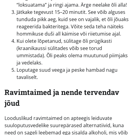
“loksuatama” ja ringi ajama. Ärge neelake õli alla!
Jätkake tegevust 15–20 minutit. See võib alguses
tunduda pikk aeg, kuid see on vajalik, et õli jõuaks
reageerida bakteritega. Võite seda teha näiteks
hommikuse duši all käimise või riietumise ajal.
Kui olete lõpetanud, sülitage õli prügikasti
(kraanikaussi sülitades võib see torud
ummistada). Õli peaks olema muutunud piimjaks
ja vedelaks.
Loputage suud veega ja peske hambad nagu
tavaliselt.
Ravimtaimed ja nende tervendav
jõud
Looduslikud ravimtaimed on apteegis leiduvate
suuloputusvedelike suurepärased alternatiivid, kuna
need on sageli leebemad ega sisalda alkoholi, mis võib