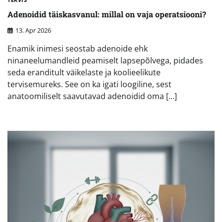
Adenoidid täiskasvanul: millal on vaja operatsiooni?
13. Apr 2026
Enamik inimesi seostab adenoide ehk
ninaneelumandleid peamiselt lapsepõlvega, pidades
seda eranditult väikelaste ja koolieelikute
tervisemureks. See on ka igati loogiline, sest
anatoomiliselt saavutavad adenoidid oma […]