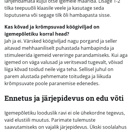
lahjendamata kujul otse igemele määrida. Lisage 1-2
tilka teepuuõli klaasile veele ja kasutage seda
loputusena või segage tilk õli hambapasta sisse.
Kas kõvad ja krõmpsuvad köögiviljad on
igemepõletiku korral head?
Jah ja ei. Värsked köögiviljad nagu porgand ja seller
aitavad mehhaaniliselt puhastada hambapinda ja
stimuleerida igemeid vereringe parandamiseks. Kui aga
igemed on väga valusad ja veritsevad tugevalt, võivad
liiga kõvad toidud neile viga teha. Sellisel juhul on
parem alustada pehmemate toitudega ja liikuda
krõmpsuvate poole paranemise edenedes.
Ennetus ja järjepidevus on edu võti
Igemepõletiku looduslik ravi ei ole ühekordne tegevus,
vaid elustiili muutus. Parimate tulemuste
saavutamiseks on vajalik järjepidevus. Ükski soolalahus