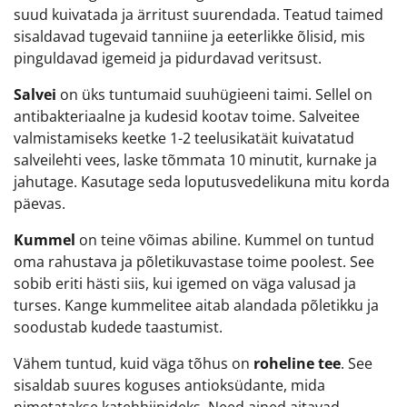
suud kuivatada ja ärritust suurendada. Teatud taimed
sisaldavad tugevaid tanniine ja eeterlikke õlisid, mis
pinguldavad igemeid ja pidurdavad veritsust.
Salvei
on üks tuntumaid suuhügieeni taimi. Sellel on
antibakteriaalne ja kudesid kootav toime. Salveitee
valmistamiseks keetke 1-2 teelusikatäit kuivatatud
salveilehti vees, laske tõmmata 10 minutit, kurnake ja
jahutage. Kasutage seda loputusvedelikuna mitu korda
päevas.
Kummel
on teine võimas abiline. Kummel on tuntud
oma rahustava ja põletikuvastase toime poolest. See
sobib eriti hästi siis, kui igemed on väga valusad ja
turses. Kange kummelitee aitab alandada põletikku ja
soodustab kudede taastumist.
Vähem tuntud, kuid väga tõhus on
roheline tee
. See
sisaldab suures koguses antioksüdante, mida
nimetatakse katehhiinideks. Need ained aitavad