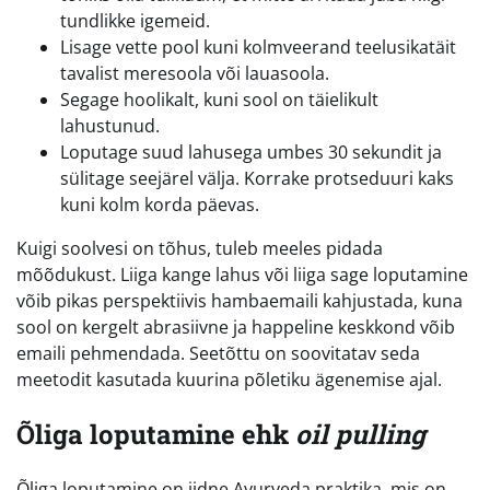
tundlikke igemeid.
Lisage vette pool kuni kolmveerand teelusikatäit
tavalist meresoola või lauasoola.
Segage hoolikalt, kuni sool on täielikult
lahustunud.
Loputage suud lahusega umbes 30 sekundit ja
sülitage seejärel välja. Korrake protseduuri kaks
kuni kolm korda päevas.
Kuigi soolvesi on tõhus, tuleb meeles pidada
mõõdukust. Liiga kange lahus või liiga sage loputamine
võib pikas perspektiivis hambaemaili kahjustada, kuna
sool on kergelt abrasiivne ja happeline keskkond võib
emaili pehmendada. Seetõttu on soovitatav seda
meetodit kasutada kuurina põletiku ägenemise ajal.
Õliga loputamine ehk
oil pulling
Õliga loputamine on iidne Ayurveda praktika, mis on