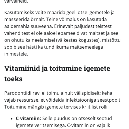
värvaineid.
Kasutamiseks võite määrida geeli otse igemetele ja
masseerida õrnalt. Teine võimalus on kasutada
aaloemahla suuveena. Erinevalt paljudest teistest
vahenditest ei ole aaloel ebameeldivat maitset ja see
on ohutu ka neelamisel (väikestes kogustes), mistõttu
sobib see hästi ka tundlikuma maitsemeelega
inimestele.
Vitamiinid ja toitumine igemete
toeks
Parodontiidi ravi ei toimu ainult välispidiselt; keha
vajab ressursse, et võidelda infektsiooniga seestpoolt.
Toitumine mängib igemete tervises kriitilist rolli.
C-vitamiin:
Selle puudus on otseselt seotud
igemete veritsemisega. C-vitamiin on vajalik