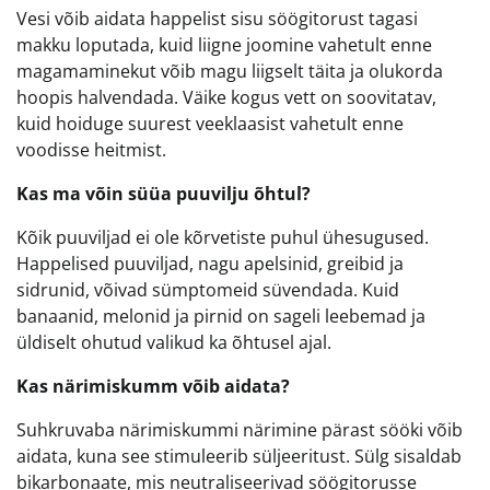
Vesi võib aidata happelist sisu söögitorust tagasi
makku loputada, kuid liigne joomine vahetult enne
magamaminekut võib magu liigselt täita ja olukorda
hoopis halvendada. Väike kogus vett on soovitatav,
kuid hoiduge suurest veeklaasist vahetult enne
voodisse heitmist.
Kas ma võin süüa puuvilju õhtul?
Kõik puuviljad ei ole kõrvetiste puhul ühesugused.
Happelised puuviljad, nagu apelsinid, greibid ja
sidrunid, võivad sümptomeid süvendada. Kuid
banaanid, melonid ja pirnid on sageli leebemad ja
üldiselt ohutud valikud ka õhtusel ajal.
Kas närimiskumm võib aidata?
Suhkruvaba närimiskummi närimine pärast sööki võib
aidata, kuna see stimuleerib süljeeritust. Sülg sisaldab
bikarbonaate, mis neutraliseerivad söögitorusse