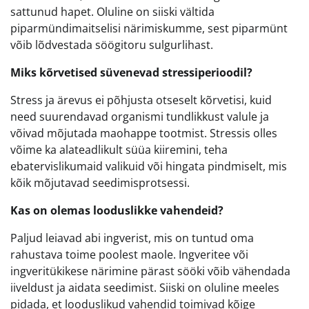
sattunud hapet. Oluline on siiski vältida
piparmündimaitselisi närimiskumme, sest piparmünt
võib lõdvestada söögitoru sulgurlihast.
Miks kõrvetised süvenevad stressiperioodil?
Stress ja ärevus ei põhjusta otseselt kõrvetisi, kuid
need suurendavad organismi tundlikkust valule ja
võivad mõjutada maohappe tootmist. Stressis olles
võime ka alateadlikult süüa kiiremini, teha
ebatervislikumaid valikuid või hingata pindmiselt, mis
kõik mõjutavad seedimisprotsessi.
Kas on olemas looduslikke vahendeid?
Paljud leiavad abi ingverist, mis on tuntud oma
rahustava toime poolest maole. Ingveritee või
ingveritükikese närimine pärast sööki võib vähendada
iiveldust ja aidata seedimist. Siiski on oluline meeles
pidada, et looduslikud vahendid toimivad kõige