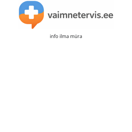
Skip
to
content
info ilma müra