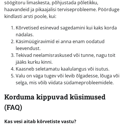
söögitoru limaskesta, põhjustada põletikku,
haavandeid ja pikaajalisi terviseprobleeme. Pöörduge
kindlasti arsti poole, kui:
Kõrvetised esinevad sagedamini kui kaks korda
nädalas.
Käsimüügiravimid ei anna enam oodatud
leevendust.
Tekivad neelamisraskused või tunne, nagu toit
jääks kurku kinni.
Kaasneb seletamatu kaalulangus või isutus.
Valu on väga tugev või levib õlgadesse, lõuga või
selga, mis võib viidata südameprobleemidele.
Korduma kippuvad küsimused
(FAQ)
Kas vesi aitab kõrvetiste vastu?