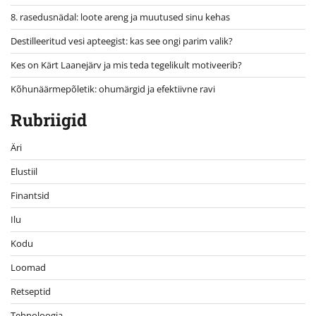
8. rasedusnädal: loote areng ja muutused sinu kehas
Destilleeritud vesi apteegist: kas see ongi parim valik?
Kes on Kärt Laanejärv ja mis teda tegelikult motiveerib?
Kõhunäärmepõletik: ohumärgid ja efektiivne ravi
Rubriigid
Äri
Elustiil
Finantsid
Ilu
Kodu
Loomad
Retseptid
Tehnoloogia