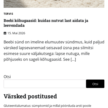
TERVIS
Beebi kõhugaasid: kuidas nutvat last aidata ja
leevendada
15. Mai 2026
Beebi sünd on imeline elumuutev sündmus, kuid paljud
värsked lapsevanemad seisavad üsna pea silmitsi
esimese suure väljakutsega: lapse nutuga, mille
põhjuseks on sageli kõhugaasid. See […]
Otsi
Otsi
Värsked postitused
Gluteenitalumatus: sümptomid ja millal pöörduda arsti poole