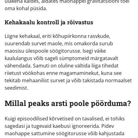
ülakeha kaldes, aidates maohappel gravitatsiooni toel
oma kohal püsida.
Kehakaalu kontroll ja rõivastus
Liigne kehakaal, eriti kõhupiirkonna rasvkude,
suurendab survet maole, mis omakorda surub
maosisu ülespoole söögitorusse. Isegi väike
kaalulangus võib sageli sümptomeid märgatavalt
vähendada. Samuti on oluline vältida liiga tihedat
riietust vöökohas enne magamaminekut, kuna see
tekitab mehaanilist survet ja võib takistada normaalset
seedimist.
Millal peaks arsti poole pöörduma?
Kuigi episoodilised kõrvetised on tavalised, ei tohiks
sagedasi ja tugevaid kaebusi ignoreerida. Pidev
maohappe sattumine söögitorusse võib kahjustada