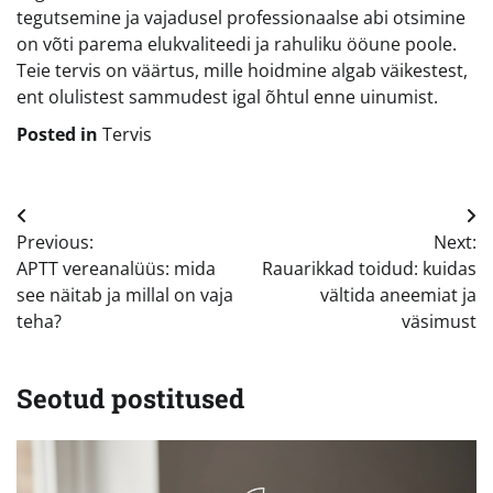
tegutsemine ja vajadusel professionaalse abi otsimine
on võti parema elukvaliteedi ja rahuliku ööune poole.
Teie tervis on väärtus, mille hoidmine algab väikestest,
ent olulistest sammudest igal õhtul enne uinumist.
Posted in
Tervis
Navigeerimine
Previous:
Next:
APTT vereanalüüs: mida
Rauarikkad toidud: kuidas
see näitab ja millal on vaja
vältida aneemiat ja
teha?
väsimust
Seotud postitused