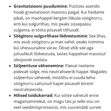
Gravitatsiooni puudumine:
Püstises asendis
hoiab gravitatsioon maosisu paigal. Kui heidame
pikali, on maohappel kergem liikuda söögitorru,
eriti kui sulgurlihas, mis peaks sissepääsu
sulgema, ei tööta piisavalt tõhusalt.
Söögitoru sulgurlihase lõdvestumine:
See lihas,
mis asub söögitoru ja mao vahel, peaks toimima
kui ühesuunaline värav. Öösel võib see aga
juhuslikult lõdvestuda, lastes happelisel maosisul
ülespoole voolata.
Süljeerituse vähenemine:
Päeval neelame
pidevalt sülge, mis neutraliseerib happe. Magades
süljeeritus väheneb, mistõttu ei suuda keha
söögitorru sattunud hapet piisavalt kiiresti
neutraliseerida.
Hilised toidukorrad:
Kui sööte vahetult enne
magamaminekut, on magu täis ja selle sisu on
veel seedimisprotsessis, mis suurendab survet