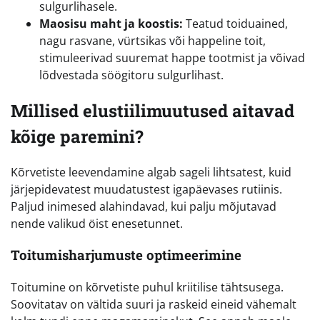
sulgurlihasele.
Maosisu maht ja koostis:
Teatud toiduained,
nagu rasvane, vürtsikas või happeline toit,
stimuleerivad suuremat happe tootmist ja võivad
lõdvestada söögitoru sulgurlihast.
Millised elustiilimuutused aitavad
kõige paremini?
Kõrvetiste leevendamine algab sageli lihtsatest, kuid
järjepidevatest muudatustest igapäevases rutiinis.
Paljud inimesed alahindavad, kui palju mõjutavad
nende valikud öist enesetunnet.
Toitumisharjumuste optimeerimine
Toitumine on kõrvetiste puhul kriitilise tähtsusega.
Soovitatav on vältida suuri ja raskeid eineid vähemalt