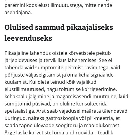
paremini koos elustiilimuutustega, mitte nende
asendajana.
Olulised sammud pikaajaliseks
leevenduseks
Pikaajaline lahendus öistele kõrvetistele peitub
järjepidevuses ja terviklikus lähenemises. See ei
tähenda vaid sümptomite peitmist ravimitega, vaid
põhjuste väljaselgitamist ja oma keha signaalide
kuulamist. Kui olete teinud kõik vajalikud
elustiilimuutused, nagu toitumise korrigeerimine,
kehakaalu jälgimine ja magamisasendi muutmine, kuid
sümptomid püsivad, on oluline konsulteerida
spetsialistiga. Arst saab vajadusel määrata täiendavad
uuringud, näiteks gastroskoopia või pH-meetria, et
saada täpne ülevaade söögitoru ja mao olukorrast.
Ärge laske kõrvetistel oma und röövida – teadlik