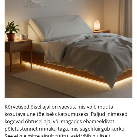
Kõrvetised öisel ajal on vaevus, mis võib muuta
kosutava une tõeliseks katsumuseks. Paljud inimesed
kogevad õhtusel ajal või magades ebameeldivat
põletustunnet rinnaku taga, mis sageli kiirgub kurku.
See ei ole mitte ainult tüütu, vaid võib oluliselt