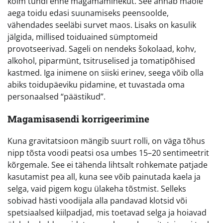
kolm tundi enne magamaminekut. See annab maole
aega toidu edasi suunamiseks peensoolde,
vähendades seeläbi survet maos. Lisaks on kasulik
jälgida, millised toiduained sümptomeid
provotseerivad. Sageli on nendeks šokolaad, kohv,
alkohol, piparmünt, tsitruselised ja tomatipõhised
kastmed. Iga inimene on siiski erinev, seega võib olla
abiks toidupäeviku pidamine, et tuvastada oma
personaalsed “päästikud”.
Magamisasendi korrigeerimine
Kuna gravitatsioon mängib suurt rolli, on väga tõhus
nipp tõsta voodi peatsi osa umbes 15–20 sentimeetrit
kõrgemale. See ei tähenda lihtsalt rohkemate patjade
kasutamist pea all, kuna see võib painutada kaela ja
selga, vaid pigem kogu ülakeha tõstmist. Selleks
sobivad hästi voodijala alla pandavad klotsid või
spetsiaalsed kiilpadjad, mis toetavad selga ja hoiavad