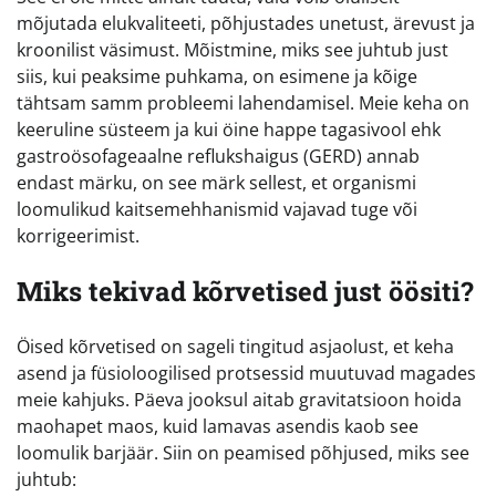
mõjutada elukvaliteeti, põhjustades unetust, ärevust ja
kroonilist väsimust. Mõistmine, miks see juhtub just
siis, kui peaksime puhkama, on esimene ja kõige
tähtsam samm probleemi lahendamisel. Meie keha on
keeruline süsteem ja kui öine happe tagasivool ehk
gastroösofageaalne reflukshaigus (GERD) annab
endast märku, on see märk sellest, et organismi
loomulikud kaitsemehhanismid vajavad tuge või
korrigeerimist.
Miks tekivad kõrvetised just öösiti?
Öised kõrvetised on sageli tingitud asjaolust, et keha
asend ja füsioloogilised protsessid muutuvad magades
meie kahjuks. Päeva jooksul aitab gravitatsioon hoida
maohapet maos, kuid lamavas asendis kaob see
loomulik barjäär. Siin on peamised põhjused, miks see
juhtub: