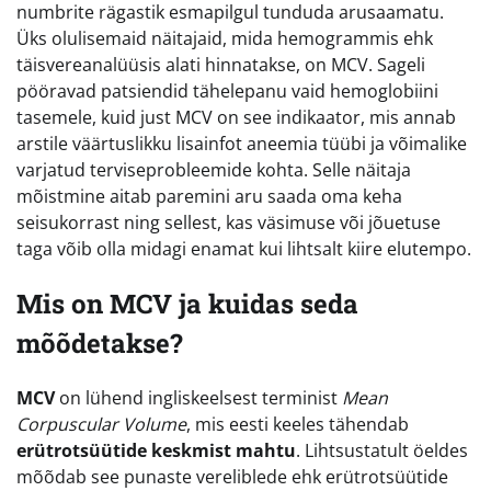
numbrite rägastik esmapilgul tunduda arusaamatu.
Üks olulisemaid näitajaid, mida hemogrammis ehk
täisvereanalüüsis alati hinnatakse, on MCV. Sageli
pööravad patsiendid tähelepanu vaid hemoglobiini
tasemele, kuid just MCV on see indikaator, mis annab
arstile väärtuslikku lisainfot aneemia tüübi ja võimalike
varjatud terviseprobleemide kohta. Selle näitaja
mõistmine aitab paremini aru saada oma keha
seisukorrast ning sellest, kas väsimuse või jõuetuse
taga võib olla midagi enamat kui lihtsalt kiire elutempo.
Mis on MCV ja kuidas seda
mõõdetakse?
MCV
on lühend ingliskeelsest terminist
Mean
Corpuscular Volume
, mis eesti keeles tähendab
erütrotsüütide keskmist mahtu
. Lihtsustatult öeldes
mõõdab see punaste vereliblede ehk erütrotsüütide