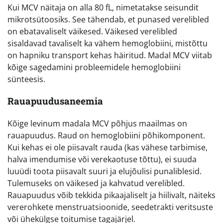
Kui MCV näitaja on alla 80 fL, nimetatakse seisundit
mikrotsütoosiks. See tähendab, et punased verelibled
on ebatavaliselt väikesed. Väikesed verelibled
sisaldavad tavaliselt ka vähem hemoglobiini, mistõttu
on hapniku transport kehas häiritud. Madal MCV viitab
kõige sagedamini probleemidele hemoglobiini
sünteesis.
Rauapuudusaneemia
Kõige levinum madala MCV põhjus maailmas on
rauapuudus. Raud on hemoglobiini põhikomponent.
Kui kehas ei ole piisavalt rauda (kas vähese tarbimise,
halva imendumise või verekaotuse tõttu), ei suuda
luuüdi toota piisavalt suuri ja elujõulisi punaliblesid.
Tulemuseks on väikesed ja kahvatud verelibled.
Rauapuudus võib tekkida pikaajaliselt ja hiilivalt, näiteks
vererohkete menstruatsioonide, seedetrakti veritsuste
või ühekülgse toitumise tagajärjel.