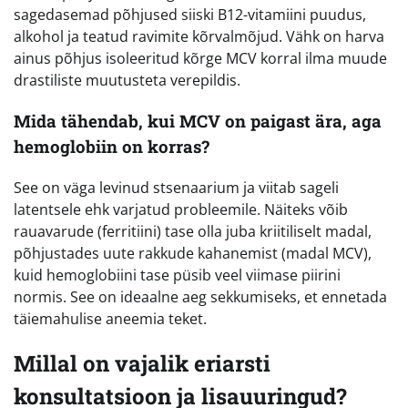
sagedasemad põhjused siiski B12-vitamiini puudus,
alkohol ja teatud ravimite kõrvalmõjud. Vähk on harva
ainus põhjus isoleeritud kõrge MCV korral ilma muude
drastiliste muutusteta verepildis.
Mida tähendab, kui MCV on paigast ära, aga
hemoglobiin on korras?
See on väga levinud stsenaarium ja viitab sageli
latentsele ehk varjatud probleemile. Näiteks võib
rauavarude (ferritiini) tase olla juba kriitiliselt madal,
põhjustades uute rakkude kahanemist (madal MCV),
kuid hemoglobiini tase püsib veel viimase piirini
normis. See on ideaalne aeg sekkumiseks, et ennetada
täiemahulise aneemia teket.
Millal on vajalik eriarsti
konsultatsioon ja lisauuringud?