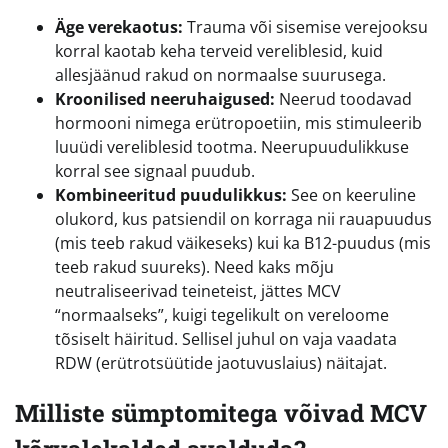
Äge verekaotus:
Trauma või sisemise verejooksu
korral kaotab keha terveid vereliblesid, kuid
allesjäänud rakud on normaalse suurusega.
Kroonilised neeruhaigused:
Neerud toodavad
hormooni nimega erütropoetiin, mis stimuleerib
luuüdi vereliblesid tootma. Neerupuudulikkuse
korral see signaal puudub.
Kombineeritud puudulikkus:
See on keeruline
olukord, kus patsiendil on korraga nii rauapuudus
(mis teeb rakud väikeseks) kui ka B12-puudus (mis
teeb rakud suureks). Need kaks mõju
neutraliseerivad teineteist, jättes MCV
“normaalseks”, kuigi tegelikult on vereloome
tõsiselt häiritud. Sellisel juhul on vaja vaadata
RDW (erütrotsüütide jaotuvuslaius) näitajat.
Milliste sümptomitega võivad MCV