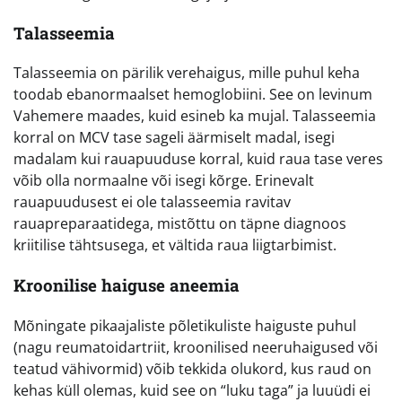
Talasseemia
Talasseemia on pärilik verehaigus, mille puhul keha
toodab ebanormaalset hemoglobiini. See on levinum
Vahemere maades, kuid esineb ka mujal. Talasseemia
korral on MCV tase sageli äärmiselt madal, isegi
madalam kui rauapuuduse korral, kuid raua tase veres
võib olla normaalne või isegi kõrge. Erinevalt
rauapuudusest ei ole talasseemia ravitav
rauapreparaatidega, mistõttu on täpne diagnoos
kriitilise tähtsusega, et vältida raua liigtarbimist.
Kroonilise haiguse aneemia
Mõningate pikaajaliste põletikuliste haiguste puhul
(nagu reumatoidartriit, kroonilised neeruhaigused või
teatud vähivormid) võib tekkida olukord, kus raud on
kehas küll olemas, kuid see on “luku taga” ja luuüdi ei