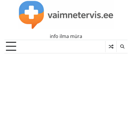
Skip
to
content
info ilma müra