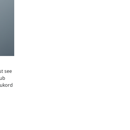
st see
mub
lukord