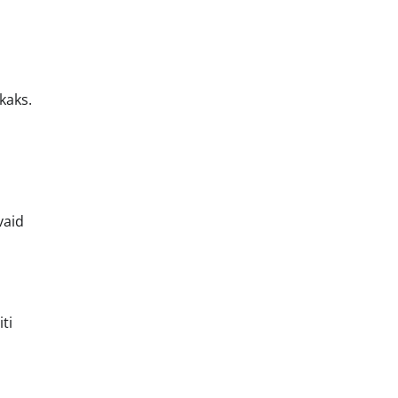
kaks.
vaid
ti