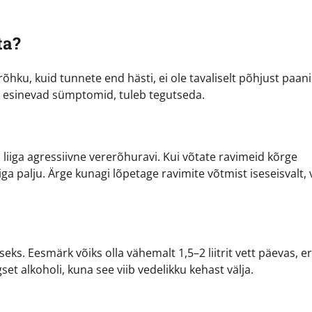
ta?
ku, kuid tunnete end hästi, ei ole tavaliselt põhjust paani
 aga esinevad sümptomid, tuleb tegutseda.
iiga agressiivne vererõhuravi. Kui võtate ravimeid kõrge
ga palju. Ärge kunagi lõpetage ravimite võtmist iseseisvalt, 
s. Eesmärk võiks olla vähemalt 1,5–2 liitrit vett päevas, eri
et alkoholi, kuna see viib vedelikku kehast välja.