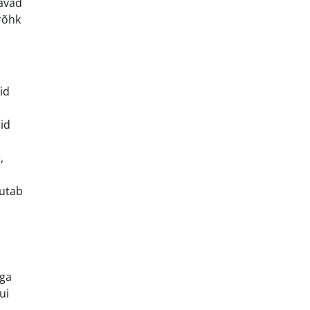
tavad
rõhk
id
id
,
jutab
uga
ui