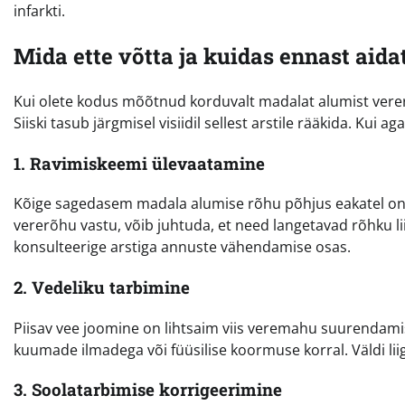
infarkti.
Mida ette võtta ja kuidas ennast aida
Kui olete kodus mõõtnud korduvalt madalat alumist vererõh
Siiski tasub järgmisel visiidil sellest arstile rääkida. Kui
1. Ravimiskeemi ülevaatamine
Kõige sagedasem madala alumise rõhu põhjus eakatel on l
vererõhu vastu, võib juhtuda, et need langetavad rõhku lii
konsulteerige arstiga annuste vähendamise osas.
2. Vedeliku tarbimine
Piisav vee joomine on lihtsaim viis veremahu suurendamisek
kuumade ilmadega või füüsilise koormuse korral. Väldi liigs
3. Soolatarbimise korrigeerimine