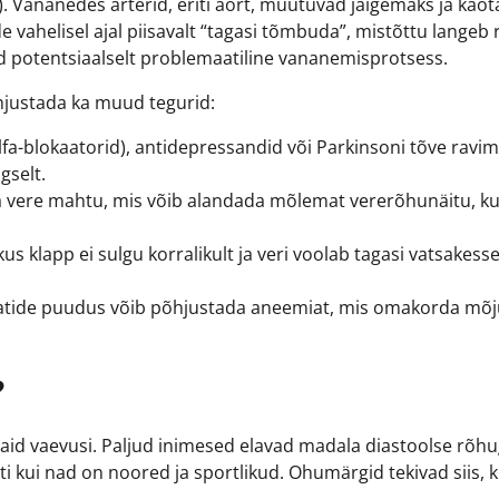
). Vananedes arterid, eriti aort, muutuvad jäigemaks ja kao
vahelisel ajal piisavalt “tagasi tõmbuda”, mistõttu langeb 
kuid potentsiaalselt problemaatiline vananemisprotsess.
õhjustada ka muud tegurid:
fa-blokaatorid), antidepressandid või Parkinsoni tõve ravim
gselt.
 vere mahtu, mis võib alandada mõlemat vererõhunäitu, ku
us klapp ei sulgu korralikult ja veri voolab tagasi vatsakesse
laatide puudus võib põhjustada aneemiat, mis omakorda mõ
?
vaid vaevusi. Paljud inimesed elavad madala diastoolse rõh
 kui nad on noored ja sportlikud. Ohumärgid tekivad siis, k