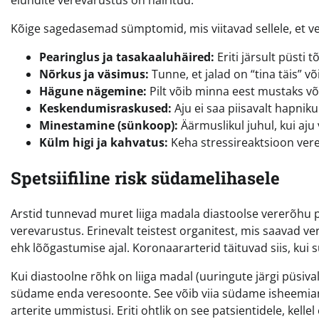
elundite verevarustus on häiritud.
Kõige sagedasemad sümptomid, mis viitavad sellele, et ve
Pearinglus ja tasakaaluhäired:
Eriti järsult püsti 
Nõrkus ja väsimus:
Tunne, et jalad on “tina täis” v
Hägune nägemine:
Pilt võib minna eest mustaks võ
Keskendumisraskused:
Aju ei saa piisavalt hapniku
Minestamine (sünkoop):
Äärmuslikul juhul, kui aju
Külm higi ja kahvatus:
Keha stressireaktsioon vere
Spetsiifiline risk südamelihasele
Arstid tunnevad muret liiga madala diastoolse vererõhu 
verevarustus. Erinevalt teistest organitest, mis saavad v
ehk lõõgastumise ajal. Koronaararterid täituvad siis, kui
Kui diastoolne rõhk on liiga madal (uuringute järgi püsivalt
südame enda veresoonte. See võib viia südame isheemiani
arterite ummistusi. Eriti ohtlik on see patsientidele, kel