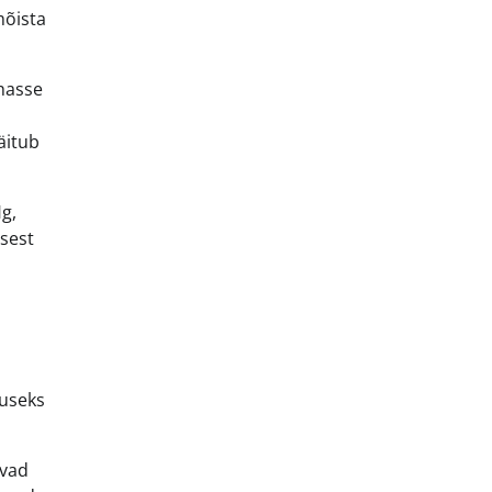
mõista
ehasse
äitub
g,
 sest
juseks
uvad