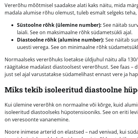
Vererõhu mõõtmisel saadakse alati kaks näitu, mida mär
madala alumise rõhu olemust, tuleb esmalt selgeks teha
Süstoolne rõhk (ülemine number):
See näitab surv
laiali. See on maksimaalne rõhk südametsükli ajal.
Diastoolne rõhk (alumine number):
See näitab sur
uuesti verega. See on minimaalne rõhk südametsükli
Normaalseks vererõhuks loetakse üldjuhul näitu alla 13
räägitakse madalast diastoolsest vererõhust. See faas – d
just sel ajal varustatakse südamelihast ennast vere ja ha
Miks tekib isoleeritud diastoolne hü
Kui ülemine vererõhk on normaalne või kõrge, kuid alum
isoleeritud diastoolseks hüpotensiooniks. See on eriti l
on veresoonte vananemine.
Noore inimese arterid on elastsed – nad venivad, kui süd