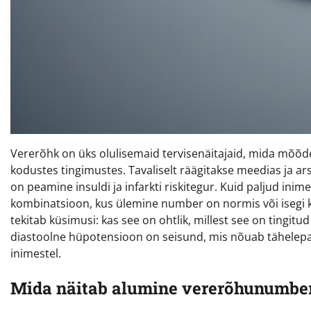
Vererõhk on üks olulisemaid tervisenäitajaid, mida mõõdet
kodustes tingimustes. Tavaliselt räägitakse meedias ja ar
on peamine insuldi ja infarkti riskitegur. Kuid paljud in
kombinatsioon, kus ülemine number on normis või isegi 
tekitab küsimusi: kas see on ohtlik, millest see on tingi
diastoolne hüpotensioon on seisund, mis nõuab tähelepa
inimestel.
Mida näitab alumine vererõhunumbe