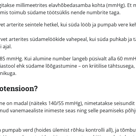
gitakse millimeetrites elavhõbedasamba kohta (mmHg). Et 
, mis toimub südame töötsüklis nende numbrite taga.
et arterite seintele hetkel, kui süda lööb ja pumpab vere k
vet arterites südamelöökide vahepeal, kui süda puhkab ja t
 ajal.
0/85 mmHg. Kui alumine number langeb püsivalt alla 60 mmH
iastool ehk südame lõõgastumine – on kriitilise tähtsusega,
pnikuga.
potensioon?
ine on madal (näiteks 140/55 mmHg), nimetatakse seisundit
evinud vanemaealiste inimeste seas ning selle peamiseks põh
a pumpab verd (hoides ülemist rõhku kontrolli all), ja tõmb