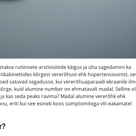
akse rutiinsete arstivisiitide käigus ja üha sagedamini ka
stikabinettides kõrgest vererõhust ehk hüpertensioonist, se
imesed satuvad segadusse, kui vererõhuaparaadi ekraanile il
kõrge, kuid alumine number on ehmatavalt madal. Selline o
tud ja kas seda peaks ravima? Madal alumine vererõhk ehk
nu, eriti kui see esineb koos sümptomitega või eakamatel
r?