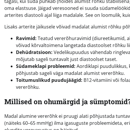
tagasi, kui süda puhkab (hoides alumist rõhku stabiilsena
oma elastsuse. Jäigad veresooned ei suuda südamelöökide 
arterites diastooli ajal liiga madalale. See on loomulik, 
Lisaks arterite jäikusele võivad madalat alumist rõhku p
Ravimid:
Teatud vererõhuravimid (diureetikumid, al
võivad kõrvaltoimena langetada diastoolset rõhku lii
Dehüdratsioon:
Vedelikupuudus vähendab ringleva
mõjutab sageli tuntavalt just diastoolset taset.
Südameklapi probleemid:
Aordiklapi puudulikkus, k
põhjustab sageli väga madalat alumist vererõhku.
Toitumuslikud puudujäägid:
B12-vitamiini või fo
vererõhku.
Millised on ohumärgid ja sümptomid
Madal alumine vererõhk ei pruugi alati põhjustada tunta
(näiteks 60–65 mmHg) ilma igasuguste probleemideta, eriti