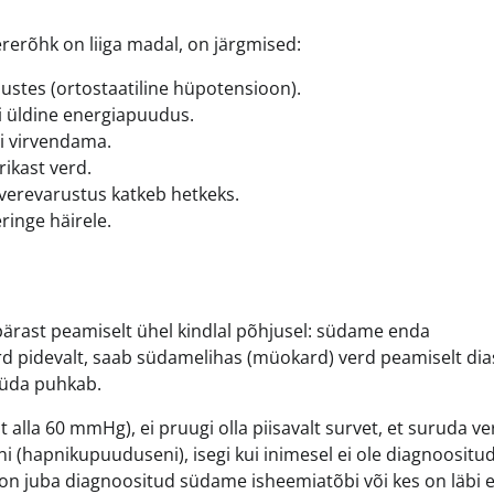
rerõhk on liiga madal, on järgmised:
tõustes (ortostaatiline hüpotensioon).
õi üldine energiapuudus.
i virvendama.
rikast verd.
 verevarustus katkeb hetkeks.
ringe häirele.
pärast peamiselt ühel kindlal põhjusel: südame enda
erd pidevalt, saab südamelihas (müokard) verd peamiselt dia
 süda puhkab.
 alla 60 mmHg), ei pruugi olla piisavalt survet, et suruda ver
 (hapnikupuuduseni), isegi kui inimesel ei ole diagnoositu
lel on juba diagnoositud südame isheemiatõbi või kes on läbi 