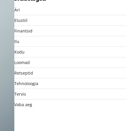
Äri
Elustiil
Finantsid
Ilu
Kodu
Loomad
Retseptid
Tehnoloogia
Tervis
Vaba aeg