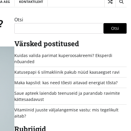
A AEG
KONTAKTILEHT
Otsi
?
Otsi
Värsked postitused
Kuidas valida parimat kuperoosakreemi? Eksperdi
nõuanded
Katusepapi 6 silmakliinik pakub nüüd kaasaegset ravi
Maka kapslid: kas need tõesti aitavad energiat tõsta?
Saue apteek laiendab teenuseid ja parandab ravimite
kättesaadavust
Vitamiinid juuste väljalangemise vastu: mis tegelikult
aitab?
Rubriigid