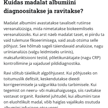
Kuidas madalat albumiini
diagnoositakse ja ravitakse?
Madalat albumiini avastatakse tavaliselt rutiinse
vereanalüüsiga, mida nimetatakse biokeemiliseks
vereanalüüsiks. Kui arst näeb madalat taset, ei piirdu ta
vaid tulemuse fikseerimisega, vaid asub otsima selle
põhjust. See hõlmab sageli täiendavaid analüüse, nagu
uriinianalüüs (valgu leidmiseks uriinis),
maksafunktsiooni testid, põletikunäitajate (nagu CRP)
kontrollimine ja vajadusel pildidiagnostika.
Ravi sõltub täielikult algpõhjusest. Kui põhjuseks on
toitumuslik defitsiit, keskendutakse dieedi
korrigeerimisele ja valgurikka toidu tarbimisele. Kui
tegemist on neeru- või maksahaigusega, siis ravitakse
vastavat organit. Rasketel juhtudel, kui albumiini tase
on eluohtlikult madal, võib haiglas vajalikuks osutuda
albumiini infusioon otse veeni.