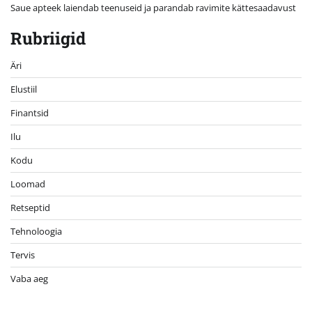
Saue apteek laiendab teenuseid ja parandab ravimite kättesaadavust
Rubriigid
Äri
Elustiil
Finantsid
Ilu
Kodu
Loomad
Retseptid
Tehnoloogia
Tervis
Vaba aeg