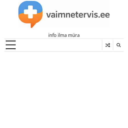
Skip
to
content
info ilma müra