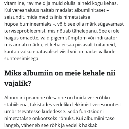
vitamiine, ravimeid ja muid olulisi aineid kogu kehas.
Kui vereanalüüs näitab madalat albumiinitaset –
seisundit, mida meditsiinis nimetatakse
hüpoalbumineemiaks –, võib see olla märk sügavamast
terviseprobleemist, mis nõuab tähelepanu. See ei ole
haigus omaette, vaid pigem sümptom või indikaator,
mis annab märku, et keha ei saa piisavalt toitaineid,
kaotab valku ebatavalisel viisil või on hädas valkude
sünteesimisega.
Miks albumiin on meie kehale nii
vajalik?
Albumiini peamine ülesanne on hoida vererõhku
stabiilsena, takistades vedeliku lekkimist veresoontest
ümbritsevatesse kudedesse. Seda funktsiooni
nimetatakse onkootseks rõhuks. Kui albumiini tase
langeb, väheneb see rõhk ja vedelik hakkab