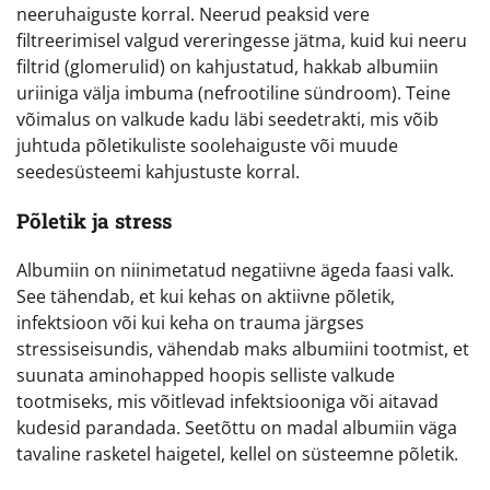
neeruhaiguste korral. Neerud peaksid vere
filtreerimisel valgud vereringesse jätma, kuid kui neeru
filtrid (glomerulid) on kahjustatud, hakkab albumiin
uriiniga välja imbuma (nefrootiline sündroom). Teine
võimalus on valkude kadu läbi seedetrakti, mis võib
juhtuda põletikuliste soolehaiguste või muude
seedesüsteemi kahjustuste korral.
Põletik ja stress
Albumiin on niinimetatud negatiivne ägeda faasi valk.
See tähendab, et kui kehas on aktiivne põletik,
infektsioon või kui keha on trauma järgses
stressiseisundis, vähendab maks albumiini tootmist, et
suunata aminohapped hoopis selliste valkude
tootmiseks, mis võitlevad infektsiooniga või aitavad
kudesid parandada. Seetõttu on madal albumiin väga
tavaline rasketel haigetel, kellel on süsteemne põletik.