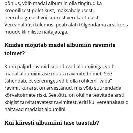
põhjus, võib madal albumiin olla tingitud ka
kroonilisest põletikust, maksahaigusest,
neeruhaigusest või suurest verekaotusest.
Vereanalüüsi tulemusi peab alati tõlgendama arst koos
muude kliiniliste näitajatega.
Kuidas mõjutab madal albumiin ravimite
toimet?
Kuna paljud ravimid seonduvad albumiiniga, võib
madal albumiinitase muuta ravimite toimet. See
tähendab, et vereringes võib olla rohkem “vaba”
ravimit kui arst on arvestanud, mis võib suurendada
kõrvaltoimete riski. Seetõttu on oluline teavitada arsti
kõigist tarvitatavatest ravimitest, eriti kui vereanalüüsid
näitavad madalat albumiini.
Kui kiiresti albumiini tase taastub?