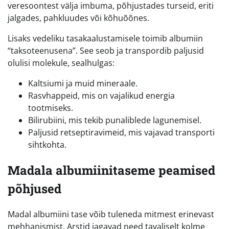
veresoontest välja imbuma, põhjustades turseid, eriti
jalgades, pahkluudes või kõhuõõnes.
Lisaks vedeliku tasakaalustamisele toimib albumiin
“taksoteenusena”. See seob ja transpordib paljusid
olulisi molekule, sealhulgas:
Kaltsiumi ja muid mineraale.
Rasvhappeid, mis on vajalikud energia
tootmiseks.
Bilirubiini, mis tekib punaliblede lagunemisel.
Paljusid retseptiravimeid, mis vajavad transporti
sihtkohta.
Madala albumiinitaseme peamised
põhjused
Madal albumiini tase võib tuleneda mitmest erinevast
mehhanismist. Arstid jagavad need tavaliselt kolme