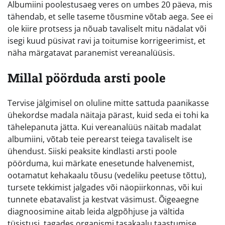
Albumiini poolestusaeg veres on umbes 20 päeva, mis
tähendab, et selle taseme tõusmine võtab aega. See ei
ole kiire protsess ja nõuab tavaliselt mitu nädalat või
isegi kuud püsivat ravi ja toitumise korrigeerimist, et
näha märgatavat paranemist vereanalüüsis.
Millal pöörduda arsti poole
Tervise jälgimisel on oluline mitte sattuda paanikasse
ühekordse madala näitaja pärast, kuid seda ei tohi ka
tähelepanuta jätta. Kui vereanalüüs näitab madalat
albumiini, võtab teie perearst teiega tavaliselt ise
ühendust. Siiski peaksite kindlasti arsti poole
pöörduma, kui märkate enesetunde halvenemist,
ootamatut kehakaalu tõusu (vedeliku peetuse tõttu),
tursete tekkimist jalgades või näopiirkonnas, või kui
tunnete ebatavalist ja kestvat väsimust. Õigeaegne
diagnoosimine aitab leida algpõhjuse ja vältida
tüsistusi, tagades organismi tasakaalu taastumise.