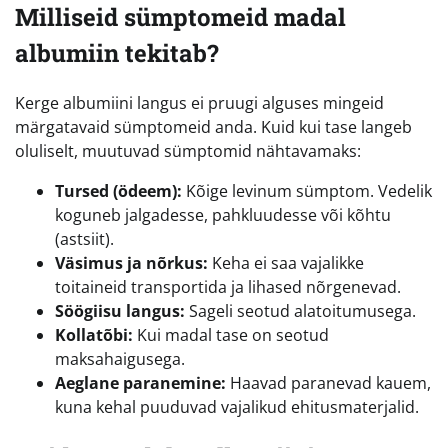
Milliseid sümptomeid madal
albumiin tekitab?
Kerge albumiini langus ei pruugi alguses mingeid
märgatavaid sümptomeid anda. Kuid kui tase langeb
oluliselt, muutuvad sümptomid nähtavamaks:
Tursed (ödeem):
Kõige levinum sümptom. Vedelik
koguneb jalgadesse, pahkluudesse või kõhtu
(astsiit).
Väsimus ja nõrkus:
Keha ei saa vajalikke
toitaineid transportida ja lihased nõrgenevad.
Söögiisu langus:
Sageli seotud alatoitumusega.
Kollatõbi:
Kui madal tase on seotud
maksahaigusega.
Aeglane paranemine:
Haavad paranevad kauem,
kuna kehal puuduvad vajalikud ehitusmaterjalid.