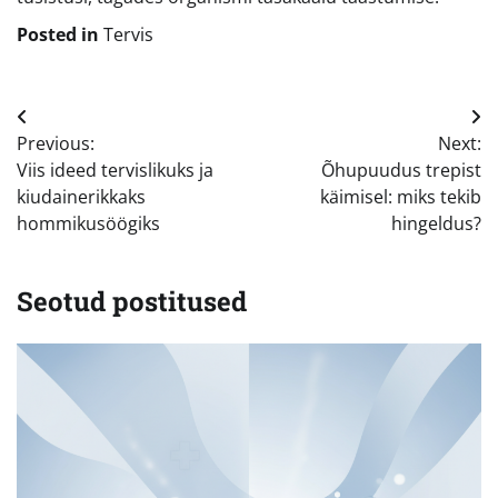
Posted in
Tervis
Navigeerimine
Previous:
Next:
Viis ideed tervislikuks ja
Õhupuudus trepist
kiudainerikkaks
käimisel: miks tekib
hommikusöögiks
hingeldus?
Seotud postitused