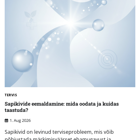
TERVIS
Sapikivide eemaldamine: mida oodata ja kuidas
taastuda?
1. Aug 2026
Sapikivid on levinud terviseprobleem, mis võib
põhjustada märkimisväärset ebamugavust ja