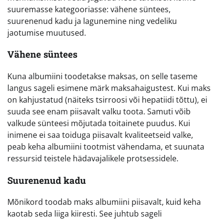
suuremasse kategooriasse: vähene süntees,
suurenenud kadu ja lagunemine ning vedeliku
jaotumise muutused.
Vähene süntees
Kuna albumiini toodetakse maksas, on selle taseme
langus sageli esimene märk maksahaigustest. Kui maks
on kahjustatud (näiteks tsirroosi või hepatiidi tõttu), ei
suuda see enam piisavalt valku toota. Samuti võib
valkude sünteesi mõjutada toitainete puudus. Kui
inimene ei saa toiduga piisavalt kvaliteetseid valke,
peab keha albumiini tootmist vähendama, et suunata
ressursid teistele hädavajalikele protsessidele.
Suurenenud kadu
Mõnikord toodab maks albumiini piisavalt, kuid keha
kaotab seda liiga kiiresti. See juhtub sageli