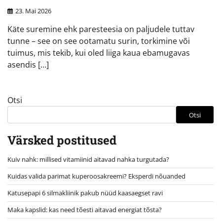
23. Mai 2026
Käte suremine ehk paresteesia on paljudele tuttav
tunne – see on see ootamatu surin, torkimine või
tuimus, mis tekib, kui oled liiga kaua ebamugavas
asendis […]
Otsi
Otsi
Värsked postitused
Kuiv nahk: millised vitamiinid aitavad nahka turgutada?
Kuidas valida parimat kuperoosakreemi? Eksperdi nõuanded
Katusepapi 6 silmakliinik pakub nüüd kaasaegset ravi
Maka kapslid: kas need tõesti aitavad energiat tõsta?