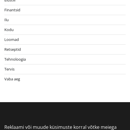
Finantsid
Ilu
Kodu
Loomad
Retseptid
Tehnoloogia
Tervis
Vaba aeg
Reklaami või muude küsimuste korral võtke meiega