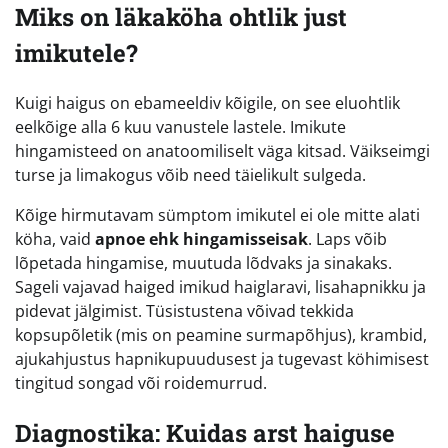
Miks on läkaköha ohtlik just
imikutele?
Kuigi haigus on ebameeldiv kõigile, on see eluohtlik
eelkõige alla 6 kuu vanustele lastele. Imikute
hingamisteed on anatoomiliselt väga kitsad. Väikseimgi
turse ja limakogus võib need täielikult sulgeda.
Kõige hirmutavam sümptom imikutel ei ole mitte alati
köha, vaid
apnoe ehk hingamisseisak
. Laps võib
lõpetada hingamise, muutuda lõdvaks ja sinakaks.
Sageli vajavad haiged imikud haiglaravi, lisahapnikku ja
pidevat jälgimist. Tüsistustena võivad tekkida
kopsupõletik (mis on peamine surmapõhjus), krambid,
ajukahjustus hapnikupuudusest ja tugevast köhimisest
tingitud songad või roidemurrud.
Diagnostika: Kuidas arst haiguse