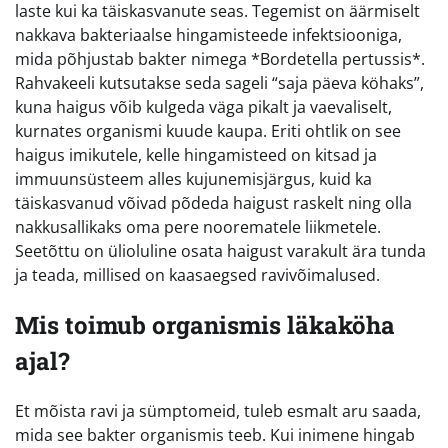
laste kui ka täiskasvanute seas. Tegemist on äärmiselt
nakkava bakteriaalse hingamisteede infektsiooniga,
mida põhjustab bakter nimega *Bordetella pertussis*.
Rahvakeeli kutsutakse seda sageli “saja päeva köhaks”,
kuna haigus võib kulgeda väga pikalt ja vaevaliselt,
kurnates organismi kuude kaupa. Eriti ohtlik on see
haigus imikutele, kelle hingamisteed on kitsad ja
immuunsüsteem alles kujunemisjärgus, kuid ka
täiskasvanud võivad põdeda haigust raskelt ning olla
nakkusallikaks oma pere noorematele liikmetele.
Seetõttu on ülioluline osata haigust varakult ära tunda
ja teada, millised on kaasaegsed ravivõimalused.
Mis toimub organismis läkaköha
ajal?
Et mõista ravi ja sümptomeid, tuleb esmalt aru saada,
mida see bakter organismis teeb. Kui inimene hingab