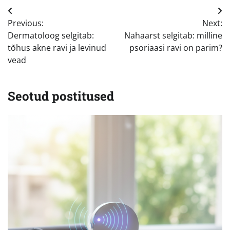
Navigeerimine
Previous:
Next:
Dermatoloog selgitab:
Nahaarst selgitab: milline
tõhus akne ravi ja levinud
psoriaasi ravi on parim?
vead
Seotud postitused