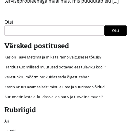
terviseprobleemiga maailmas, mis puudutab elu […]
Otsi
Otsi
Värsked postitused
Kes on Taavi Metsma ja miks ta rambivalgusesse tõusis?
Haridus 6.0: millised muutused ootavad ees tuleviku kooli?
Veresuhkru mõõtmine: kuidas seda õigesti teha?
Katrin Kruus avameelselt: minu elutee ja suurimad võidud
Aurumasin lastele: kuidas valida hariv ja turvaline mudel?
Rubriigid
Äri
Elustiil