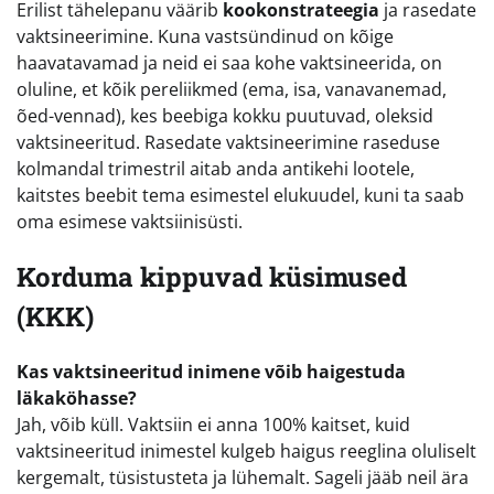
Erilist tähelepanu väärib
kookonstrateegia
ja rasedate
vaktsineerimine. Kuna vastsündinud on kõige
haavatavamad ja neid ei saa kohe vaktsineerida, on
oluline, et kõik pereliikmed (ema, isa, vanavanemad,
õed-vennad), kes beebiga kokku puutuvad, oleksid
vaktsineeritud. Rasedate vaktsineerimine raseduse
kolmandal trimestril aitab anda antikehi lootele,
kaitstes beebit tema esimestel elukuudel, kuni ta saab
oma esimese vaktsiinisüsti.
Korduma kippuvad küsimused
(KKK)
Kas vaktsineeritud inimene võib haigestuda
läkaköhasse?
Jah, võib küll. Vaktsiin ei anna 100% kaitset, kuid
vaktsineeritud inimestel kulgeb haigus reeglina oluliselt
kergemalt, tüsistusteta ja lühemalt. Sageli jääb neil ära