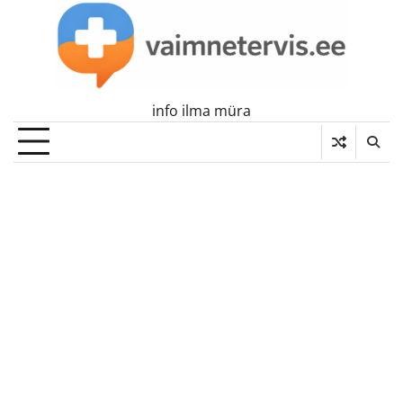
Skip
to
content
info ilma müra