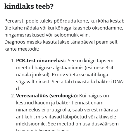
kindlaks teeb?
Perearsti poole tuleks pöörduda kohe, kui köha kestab
üle kahe nädala või kui köhaga kaasneb oksendamine,
hingamisraskused või iseloomulik vilin.
Diagnoosimiseks kasutatakse tänapäeval peamiselt
kahte meetodit:
PCR-test ninaneelust:
See on kõige täpsem
meetod haiguse algstaadiumis (esimese 3–4
nädala jooksul). Proov võetakse vatitikuga
sügavalt ninast. See aitab tuvastada bakteri DNA-
d.
Vereeanalüüs (seroloogia):
Kui haigus on
kestnud kauem ja bakterit ennast enam
ninaneelus ei pruugi olla, saab verest määrata
antikehi, mis viitavad läbipõetud või aktiivsele
infektsioonile. See meetod on usaldusväärsem
haiguse hilisemas faasis.