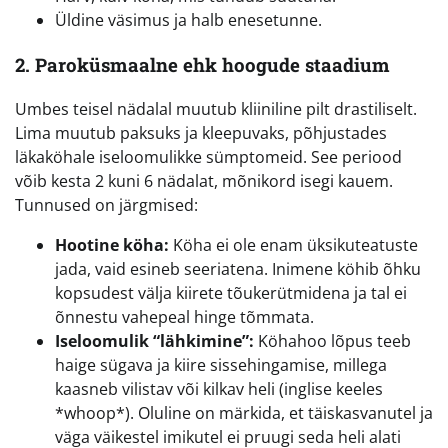
Üldine väsimus ja halb enesetunne.
2. Paroküsmaalne ehk hoogude staadium
Umbes teisel nädalal muutub kliiniline pilt drastiliselt.
Lima muutub paksuks ja kleepuvaks, põhjustades
läkaköhale iseloomulikke sümptomeid. See periood
võib kesta 2 kuni 6 nädalat, mõnikord isegi kauem.
Tunnused on järgmised:
Hootine köha:
Köha ei ole enam üksikuteatuste
jada, vaid esineb seeriatena. Inimene köhib õhku
kopsudest välja kiirete tõukerütmidena ja tal ei
õnnestu vahepeal hinge tõmmata.
Iseloomulik “lähkimine”:
Köhahoo lõpus teeb
haige sügava ja kiire sissehingamise, millega
kaasneb vilistav või kilkav heli (inglise keeles
*whoop*). Oluline on märkida, et täiskasvanutel ja
väga väikestel imikutel ei pruugi seda heli alati