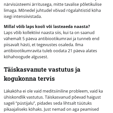
närvisüsteemi ärritusega, mitte tavalise põletikulise
limaga. Mõnedel juhtudel võivad rögalahtistid köha
isegi intensiivistada.
Millal võib laps kooli või lasteaeda naasta?
Laps võib kollektiivi naasta siis, kui ta on saanud
vähemalt 5 päeva antibiootikumravi ja tunneb end
piisavalt hästi, et tegevustes osaleda. Ilma
antibiootikumravita tuleb oodata 21 päeva alates
köhahoogude algusest.
Täiskasvanute vastutus ja
kogukonna tervis
Läkaköha ei ole vaid meditsiiniline probleem, vaid ka
ühiskondlik vastutus. Täiskasvanud põevad haigust
sageli “püstijalu”, pidades seda lihtsalt tüütuks
pikaajaliseks köhaks. Just nemad on aga peamised