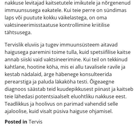
nakkuse levitajad kaitsetutele imikutele ja nõrgenenud
immuunsusega eakatele. Kui teie perre on sündimas
laps või puutute kokku väikelastega, on oma
vaktsineerimisstaatuse kontrollimine kriitilise
tähtsusega.
Tervislik eluviis ja tugev immuunsüsteem aitavad
haigusega paremini toime tulla, kuid spetsiifilise kaitse
annab siiski vaid vaktsineerimine. Kui teil on tekkinud
kahtlane, hootine köha, mis ei allu tavalisele ravile ja
kestab nädalaid, ärge häbenege konsulteerida
perearstiga ja paluda läkaköha testi. Õigeaegne
diagnoos säästab teid kuudepikkusest piinast ja kaitseb
teie lähedasi potentsiaalselt eluohtliku nakkuse eest.
Teadlikkus ja hoolivus on parimad vahendid selle
ajaloolise, kuid visalt püsiva haiguse ohjamisel.
Posted in
Tervis