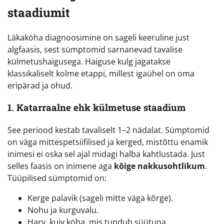
staadiumit
Läkaköha diagnoosimine on sageli keeruline just
algfaasis, sest sümptomid sarnanevad tavalise
külmetushaigusega. Haiguse kulg jagatakse
klassikaliselt kolme etappi, millest igaühel on oma
eripärad ja ohud.
1. Katarraalne ehk külmetuse staadium
See periood kestab tavaliselt 1–2 nädalat. Sümptomid
on väga mittespetsiifilised ja kerged, mistõttu enamik
inimesi ei oska sel ajal midagi halba kahtlustada. Just
selles faasis on inimene aga
kõige nakkusohtlikum
.
Tüüpilised sümptomid on:
Kerge palavik (sageli mitte väga kõrge).
Nohu ja kurguvalu.
Harv, kuiv köha, mis tundub süütuna.