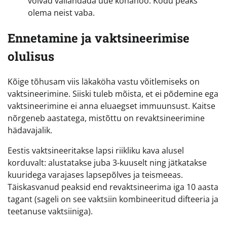
võivad vallandada uue köhahoo. Kodu peaks
olema neist vaba.
Ennetamine ja vaktsineerimise
olulisus
Kõige tõhusam viis läkaköha vastu võitlemiseks on
vaktsineerimine. Siiski tuleb mõista, et ei põdemine ega
vaktsineerimine ei anna eluaegset immuunsust. Kaitse
nõrgeneb aastatega, mistõttu on revaktsineerimine
hädavajalik.
Eestis vaktsineeritakse lapsi riikliku kava alusel
korduvalt: alustatakse juba 3-kuuselt ning jätkatakse
kuuridega varajases lapsepõlves ja teismeeas.
Täiskasvanud peaksid end revaktsineerima iga 10 aasta
tagant (sageli on see vaktsiin kombineeritud difteeria ja
teetanuse vaktsiiniga).