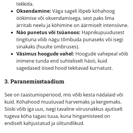
tekkida.
Oksendamine:
Väga sageli lõpeb köhahoog
öökimise või oksendamisega, sest paks lima
ärritab neelu ja köhimine on äärmiselt intensiivne.
Näo punetus või tsüanoos:
Hapnikupuudusest
tingituna võib nägu tõmbuda punaseks või isegi
sinakaks (huulte ümbruses).
Väsimus hoogude vahel:
Hoogude vahepeal võib
inimene tunda end suhteliselt hästi, kuid
sagedased öised hood tekitavad kurnatust.
3. Paranemisstaadium
See on taastumisperiood, mis võib kesta nädalaid või
kuid. Köhahood muutuvad harvemaks ja kergemaks.
Siiski võib iga uus, isegi tavaline viirusnakkus ajutiselt
tugeva köha tagasi tuua, kuna hingamisteed on
endiselt kahjustatud ja ülitundlikud.