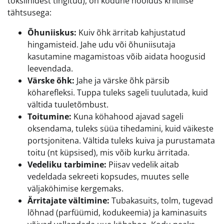
toksiinidest tingitud), on kodune hooldus kriitilise
tähtsusega:
Õhuniiskus:
Kuiv õhk ärritab kahjustatud
hingamisteid. Jahe udu või õhuniisutaja
kasutamine magamistoas võib aidata hoogusid
leevendada.
Värske õhk:
Jahe ja värske õhk pärsib
köharefleksi. Tuppa tuleks sageli tuulutada, kuid
vältida tuuletõmbust.
Toitumine:
Kuna köhahood ajavad sageli
oksendama, tuleks süüa tihedamini, kuid väikeste
portsjonitena. Vältida tuleks kuiva ja purustamata
toitu (nt küpsised), mis võib kurku ärritada.
Vedeliku tarbimine:
Piisav vedelik aitab
vedeldada sekreeti kopsudes, muutes selle
väljaköhimise kergemaks.
Ärritajate vältimine:
Tubakasuits, tolm, tugevad
lõhnad (parfüümid, kodukeemia) ja kaminasuits