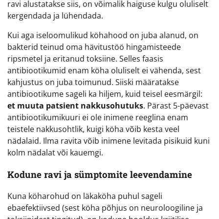
ravi alustatakse siis, on võimalik haiguse kulgu oluliselt
kergendada ja lühendada.
Kui aga iseloomulikud köhahood on juba alanud, on
bakterid teinud oma hävitustöö hingamisteede
ripsmetel ja eritanud toksiine. Selles faasis
antibiootikumid enam köha oluliselt ei vähenda, sest
kahjustus on juba toimunud. Siiski määratakse
antibiootikume sageli ka hiljem, kuid teisel eesmärgil:
et muuta patsient nakkusohutuks
. Pärast 5-päevast
antibiootikumikuuri ei ole inimene reeglina enam
teistele nakkusohtlik, kuigi köha võib kesta veel
nädalaid. Ilma ravita võib inimene levitada pisikuid kuni
kolm nädalat või kauemgi.
Kodune ravi ja sümptomite leevendamine
Kuna köharohud on läkaköha puhul sageli
ebaefektiivsed (sest köha põhjus on neuroloogiline ja