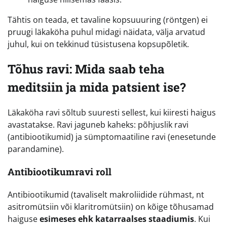
Tähtis on teada, et tavaline kopsuuuring (röntgen) ei
pruugi läkaköha puhul midagi näidata, välja arvatud
juhul, kui on tekkinud tüsistusena kopsupõletik.
Tõhus ravi: Mida saab teha
meditsiin ja mida patsient ise?
Läkaköha ravi sõltub suuresti sellest, kui kiiresti haigus
avastatakse. Ravi jaguneb kaheks: põhjuslik ravi
(antibiootikumid) ja sümptomaatiline ravi (enesetunde
parandamine).
Antibiootikumravi roll
Antibiootikumid (tavaliselt makroliidide rühmast, nt
asitromütsiin või klaritromütsiin) on kõige tõhusamad
haiguse
esimeses ehk katarraalses staadiumis
. Kui