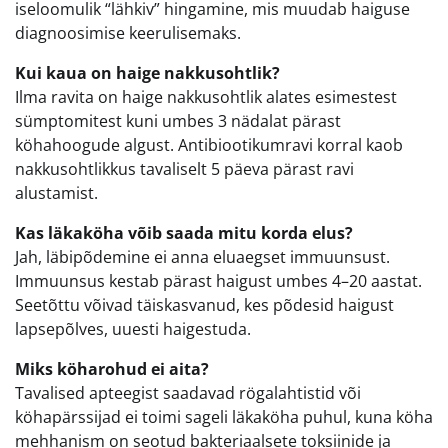
iseloomulik “lähkiv” hingamine, mis muudab haiguse
diagnoosimise keerulisemaks.
Kui kaua on haige nakkusohtlik?
Ilma ravita on haige nakkusohtlik alates esimestest
sümptomitest kuni umbes 3 nädalat pärast
köhahoogude algust. Antibiootikumravi korral kaob
nakkusohtlikkus tavaliselt 5 päeva pärast ravi
alustamist.
Kas läkaköha võib saada mitu korda elus?
Jah, läbipõdemine ei anna eluaegset immuunsust.
Immuunsus kestab pärast haigust umbes 4–20 aastat.
Seetõttu võivad täiskasvanud, kes põdesid haigust
lapsepõlves, uuesti haigestuda.
Miks köharohud ei aita?
Tavalised apteegist saadavad rögalahtistid või
köhapärssijad ei toimi sageli läkaköha puhul, kuna köha
mehhanism on seotud bakteriaalsete toksiinide ja