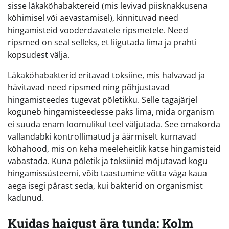
sisse läkaköhabaktereid (mis levivad piisknakkusena
köhimisel või aevastamisel), kinnituvad need
hingamisteid vooderdavatele ripsmetele. Need
ripsmed on seal selleks, et liigutada lima ja prahti
kopsudest välja.
Läkaköhabakterid eritavad toksiine, mis halvavad ja
hävitavad need ripsmed ning põhjustavad
hingamisteedes tugevat põletikku. Selle tagajärjel
koguneb hingamisteedesse paks lima, mida organism
ei suuda enam loomulikul teel väljutada. See omakorda
vallandabki kontrollimatud ja äärmiselt kurnavad
köhahood, mis on keha meeleheitlik katse hingamisteid
vabastada. Kuna põletik ja toksiinid mõjutavad kogu
hingamissüsteemi, võib taastumine võtta väga kaua
aega isegi pärast seda, kui bakterid on organismist
kadunud.
Kuidas haigust ära tunda: Kolm