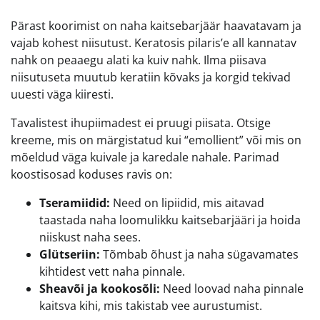
Pärast koorimist on naha kaitsebarjäär haavatavam ja
vajab kohest niisutust. Keratosis pilaris’e all kannatav
nahk on peaaegu alati ka kuiv nahk. Ilma piisava
niisutuseta muutub keratiin kõvaks ja korgid tekivad
uuesti väga kiiresti.
Tavalistest ihupiimadest ei pruugi piisata. Otsige
kreeme, mis on märgistatud kui “emollient” või mis on
mõeldud väga kuivale ja karedale nahale. Parimad
koostisosad koduses ravis on:
Tseramiidid:
Need on lipiidid, mis aitavad
taastada naha loomulikku kaitsebarjääri ja hoida
niiskust naha sees.
Glütseriin:
Tõmbab õhust ja naha sügavamates
kihtidest vett naha pinnale.
Sheavõi ja kookosõli:
Need loovad naha pinnale
kaitsva kihi, mis takistab vee aurustumist.