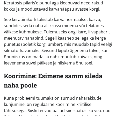
Keratosis pilaris’e puhul aga kleepuvad need rakud
kokku ja moodustavad karvanääpsu avasse korgi.
See keratiinikork takistab karva normaalset kasvu,
sundides seda naha all krussi minema või tekitades
väikese kühmukese. Tulemuseks ongi kare, liivapaberit
meenutav nahapind. Sageli kaasneb sellega ka kerge
punetus (põletik korgi ümber), mis muudab täpid veelgi
silmatorkavamaks. Seisund kipub ägenema talvel, kui
õhuniiskus on madal ja nahk muutub kuivaks, ning
leevenema suvel päikese ja niiskema õhu toel.
Koorimine: Esimene samm sileda
naha poole
Kuna probleemi tuumaks on surnud naharakkude
kuhjumine, on regulaarne koorimine kriitilise
tähtsusega. Siiski teevad paljud siin saatusliku vea: nad