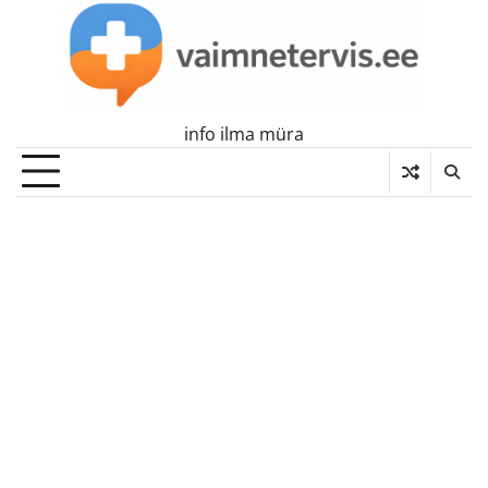
Skip
to
content
info ilma müra