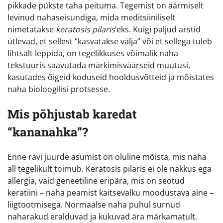
pikkade pükste taha peituma. Tegemist on äärmiselt
levinud nahaseisundiga, mida meditsiiniliselt
nimetatakse
keratosis pilaris
’eks. Kuigi paljud arstid
ütlevad, et sellest “kasvatakse välja” või et sellega tuleb
lihtsalt leppida, on tegelikkuses võimalik naha
tekstuuris saavutada märkimisväärseid muutusi,
kasutades õigeid koduseid hooldusvõtteid ja mõistates
naha bioloogilisi protsesse.
Mis põhjustab karedat
“kananahka”?
Enne ravi juurde asumist on oluline mõista, mis naha
all tegelikult toimub. Keratosis pilaris ei ole nakkus ega
allergia, vaid geneetiline eripära, mis on seotud
keratiini – naha peamist kaitsevalku moodustava aine –
liigtootmisega. Normaalse naha puhul surnud
naharakud eralduvad ja kukuvad ära märkamatult.