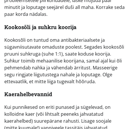
probleemsetele piirkondadele, laske mõjuda paar
minutit ja loputage seejärel duši all maha. Korrake seda
paar korda nädalas.
Kookosõli ja suhkru koorija
Kookosõli on tuntud oma antibakteriaalsete ja
sügavniisutavate omaduste poolest. Segades kookosõli
pruuni suhkruga (suhe 1:1), saate koduse koorija.
Suhkur toimib mehaanilise koorijana, samal ajal kui õli
pehmendab nahka ja vähendab ärritust. Masseerige
segu ringjate liigutustega nahale ja loputage. Olge
ettevaatlik, et mitte liiga tugevalt hõõruda.
Kaerahelbevannid
Kui punnikesed on eriti punased ja sügelevad, on
kolloidne kaer (või lihtsalt peeneks jahvatatud
kaerahelbed) suurepärane rahusti. Lisage soojale
(mitte kuumale!) vanniveele tassitäis jahvatatud