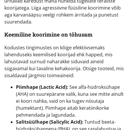
üritavad karedust maha nühkida tugevate teraliste
koorijatega. Liiga agressiivne füüsiline koorimine võib
aga karvanääpsu veelgi rohkem ärritada ja punetust
suurendada.
Keemiline koorimine on tõhusam
Kodustes tingimustes on kõige efektiivsemaks
lahenduseks keemilised koorijad ehk happed, mis
lahustavad surnud naharakke siduvaid aineid
sügavamal kui tavaline kehakoorija. Otsige tooteid, mis
sisaldavad järgmisi toimeaineid:
Piimhape (Lactic Acid):
See alfa-hüdroksühape
(AHA) on suurepärane valik, kuna see mitte ainult
ei koori nahka, vaid on ka tugev niisutaja
(humektant). Piimhape aitab keratiinikorke
pehmendada ja lagundada.
Salitsüülhape (Salicylic Acid):
Tuntud beeta-
hüdroksühappena (BHA), on see rasvlahustuv ja