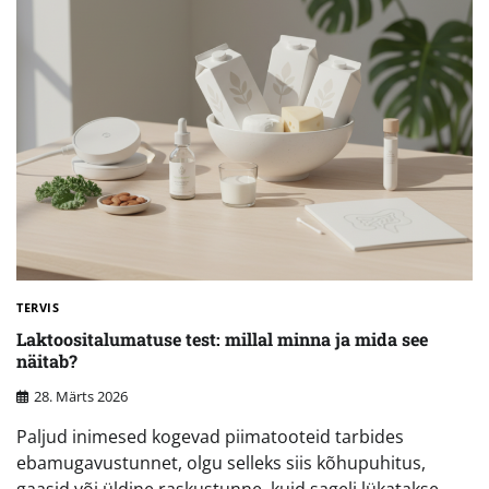
TERVIS
Laktoositalumatuse test: millal minna ja mida see
näitab?
28. Märts 2026
Paljud inimesed kogevad piimatooteid tarbides
ebamugavustunnet, olgu selleks siis kõhupuhitus,
gaasid või üldine raskustunne, kuid sageli lükatakse