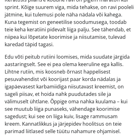
sprint. Kõige suurem viga, mida tehakse, on ravi pooleli
jätmine, kui tulemusi pole näha nädala või kahega.
Kuna tegemist on geneetilise soodumusega, toodab
teie keha keratiini pidevalt liiga palju. See tähendab, et
niipea kui lõpetate koorimise ja niisutamise, tulevad
karedad täpid tagasi.
Edu võti peitub rutiini loomises, mida suudate järgida
aastaringselt. See ei pea olema keeruline ega kallis.
Lihtne rutiin, mis koosneb õrnast happelisest
pesuvahendist või koorijast paar korda nädalas ja
igapäevasest karbamiidiga niisutavast kreemist, on
sageli piisav, et hoida nahk puudutades sile ja
välimuselt ühtlane. Õppige oma nahka kuulama – kui
see muutub liiga punaseks, vähendage koorimise
sagedust; kui see on liiga kuiv, lisage rammusam
kreem. Kannatlikkus ja järjepidev hoolitsus on teie
parimad liitlased selle tüütu nahamure ohjamisel.