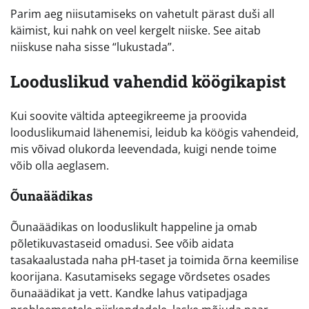
Parim aeg niisutamiseks on vahetult pärast duši all
käimist, kui nahk on veel kergelt niiske. See aitab
niiskuse naha sisse “lukustada”.
Looduslikud vahendid köögikapist
Kui soovite vältida apteegikreeme ja proovida
looduslikumaid lähenemisi, leidub ka köögis vahendeid,
mis võivad olukorda leevendada, kuigi nende toime
võib olla aeglasem.
Õunaäädikas
Õunaäädikas on looduslikult happeline ja omab
põletikuvastaseid omadusi. See võib aidata
tasakaalustada naha pH-taset ja toimida õrna keemilise
koorijana. Kasutamiseks segage võrdsetes osades
õunaäädikat ja vett. Kandke lahus vatipadjaga