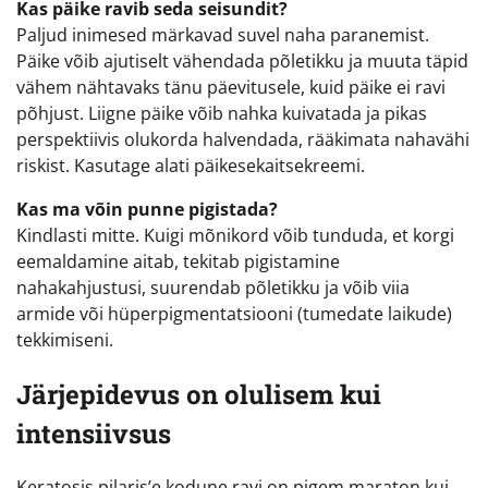
Kas päike ravib seda seisundit?
Paljud inimesed märkavad suvel naha paranemist.
Päike võib ajutiselt vähendada põletikku ja muuta täpid
vähem nähtavaks tänu päevitusele, kuid päike ei ravi
põhjust. Liigne päike võib nahka kuivatada ja pikas
perspektiivis olukorda halvendada, rääkimata nahavähi
riskist. Kasutage alati päikesekaitsekreemi.
Kas ma võin punne pigistada?
Kindlasti mitte. Kuigi mõnikord võib tunduda, et korgi
eemaldamine aitab, tekitab pigistamine
nahakahjustusi, suurendab põletikku ja võib viia
armide või hüperpigmentatsiooni (tumedate laikude)
tekkimiseni.
Järjepidevus on olulisem kui
intensiivsus
Keratosis pilaris’e kodune ravi on pigem maraton kui