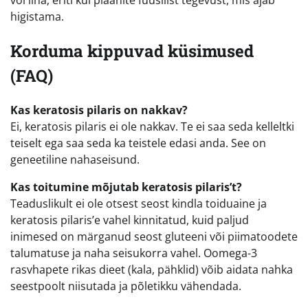
higistama.
Korduma kippuvad küsimused
(FAQ)
Kas keratosis pilaris on nakkav?
Ei, keratosis pilaris ei ole nakkav. Te ei saa seda kelleltki
teiselt ega saa seda ka teistele edasi anda. See on
geneetiline nahaseisund.
Kas toitumine mõjutab keratosis pilaris’t?
Teaduslikult ei ole otsest seost kindla toiduaine ja
keratosis pilaris’e vahel kinnitatud, kuid paljud
inimesed on märganud seost gluteeni või piimatoodete
talumatuse ja naha seisukorra vahel. Oomega-3
rasvhapete rikas dieet (kala, pähklid) võib aidata nahka
seestpoolt niisutada ja põletikku vähendada.