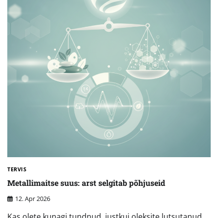
TERVIS
Metallimaitse suus: arst selgitab põhjuseid
12. Apr 2026
Kas olete kunagi tundnud, justkui oleksite lutsutanud