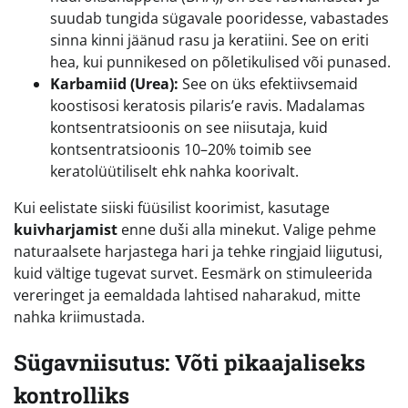
suudab tungida sügavale pooridesse, vabastades
sinna kinni jäänud rasu ja keratiini. See on eriti
hea, kui punnikesed on põletikulised või punased.
Karbamiid (Urea):
See on üks efektiivsemaid
koostisosi keratosis pilaris’e ravis. Madalamas
kontsentratsioonis on see niisutaja, kuid
kontsentratsioonis 10–20% toimib see
keratolüütiliselt ehk nahka koorivalt.
Kui eelistate siiski füüsilist koorimist, kasutage
kuivharjamist
enne duši alla minekut. Valige pehme
naturaalsete harjastega hari ja tehke ringjaid liigutusi,
kuid vältige tugevat survet. Eesmärk on stimuleerida
vereringet ja eemaldada lahtised naharakud, mitte
nahka kriimustada.
Sügavniisutus: Võti pikaajaliseks
kontrolliks