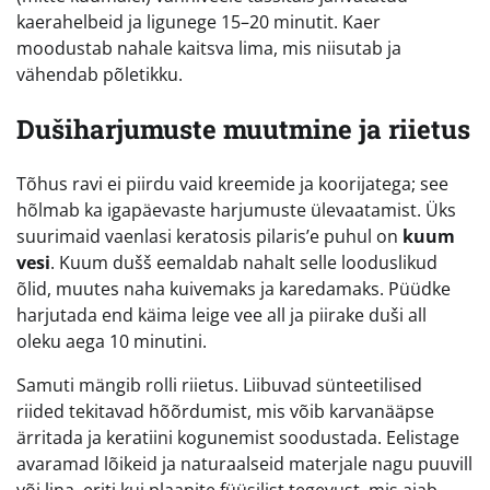
kaerahelbeid ja ligunege 15–20 minutit. Kaer
moodustab nahale kaitsva lima, mis niisutab ja
vähendab põletikku.
Dušiharjumuste muutmine ja riietus
Tõhus ravi ei piirdu vaid kreemide ja koorijatega; see
hõlmab ka igapäevaste harjumuste ülevaatamist. Üks
suurimaid vaenlasi keratosis pilaris’e puhul on
kuum
vesi
. Kuum dušš eemaldab nahalt selle looduslikud
õlid, muutes naha kuivemaks ja karedamaks. Püüdke
harjutada end käima leige vee all ja piirake duši all
oleku aega 10 minutini.
Samuti mängib rolli riietus. Liibuvad sünteetilised
riided tekitavad hõõrdumist, mis võib karvanääpse
ärritada ja keratiini kogunemist soodustada. Eelistage
avaramad lõikeid ja naturaalseid materjale nagu puuvill
või lina, eriti kui plaanite füüsilist tegevust, mis ajab