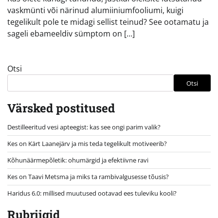
vaskmünti või närinud alumiiniumfooliumi, kuigi
tegelikult pole te midagi sellist teinud? See ootamatu ja
sageli ebameeldiv sümptom on […]
Otsi
Otsi
Värsked postitused
Destilleeritud vesi apteegist: kas see ongi parim valik?
Kes on Kärt Laanejärv ja mis teda tegelikult motiveerib?
Kõhunäärmepõletik: ohumärgid ja efektiivne ravi
Kes on Taavi Metsma ja miks ta rambivalgusesse tõusis?
Haridus 6.0: millised muutused ootavad ees tuleviku kooli?
Rubriigid