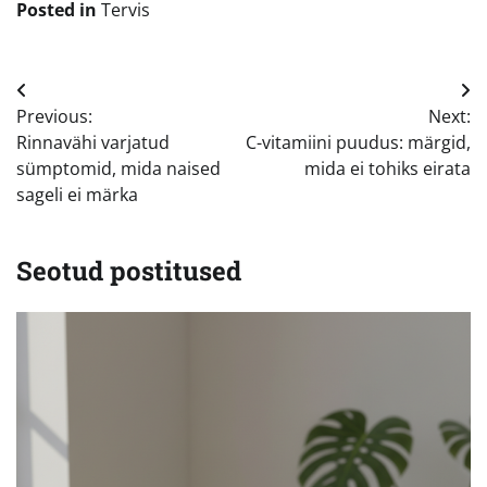
Posted in
Tervis
Navigeerimine
Previous:
Next:
Rinnavähi varjatud
C-vitamiini puudus: märgid,
sümptomid, mida naised
mida ei tohiks eirata
sageli ei märka
Seotud postitused