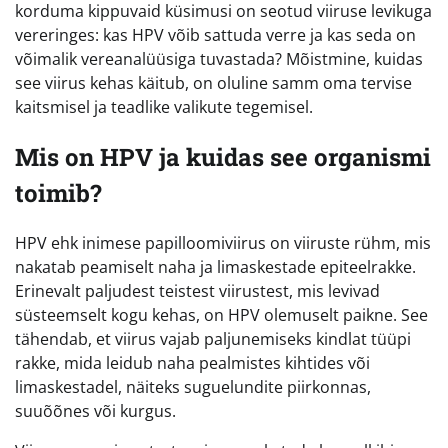
korduma kippuvaid küsimusi on seotud viiruse levikuga
vereringes: kas HPV võib sattuda verre ja kas seda on
võimalik vereanalüüsiga tuvastada? Mõistmine, kuidas
see viirus kehas käitub, on oluline samm oma tervise
kaitsmisel ja teadlike valikute tegemisel.
Mis on HPV ja kuidas see organismi
toimib?
HPV ehk inimese papilloomiviirus on viiruste rühm, mis
nakatab peamiselt naha ja limaskestade epiteelrakke.
Erinevalt paljudest teistest viirustest, mis levivad
süsteemselt kogu kehas, on HPV olemuselt paikne. See
tähendab, et viirus vajab paljunemiseks kindlat tüüpi
rakke, mida leidub naha pealmistes kihtides või
limaskestadel, näiteks suguelundite piirkonnas,
suuõõnes või kurgus.