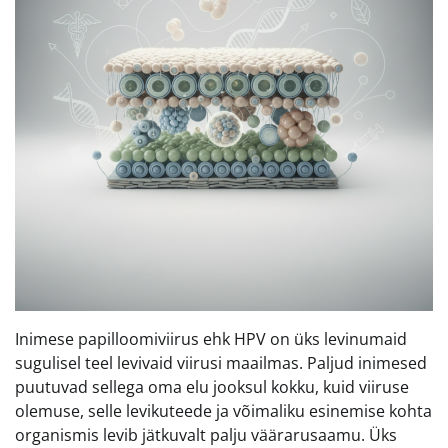
Inimese papilloomiviirus ehk HPV on üks levinumaid
sugulisel teel levivaid viirusi maailmas. Paljud inimesed
puutuvad sellega oma elu jooksul kokku, kuid viiruse
olemuse, selle levikuteede ja võimaliku esinemise kohta
organismis levib jätkuvalt palju väärarusaamu. Üks