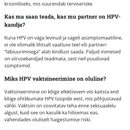
krooniliseks, mis suurendab terviseriske.
Kas ma saan teada, kas mu partner on HPV-
kandja?
Kuna HPV on väga levinud ja sageli asümptomaatiline,
ei ole võimalik lihtsalt vaatluse teel või partneri
“läbiuurimisega” alati kindlust saada. Paljud inimesed
on viirusekandjad teadmata, sest neil puuduvad
sümptomid.
Miks HPV vaktsineerimine on oluline?
Vaktsineerimine on kõige efektiivsem viis kaitsta end
kõige ohtlikumate HPV tüüpide eest, mis põhjustavad
vähki. Vaktsiin on soovitatav teha enne seksuaalelu
algust, kuid see on kasulik ka hilisemas eas,
vähendades oluliselt haigestumise riski.