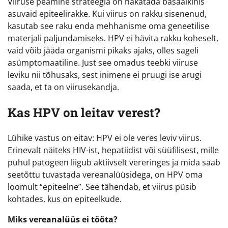
Viiruse peamine strateegia on nakatada basaalkihis
asuvaid epiteelirakke. Kui viirus on rakku sisenenud,
kasutab see raku enda mehhanisme oma geneetilise
materjali paljundamiseks. HPV ei hävita rakku koheselt,
vaid võib jääda organismi pikaks ajaks, olles sageli
asümptomaatiline. Just see omadus teebki viiruse
leviku nii tõhusaks, sest inimene ei pruugi ise arugi
saada, et ta on viirusekandja.
Kas HPV on leitav verest?
Lühike vastus on eitav: HPV ei ole veres leviv viirus.
Erinevalt näiteks HIV-ist, hepatiidist või süüfilisest, mille
puhul patogeen liigub aktiivselt vereringes ja mida saab
seetõttu tuvastada vereanalüüsidega, on HPV oma
loomult “epiteelne”. See tähendab, et viirus püsib
kohtades, kus on epiteelkude.
Miks vereanalüüs ei tööta?