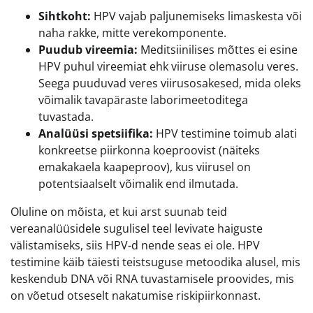
Sihtkoht:
HPV vajab paljunemiseks limaskesta või
naha rakke, mitte verekomponente.
Puudub vireemia:
Meditsiinilises mõttes ei esine
HPV puhul vireemiat ehk viiruse olemasolu veres.
Seega puuduvad veres viirusosakesed, mida oleks
võimalik tavapäraste laborimeetoditega
tuvastada.
Analüüsi spetsiifika:
HPV testimine toimub alati
konkreetse piirkonna koeproovist (näiteks
emakakaela kaapeproov), kus viirusel on
potentsiaalselt võimalik end ilmutada.
Oluline on mõista, et kui arst suunab teid
vereanalüüsidele sugulisel teel levivate haiguste
välistamiseks, siis HPV-d nende seas ei ole. HPV
testimine käib täiesti teistsuguse metoodika alusel, mis
keskendub DNA või RNA tuvastamisele proovides, mis
on võetud otseselt nakatumise riskipiirkonnast.