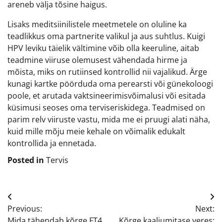
areneb välja tõsine haigus.
Lisaks meditsiinilistele meetmetele on oluline ka
teadlikkus oma partnerite valikul ja aus suhtlus. Kuigi
HPV leviku täielik vältimine võib olla keeruline, aitab
teadmine viiruse olemusest vähendada hirme ja
mõista, miks on rutiinsed kontrollid nii vajalikud. Ärge
kunagi kartke pöörduda oma perearsti või günekoloogi
poole, et arutada vaktsineerimisvõimalusi või esitada
küsimusi seoses oma terviseriskidega. Teadmised on
parim relv viiruste vastu, mida me ei pruugi alati näha,
kuid mille mõju meie kehale on võimalik edukalt
kontrollida ja ennetada.
Posted in
Tervis
Navigeerimine
Previous:
Next:
Mida tähendab kõrge FT4
Kõrge kaaliumitase veres: