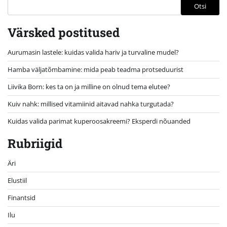
Otsi
Värsked postitused
Aurumasin lastele: kuidas valida hariv ja turvaline mudel?
Hamba väljatõmbamine: mida peab teadma protseduurist
Liivika Born: kes ta on ja milline on olnud tema elutee?
Kuiv nahk: millised vitamiinid aitavad nahka turgutada?
Kuidas valida parimat kuperoosakreemi? Eksperdi nõuanded
Rubriigid
Äri
Elustiil
Finantsid
Ilu