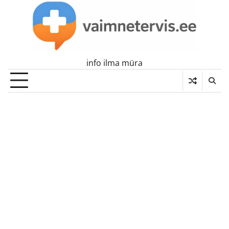
Skip
to
content
info ilma müra