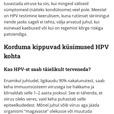
tuvastada viiruse ka siis, kui mingeid väliseid
sümptomeid (näiteks kondüloome) veel pole. Meestel
on HPV testimine keerulisem, kuna rutiinset skriiningut
nende jaoks sageli ei tehta, välja arvatud juhul, kui
esinevad kaebused või kui on tegemist kõrge riskiga
patsiendiga.
Korduma kippuvad küsimused HPV
kohta
Kas HPV-st saab täielikult terveneda?
Enamikul juhtudel, ligikaudu 90% nakatunutest, saab
keha immuunsüsteem viirusega ise hakkama ja
kõrvaldab selle 1–2 aasta jooksul. See ei tähenda, et
viirus oleks veres, vaid keha puhastab selle
epiteelkudedest. Mõnel juhul võib viirus aga jääda
organismi “magavasse” olekusse või muutuda