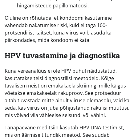
hingamisteede papillomatoosi.
Oluline on rõhutada, et kondoomi kasutamine
vähendab nakatumise riski, kuid ei taga 100-
protsendilist kaitset, kuna viirus võib asuda ka
piirkondades, mida kondoom ei kata.
HPV tuvastamine ja diagnostika
Kuna vereanalüüs ei ole HPV puhul näidustatud,
kasutatakse teisi diagnostilisi meetodeid. Kõige
tavalisem neist on emakakaela skriining, mille käigus
võetakse emakakaelalt rakuproov. See protseduur
aitab tuvastada mitte ainult viiruse olemasolu, vaid ka
seda, kas viirus on juba põhjustanud rakulisi muutusi,
mis võivad viia vähieelse seisundi või vähini.
Tänapäevane meditsiin kasutab HPV DNA-testimist,
mis on äärmiselt tundlik meetod. See suudab