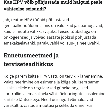
Kas HPV võib põhjustada muid haigusi peale
vähieelse seisundi?
Jah, teatud HPV tüübid põhjustavad
genitaalkondüloome, mis on valulikud ja ebamugavad,
kuid ei muutu vähkkasvajaks. Teised tüübid aga on
onkogeensed ja võivad aastate jooksul põhjustada
emakakaelavähki, pärakuvähki või suu- ja neeluvähki.
Ennetusmeetmed ja
terviseteadlikkus
Kõige parem kaitse HPV vastu on terviklik lähenemine.
Vaktsineerimine on esimene ja kõige olulisem samm.
Lisaks sellele on regulaarsed günekoloogilised
kontrollid ja emakakaela vähi sõeluuringutes osalemine
kriitilise tähtsusega. Need uuringud võimaldavad
varakult tuvastada muutusi ja sekkuda enne, kui