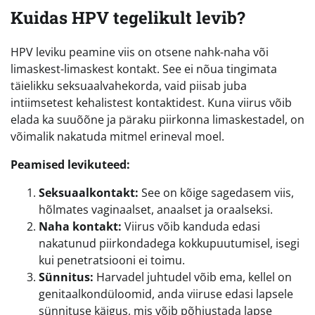
Kuidas HPV tegelikult levib?
HPV leviku peamine viis on otsene nahk-naha või
limaskest-limaskest kontakt. See ei nõua tingimata
täielikku seksuaalvahekorda, vaid piisab juba
intiimsetest kehalistest kontaktidest. Kuna viirus võib
elada ka suuõõne ja päraku piirkonna limaskestadel, on
võimalik nakatuda mitmel erineval moel.
Peamised levikuteed:
Seksuaalkontakt:
See on kõige sagedasem viis,
hõlmates vaginaalset, anaalset ja oraalseksi.
Naha kontakt:
Viirus võib kanduda edasi
nakatunud piirkondadega kokkupuutumisel, isegi
kui penetratsiooni ei toimu.
Sünnitus:
Harvadel juhtudel võib ema, kellel on
genitaalkondüloomid, anda viiruse edasi lapsele
sünnituse käigus, mis võib põhjustada lapse