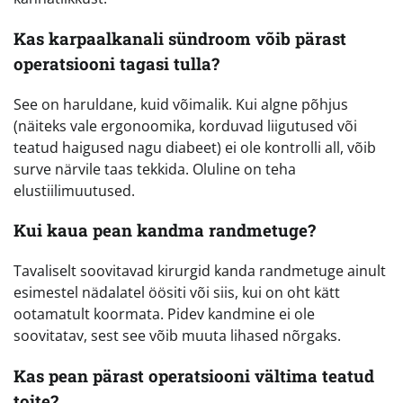
Kas karpaalkanali sündroom võib pärast
operatsiooni tagasi tulla?
See on haruldane, kuid võimalik. Kui algne põhjus
(näiteks vale ergonoomika, korduvad liigutused või
teatud haigused nagu diabeet) ei ole kontrolli all, võib
surve närvile taas tekkida. Oluline on teha
elustiilimuutused.
Kui kaua pean kandma randmetuge?
Tavaliselt soovitavad kirurgid kanda randmetuge ainult
esimestel nädalatel öösiti või siis, kui on oht kätt
ootamatult koormata. Pidev kandmine ei ole
soovitatav, sest see võib muuta lihased nõrgaks.
Kas pean pärast operatsiooni vältima teatud
toite?