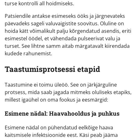
turse kontrolli all hoidmiseks.
Patsiendile antakse esimeseks ööks ja järgnevateks
päevadeks sageli valuvaigistite soovitus. Oluline on
hoida kätt võimalikult palju kõrgendatud asendis, eriti
esimestel öödel, et vähendada pulseerivat valu ja
turset. See lihtne samm aitab märgatavalt kiirendada
kudede rahunemist.
Taastumisprotsessi etapid
Taastumine ei toimu üleöö. See on järkjärguline
protsess, mida saab jagada mitmeks oluliseks etapiks,
millest igaühel on oma fookus ja eesmärgid:
Esimene nädal: Haavahooldus ja puhkus
Esimene nädal on pühendatud eelkõige haava
kaitsmisele infektsioonide eest. Käsi peab jääma