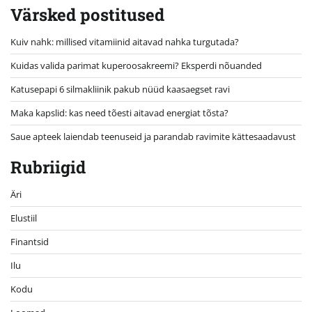
Värsked postitused
Kuiv nahk: millised vitamiinid aitavad nahka turgutada?
Kuidas valida parimat kuperoosakreemi? Eksperdi nõuanded
Katusepapi 6 silmakliinik pakub nüüd kaasaegset ravi
Maka kapslid: kas need tõesti aitavad energiat tõsta?
Saue apteek laiendab teenuseid ja parandab ravimite kättesaadavust
Rubriigid
Äri
Elustiil
Finantsid
Ilu
Kodu