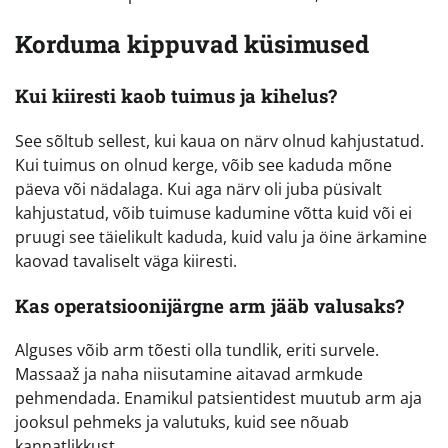
Korduma kippuvad küsimused
Kui kiiresti kaob tuimus ja kihelus?
See sõltub sellest, kui kaua on närv olnud kahjustatud.
Kui tuimus on olnud kerge, võib see kaduda mõne
päeva või nädalaga. Kui aga närv oli juba püsivalt
kahjustatud, võib tuimuse kadumine võtta kuid või ei
pruugi see täielikult kaduda, kuid valu ja öine ärkamine
kaovad tavaliselt väga kiiresti.
Kas operatsioonijärgne arm jääb valusaks?
Alguses võib arm tõesti olla tundlik, eriti survele.
Massaaž ja naha niisutamine aitavad armkude
pehmendada. Enamikul patsientidest muutub arm aja
jooksul pehmeks ja valutuks, kuid see nõuab
kannatlikkust.