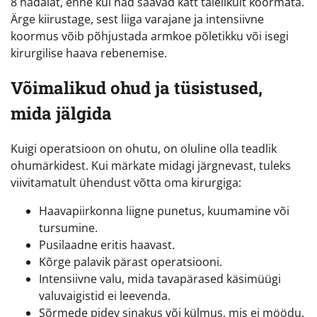
8 nädalat, enne kui nad saavad kätt täielikult koormata.
Ärge kiirustage, sest liiga varajane ja intensiivne
koormus võib põhjustada armkoe põletikku või isegi
kirurgilise haava rebenemise.
Võimalikud ohud ja tüsistused,
mida jälgida
Kuigi operatsioon on ohutu, on oluline olla teadlik
ohumärkidest. Kui märkate midagi järgnevast, tuleks
viivitamatult ühendust võtta oma kirurgiga:
Haavapiirkonna liigne punetus, kuumamine või
tursumine.
Pusilaadne eritis haavast.
Kõrge palavik pärast operatsiooni.
Intensiivne valu, mida tavapärased käsimüügi
valuvaigistid ei leevenda.
Sõrmede pidev sinakus või külmus, mis ei möödu.