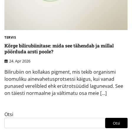
TERVIS
Kõrge bilirubiinitase: mida see tähendab ja millal
pöörduda arsti poole?
24. Apr 2026
Bilirubiin on kollakas pigment, mis tekib organismi
loomuliku ainevahetusprotsessi käigus, kui vanad
punased verelibled ehk erütrotsüüdid lagunevad. See
on täiesti normaalne ja vältimatu osa meie […]
Otsi
Otsi