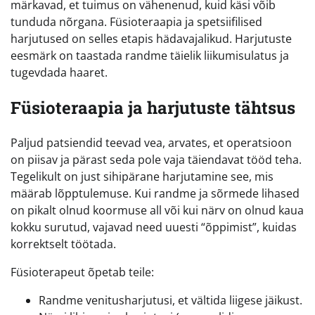
märkavad, et tuimus on vähenenud, kuid käsi võib
tunduda nõrgana. Füsioteraapia ja spetsiifilised
harjutused on selles etapis hädavajalikud. Harjutuste
eesmärk on taastada randme täielik liikumisulatus ja
tugevdada haaret.
Füsioteraapia ja harjutuste tähtsus
Paljud patsiendid teevad vea, arvates, et operatsioon
on piisav ja pärast seda pole vaja täiendavat tööd teha.
Tegelikult on just sihipärane harjutamine see, mis
määrab lõpptulemuse. Kui randme ja sõrmede lihased
on pikalt olnud koormuse all või kui närv on olnud kaua
kokku surutud, vajavad need uuesti “õppimist”, kuidas
korrektselt töötada.
Füsioterapeut õpetab teile:
Randme venitusharjutusi, et vältida liigese jäikust.