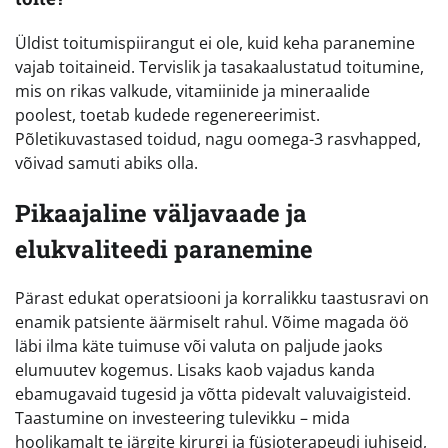
Üldist toitumispiirangut ei ole, kuid keha paranemine
vajab toitaineid. Tervislik ja tasakaalustatud toitumine,
mis on rikas valkude, vitamiinide ja mineraalide
poolest, toetab kudede regenereerimist.
Põletikuvastased toidud, nagu oomega-3 rasvhapped,
võivad samuti abiks olla.
Pikaajaline väljavaade ja
elukvaliteedi paranemine
Pärast edukat operatsiooni ja korralikku taastusravi on
enamik patsiente äärmiselt rahul. Võime magada öö
läbi ilma käte tuimuse või valuta on paljude jaoks
elumuutev kogemus. Lisaks kaob vajadus kanda
ebamugavaid tugesid ja võtta pidevalt valuvaigisteid.
Taastumine on investeering tulevikku – mida
hoolikamalt te järgite kirurgi ja füsioterapeudi juhiseid,