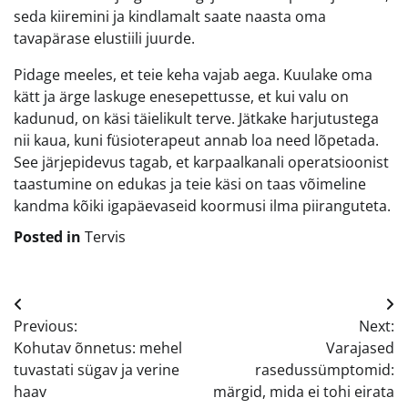
seda kiiremini ja kindlamalt saate naasta oma
tavapärase elustiili juurde.
Pidage meeles, et teie keha vajab aega. Kuulake oma
kätt ja ärge laskuge enesepettusse, et kui valu on
kadunud, on käsi täielikult terve. Jätkake harjutustega
nii kaua, kuni füsioterapeut annab loa need lõpetada.
See järjepidevus tagab, et karpaalkanali operatsioonist
taastumine on edukas ja teie käsi on taas võimeline
kandma kõiki igapäevaseid koormusi ilma piiranguteta.
Posted in
Tervis
Navigeerimine
Previous:
Next:
Kohutav õnnetus: mehel
Varajased
tuvastati sügav ja verine
rasedussümptomid:
haav
märgid, mida ei tohi eirata