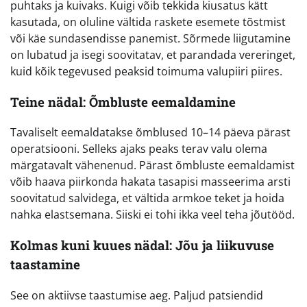
puhtaks ja kuivaks. Kuigi võib tekkida kiusatus kätt
kasutada, on oluline vältida raskete esemete tõstmist
või käe sundasendisse panemist. Sõrmede liigutamine
on lubatud ja isegi soovitatav, et parandada vereringet,
kuid kõik tegevused peaksid toimuma valupiiri piires.
Teine nädal: Õmbluste eemaldamine
Tavaliselt eemaldatakse õmblused 10–14 päeva pärast
operatsiooni. Selleks ajaks peaks terav valu olema
märgatavalt vähenenud. Pärast õmbluste eemaldamist
võib haava piirkonda hakata tasapisi masseerima arsti
soovitatud salvidega, et vältida armkoe teket ja hoida
nahka elastsemana. Siiski ei tohi ikka veel teha jõutööd.
Kolmas kuni kuues nädal: Jõu ja liikuvuse
taastamine
See on aktiivse taastumise aeg. Paljud patsiendid