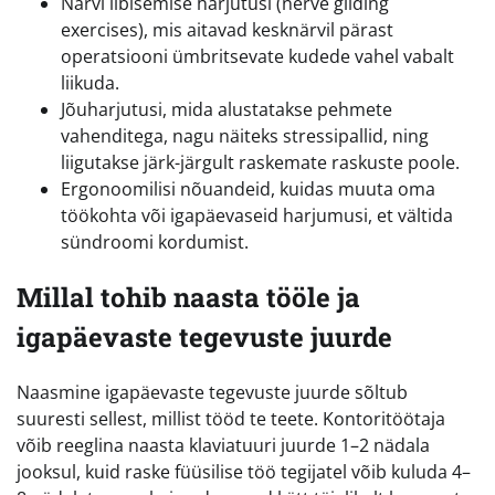
Närvi libisemise harjutusi (nerve gliding
exercises), mis aitavad kesknärvil pärast
operatsiooni ümbritsevate kudede vahel vabalt
liikuda.
Jõuharjutusi, mida alustatakse pehmete
vahenditega, nagu näiteks stressipallid, ning
liigutakse järk-järgult raskemate raskuste poole.
Ergonoomilisi nõuandeid, kuidas muuta oma
töökohta või igapäevaseid harjumusi, et vältida
sündroomi kordumist.
Millal tohib naasta tööle ja
igapäevaste tegevuste juurde
Naasmine igapäevaste tegevuste juurde sõltub
suuresti sellest, millist tööd te teete. Kontoritöötaja
võib reeglina naasta klaviatuuri juurde 1–2 nädala
jooksul, kuid raske füüsilise töö tegijatel võib kuluda 4–