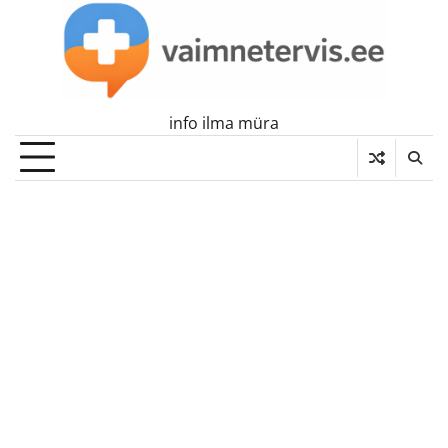
Skip
to
content
info ilma müra