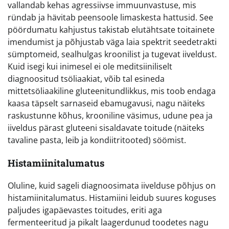
vallandab kehas agressiivse immuunvastuse, mis
ründab ja hävitab peensoole limaskesta hattusid. See
pöördumatu kahjustus takistab elutähtsate toitainete
imendumist ja põhjustab väga laia spektrit seedetrakti
sümptomeid, sealhulgas kroonilist ja tugevat iiveldust.
Kuid isegi kui inimesel ei ole meditsiiniliselt
diagnoositud tsöliaakiat, võib tal esineda
mittetsöliaakiline gluteenitundlikkus, mis toob endaga
kaasa täpselt sarnaseid ebamugavusi, nagu näiteks
raskustunne kõhus, krooniline väsimus, udune pea ja
iiveldus pärast gluteeni sisaldavate toitude (näiteks
tavaline pasta, leib ja kondiitritooted) söömist.
Histamiinitalumatus
Oluline, kuid sageli diagnoosimata iivelduse põhjus on
histamiinitalumatus. Histamiini leidub suures koguses
paljudes igapäevastes toitudes, eriti aga
fermenteeritud ja pikalt laagerdunud toodetes nagu