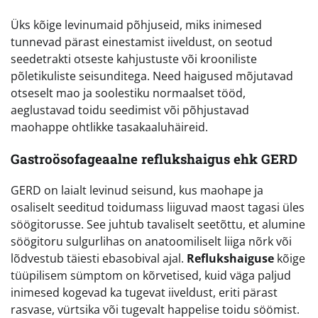
Üks kõige levinumaid põhjuseid, miks inimesed
tunnevad pärast einestamist iiveldust, on seotud
seedetrakti otseste kahjustuste või krooniliste
põletikuliste seisunditega. Need haigused mõjutavad
otseselt mao ja soolestiku normaalset tööd,
aeglustavad toidu seedimist või põhjustavad
maohappe ohtlikke tasakaaluhäireid.
Gastroösofageaalne reflukshaigus ehk GERD
GERD on laialt levinud seisund, kus maohape ja
osaliselt seeditud toidumass liiguvad maost tagasi üles
söögitorusse. See juhtub tavaliselt seetõttu, et alumine
söögitoru sulgurlihas on anatoomiliselt liiga nõrk või
lõdvestub täiesti ebasobival ajal.
Reflukshaiguse
kõige
tüüpilisem sümptom on kõrvetised, kuid väga paljud
inimesed kogevad ka tugevat iiveldust, eriti pärast
rasvase, vürtsika või tugevalt happelise toidu söömist.