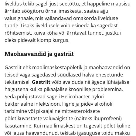
Iiveldus tekib sageli just seetõttu, et happeline maosisu
ärritab söögitoru õrna limaskesta, saates ajju
valusignaale, mis vallandavad omakorda iivelduse
tunde. Lisaks iiveldusele võib esineda ka sagedast
röhitsemist, kuiva köha või ärritavat tunnet, justkui
oleks pidevalt klomp kurgus.
Maohaavandid ja gastriit
Gastriit ehk maolimaskestapõletik ja maohaavandid on
teised väga sagedased süüdlased halva enesetunde
tekitamisel.
Gastriit
võib avalduda nii ägeda lühiajalise
haigusena kui ka pikaajalise kroonilise probleemina.
Seda põhjustavad sageli Helicobacter pylori
bakteriaalne infektsioon, liigne ja pidev alkoholi
tarbimine või pikaajaline mittesteroidsete
põletikuvastaste valuvaigistite (näiteks ibuprofeeni)
kasutamine. Kui mao limaskest on tugevalt põletikuline
või lausa haavandunud, tekitab igasuguse toidu makku