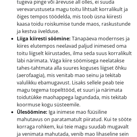
tugeva pinge või ärevuse all olles, ei suuda
verevarustuseta magu toitu lihtsalt korralikult ja
õiges tempos töödelda, mis toob üsna kiiresti
kaasa toidu roiskumise tunde maos, raskustunde
ja kestva iivelduse.
Liiga kiiresti söömine:
Tänapäeva modernses ja
kiires elutempos neelavad paljud inimesed oma
toitu liigselt kiirustades, ilma seda suus korralikult
läbi närimata. Väga kiire söömisega neelatakse
tahes-tahtmata alla suures koguses liigset õhku
(aerofaagia), mis venitab mao seinu ja tekitab
valulikku ebamugavust. Lisaks sellele peab teie
magu tegema topelttööd, et suuri ja närimata
toidutükke maohappega lagundada, mis tekitab
koormuse kogu süsteemile.
Ülesöömine:
Iga inimese mao füüsiline
mahutavus on paratamatult piiratud. Kui te sööte
korraga rohkem, kui teie magu suudab mugavalt
ja venimata mahutada, venib mao lihaseline sein