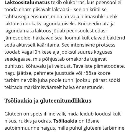
Laktoositalumatus
tekib olukorras, kus peensool ei
tooda enam piisavalt laktaasi – see on kriitilise
tähtsusega ensüüm, mida on vaja piimasuhkru ehk
laktoosi edukaks lagundamiseks. Kui seedimata ja
lagundamata laktoos jõuab peensoolest edasi
jämesoolde, hakkavad seal loomulikult elavad bakterid
seda aktiivselt kääritama. See intensiivne protsess
toodab väga lühikese aja jooksul suures koguses
seedegaase, mis põhjustab omakorda tugevat
puhitust, kõhuvalu ja iiveldust. Tavaliste piimatoodete,
nagu jäätise, pehmete juustude või rõõsa koore
tarbimine võib juba poole tunni jooksul pärast sööki
tekitada märkimisväärselt halva enesetunde.
Tsöliaakia ja gluteenitundlikkus
Gluteen on spetsiifiline valk, mida leidub looduslikult
nisus, rukkis ja odras.
Tsöliaakia
on tõsine
autoimmuunne haigus, mille puhul gluteeni tarbimine