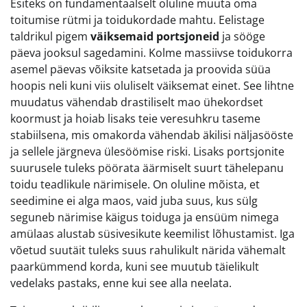
Esiteks on fundamentaalselt oluline muuta oma
toitumise rütmi ja toidukordade mahtu. Eelistage
taldrikul pigem
väiksemaid portsjoneid
ja sööge
päeva jooksul sagedamini. Kolme massiivse toidukorra
asemel päevas võiksite katsetada ja proovida süüa
hoopis neli kuni viis oluliselt väiksemat einet. See lihtne
muudatus vähendab drastiliselt mao ühekordset
koormust ja hoiab lisaks teie veresuhkru taseme
stabiilsena, mis omakorda vähendab äkilisi näljasööste
ja sellele järgneva ülesöömise riski. Lisaks portsjonite
suurusele tuleks pöörata äärmiselt suurt tähelepanu
toidu teadlikule närimisele. On oluline mõista, et
seedimine ei alga maos, vaid juba suus, kus sülg
seguneb närimise käigus toiduga ja ensüüm nimega
amülaas alustab süsivesikute keemilist lõhustamist. Iga
võetud suutäit tuleks suus rahulikult närida vähemalt
paarkümmend korda, kuni see muutub täielikult
vedelaks pastaks, enne kui see alla neelata.