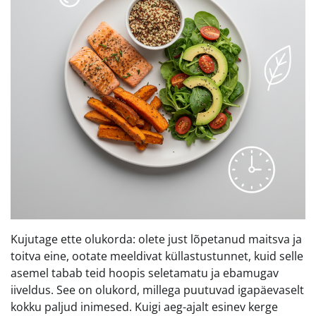
Kujutage ette olukorda: olete just lõpetanud maitsva ja
toitva eine, ootate meeldivat küllastustunnet, kuid selle
asemel tabab teid hoopis seletamatu ja ebamugav
iiveldus. See on olukord, millega puutuvad igapäevaselt
kokku paljud inimesed. Kuigi aeg-ajalt esinev kerge