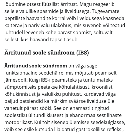
jõudmine otsest füüsilist ärritust. Magu reageerib
sellele valulike spasmide ja iiveldusega. Tugevamate
peptiliste haavandite korral võib iiveldusega kaasneda
ka terav ja näriv valu ülakõhus, mis süveneb või teatud
juhtudel leeveneb kohe pärast söömist, sõltuvalt
sellest, kus haavand täpselt asub.
Ärritunud soole sündroom (IBS)
Ärritunud soole sündroom
on väga sage
funktsionaalne seedehäire, mis mõjutab peamiselt
jämesoolt. Kuigi IBS-i peamisteks ja tuntuimateks
sümptomiteks peetakse kõhulahtisust, kroonilist
kõhukinnisust ja valulikku puhitust, kurdavad väga
paljud patsiendid ka märkimisväärse iivelduse üle
vahetult pärast sööki. See on enamasti tingitud
soolestiku ülitundlikkusest ja ebanormaalsest lihaste
motoorikast. Kui toit siseneb ülemisse seedekulglasse,
võib see esile kutsuda liialdatud gastrokolilise refleksi,