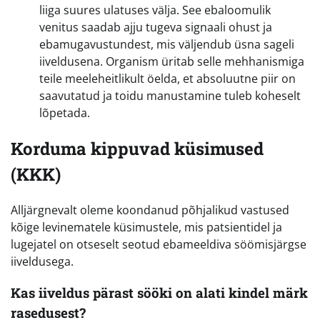
liiga suures ulatuses välja. See ebaloomulik
venitus saadab ajju tugeva signaali ohust ja
ebamugavustundest, mis väljendub üsna sageli
iiveldusena. Organism üritab selle mehhanismiga
teile meeleheitlikult öelda, et absoluutne piir on
saavutatud ja toidu manustamine tuleb koheselt
lõpetada.
Korduma kippuvad küsimused
(KKK)
Alljärgnevalt oleme koondanud põhjalikud vastused
kõige levinematele küsimustele, mis patsientidel ja
lugejatel on otseselt seotud ebameeldiva söömisjärgse
iiveldusega.
Kas iiveldus pärast sööki on alati kindel märk
rasedusest?