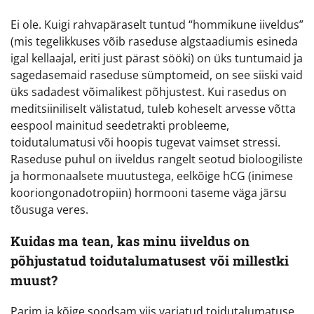
Ei ole. Kuigi rahvapäraselt tuntud “hommikune iiveldus”
(mis tegelikkuses võib raseduse algstaadiumis esineda
igal kellaajal, eriti just pärast sööki) on üks tuntumaid ja
sagedasemaid raseduse sümptomeid, on see siiski vaid
üks sadadest võimalikest põhjustest. Kui rasedus on
meditsiiniliselt välistatud, tuleb koheselt arvesse võtta
eespool mainitud seedetrakti probleeme,
toidutalumatusi või hoopis tugevat vaimset stressi.
Raseduse puhul on iiveldus rangelt seotud bioloogiliste
ja hormonaalsete muutustega, eelkõige hCG (inimese
kooriongonadotropiin) hormooni taseme väga järsu
tõusuga veres.
Kuidas ma tean, kas minu iiveldus on
põhjustatud toidutalumatusest või millestki
muust?
Parim ja kõige soodsam viis varjatud toidutalumatuse