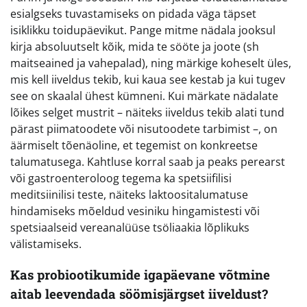
esialgseks tuvastamiseks on pidada väga täpset
isiklikku toidupäevikut. Pange mitme nädala jooksul
kirja absoluutselt kõik, mida te sööte ja joote (sh
maitseained ja vahepalad), ning märkige koheselt üles,
mis kell iiveldus tekib, kui kaua see kestab ja kui tugev
see on skaalal ühest kümneni. Kui märkate nädalate
lõikes selget mustrit – näiteks iiveldus tekib alati tund
pärast piimatoodete või nisutoodete tarbimist –, on
äärmiselt tõenäoline, et tegemist on konkreetse
talumatusega. Kahtluse korral saab ja peaks perearst
või gastroenteroloog tegema ka spetsiifilisi
meditsiinilisi teste, näiteks laktoositalumatuse
hindamiseks mõeldud vesiniku hingamistesti või
spetsiaalseid vereanalüüse tsöliaakia lõplikuks
välistamiseks.
Kas probiootikumide igapäevane võtmine
aitab leevendada söömisjärgset iiveldust?