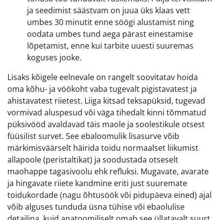
ja seedimist säästvam on juua üks klaas vett
umbes 30 minutit enne söögi alustamist ning
oodata umbes tund aega pärast einestamise
lõpetamist, enne kui tarbite uuesti suuremas
koguses jooke.
Lisaks kõigele eelnevale on rangelt soovitatav hoida
oma kõhu- ja vöökoht vaba tugevalt pigistavatest ja
ahistavatest riietest. Liiga kitsad teksapüksid, tugevad
vormivad aluspesud või väga tihedalt kinni tõmmatud
püksivööd avaldavad täis maole ja soolestikule otsest
füüsilist survet. See ebaloomulik lisasurve võib
märkimisväärselt häirida toidu normaalset liikumist
allapoole (peristaltikat) ja soodustada otseselt
maohappe tagasivoolu ehk refluksi. Mugavate, avarate
ja hingavate riiete kandmine eriti just suuremate
toidukordade (nagu õhtusöök või pidupäeva eined) ajal
võib alguses tunduda üsna tühise või ebaolulise
detailina, kuid anatoomiliselt omab see üllatavalt suurt