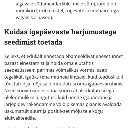
algavale südameinfarktile, mille sümptomid on
mõnikord, eriti naistel, tugevate seedehäiretega
vägagi sarnased).
Kuidas igapäevaste harjumustega
seedimist toetada
Selleks, et edukalt ennetada ebameeldivat enesetunnet
pärast einestamist ja hoida oma elutähtis
seedesüsteem parimas võimalikus vormis, saab
tegelikult igaüks teha mitmeid lihtsaid, kuid teaduslikult
tõestatud ja mõjusaid muudatusi oma igapäevarutiinis.
Need soovitused ei nõua suuri rahalisi kulutusi ega
üleloomulikke pingutusi, kuid nende igapäevane ja
järjepidev rakendamine võib pikemas plaanis avaldada
uskumatult suurt ja positiivset mõju teie kogu
elukvaliteedile.