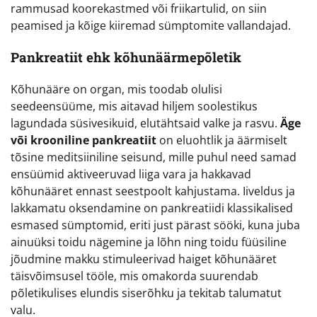
rammusad koorekastmed või friikartulid, on siin
peamised ja kõige kiiremad sümptomite vallandajad.
Pankreatiit ehk kõhunäärmepõletik
Kõhunääre on organ, mis toodab olulisi
seedeensüüme, mis aitavad hiljem soolestikus
lagundada süsivesikuid, elutähtsaid valke ja rasvu.
Äge
või krooniline pankreatiit
on eluohtlik ja äärmiselt
tõsine meditsiiniline seisund, mille puhul need samad
ensüümid aktiveeruvad liiga vara ja hakkavad
kõhunääret ennast seestpoolt kahjustama. Iiveldus ja
lakkamatu oksendamine on pankreatiidi klassikalised
esmased sümptomid, eriti just pärast sööki, kuna juba
ainuüksi toidu nägemine ja lõhn ning toidu füüsiline
jõudmine makku stimuleerivad haiget kõhunääret
täisvõimsusel tööle, mis omakorda suurendab
põletikulises elundis siserõhku ja tekitab talumatut
valu.