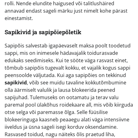
rolli. Nende elundite haigused või talitlushäired
annavad endast sageli märku just nimelt kohe pärast
einestamist.
Sapikivid ja sapipõiepõletik
Sapipõis salvestab igapäevaselt maksa poolt toodetud
sappi, mis on inimesele hädavajalik toidurasvade
edukaks seedimiseks. Kui te sööte väga rasvast einet,
tõmbub sapipõis tugevalt kokku, et vajalik kogus sappi
peensoolde väljutada. Kui aga sapipõies on tekkinud
sapikivid
, võib see muidu tavaline kokkutõmbumine
olla äärmiselt valulik ja lausa blokeerida peened
sapijuhad. Tulemuseks on ootamatu ja terav valu
paremal pool ülakõhus roidekaare all, mis võib kiirguda
otse selga või paremasse õlga. Selle füüsilise
blokeeringuga kaasneb peaaegu alati väga intensiivne
iiveldus ja üsna sageli isegi korduv oksendamine.
Rasvased toidud, nagu näiteks õlis praetud liha,