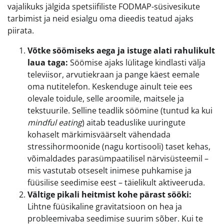
vajalikuks jälgida spetsiifiliste FODMAP-süsivesikute
tarbimist ja neid esialgu oma dieedis teatud ajaks
piirata.
Võtke söömiseks aega ja istuge alati rahulikult
laua taga:
Söömise ajaks lülitage kindlasti välja
televiisor, arvutiekraan ja pange käest eemale
oma nutitelefon. Keskenduge ainult teie ees
olevale toidule, selle aroomile, maitsele ja
tekstuurile. Selline teadlik söömine (tuntud ka kui
mindful eating
) aitab teaduslike uuringute
kohaselt märkimisväärselt vähendada
stressihormoonide (nagu kortisooli) taset kehas,
võimaldades parasümpaatilisel närvisüsteemil –
mis vastutab otseselt inimese puhkamise ja
füüsilise seedimise eest – täielikult aktiveeruda.
Vältige pikali heitmist kohe pärast sööki:
Lihtne füüsikaline gravitatsioon on hea ja
probleemivaba seedimise suurim sõber. Kui te