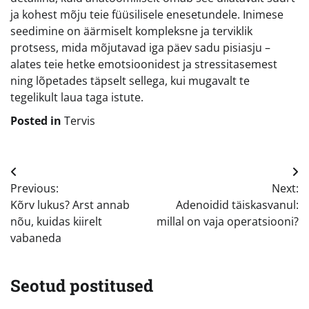
ja kohest mõju teie füüsilisele enesetundele. Inimese
seedimine on äärmiselt kompleksne ja terviklik
protsess, mida mõjutavad iga päev sadu pisiasju –
alates teie hetke emotsioonidest ja stressitasemest
ning lõpetades täpselt sellega, kui mugavalt te
tegelikult laua taga istute.
Posted in
Tervis
Navigeerimine
Previous:
Next:
Kõrv lukus? Arst annab
Adenoidid täiskasvanul:
nõu, kuidas kiirelt
millal on vaja operatsiooni?
vabaneda
Seotud postitused