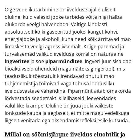
Õige vedelikutarbimine on iivelduse ajal eluliselt
oluline, kuid valesid jooke tarbides võite niigi halba
olukorda veelgi halvendada. Vältige kindlasti
absoluutselt kõiki gaseeritud jooke, kanget kohvi,
energiajooke ja alkoholi, kuna need kõik ärritavad mao
limaskesta veelgi agressiivsemalt. Kõige paremad ja
turvalisemad valikud iivelduse korral on naturaalne
ingveritee
ja soe
piparmünditee
. Ingveri juur sisaldab
bioaktiivseid ühendeid (nagu näiteks gingerool), mis
teaduslikult tõestatult kiirendavad ohutult mao
tühjenemist ja toimivad väga tõhusa loodusliku
iiveldusvastase vahendina. Piparmünt aitab omakorda
lõdvestada seedetrakti silelihaseid, leevendades
valulikke krampe. Oluline on juua jooki väikeste
lonksude kaupa ja aeglaselt, et mitte magu vedelikuga
liigselt venitada ega oksendamisrefleksi esile kutsuda.
Millal on söömisjärgne iiveldus eluohtlik ja