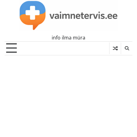
Skip
to
content
info ilma müra