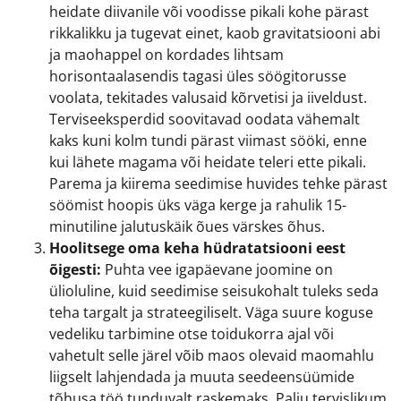
heidate diivanile või voodisse pikali kohe pärast
rikkalikku ja tugevat einet, kaob gravitatsiooni abi
ja maohappel on kordades lihtsam
horisontaalasendis tagasi üles söögitorusse
voolata, tekitades valusaid kõrvetisi ja iiveldust.
Terviseeksperdid soovitavad oodata vähemalt
kaks kuni kolm tundi pärast viimast sööki, enne
kui lähete magama või heidate teleri ette pikali.
Parema ja kiirema seedimise huvides tehke pärast
söömist hoopis üks väga kerge ja rahulik 15-
minutiline jalutuskäik õues värskes õhus.
Hoolitsege oma keha hüdratatsiooni eest
õigesti:
Puhta vee igapäevane joomine on
ülioluline, kuid seedimise seisukohalt tuleks seda
teha targalt ja strateegiliselt. Väga suure koguse
vedeliku tarbimine otse toidukorra ajal või
vahetult selle järel võib maos olevaid maomahlu
liigselt lahjendada ja muuta seedeensüümide
tõhusa töö tunduvalt raskemaks. Palju tervislikum