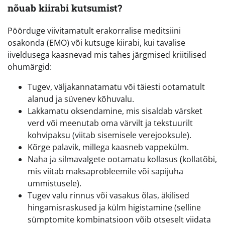
nõuab kiirabi kutsumist?
Pöörduge viivitamatult erakorralise meditsiini
osakonda (EMO) või kutsuge kiirabi, kui tavalise
iiveldusega kaasnevad mis tahes järgmised kriitilised
ohumärgid:
Tugev, väljakannatamatu või täiesti ootamatult
alanud ja süvenev kõhuvalu.
Lakkamatu oksendamine, mis sisaldab värsket
verd või meenutab oma värvilt ja tekstuurilt
kohvipaksu (viitab sisemisele verejooksule).
Kõrge palavik, millega kaasneb vappekülm.
Naha ja silmavalgete ootamatu kollasus (kollatõbi,
mis viitab maksaprobleemile või sapijuha
ummistusele).
Tugev valu rinnus või vasakus õlas, äkilised
hingamisraskused ja külm higistamine (selline
sümptomite kombinatsioon võib otseselt viidata