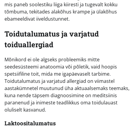
mis paneb soolestiku liiga kiiresti ja tugevalt kokku
tõmbuma, tekitades alakõhus krampe ja ülakõhus
ebameeldivat iiveldustunnet.
Toidutalumatus ja varjatud
toiduallergiad
Mõnikord ei ole algseks probleemiks mitte
seedesüsteemi anatoomia või põletik, vaid hoopis
spetsiifiline toit, mida me igapäevaselt tarbime.
Toidutalumatus ja varjatud allergiad on viimastel
aastakümnetel muutunud üha aktuaalsemaks teemaks,
kuna nende täpsem diagnoosimine on meditsiinis
paranenud ja inimeste teadlikkus oma toidulauast
oluliselt kasvanud.
Laktoositalumatus