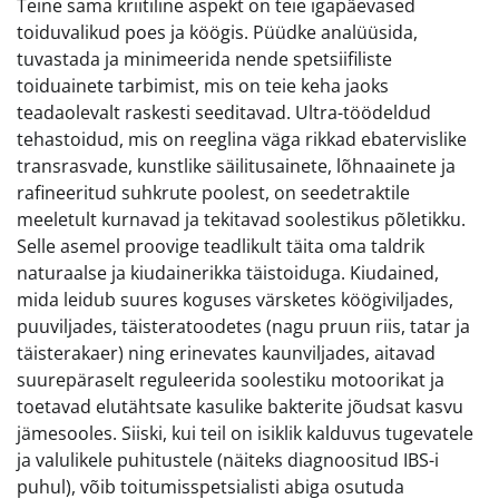
Teine sama kriitiline aspekt on teie igapäevased
toiduvalikud poes ja köögis. Püüdke analüüsida,
tuvastada ja minimeerida nende spetsiifiliste
toiduainete tarbimist, mis on teie keha jaoks
teadaolevalt raskesti seeditavad. Ultra-töödeldud
tehastoidud, mis on reeglina väga rikkad ebatervislike
transrasvade, kunstlike säilitusainete, lõhnaainete ja
rafineeritud suhkrute poolest, on seedetraktile
meeletult kurnavad ja tekitavad soolestikus põletikku.
Selle asemel proovige teadlikult täita oma taldrik
naturaalse ja kiudainerikka täistoiduga. Kiudained,
mida leidub suures koguses värsketes köögiviljades,
puuviljades, täisteratoodetes (nagu pruun riis, tatar ja
täisterakaer) ning erinevates kaunviljades, aitavad
suurepäraselt reguleerida soolestiku motoorikat ja
toetavad elutähtsate kasulike bakterite jõudsat kasvu
jämesooles. Siiski, kui teil on isiklik kalduvus tugevatele
ja valulikele puhitustele (näiteks diagnoositud IBS-i
puhul), võib toitumisspetsialisti abiga osutuda