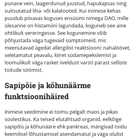
punane vein, laagerdunud juustud, hapukapsas ning
suitsutatud liha- või kalatooted. Kui inimese kehas
puudub piisavas koguses ensüümi nimega DAO, mille
ülesanne on histamiini lagundada, koguneb see aine
ohtlikult vereringesse. See kogunemine võib
põhjustada väga tugevaid sümptomeid, mis
meenutavad ägedat allergilist reaktsiooni: nahalöövet,
seletamatut peavalu, kiiret südamepekslemist ja
loomulikult väga rasket iiveldust varsti pärast selliste
toitude söömist.
Sapipõie ja kõhunäärme
funktsioonihäired
Inimese seedimine ei toimu pelgalt maos ja pikas
soolestikus. Ka teised elutähtsad organid, eelkõige
sapipõis ja kõhunääre ehk pankreas, mängivad toidu
keemilisel lõhustamisel asendamatut ja väga olulist