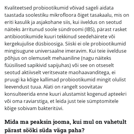
Kvaliteetsed probiootikumid võivad sageli aidata
taastada soolestiku mikrofloora õiget tasakaalu, mis on
eriti kasulik ja asjakohane siis, kui iiveldus on seotud
näiteks ärritunud soole sündroomi (IBS), pärast rasket
antibiootikumide kuuri tekkinud seedehäirete või
kergekujulise düsbioosiga. Siiski ei ole probiootikumid
mingisugune universaalne imeravim. Kui teie iivelduse
põhjus on olemuselt mehaaniline (nagu näiteks
füüsilised sapikivid sapijuhas) või see on otseselt
seotud aktiivselt veritsevate maohaavanditega, ei
pruugi ka kõige kallimad probiootikumid mingit olulist
leevendust tuua. Alati on rangelt soovitatav
konsulteerida enne kuuri alustamist kogenud apteekri
või oma raviarstiga, et leida just teie sümptomitele
kõige sobivam bakteritüvi.
Mida ma peaksin jooma, kui mul on vahetult
pärast sööki süda väga paha?