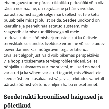
ebamugavustunne pärast rikkalikku pidusööki võib olla
täiesti normaalne, on regulaarne ja häiriv iiveldus
pärast söömist sageli selge märk sellest, et teie keha
püüab teile midagi olulist öelda. Seedeelundkond on
keeruline ja peenelt häälestatud süsteem, mis
reageerib äärmise tundlikkusega nii meie
toiduvalikutele, söömisharjumustele kui ka üldisele
tervislikule seisundile. Iivelduse eiramine või selle pidev
leevendamine käsimüügiravimitega ei lahenda
tavaliselt algpõhjust, vaid võib pikemas perspektiivis
viia hoopis tõsisemate terviseprobleemideni. Selles
põhjalikus ülevaates uurime süvitsi, millised on need
varjatud ja ka vähem varjatud tegurid, mis võivad teie
seedesüsteemi tasakaalust välja viia, tekitades vahetult
pärast söömist või tunde hiljem halba enesetunnet.
Seedetrakti kroonilised haigused ja
põletikud