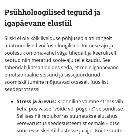
Psühholoogilised tegurid ja
igapäevane elustiil
Siiski ei ole kõik iivelduse põhjused alati rangelt
anatoomilised või füsioloogilised. Inimese aju ja
soolestik on omavahel väga tihedalt ja keeruliselt
seotud niinimetatud soole-aju telje kaudu. See
tähendab lihtsalt öeldes seda, et meie igapäevane
emotsionaalne seisund ja sissejuurdunud
söömiskäitumine mõjutavad otseselt füüsilist
seedeprotsessi.
Stress ja ärevus:
Krooniline vaimne stress viib
keha püsivasse “võitle või põgene” seisundisse.
Sellises häireolukorras suunatakse elutähtis
verevarustus seedesüsteemist eemale – otse
suurtesse skeletilihastesse ja ajju. Kui te sööte