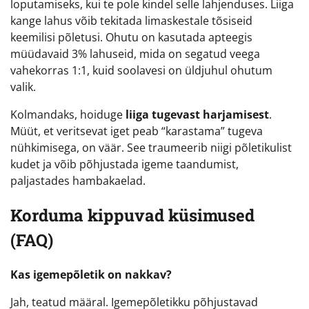
loputamiseks, kui te pole kindel selle lahjenduses. Liiga
kange lahus võib tekitada limaskestale tõsiseid
keemilisi põletusi. Ohutu on kasutada apteegis
müüdavaid 3% lahuseid, mida on segatud veega
vahekorras 1:1, kuid soolavesi on üldjuhul ohutum
valik.
Kolmandaks, hoiduge
liiga tugevast harjamisest
.
Müüt, et veritsevat iget peab “karastama” tugeva
nühkimisega, on väär. See traumeerib niigi põletikulist
kudet ja võib põhjustada igeme taandumist,
paljastades hambakaelad.
Korduma kippuvad küsimused
(FAQ)
Kas igemepõletik on nakkav?
Jah, teatud määral. Igemepõletikku põhjustavad