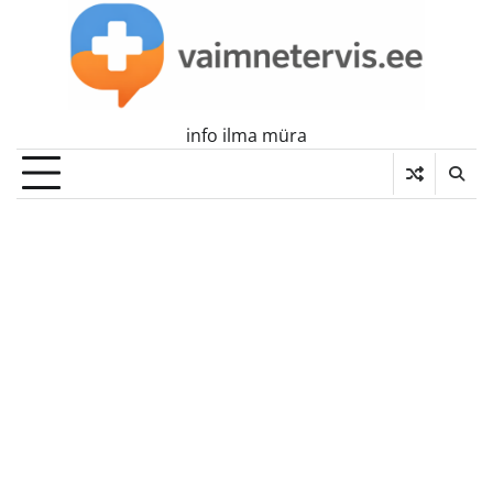
Skip
to
content
info ilma müra