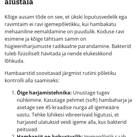
alustala
Kõige ausam tõde on see, et ükski loputusvedelik ega
ravimtaim ei ravi igemepõletikku, kui hambakatu
mehaaniline eemaldamine on puudulik. Koduse ravi
esimene ja kõige tähtsam samm on
hügieeniharjumuste radikaalne parandamine. Bakterid
tuleb füüsiliselt hävitada ja nende elukeskkond
lõhkuda.
Hambaarstid soovitavad järgmist rutiini põletiku
kontrolli alla saamiseks:
Õige harjamistehnika:
Unustage tugev
nühkimine. Kasutage pehmet (soft) hambaharja ja
asetage see 45-kraadise nurga all igemeääre
vastu. Tehke lühikesi vibreerivaid liigutusi, et
harjased ulatuksid veidi igeme alla, kus bakterid
peituvad.
Hambaniit on kohustuslik:
Igemepõletik saab