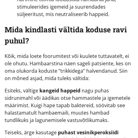
stimuleerides igemeid ja suurendades
süljeeritust, mis neutraliseerib happeid.
Mida kindlasti vältida koduse ravi
puhul?
Kõik, mida loete foorumitest või kuulete tuttavatelt, ei
ole ohutu. Hambaarstina näen sageli patsiente, kes on
oma olukorda koduste “trikkidega” halvendanud. Siin
on mõned asjad, mida tuleks vältida:
Esiteks, vältige
kangeid happeid
nagu puhas
sidrunimahl või äädikas otse hammastele ja igemetele
määrimist. Kuigi hape tapab baktereid, söövitab see
halastamatult hambaemaili, muutes hambad
tundlikuks ja lagunemisele vastuvõtlikumaks.
Teiseks, ärge kasutage
puhast vesinikperoksiidi