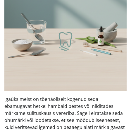
Igaüks meist on tõenäoliselt kogenud seda
ebamugavat hetke: hambaid pestes või niiditades
märkame sülituskausis vereriba. Sageli eiratakse seda
ohumärki või loodetakse, et see möödub iseenesest,
kuid veritsevad igemed on peaaegu alati märk algavast