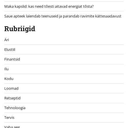
Maka kapslid: kas need tõesti aitavad energiat tõsta?
Saue apteek laiendab teenuseid ja parandab ravimite kättesaadavust
Rubriigid
Äri
Elustiil
Finantsid
Ilu
Kodu
Loomad
Retseptid
Tehnoloogia
Tervis
Vaba aeg