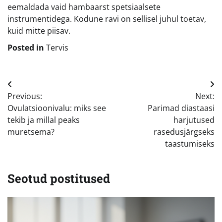
eemaldada vaid hambaarst spetsiaalsete
instrumentidega. Kodune ravi on sellisel juhul toetav,
kuid mitte piisav.
Posted in
Tervis
Navigeerimine
Previous:
Next:
Ovulatsioonivalu: miks see
Parimad diastaasi
tekib ja millal peaks
harjutused
muretsema?
rasedusjärgseks
taastumiseks
Seotud postitused