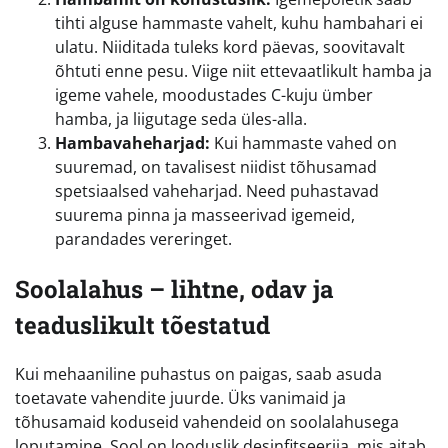
tihti alguse hammaste vahelt, kuhu hambahari ei
ulatu. Niiditada tuleks kord päevas, soovitavalt
õhtuti enne pesu. Viige niit ettevaatlikult hamba ja
igeme vahele, moodustades C-kuju ümber
hamba, ja liigutage seda üles-alla.
Hambavaheharjad:
Kui hammaste vahed on
suuremad, on tavalisest niidist tõhusamad
spetsiaalsed vaheharjad. Need puhastavad
suurema pinna ja masseerivad igemeid,
parandades vereringet.
Soolalahus – lihtne, odav ja
teaduslikult tõestatud
Kui mehaaniline puhastus on paigas, saab asuda
toetavate vahendite juurde. Üks vanimaid ja
tõhusamaid koduseid vahendeid on soolalahusega
loputamine. Sool on looduslik desinfitseerija, mis aitab