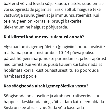
bakterid võivad levida sülje kaudu, näiteks suudlemisel
või söögiriistade jagamisel. Siiski sõltub haiguse teke
vastuvõtja suuhügieenist ja immuunsüsteemist. Kui
teie hügieen on korras, ei pruugi bakterite
ülekandumine haigust põhjustada.
Kui kiiresti kodune ravi tulemusi annab?
Algstaadiumis igemepõletiku (gingiviidi) puhul peaksite
märkama paranemist umbes 10–14 päeva jooksul
pärast hügieeniharjumuste parandamist ja korrapärast
niiditamist. Kui veritsus püsib kauem kui kaks nädalat
hoolimata korralikust puhastusest, tuleb pöörduda
hambaarsti poole.
Kas söögisooda aitab igemepõletiku vastu?
Söögisooda on aluseline ja aitab neutraliseerida suu
happelist keskkonda ning võib aidata kattu eemaldada.
Siiski on see abrasiivne. Seda võib kasutada