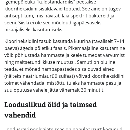
igemepõletiku “kuldstandardiks” peetakse
klooriheksidiini sisaldavaid tooteid. See aine on tugev
antiseptikum, mis hävitab laia spektrit baktereid ja
seeni. Siiski ei ole see mõeldud igapäevaseks
pikaajaliseks kasutamiseks.
Klooriheksidiini tasub kasutada kuurina (tavaliselt 7–14
päeva) ägeda põletiku faasis. Pikemaajaline kasutamine
võib põhjustada hammaste ja keele tumedat värvumist
ning maitsetundlikkuse muutusi. Samuti on oluline
teada, et mõned hambapastades sisalduvad ained
(näiteks naatriumlaurüülsulfaat) võivad klooriheksidiini
toimet vähendada, mistõttu tuleks hammaste pesu ja
suuloputuse vahele jätta vähemalt 30 minutit.
Looduslikud õlid ja taimsed
vahendid
Loodusravi pooldajate seas on populaarsust kogunud