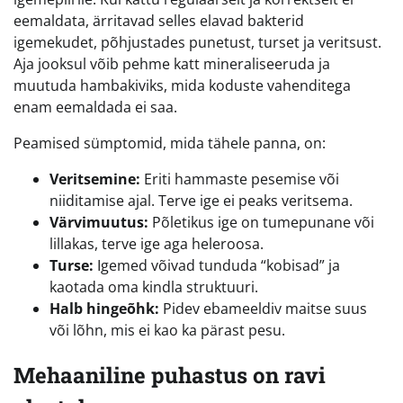
eemaldata, ärritavad selles elavad bakterid
igemekudet, põhjustades punetust, turset ja veritsust.
Aja jooksul võib pehme katt mineraliseeruda ja
muutuda hambakiviks, mida koduste vahenditega
enam eemaldada ei saa.
Peamised sümptomid, mida tähele panna, on:
Veritsemine:
Eriti hammaste pesemise või
niiditamise ajal. Terve ige ei peaks veritsema.
Värvimuutus:
Põletikus ige on tumepunane või
lillakas, terve ige aga heleroosa.
Turse:
Igemed võivad tunduda “kobisad” ja
kaotada oma kindla struktuuri.
Halb hingeõhk:
Pidev ebameeldiv maitse suus
või lõhn, mis ei kao ka pärast pesu.
Mehaaniline puhastus on ravi