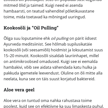
mitmed õlid ja taimed. Kuigi need ei asenda
hambaarsti, on teatud vahenditel põletikuvastane
toime, mida toetavad ka mõningad uuringud.
Kookosõli ja “Oil Pulling”
Õliga suu loputamine ehk
oil pulling
on pärit iidsest
Ayurveda meditsiinist. See hõlmab supilusikatäie
kookosõli (või seesamiõli) hoidmist ja loksutamist suus
15–20 minutit. Kookosõli sisaldab lauriinhapet, millel
on antimikroobsed omadused. Kuigi see ei eemalda
hambakivi, võib see aidata vähendada katu hulka ja
pakkuda igemetele leevendust. Oluline on õli mitte alla
neelata, kuna see on täis suust korjatud baktereid.
Aloe vera geel
Aloe vera on tuntud oma nahka rahustava toime
poolest, kuid see on efektiivne ka suu limaskesta puhul.