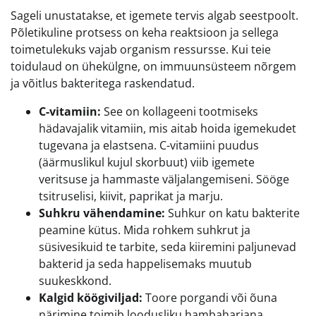
Sageli unustatakse, et igemete tervis algab seestpoolt.
Põletikuline protsess on keha reaktsioon ja sellega
toimetulekuks vajab organism ressursse. Kui teie
toidulaud on ühekülgne, on immuunsüsteem nõrgem
ja võitlus bakteritega raskendatud.
C-vitamiin:
See on kollageeni tootmiseks
hädavajalik vitamiin, mis aitab hoida igemekudet
tugevana ja elastsena. C-vitamiini puudus
(äärmuslikul kujul skorbuut) viib igemete
veritsuse ja hammaste väljalangemiseni. Sööge
tsitruselisi, kiivit, paprikat ja marju.
Suhkru vähendamine:
Suhkur on katu bakterite
peamine kütus. Mida rohkem suhkrut ja
süsivesikuid te tarbite, seda kiiremini paljunevad
bakterid ja seda happelisemaks muutub
suukeskkond.
Kalgid köögiviljad:
Toore porgandi või õuna
närimine toimib loodusliku hambaharjana,