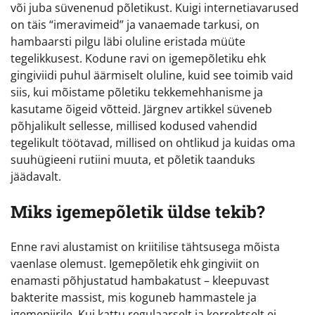
või juba süvenenud põletikust. Kuigi internetiavarused
on täis “imeravimeid” ja vanaemade tarkusi, on
hambaarsti pilgu läbi oluline eristada müüte
tegelikkusest. Kodune ravi on igemepõletiku ehk
gingiviidi puhul äärmiselt oluline, kuid see toimib vaid
siis, kui mõistame põletiku tekkemehhanisme ja
kasutame õigeid võtteid. Järgnev artikkel süveneb
põhjalikult sellesse, millised kodused vahendid
tegelikult töötavad, millised on ohtlikud ja kuidas oma
suuhügieeni rutiini muuta, et põletik taanduks
jäädavalt.
Miks igemepõletik üldse tekib?
Enne ravi alustamist on kriitilise tähtsusega mõista
vaenlase olemust. Igemepõletik ehk gingiviit on
enamasti põhjustatud hambakatust – kleepuvast
bakterite massist, mis koguneb hammastele ja
igemepiirile. Kui kattu regulaarselt ja korrektselt ei