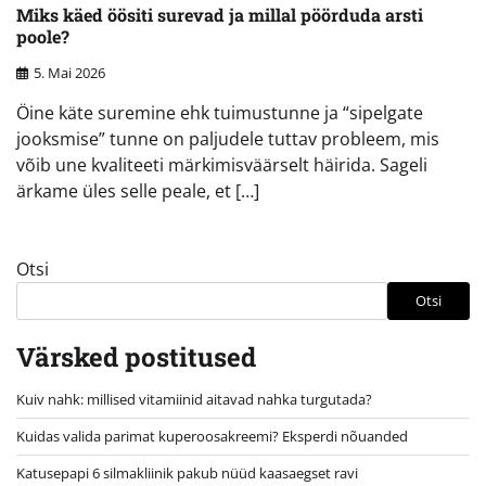
Miks käed öösiti surevad ja millal pöörduda arsti
poole?
5. Mai 2026
Öine käte suremine ehk tuimustunne ja “sipelgate
jooksmise” tunne on paljudele tuttav probleem, mis
võib une kvaliteeti märkimisväärselt häirida. Sageli
ärkame üles selle peale, et […]
Otsi
Otsi
Värsked postitused
Kuiv nahk: millised vitamiinid aitavad nahka turgutada?
Kuidas valida parimat kuperoosakreemi? Eksperdi nõuanded
Katusepapi 6 silmakliinik pakub nüüd kaasaegset ravi