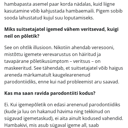
hambapasta asemel paar korda nädalas, kuid liigne
kasutamine võib kahjustada hambaemaili. Pigem sobib
sooda lahustatud kujul suu loputamiseks.
Miks suitsetajatel igemed vähem veritsevad, kuigi
neil on põletik?
See on ohtlik illusioon. Nikotiin ahendab veresooni,
mistõttu igemete verevarustus on häiritud ja
tavapärane põletikusümptom – veritsus – on
maskeeritud. See tähendab, et suitsetajatel võib haigus
areneda märkamatult kaugelearenenud
parodontiidiks, enne kui nad probleemist aru saavad.
Kas ma saan ravida parodontiiti kodus?
Ei. Kui igemepõletik on edasi arenenud parodontiidiks
(kude ja luu on hakanud hävima ning tekkinud on
sügavad igemetaskud), ei aita ainult kodused vahendid.
Hambakivi, mis asub sügaval igeme all, saab