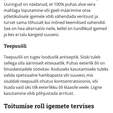
Uuringud on näidanud, et 100% puhas aloe vera
mahlaga loputamine või geeli määrimine otse
põletikulisele igemele võib vähendada veritsust ja
turset sama tõhusalt kui mõned keemilised vahendid.
See on hea alternatiiv neile, kellel on tundlikud igemed
ja kes ei talu kangeid suuvesi.
Teepuuõli
Teepuuõli on tugev looduslik antiseptik. Siiski tuleb
sellega olla äärmiselt ettevaatlik. Puhas eeterlik õli on
limaskestadele söövitav. Koduseks kasutamiseks tuleks
valida spetsiaalne hambapasta või suuvesi, mis
sisaldab teepuuõli ohutus kontsentratsioonis, või
lisada vaid üks tilk eeterlikku õli klaasile veele. Liigne
kasutamine võib põhjustada ärritust.
Toitumise roll igemete tervises