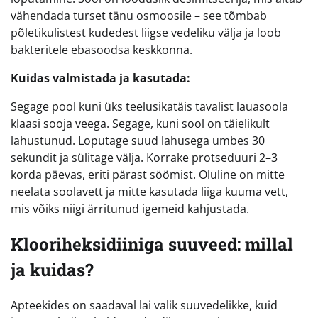
vähendada turset tänu osmoosile – see tõmbab
põletikulistest kudedest liigse vedeliku välja ja loob
bakteritele ebasoodsa keskkonna.
Kuidas valmistada ja kasutada:
Segage pool kuni üks teelusikatäis tavalist lauasoola
klaasi sooja veega. Segage, kuni sool on täielikult
lahustunud. Loputage suud lahusega umbes 30
sekundit ja sülitage välja. Korrake protseduuri 2–3
korda päevas, eriti pärast söömist. Oluline on mitte
neelata soolavett ja mitte kasutada liiga kuuma vett,
mis võiks niigi ärritunud igemeid kahjustada.
Klooriheksidiiniga suuveed: millal
ja kuidas?
Apteekides on saadaval lai valik suuvedelikke, kuid