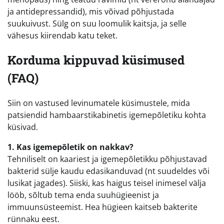
ja antidepressandid), mis võivad põhjustada
suukuivust. Sülg on suu loomulik kaitsja, ja selle
vähesus kiirendab katu teket.
Korduma kippuvad küsimused
(FAQ)
Siin on vastused levinumatele küsimustele, mida
patsiendid hambaarstikabinetis igemepõletiku kohta
küsivad.
1. Kas igemepõletik on nakkav?
Tehniliselt on kaariest ja igemepõletikku põhjustavad
bakterid sülje kaudu edasikanduvad (nt suudeldes või
lusikat jagades). Siiski, kas haigus teisel inimesel välja
lööb, sõltub tema enda suuhügieenist ja
immuunsüsteemist. Hea hügieen kaitseb bakterite
rünnaku eest.