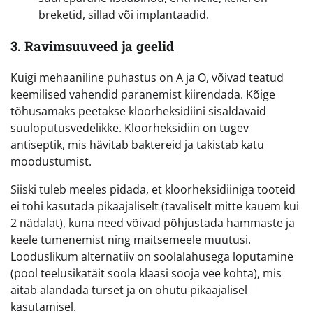
breketid, sillad või implantaadid.
3. Ravimsuuveed ja geelid
Kuigi mehaaniline puhastus on A ja O, võivad teatud
keemilised vahendid paranemist kiirendada. Kõige
tõhusamaks peetakse kloorheksidiini sisaldavaid
suuloputusvedelikke. Kloorheksidiin on tugev
antiseptik, mis hävitab baktereid ja takistab katu
moodustumist.
Siiski tuleb meeles pidada, et kloorheksidiiniga tooteid
ei tohi kasutada pikaajaliselt (tavaliselt mitte kauem kui
2 nädalat), kuna need võivad põhjustada hammaste ja
keele tumenemist ning maitsemeele muutusi.
Looduslikum alternatiiv on soolalahusega loputamine
(pool teelusikatäit soola klaasi sooja vee kohta), mis
aitab alandada turset ja on ohutu pikaajalisel
kasutamisel.