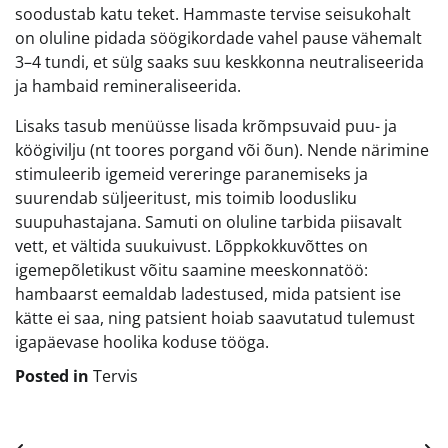
soodustab katu teket. Hammaste tervise seisukohalt
on oluline pidada söögikordade vahel pause vähemalt
3–4 tundi, et sülg saaks suu keskkonna neutraliseerida
ja hambaid remineraliseerida.
Lisaks tasub menüüsse lisada krõmpsuvaid puu- ja
köögivilju (nt toores porgand või õun). Nende närimine
stimuleerib igemeid vereringe paranemiseks ja
suurendab süljeeritust, mis toimib loodusliku
suupuhastajana. Samuti on oluline tarbida piisavalt
vett, et vältida suukuivust. Lõppkokkuvõttes on
igemepõletikust võitu saamine meeskonnatöö:
hambaarst eemaldab ladestused, mida patsient ise
kätte ei saa, ning patsient hoiab saavutatud tulemust
igapäevase hoolika koduse tööga.
Posted in
Tervis