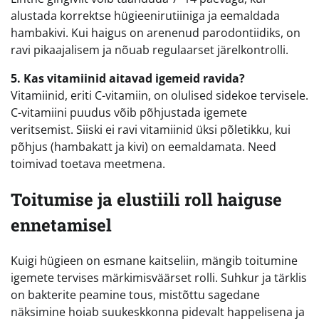
alustada korrektse hügieenirutiiniga ja eemaldada
hambakivi. Kui haigus on arenenud parodontiidiks, on
ravi pikaajalisem ja nõuab regulaarset järelkontrolli.
5. Kas vitamiinid aitavad igemeid ravida?
Vitamiinid, eriti C-vitamiin, on olulised sidekoe tervisele.
C-vitamiini puudus võib põhjustada igemete
veritsemist. Siiski ei ravi vitamiinid üksi põletikku, kui
põhjus (hambakatt ja kivi) on eemaldamata. Need
toimivad toetava meetmena.
Toitumise ja elustiili roll haiguse
ennetamisel
Kuigi hügieen on esmane kaitseliin, mängib toitumine
igemete tervises märkimisväärset rolli. Suhkur ja tärklis
on bakterite peamine tous, mistõttu sagedane
näksimine hoiab suukeskkonna pidevalt happelisena ja