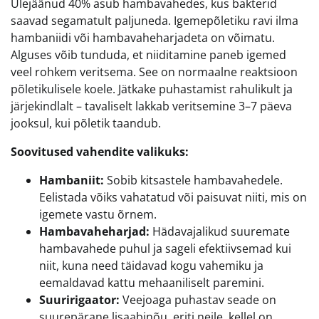
Ülejäänud 40% asub hambavahedes, kus bakterid
saavad segamatult paljuneda. Igemepõletiku ravi ilma
hambaniidi või hambavaheharjadeta on võimatu.
Alguses võib tunduda, et niiditamine paneb igemed
veel rohkem veritsema. See on normaalne reaktsioon
põletikulisele koele. Jätkake puhastamist rahulikult ja
järjekindlalt – tavaliselt lakkab veritsemine 3–7 päeva
jooksul, kui põletik taandub.
Soovitused vahendite valikuks:
Hambaniit:
Sobib kitsastele hambavahedele.
Eelistada võiks vahatatud või paisuvat niiti, mis on
igemete vastu õrnem.
Hambavaheharjad:
Hädavajalikud suuremate
hambavahede puhul ja sageli efektiivsemad kui
niit, kuna need täidavad kogu vahemiku ja
eemaldavad kattu mehaaniliselt paremini.
Suuririgaator:
Veejoaga puhastav seade on
suurepärane lisaabinõu, eriti neile, kellel on