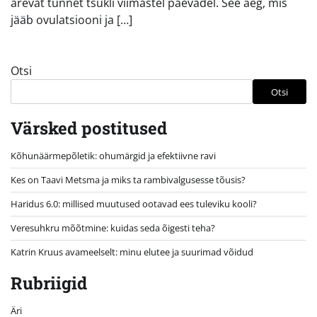
ärevat tunnet tsükli viimastel päevadel. See aeg, mis
jääb ovulatsiooni ja […]
Otsi
Otsi
Värsked postitused
Kõhunäärmepõletik: ohumärgid ja efektiivne ravi
Kes on Taavi Metsma ja miks ta rambivalgusesse tõusis?
Haridus 6.0: millised muutused ootavad ees tuleviku kooli?
Veresuhkru mõõtmine: kuidas seda õigesti teha?
Katrin Kruus avameelselt: minu elutee ja suurimad võidud
Rubriigid
Äri