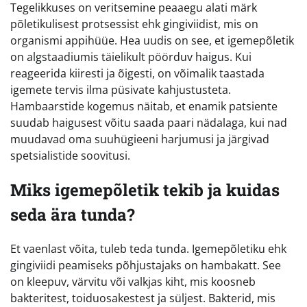
Tegelikkuses on veritsemine peaaegu alati märk
põletikulisest protsessist ehk gingiviidist, mis on
organismi appihüüe. Hea uudis on see, et igemepõletik
on algstaadiumis täielikult pöörduv haigus. Kui
reageerida kiiresti ja õigesti, on võimalik taastada
igemete tervis ilma püsivate kahjustusteta.
Hambaarstide kogemus näitab, et enamik patsiente
suudab haigusest võitu saada paari nädalaga, kui nad
muudavad oma suuhügieeni harjumusi ja järgivad
spetsialistide soovitusi.
Miks igemepõletik tekib ja kuidas
seda ära tunda?
Et vaenlast võita, tuleb teda tunda. Igemepõletiku ehk
gingiviidi peamiseks põhjustajaks on hambakatt. See
on kleepuv, värvitu või valkjas kiht, mis koosneb
bakteritest, toiduosakestest ja süljest. Bakterid, mis