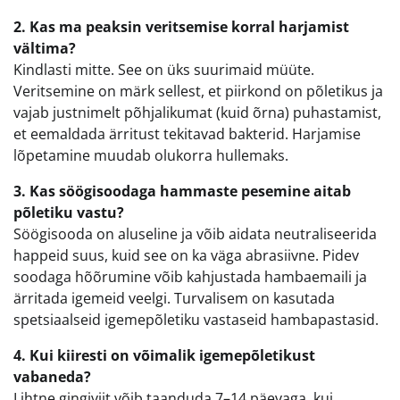
2. Kas ma peaksin veritsemise korral harjamist
vältima?
Kindlasti mitte. See on üks suurimaid müüte.
Veritsemine on märk sellest, et piirkond on põletikus ja
vajab justnimelt põhjalikumat (kuid õrna) puhastamist,
et eemaldada ärritust tekitavad bakterid. Harjamise
lõpetamine muudab olukorra hullemaks.
3. Kas söögisoodaga hammaste pesemine aitab
põletiku vastu?
Söögisooda on aluseline ja võib aidata neutraliseerida
happeid suus, kuid see on ka väga abrasiivne. Pidev
soodaga hõõrumine võib kahjustada hambaemaili ja
ärritada igemeid veelgi. Turvalisem on kasutada
spetsiaalseid igemepõletiku vastaseid hambapastasid.
4. Kui kiiresti on võimalik igemepõletikust
vabaneda?
Lihtne gingiviit võib taanduda 7–14 päevaga, kui