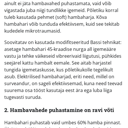
ainult ei jäta hambavahed puhastamata, vaid võib
vigastada juba niigi tundlikke igemeid. Põletiku korral
tuleb kasutada pehmet (soft) hambaharja. Kõva
hambahari võib tunduda efektiivsem, kuid see tekitab
kudedele mikrotraumasid.
Soovitatav on kasutada modifitseeritud Bassi tehnikat:
asetage hambahari 45-kraadise nurga all igemeääre
vastu ja tehke väikeseid vibreerivaid liigutusi, pühkides
seejärel kattu hambalt eemale. See aitab harjastel
tungida igemetaskusse, kus põletikukolle tegelikult
asub. Elektrilised hambaharjad, eriti need, millel on
surveandur, on sageli efektiivsemad, kuna need teevad
suurema osa tööst kasutaja eest ära ega luba liiga
tugevasti suruda.
2. Hambavahede puhastamine on ravi võti
Hambahari puhastab vaid umbes 60% hamba pinnast.