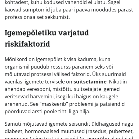
kohtadest, kuhu kodused vahendid ei ulatu. Sageli
kaovad sümptomid juba paari päeva möödudes pärast
professionaalset sekkumist.
Igemepõletiku varjatud
riskifaktorid
Mõnikord on igemepõletik visa kaduma, kuna
organismil puudub ressurss paranemiseks või
mõjutavad protsessi välised faktorid. Üks suurimaid
vaenlasi igemete tervisele on
suitsetamine
. Nikotiin
ahendab veresooni, mistõttu suitsetajate igemed
veritsevad harvemini, isegi kui haigus on kaugele
arenenud. See “maskeerib” probleemi ja patsiendid
pöörduvad arsti poole tihti liiga hilja.
Samuti mõjutavad igemete seisundit üldhaigused nagu
diabeet, hormonaalsed muutused (rasedus, puberteet,
menopaus) ning teatud ravimid (nt vererõhu alandajad