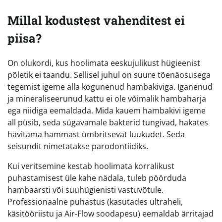
Millal kodustest vahenditest ei
piisa?
On olukordi, kus hoolimata eeskujulikust hügieenist
põletik ei taandu. Sellisel juhul on suure tõenäosusega
tegemist igeme alla kogunenud hambakiviga. Iganenud
ja mineraliseerunud kattu ei ole võimalik hambaharja
ega niidiga eemaldada. Mida kauem hambakivi igeme
all püsib, seda sügavamale bakterid tungivad, hakates
hävitama hammast ümbritsevat luukudet. Seda
seisundit nimetatakse parodontiidiks.
Kui veritsemine kestab hoolimata korralikust
puhastamisest üle kahe nädala, tuleb pöörduda
hambaarsti või suuhügienisti vastuvõtule.
Professionaalne puhastus (kasutades ultraheli,
käsitööriistu ja Air-Flow soodapesu) eemaldab ärritajad