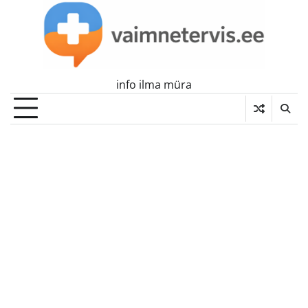
Skip
to
content
info ilma müra