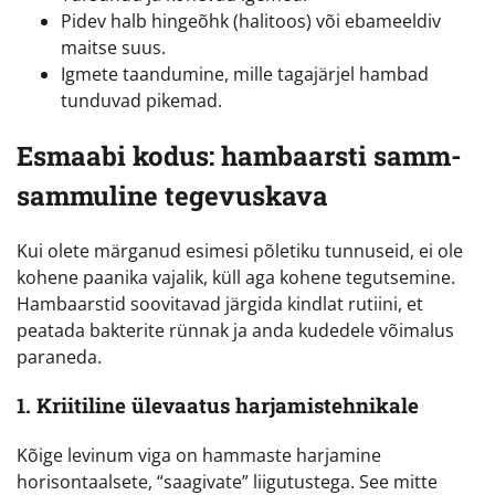
Pidev halb hingeõhk (halitoos) või ebameeldiv
maitse suus.
Igmete taandumine, mille tagajärjel hambad
tunduvad pikemad.
Esmaabi kodus: hambaarsti samm-
sammuline tegevuskava
Kui olete märganud esimesi põletiku tunnuseid, ei ole
kohene paanika vajalik, küll aga kohene tegutsemine.
Hambaarstid soovitavad järgida kindlat rutiini, et
peatada bakterite rünnak ja anda kudedele võimalus
paraneda.
1. Kriitiline ülevaatus harjamistehnikale
Kõige levinum viga on hammaste harjamine
horisontaalsete, “saagivate” liigutustega. See mitte