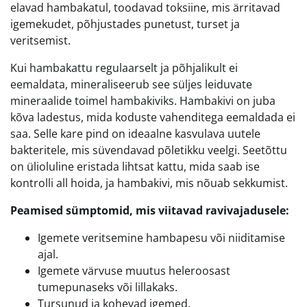
elavad hambakatul, toodavad toksiine, mis ärritavad
igemekudet, põhjustades punetust, turset ja
veritsemist.
Kui hambakattu regulaarselt ja põhjalikult ei
eemaldata, mineraliseerub see süljes leiduvate
mineraalide toimel hambakiviks. Hambakivi on juba
kõva ladestus, mida koduste vahenditega eemaldada ei
saa. Selle kare pind on ideaalne kasvulava uutele
bakteritele, mis süvendavad põletikku veelgi. Seetõttu
on ülioluline eristada lihtsat kattu, mida saab ise
kontrolli all hoida, ja hambakivi, mis nõuab sekkumist.
Peamised sümptomid, mis viitavad ravivajadusele:
Igemete veritsemine hambapesu või niiditamise
ajal.
Igemete värvuse muutus heleroosast
tumepunaseks või lillakaks.
Tursunud ja kohevad igemed.