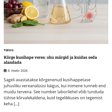
TERVIS
Kõrge kusihape veres: ohu märgid ja kuidas seda
alandada
8. Veebr 2026
Sageli avastatakse kõrgenenud kusihappetase
juhusliku vereanalüüsi käigus, kui inimene tunneb end
muidu tervena. See number laborilehel võib tunduda
tühise kõrvalekaldena, kuid tegelikkuses on tegemist
keha […]