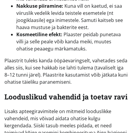
Nakkuse piiramine:
Kuna vill on kaetud, ei saa
viiruslik vedelik levida teistele esemetele (nt
joogiklaasile) ega inimestele. Samuti kaitseb see
haava mustuse ja bakterite eest.
Kosmeetiline efekt:
Plaaster peidab punetava
villi ja selle peale võib kanda meiki, muutes
ohatise peaaegu märkamatuks.
Plaastrit tuleks kanda ööpäevaringselt, vahetades seda
alles siis, kui see hakkab ise lahti tulema (tavaliselt iga
8–12 tunni järel). Plaastrite kasutamist võib jätkata kuni
ohatise täieliku paranemiseni.
Looduslikud vahendid ja toetav ravi
Lisaks apteegiravimitele on mitmeid looduslikke
vahendeid, mis võivad aidata ohatise kulgu
kergendada. Siiski tasub meeles pidada, et need
toimivad kõige paremini kombineerituna õige hügieeni