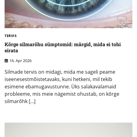
TERVIS
Kõrge silmarõhu sümptomid: märgid, mida ei tohi
eirata
16. Apr 2026
Silmade tervis on midagi, mida me sageli peame
iseenesestmõistetavaks, kuni hetkeni, mil tekib
esimene ebamugavustunne. Üks salakavalamaid
probleeme, mis meie nägemist ohustab, on kõrge
silmarõhk […]