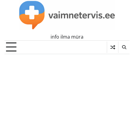
Skip
to
content
info ilma müra