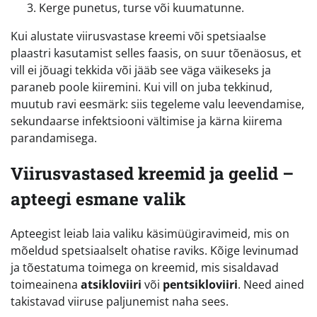
Kerge punetus, turse või kuumatunne.
Kui alustate viirusvastase kreemi või spetsiaalse
plaastri kasutamist selles faasis, on suur tõenäosus, et
vill ei jõuagi tekkida või jääb see väga väikeseks ja
paraneb poole kiiremini. Kui vill on juba tekkinud,
muutub ravi eesmärk: siis tegeleme valu leevendamise,
sekundaarse infektsiooni vältimise ja kärna kiirema
parandamisega.
Viirusvastased kreemid ja geelid –
apteegi esmane valik
Apteegist leiab laia valiku käsimüügiravimeid, mis on
mõeldud spetsiaalselt ohatise raviks. Kõige levinumad
ja tõestatuma toimega on kreemid, mis sisaldavad
toimeainena
atsikloviiri
või
pentsikloviiri
. Need ained
takistavad viiruse paljunemist naha sees.