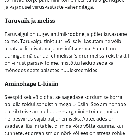
ja vajadusel viirusvastaste vahenditega.
Taruvaik ja meliss
Taruvaigul on tugev antimikroobne ja põletikuvastane
toime. Taruvaigu tinktuuri või salvi kasutamine võib
aidata villi kuivatada ja desinfitseerida. Samuti on
uuringud näidanud, et melissi (sidrunmelissi) ekstraktil
on viirust pärssiv toime, mistõttu leidub seda ka
mõnedes spetsiaalsetes huulekreemides.
Aminohape L-lüsiin
Seespidiselt võib ohatise sagedase kordumise korral
abi olla toidulisandist nimega L-lüsiin. See aminohape
pärsib teise aminohappe – arginiini – toimet, mida
herpesviirus vajab paljunemiseks. Apteekides on
saadaval lüsiini tabletid, mida võib võtta kuurina, kui
tunnete, et organism on nõrk või ees on stressirohke