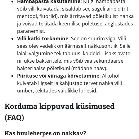
Hambapasta kasutamine:
Kuigi hambapasta
võib villi kuivatada, sisaldab see sageli aineid (nt
mentool, fluoriid), mis ärritavad põletikulist nahka
ja võivad tekitada keemilise põletuse, aeglustades
paranemist.
Villi katki torkamine:
See on suurim viga. Villi
sees olev vedelik on äärmiselt nakkusohtlik. Selle
laiali valgumine tekitab uusi koldeid. Lisaks avate
nii ukse bakteritele, mis võib viia sekundaarse
bakteriaalse põletikuni (mädane haav).
Piirituse või viinaga kõrvetamine:
Alkohol
kuivatab liigselt ja kahjustab tervet nahka villi
ümber, tekitades valulikke lõhesid.
Korduma kippuvad küsimused
(FAQ)
Kas huuleherpes on nakkav?