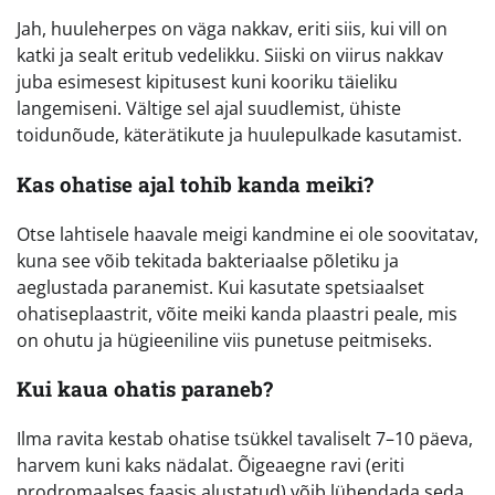
Jah, huuleherpes on väga nakkav, eriti siis, kui vill on
katki ja sealt eritub vedelikku. Siiski on viirus nakkav
juba esimesest kipitusest kuni kooriku täieliku
langemiseni. Vältige sel ajal suudlemist, ühiste
toidunõude, käterätikute ja huulepulkade kasutamist.
Kas ohatise ajal tohib kanda meiki?
Otse lahtisele haavale meigi kandmine ei ole soovitatav,
kuna see võib tekitada bakteriaalse põletiku ja
aeglustada paranemist. Kui kasutate spetsiaalset
ohatiseplaastrit, võite meiki kanda plaastri peale, mis
on ohutu ja hügieeniline viis punetuse peitmiseks.
Kui kaua ohatis paraneb?
Ilma ravita kestab ohatise tsükkel tavaliselt 7–10 päeva,
harvem kuni kaks nädalat. Õigeaegne ravi (eriti
prodromaalses faasis alustatud) võib lühendada seda