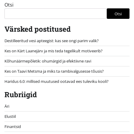
Otsi
Otsi
Värsked postitused
Destilleeritud vesi apteegist: kas see ongi parim valik?
Kes on Kärt Laanejärv ja mis teda tegelikult motiveerib?
Kõhunäärmepõletik: ohumärgid ja efektiivne ravi
Kes on Taavi Metsma ja miks ta rambivalgusesse tõusis?
Haridus 6.0: millised muutused ootavad ees tuleviku kooli?
Rubriigid
Äri
Elustiil
Finantsid