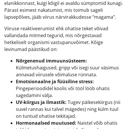
elanikkonnast, kuigi kõigil ei avaldu sümptomid kunagi.
Pärast esimest nakatumist, mis toimub sageli
lapsepõlves, jääb viirus närvirakkudesse “magama”.
Viiruse reaktiveerumist ehk ohatise teket võivad
vallandada mitmed tegurid, mis nõrgestavad
hetkeliselt organismi vastupanuvõimet. Kõige
levinumad päästikud on:
Nõrgenenud immuunsüsteem:
Külmetushaigused, gripp või isegi suur väsimus
annavad viirusele võimaluse rünnata.
Emotsionaalne ja füüsiline stress:
Pingeperioodidel koolis või tööl lööb ohatis
sagedamini välja.
UV-kiirgus ja ilmastik:
Tugev päikesekiirgus (nii
suvel rannas kui talvel mägedes) ning külm tuul
on tuntud ohatise tekitajad.
Hormonaalsed muutused:
Naistel võib ohatis