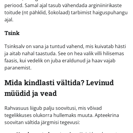
periood. Samal ajal tasub vähendada arginiinirikaste
toitude (nt pähklid, šokolaad) tarbimist haiguspuhangu
ajal.
Tsink
Tsinksalv on vana ja tuntud vahend, mis kuivatab hästi
ja aitab nahal taastuda. See on hea valik villi hilisemas
faasis, kui vedelik on juba eraldunud ja haav vajab
paranemist.
Mida kindlasti vältida? Levinud
müüdid ja vead
Rahvasuus liigub palju soovitusi, mis võivad
tegelikkuses olukorra hullemaks muuta. Apteekrina
soovitan vältida järgmisi tegevusi: