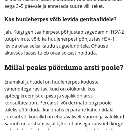
aega 3–5 päevale ja ennetada suure villi teket.
Kas huuleherpes võib levida genitaalidele?
Jah. Kuigi genitaalherpest põhjustab sagedamini HSV-2
tüüpi viirus, võib ka huuleherpest põhjustav HSV-1
levida oraalseksi kaudu suguelunditele. Ohatise
aktiivses faasis tuleb oraalseksist hoiduda.
Millal peaks pöörduma arsti poole?
Enamikul juhtudel on huuleherpes koduste
vahenditega ravitav, kuid on olukordi, kus
apteegikreemist ei piisa ja vajalik on arsti
konsultatsioon. Perearsti või dermatoloogi poole
tuleks pöörduda, kui ohatis ei parane kahe nädala
jooksul või kui villid on ebatavaliselt suured ja valulikud.
Samuti on arstiabi vajalik, kui ohatisega kaasneb kõrge