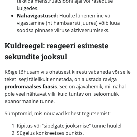
tekkida menstruatsiooni ajal või raseduse
kulgedes.
Nahavigastused:
Huulte lõhenemine või
vigastamine (nt hambaarsti juures) võib luua
soodsa pinnase viiruse aktiveerumiseks.
Kuldreegel: reageeri esimeste
sekundite jooksul
Kõige tõhusam viis ohatisest kiiresti vabaneda või selle
teket isegi täielikult ennetada, on alustada raviga
prodromaalses faasis
. See on ajavahemik, mil nahal
pole veel nähtavat villi, kuid tuntav on iseloomulik
ebanormaalne tunne.
Sümptomid, mis nõuavad kohest tegutsemist:
Kipitus või “sipelgate jooksmise” tunne huulel.
Sügelus konkreetses punktis.