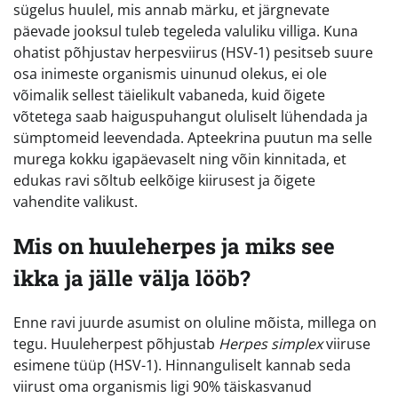
sügelus huulel, mis annab märku, et järgnevate
päevade jooksul tuleb tegeleda valuliku villiga. Kuna
ohatist põhjustav herpesviirus (HSV-1) pesitseb suure
osa inimeste organismis uinunud olekus, ei ole
võimalik sellest täielikult vabaneda, kuid õigete
võtetega saab haiguspuhangut oluliselt lühendada ja
sümptomeid leevendada. Apteekrina puutun ma selle
murega kokku igapäevaselt ning võin kinnitada, et
edukas ravi sõltub eelkõige kiirusest ja õigete
vahendite valikust.
Mis on huuleherpes ja miks see
ikka ja jälle välja lööb?
Enne ravi juurde asumist on oluline mõista, millega on
tegu. Huuleherpest põhjustab
Herpes simplex
viiruse
esimene tüüp (HSV-1). Hinnanguliselt kannab seda
viirust oma organismis ligi 90% täiskasvanud