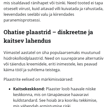
mis sisaldavad ränihapet või tsinki. Need tooted ei tapa
otseselt viirust, kuid aitavad villi kuivatada ja rahustada,
leevendades seeläbi valu ja kiirendades
paranemisprotsessi.
Ohatise plaastrid – diskreetne ja
kaitsev lahendus
Viimastel aastatel on üha populaarsemaks muutunud
hüdrokolloidplaastrid. Need on suurepärane alternatiiv
või täiendus kreemidele, eriti inimestele, kes peavad
käima tööl ja suhtlema teistega.
Plaastrite eelised on märkimisväärsed:
Kaitsekeskkond:
Plaaster loob haavale niiske
keskkonna, mis on tänapäevase haavaravi
kuldstandard. See hoiab ära kooriku tekkimise,
mis vähendab armistumise riski.