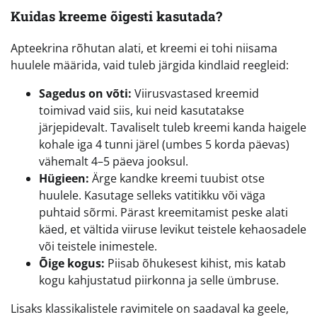
Kuidas kreeme õigesti kasutada?
Apteekrina rõhutan alati, et kreemi ei tohi niisama
huulele määrida, vaid tuleb järgida kindlaid reegleid:
Sagedus on võti:
Viirusvastased kreemid
toimivad vaid siis, kui neid kasutatakse
järjepidevalt. Tavaliselt tuleb kreemi kanda haigele
kohale iga 4 tunni järel (umbes 5 korda päevas)
vähemalt 4–5 päeva jooksul.
Hügieen:
Ärge kandke kreemi tuubist otse
huulele. Kasutage selleks vatitikku või väga
puhtaid sõrmi. Pärast kreemitamist peske alati
käed, et vältida viiruse levikut teistele kehaosadele
või teistele inimestele.
Õige kogus:
Piisab õhukesest kihist, mis katab
kogu kahjustatud piirkonna ja selle ümbruse.
Lisaks klassikalistele ravimitele on saadaval ka geele,