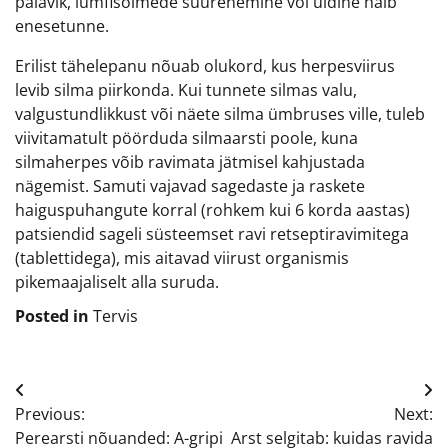
palavik, lümfisõlmede suurenemine või üldine halb
enesetunne.
Erilist tähelepanu nõuab olukord, kus herpesviirus
levib silma piirkonda. Kui tunnete silmas valu,
valgustundlikkust või näete silma ümbruses ville, tuleb
viivitamatult pöörduda silmaarsti poole, kuna
silmaherpes võib ravimata jätmisel kahjustada
nägemist. Samuti vajavad sagedaste ja raskete
haiguspuhangute korral (rohkem kui 6 korda aastas)
patsiendid sageli süsteemset ravi retseptiravimitega
(tablettidega), mis aitavad viirust organismis
pikemaajaliselt alla suruda.
Posted in
Tervis
Navigeerimine
Previous:
Next:
Perearsti nõuanded: A-gripi
Arst selgitab: kuidas ravida