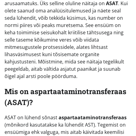
arusaamatuks. Üks selline oluline näitaja on
ASAT
. Kui
olete saanud oma analüüsitulemused ja näete seal
seda lühendit, võib tekkida küsimus, kas number on
normi piires või peaks muretsema. See ensüüm on
keha toimimise seisukohalt kriitilise tähtsusega ning
selle taseme kõikumine veres võib viidata
mitmesugustele protsessidele, alates lihtsast
lihasväsimusest kuni tõsisemate organite
kahjustusteni. Mõistmine, mida see näitaja tegelikult
peegeldab, aitab vältida asjatut paanikat ja suunab
õigel ajal arsti poole pöörduma.
Mis on aspartaataminotransferaas
(ASAT)?
ASAT on lühend sõnast
aspartaataminotransferaas
(mõnikord kasutatakse ka lühendit AST). Tegemist on
ensüümiga ehk valguga, mis aitab käivitada keemilisi