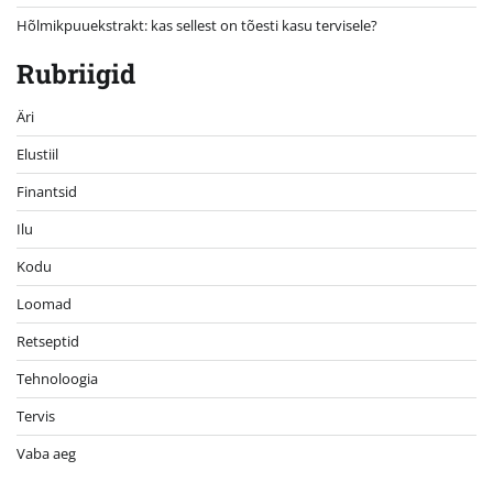
Hõlmikpuuekstrakt: kas sellest on tõesti kasu tervisele?
Rubriigid
Äri
Elustiil
Finantsid
Ilu
Kodu
Loomad
Retseptid
Tehnoloogia
Tervis
Vaba aeg