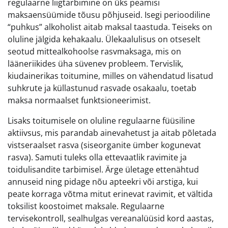
regulaarne liigtarbimine on üks peamisi
maksaensüümide tõusu põhjuseid. Isegi perioodiline
“puhkus” alkoholist aitab maksal taastuda. Teiseks on
oluline jälgida kehakaalu. Ülekaalulisus on otseselt
seotud mittealkohoolse rasvmaksaga, mis on
lääneriikides üha süvenev probleem. Tervislik,
kiudainerikas toitumine, milles on vähendatud lisatud
suhkrute ja küllastunud rasvade osakaalu, toetab
maksa normaalset funktsioneerimist.
Lisaks toitumisele on oluline regulaarne füüsiline
aktiivsus, mis parandab ainevahetust ja aitab põletada
vistseraalset rasva (siseorganite ümber kogunevat
rasva). Samuti tuleks olla ettevaatlik ravimite ja
toidulisandite tarbimisel. Ärge ületage ettenähtud
annuseid ning pidage nõu apteekri või arstiga, kui
peate korraga võtma mitut erinevat ravimit, et vältida
toksilist koostoimet maksale. Regulaarne
tervisekontroll, sealhulgas vereanalüüsid kord aastas,