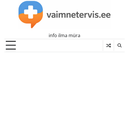
Skip
to
content
info ilma müra