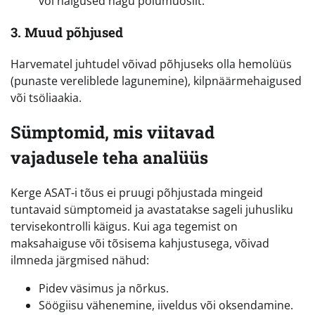
või haigused nagu polümüosiit.
3. Muud põhjused
Harvematel juhtudel võivad põhjuseks olla hemolüüs
(punaste vereliblede lagunemine), kilpnäärmehaigused
või tsöliaakia.
Sümptomid, mis viitavad
vajadusele teha analüüs
Kerge ASAT-i tõus ei pruugi põhjustada mingeid
tuntavaid sümptomeid ja avastatakse sageli juhusliku
tervisekontrolli käigus. Kui aga tegemist on
maksahaiguse või tõsisema kahjustusega, võivad
ilmneda järgmised nähud:
Pidev väsimus ja nõrkus.
Söögiisu vähenemine, iiveldus või oksendamine.