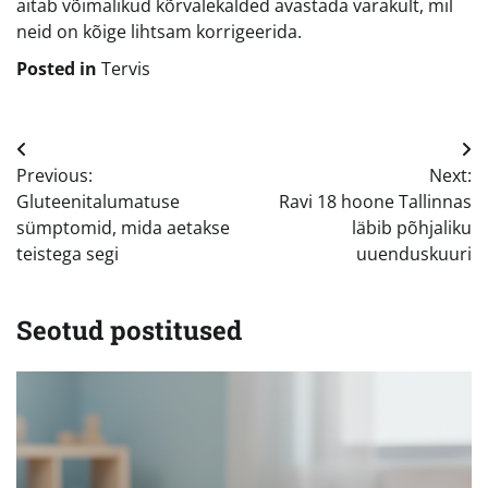
aitab võimalikud kõrvalekalded avastada varakult, mil
neid on kõige lihtsam korrigeerida.
Posted in
Tervis
Navigeerimine
Previous:
Next:
Gluteenitalumatuse
Ravi 18 hoone Tallinnas
sümptomid, mida aetakse
läbib põhjaliku
teistega segi
uuenduskuuri
Seotud postitused