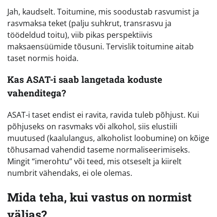
Jah, kaudselt. Toitumine, mis soodustab rasvumist ja
rasvmaksa teket (palju suhkrut, transrasvu ja
töödeldud toitu), viib pikas perspektiivis
maksaensüümide tõusuni. Tervislik toitumine aitab
taset normis hoida.
Kas ASAT-i saab langetada koduste
vahenditega?
ASAT-i taset endist ei ravita, ravida tuleb põhjust. Kui
põhjuseks on rasvmaks või alkohol, siis elustiili
muutused (kaalulangus, alkoholist loobumine) on kõige
tõhusamad vahendid taseme normaliseerimiseks.
Mingit “imerohtu” või teed, mis otseselt ja kiirelt
numbrit vähendaks, ei ole olemas.
Mida teha, kui vastus on normist
väljas?