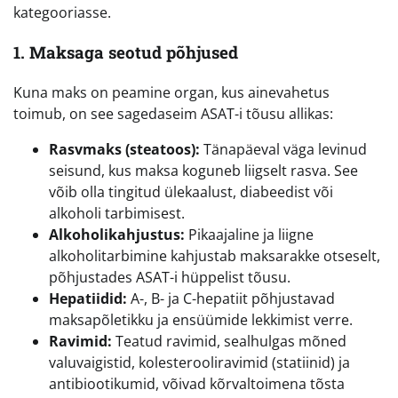
kategooriasse.
1. Maksaga seotud põhjused
Kuna maks on peamine organ, kus ainevahetus
toimub, on see sagedaseim ASAT-i tõusu allikas:
Rasvmaks (steatoos):
Tänapäeval väga levinud
seisund, kus maksa koguneb liigselt rasva. See
võib olla tingitud ülekaalust, diabeedist või
alkoholi tarbimisest.
Alkoholikahjustus:
Pikaajaline ja liigne
alkoholitarbimine kahjustab maksarakke otseselt,
põhjustades ASAT-i hüppelist tõusu.
Hepatiidid:
A-, B- ja C-hepatiit põhjustavad
maksapõletikku ja ensüümide lekkimist verre.
Ravimid:
Teatud ravimid, sealhulgas mõned
valuvaigistid, kolesterooliravimid (statiinid) ja
antibiootikumid, võivad kõrvaltoimena tõsta