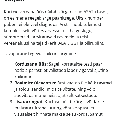
Kui teie vereanalüüs näitab kõrgenenud ASAT-i taset,
on esimene reegel: ärge paanitsege. Üksik number
paberil ei ole veel diagnoos. Arst hindab tulemust
kompleksselt, võttes arvesse teie haiguslugu,
sümptomeid, tarvitatavaid ravimeid ja teisi
vereanalüüsi näitajaid (eriti ALAT, GGT ja bilirubiin).
Tavapärane tegevuskäik on järgmine:
Kordusanalüüs:
Sageli korratakse testi paari
nädala pärast, et välistada laboriviga või ajutine
kõikumine.
Ravimite ülevaatus:
Arst vaatab üle kõik ravimid
ja toidulisandid, mida te võtate, ning võib
soovitada mõne neist ajutiselt katkestada.
Lisauuringud:
Kui tase püsib kõrge, võidakse
määrata ultraheliuuring kõhukoopast, et
visuaalselt hinnata maksa seisukorda. Samuti