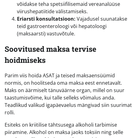
võidakse teha spetsiifilisemaid vereanalüüse
viirushepatiitide välistamiseks.
Eriarsti konsultatsioon:
Vajadusel suunatakse
teid gastroenteroloogi või hepatoloogi
(maksaarsti) vastuvõtule.
Soovitused maksa tervise
hoidmiseks
Parim viis hoida ASAT ja teised maksaensüümid
normis, on hoolitseda oma maksa eest ennetavalt.
Maks on äärmiselt tänuväärne organ, millel on suur
taastumisvõime, kui talle selleks võimalus anda.
Teadlikud valikud igapäevaelus mängivad siin suurimat
rolli.
Esiteks on kriitilise tähtsusega alkoholi tarbimise
piiramine. Alkohol on maksa jaoks toksiin ning selle