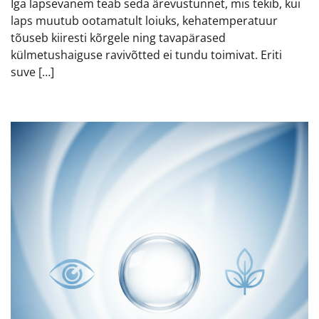
Iga lapsevanem teab seda ärevustunnet, mis tekib, kui
laps muutub ootamatult loiuks, kehatemperatuur
tõuseb kiiresti kõrgele ning tavapärased
külmetushaiguse ravivõtted ei tundu toimivat. Eriti
suve […]