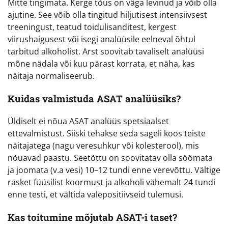
Mitte tingimata. Kerge tõus on väga levinud ja võib olla
ajutine. See võib olla tingitud hiljutisest intensiivsest
treeningust, teatud toidulisanditest, kergest
viirushaigusest või isegi analüüsile eelneval õhtul
tarbitud alkoholist. Arst soovitab tavaliselt analüüsi
mõne nädala või kuu pärast korrata, et näha, kas
näitaja normaliseerub.
Kuidas valmistuda ASAT analüüsiks?
Üldiselt ei nõua ASAT analüüs spetsiaalset
ettevalmistust. Siiski tehakse seda sageli koos teiste
näitajatega (nagu veresuhkur või kolesterool), mis
nõuavad paastu. Seetõttu on soovitatav olla söömata
ja joomata (v.a vesi) 10–12 tundi enne verevõttu. Vältige
rasket füüsilist koormust ja alkoholi vähemalt 24 tundi
enne testi, et vältida valepositiivseid tulemusi.
Kas toitumine mõjutab ASAT-i taset?