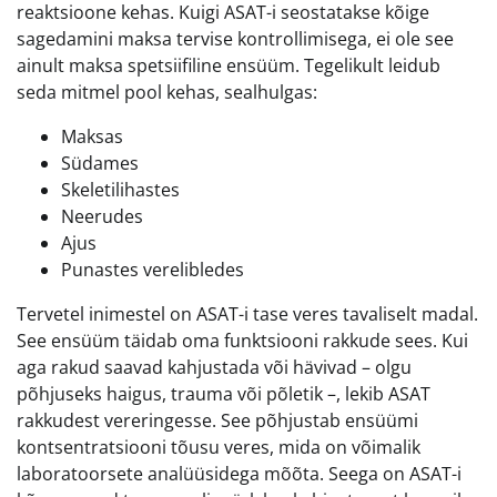
reaktsioone kehas. Kuigi ASAT-i seostatakse kõige
sagedamini maksa tervise kontrollimisega, ei ole see
ainult maksa spetsiifiline ensüüm. Tegelikult leidub
seda mitmel pool kehas, sealhulgas:
Maksas
Südames
Skeletilihastes
Neerudes
Ajus
Punastes verelibledes
Tervetel inimestel on ASAT-i tase veres tavaliselt madal.
See ensüüm täidab oma funktsiooni rakkude sees. Kui
aga rakud saavad kahjustada või hävivad – olgu
põhjuseks haigus, trauma või põletik –, lekib ASAT
rakkudest vereringesse. See põhjustab ensüümi
kontsentratsiooni tõusu veres, mida on võimalik
laboratoorsete analüüsidega mõõta. Seega on ASAT-i