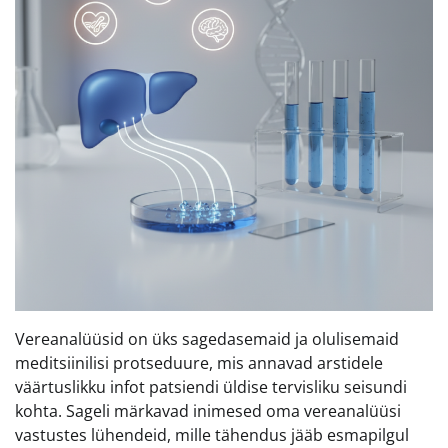
Vereanalüüsid on üks sagedasemaid ja olulisemaid
meditsiinilisi protseduure, mis annavad arstidele
väärtuslikku infot patsiendi üldise tervisliku seisundi
kohta. Sageli märkavad inimesed oma vereanalüüsi
vastustes lühendeid, mille tähendus jääb esmapilgul