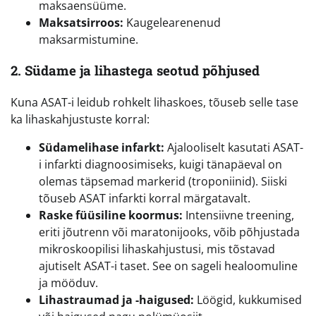
maksaensüüme.
Maksatsirroos:
Kaugelearenenud
maksarmistumine.
2. Südame ja lihastega seotud põhjused
Kuna ASAT-i leidub rohkelt lihaskoes, tõuseb selle tase
ka lihaskahjustuste korral:
Südamelihase infarkt:
Ajalooliselt kasutati ASAT-
i infarkti diagnoosimiseks, kuigi tänapäeval on
olemas täpsemad markerid (troponiinid). Siiski
tõuseb ASAT infarkti korral märgatavalt.
Raske füüsiline koormus:
Intensiivne treening,
eriti jõutrenn või maratonijooks, võib põhjustada
mikroskoopilisi lihaskahjustusi, mis tõstavad
ajutiselt ASAT-i taset. See on sageli healoomuline
ja mööduv.
Lihastraumad ja -haigused:
Löögid, kukkumised