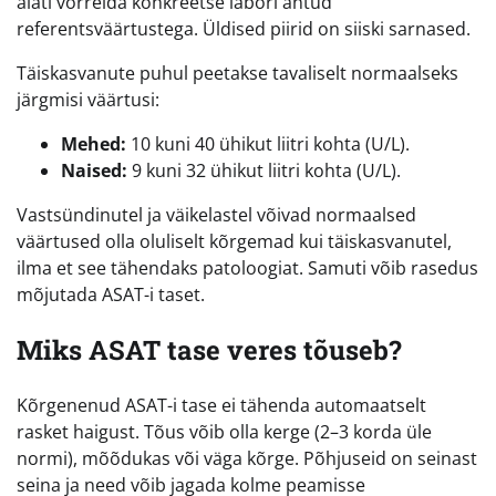
alati võrrelda konkreetse labori antud
referentsväärtustega. Üldised piirid on siiski sarnased.
Täiskasvanute puhul peetakse tavaliselt normaalseks
järgmisi väärtusi:
Mehed:
10 kuni 40 ühikut liitri kohta (U/L).
Naised:
9 kuni 32 ühikut liitri kohta (U/L).
Vastsündinutel ja väikelastel võivad normaalsed
väärtused olla oluliselt kõrgemad kui täiskasvanutel,
ilma et see tähendaks patoloogiat. Samuti võib rasedus
mõjutada ASAT-i taset.
Miks ASAT tase veres tõuseb?
Kõrgenenud ASAT-i tase ei tähenda automaatselt
rasket haigust. Tõus võib olla kerge (2–3 korda üle
normi), mõõdukas või väga kõrge. Põhjuseid on seinast
seina ja need võib jagada kolme peamisse