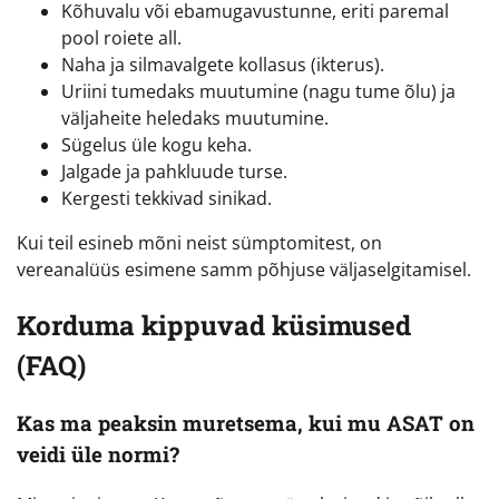
Kõhuvalu või ebamugavustunne, eriti paremal
pool roiete all.
Naha ja silmavalgete kollasus (ikterus).
Uriini tumedaks muutumine (nagu tume õlu) ja
väljaheite heledaks muutumine.
Sügelus üle kogu keha.
Jalgade ja pahkluude turse.
Kergesti tekkivad sinikad.
Kui teil esineb mõni neist sümptomitest, on
vereanalüüs esimene samm põhjuse väljaselgitamisel.
Korduma kippuvad küsimused
(FAQ)
Kas ma peaksin muretsema, kui mu ASAT on
veidi üle normi?