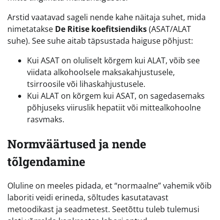
Arstid vaatavad sageli nende kahe näitaja suhet, mida
nimetatakse
De Ritise koefitsiendiks
(ASAT/ALAT
suhe). See suhe aitab täpsustada haiguse põhjust:
Kui ASAT on oluliselt kõrgem kui ALAT, võib see
viidata alkohoolsele maksakahjustusele,
tsirroosile või lihaskahjustusele.
Kui ALAT on kõrgem kui ASAT, on sagedasemaks
põhjuseks viiruslik hepatiit või mittealkohoolne
rasvmaks.
Normväärtused ja nende
tõlgendamine
Oluline on meeles pidada, et “normaalne” vahemik võib
laboriti veidi erineda, sõltudes kasutatavast
metoodikast ja seadmetest. Seetõttu tuleb tulemusi