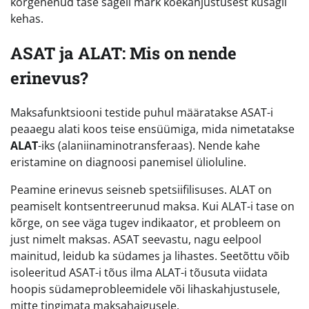
kõrgenenud tase sageli märk koekahjustusest kusagil
kehas.
ASAT ja ALAT: Mis on nende
erinevus?
Maksafunktsiooni testide puhul määratakse ASAT-i
peaaegu alati koos teise ensüümiga, mida nimetatakse
ALAT
-iks (alaniinaminotransferaas). Nende kahe
eristamine on diagnoosi panemisel ülioluline.
Peamine erinevus seisneb spetsiifilisuses. ALAT on
peamiselt kontsentreerunud maksa. Kui ALAT-i tase on
kõrge, on see väga tugev indikaator, et probleem on
just nimelt maksas. ASAT seevastu, nagu eelpool
mainitud, leidub ka südames ja lihastes. Seetõttu võib
isoleeritud ASAT-i tõus ilma ALAT-i tõusuta viidata
hoopis südameprobleemidele või lihaskahjustusele,
mitte tingimata maksahaigusele.