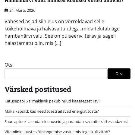
Hambanärvi valu: millised kodused võtted aitavad?
24. Märts 2026
Vähesed asjad siin elus on võrreldavad selle
kõikehõlmava ja halvava tundega, mida tekitab äge
hambanärvi valu. See on pulseeriv, terav ja sageli
halastamatu piin, mis […]
Otsi
Otsi
Värsked postitused
Katusepapi 6 silmakliinik pakub nüüd kaasaegset ravi
Maka kapslid: kas need tõesti aitavad energiat tõsta?
Saue apteek laiendab teenuseid ja parandab ravimite kättesaadavust
Vitamiinid juuste väljalangemise vastu: mis tegelikult aitab?