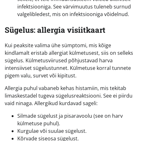
infektsiooniga. See värvimuutus tuleneb surnud
valgelibledest, mis on infektsiooniga võidelnud.
Sügelus: allergia visiitkaart
Kui peaksite valima ühe sümptomi, mis kõige
kindlamalt eristab allergiat külmetusest, siis on selleks
sügelus. Külmetusviirused põhjustavad harva
intensiivset sügelustunnet. Külmetuse korral tunnete
pigem valu, survet või kipitust.
Allergia puhul vabaneb kehas histamiin, mis tekitab
limaskestadel tugeva sügelusreaktsiooni. See ei piirdu
vaid ninaga. Allergikud kurdavad sageli:
Silmade sügelust ja pisaravoolu (see on harv
külmetuse puhul).
Kurgulae või suulae sügelust.
Kõrvade siseosa sügelust.