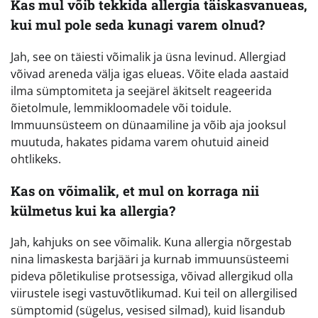
Kas mul võib tekkida allergia täiskasvanueas,
kui mul pole seda kunagi varem olnud?
Jah, see on täiesti võimalik ja üsna levinud. Allergiad
võivad areneda välja igas elueas. Võite elada aastaid
ilma sümptomiteta ja seejärel äkitselt reageerida
õietolmule, lemmikloomadele või toidule.
Immuunsüsteem on dünaamiline ja võib aja jooksul
muutuda, hakates pidama varem ohutuid aineid
ohtlikeks.
Kas on võimalik, et mul on korraga nii
külmetus kui ka allergia?
Jah, kahjuks on see võimalik. Kuna allergia nõrgestab
nina limaskesta barjääri ja kurnab immuunsüsteemi
pideva põletikulise protsessiga, võivad allergikud olla
viirustele isegi vastuvõtlikumad. Kui teil on allergilised
sümptomid (sügelus, vesised silmad), kuid lisandub