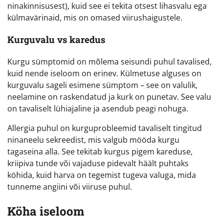
ninakinnisusest), kuid see ei tekita otsest lihasvalu ega
külmavärinaid, mis on omased viirushaigustele.
Kurguvalu vs karedus
Kurgu sümptomid on mõlema seisundi puhul tavalised,
kuid nende iseloom on erinev. Külmetuse alguses on
kurguvalu sageli esimene sümptom – see on valulik,
neelamine on raskendatud ja kurk on punetav. See valu
on tavaliselt lühiajaline ja asendub peagi nohuga.
Allergia puhul on kurguprobleemid tavaliselt tingitud
ninaneelu sekreedist, mis valgub mööda kurgu
tagaseina alla. See tekitab kurgus pigem kareduse,
kriipiva tunde või vajaduse pidevalt häält puhtaks
köhida, kuid harva on tegemist tugeva valuga, mida
tunneme angiini või viiruse puhul.
Köha iseloom