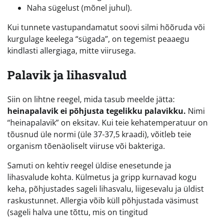
Naha sügelust (mõnel juhul).
Kui tunnete vastupandamatut soovi silmi hõõruda või
kurgulage keelega “sügada”, on tegemist peaaegu
kindlasti allergiaga, mitte viirusega.
Palavik ja lihasvalud
Siin on lihtne reegel, mida tasub meelde jätta:
heinapalavik ei põhjusta tegelikku palavikku.
Nimi
“heinapalavik” on eksitav. Kui teie kehatemperatuur on
tõusnud üle normi (üle 37-37,5 kraadi), võitleb teie
organism tõenäoliselt viiruse või bakteriga.
Samuti on kehtiv reegel üldise enesetunde ja
lihasvalude kohta. Külmetus ja gripp kurnavad kogu
keha, põhjustades sageli lihasvalu, liigesevalu ja üldist
raskustunnet. Allergia võib küll põhjustada väsimust
(sageli halva une tõttu, mis on tingitud