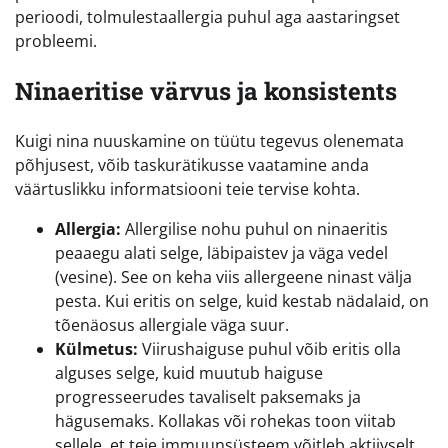
perioodi, tolmulestaallergia puhul aga aastaringset
probleemi.
Ninaeritise värvus ja konsistents
Kuigi nina nuuskamine on tüütu tegevus olenemata
põhjusest, võib taskurätikusse vaatamine anda
väärtuslikku informatsiooni teie tervise kohta.
Allergia:
Allergilise nohu puhul on ninaeritis
peaaegu alati selge, läbipaistev ja väga vedel
(vesine). See on keha viis allergeene ninast välja
pesta. Kui eritis on selge, kuid kestab nädalaid, on
tõenäosus allergiale väga suur.
Külmetus:
Viirushaiguse puhul võib eritis olla
alguses selge, kuid muutub haiguse
progresseerudes tavaliselt paksemaks ja
hägusemaks. Kollakas või rohekas toon viitab
sellele, et teie immuunsüsteem võitleb aktiivselt