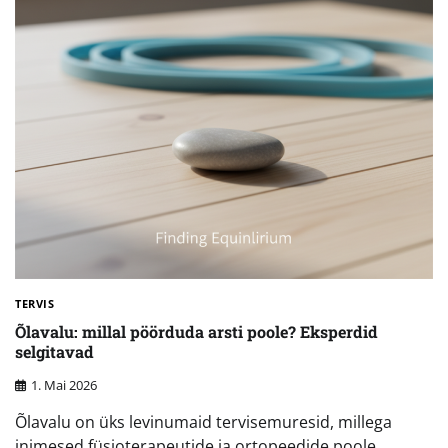
TERVIS
Õlavalu: millal pöörduda arsti poole? Eksperdid
selgitavad
1. Mai 2026
Õlavalu on üks levinumaid tervisemuresid, millega
inimesed füsioterapeutide ja ortopeedide poole