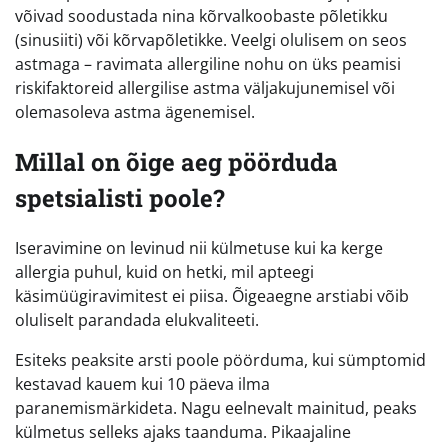
võivad soodustada nina kõrvalkoobaste põletikku
(sinusiiti) või kõrvapõletikke. Veelgi olulisem on seos
astmaga – ravimata allergiline nohu on üks peamisi
riskifaktoreid allergilise astma väljakujunemisel või
olemasoleva astma ägenemisel.
Millal on õige aeg pöörduda
spetsialisti poole?
Iseravimine on levinud nii külmetuse kui ka kerge
allergia puhul, kuid on hetki, mil apteegi
käsimüügiravimitest ei piisa. Õigeaegne arstiabi võib
oluliselt parandada elukvaliteeti.
Esiteks peaksite arsti poole pöörduma, kui sümptomid
kestavad kauem kui 10 päeva ilma
paranemismärkideta. Nagu eelnevalt mainitud, peaks
külmetus selleks ajaks taanduma. Pikaajaline