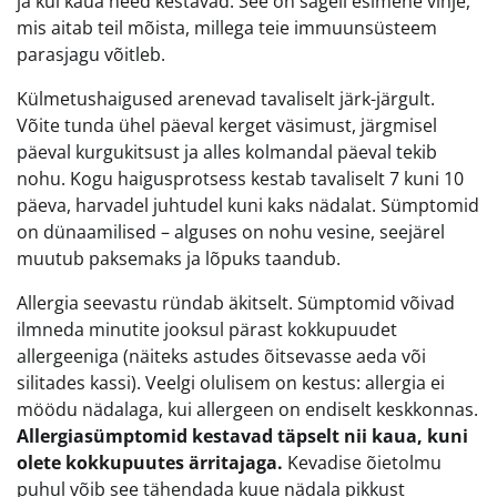
ja kui kaua need kestavad. See on sageli esimene vihje,
mis aitab teil mõista, millega teie immuunsüsteem
parasjagu võitleb.
Külmetushaigused arenevad tavaliselt järk-järgult.
Võite tunda ühel päeval kerget väsimust, järgmisel
päeval kurgukitsust ja alles kolmandal päeval tekib
nohu. Kogu haigusprotsess kestab tavaliselt 7 kuni 10
päeva, harvadel juhtudel kuni kaks nädalat. Sümptomid
on dünaamilised – alguses on nohu vesine, seejärel
muutub paksemaks ja lõpuks taandub.
Allergia seevastu ründab äkitselt. Sümptomid võivad
ilmneda minutite jooksul pärast kokkupuudet
allergeeniga (näiteks astudes õitsevasse aeda või
silitades kassi). Veelgi olulisem on kestus: allergia ei
möödu nädalaga, kui allergeen on endiselt keskkonnas.
Allergiasümptomid kestavad täpselt nii kaua, kuni
olete kokkupuutes ärritajaga.
Kevadise õietolmu
puhul võib see tähendada kuue nädala pikkust