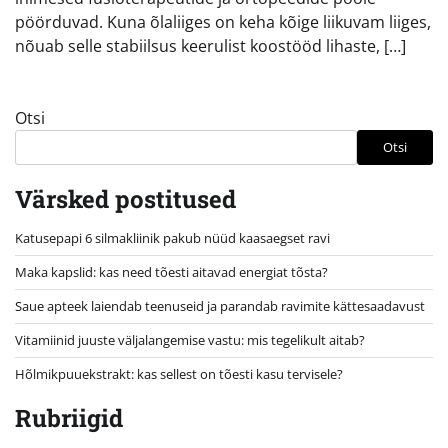
pöörduvad. Kuna õlaliiges on keha kõige liikuvam liiges,
nõuab selle stabiilsus keerulist koostööd lihaste, […]
Otsi
Otsi
Värsked postitused
Katusepapi 6 silmakliinik pakub nüüd kaasaegset ravi
Maka kapslid: kas need tõesti aitavad energiat tõsta?
Saue apteek laiendab teenuseid ja parandab ravimite kättesaadavust
Vitamiinid juuste väljalangemise vastu: mis tegelikult aitab?
Hõlmikpuuekstrakt: kas sellest on tõesti kasu tervisele?
Rubriigid