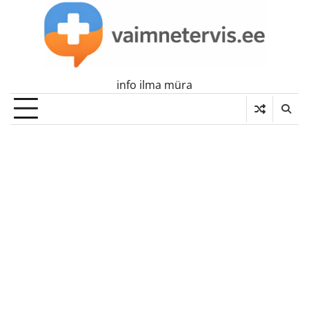
Skip
to
content
info ilma müra