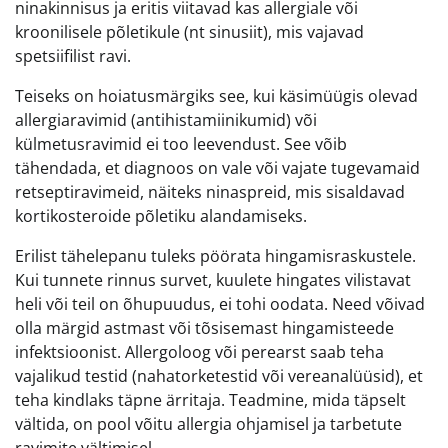
ninakinnisus ja eritis viitavad kas allergiale või
kroonilisele põletikule (nt sinusiit), mis vajavad
spetsiifilist ravi.
Teiseks on hoiatusmärgiks see, kui käsimüügis olevad
allergiaravimid (antihistamiinikumid) või
külmetusravimid ei too leevendust. See võib
tähendada, et diagnoos on vale või vajate tugevamaid
retseptiravimeid, näiteks ninaspreid, mis sisaldavad
kortikosteroide põletiku alandamiseks.
Erilist tähelepanu tuleks pöörata hingamisraskustele.
Kui tunnete rinnus survet, kuulete hingates vilistavat
heli või teil on õhupuudus, ei tohi oodata. Need võivad
olla märgid astmast või tõsisemast hingamisteede
infektsioonist. Allergoloog või perearst saab teha
vajalikud testid (nahatorketestid või vereanalüüsid), et
teha kindlaks täpne ärritaja. Teadmine, mida täpselt
vältida, on pool võitu allergia ohjamisel ja tarbetute
ravimite vältimisel.