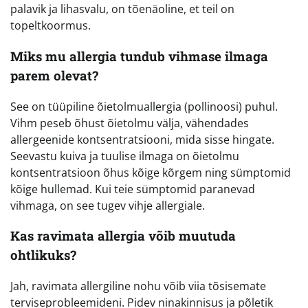
palavik ja lihasvalu, on tõenäoline, et teil on
topeltkoormus.
Miks mu allergia tundub vihmase ilmaga
parem olevat?
See on tüüpiline õietolmuallergia (pollinoosi) puhul.
Vihm peseb õhust õietolmu välja, vähendades
allergeenide kontsentratsiooni, mida sisse hingate.
Seevastu kuiva ja tuulise ilmaga on õietolmu
kontsentratsioon õhus kõige kõrgem ning sümptomid
kõige hullemad. Kui teie sümptomid paranevad
vihmaga, on see tugev vihje allergiale.
Kas ravimata allergia võib muutuda
ohtlikuks?
Jah, ravimata allergiline nohu võib viia tõsisemate
terviseprobleemideni. Pidev ninakinnisus ja põletik