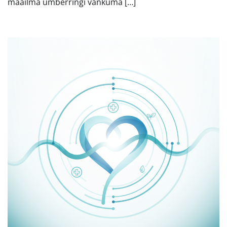
maailma ümberringi vankuma […]