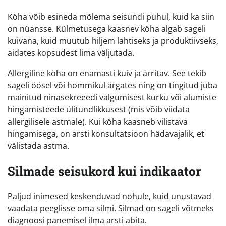
Köha võib esineda mõlema seisundi puhul, kuid ka siin
on nüansse. Külmetusega kaasnev köha algab sageli
kuivana, kuid muutub hiljem lahtiseks ja produktiivseks,
aidates kopsudest lima väljutada.
Allergiline köha on enamasti kuiv ja ärritav. See tekib
sageli öösel või hommikul ärgates ning on tingitud juba
mainitud ninasekreeedi valgumisest kurku või alumiste
hingamisteede ülitundlikkusest (mis võib viidata
allergilisele astmale). Kui köha kaasneb vilistava
hingamisega, on arsti konsultatsioon hädavajalik, et
välistada astma.
Silmade seisukord kui indikaator
Paljud inimesed keskenduvad nohule, kuid unustavad
vaadata peeglisse oma silmi. Silmad on sageli võtmeks
diagnoosi panemisel ilma arsti abita.