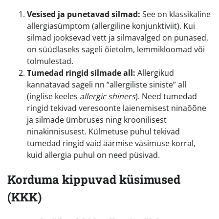
Vesised ja punetavad silmad:
See on klassikaline
allergiasümptom (allergiline konjunktiviit). Kui
silmad jooksevad vett ja silmavalged on punased,
on süüdlaseks sageli õietolm, lemmikloomad või
tolmulestad.
Tumedad ringid silmade all:
Allergikud
kannatavad sageli nn “allergiliste siniste” all
(inglise keeles
allergic shiners
). Need tumedad
ringid tekivad veresoonte laienemisest ninaõõne
ja silmade ümbruses ning kroonilisest
ninakinnisusest. Külmetuse puhul tekivad
tumedad ringid vaid äärmise väsimuse korral,
kuid allergia puhul on need püsivad.
Korduma kippuvad küsimused
(KKK)