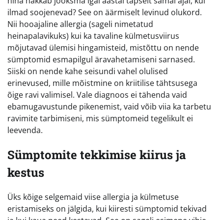
nina hakkab jooksma igal aastal täpselt samal ajal, kui
ilmad soojenevad? See on äärmiselt levinud olukord.
Nii hooajaline allergia (sageli nimetatud
heinapalavikuks) kui ka tavaline külmetusviirus
mõjutavad ülemisi hingamisteid, mistõttu on nende
sümptomid esmapilgul äravahetamiseni sarnased.
Siiski on nende kahe seisundi vahel olulised
erinevused, mille mõistmine on kriitilise tähtsusega
õige ravi valimisel. Vale diagnoos ei tähenda vaid
ebamugavustunde pikenemist, vaid võib viia ka tarbetu
ravimite tarbimiseni, mis sümptomeid tegelikult ei
leevenda.
Sümptomite tekkimise kiirus ja
kestus
Üks kõige selgemaid viise allergia ja külmetuse
eristamiseks on jälgida, kui kiiresti sümptomid tekivad